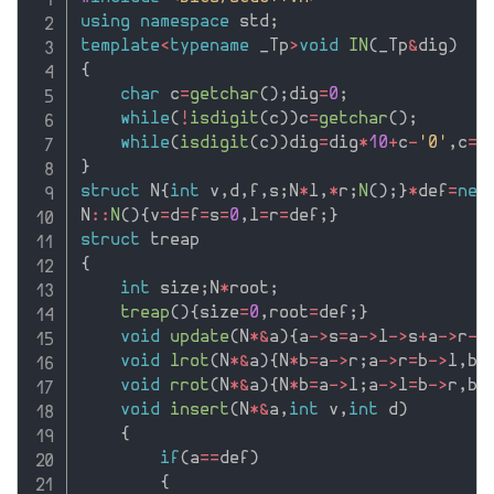
using
namespace
 std
;
template
<
typename
 _Tp
>
void
IN
(
_Tp
&
dig
)
{
char
 c
=
getchar
(
)
;
dig
=
0
;
while
(
!
isdigit
(
c
)
)
c
=
getchar
(
)
;
while
(
isdigit
(
c
)
)
dig
=
dig
*
10
+
c
-
'0'
,
c
=
g
}
struct
 N
{
int
 v
,
d
,
f
,
s
;
N
*
l
,
*
r
;
N
(
)
;
}
*
def
=
new
N
::
N
(
)
{
v
=
d
=
f
=
s
=
0
,
l
=
r
=
def
;
}
struct
{
int
 size
;
N
*
root
;
treap
(
)
{
size
=
0
,
root
=
def
;
}
void
update
(
N
*
&
a
)
{
a
-
>
s
=
a
-
>
l
-
>
s
+
a
-
>
r
-
>
void
lrot
(
N
*
&
a
)
{
N
*
b
=
a
-
>
r
;
a
-
>
r
=
b
-
>
l
,
b
-
void
rrot
(
N
*
&
a
)
{
N
*
b
=
a
-
>
l
;
a
-
>
l
=
b
-
>
r
,
b
-
void
insert
(
N
*
&
a
,
int
 v
,
int
 d
)
{
if
(
a
==
def
)
{