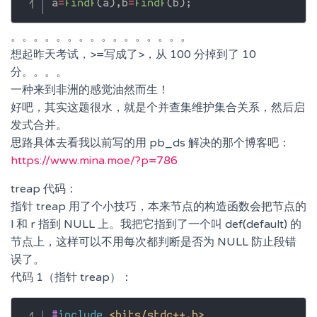
a
=
findf
(
a
)
,
b
=
findf
(
b
)
;
。。。。。。。。。。。。。。。。
想起昨天考试，>=写成了>，从 100 分掉到了 10
分。。。。
一种来到非洲的感觉油然而生！
好吧，其实这题很水，就是个并查集维护集合关系，然后启
发式合并。
思路具体去看我以前写的用 pb_ds 解决的那个博客吧：
https://www.mina.moe/?p=786
treap 代码：
指针 treap 用了个小技巧，本来节点的构造函数会把节点的
l 和 r 指到 NULL 上。我把它指到了一个叫 def(default) 的
节点上，这样可以不用每次都判断是否为 NULL 防止段错
误了。
代码 1（指针 treap）：
#
include
<bits/stdc++.h>