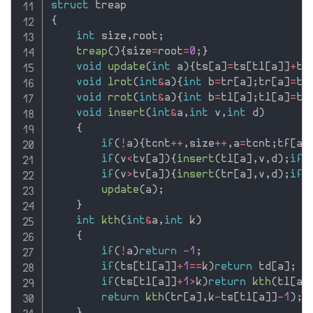
struct
{
int
 size
,
root
;
treap
(
)
{
size
=
root
=
0
;
}
void
update
(
int
 a
)
{
ts
[
a
]
=
ts
[
tl
[
a
]
]
+
ts
void
lrot
(
int
&
a
)
{
int
 b
=
tr
[
a
]
;
tr
[
a
]
=
tl
void
rrot
(
int
&
a
)
{
int
 b
=
tl
[
a
]
;
tl
[
a
]
=
tr
void
insert
(
int
&
a
,
int
 v
,
int
 d
)
{
if
(
!
a
)
{
tcnt
++
,
size
++
,
a
=
tcnt
;
tf
[
a
]
if
(
v
<
tv
[
a
]
)
{
insert
(
tl
[
a
]
,
v
,
d
)
;
if
(
if
(
v
>
tv
[
a
]
)
{
insert
(
tr
[
a
]
,
v
,
d
)
;
if
(
update
(
a
)
;
}
int
kth
(
int
&
a
,
int
 k
)
{
if
(
!
a
)
return
-
1
;
if
(
ts
[
tl
[
a
]
]
+
1
==
k
)
return
 td
[
a
]
;
if
(
ts
[
tl
[
a
]
]
+
1
>
k
)
return
kth
(
tl
[
a
]
return
kth
(
tr
[
a
]
,
k
-
ts
[
tl
[
a
]
]
-
1
)
;