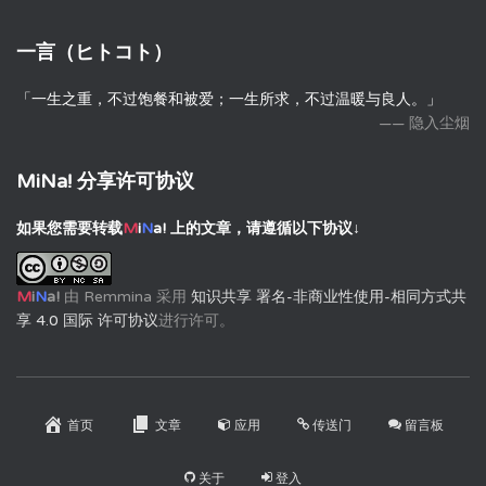
一言（ヒトコト）
「一生之重，不过饱餐和被爱；一生所求，不过温暖与良人。」
—— 隐入尘烟
MiNa! 分享许可协议
如果您需要转载
M
i
N
a!
上的文章，请遵循以下协议↓
M
i
N
a!
由
Remmina
采用
知识共享 署名-非商业性使用-相同方式共
享 4.0 国际 许可协议
进行许可。
首页
文章
应用
传送门
留言板
关于
登入