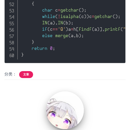
{
char
 c
=
getchar
(
)
;
while
(
!
isalpha
(
c
)
)
c
=
getchar
(
)
;
IN
(
a
)
,
IN
(
b
)
;
if
(
c
==
'Q'
)
a
=
h
[
findf
(
a
)
]
,
printf
(
"%
else
merge
(
a
,
b
)
;
}
return
0
;
}
分类：
文章