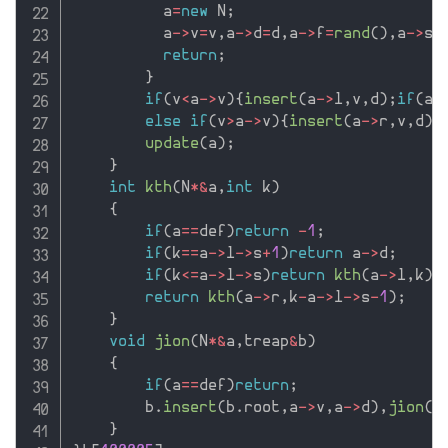
          a
=
new
 N
;
          a
-
>
v
=
v
,
a
-
>
d
=
d
,
a
-
>
f
=
rand
(
)
,
a
-
>
s
=
return
;
}
if
(
v
<
a
-
>
v
)
{
insert
(
a
-
>
l
,
v
,
d
)
;
if
(
a
-
else
if
(
v
>
a
-
>
v
)
{
insert
(
a
-
>
r
,
v
,
d
)
;
update
(
a
)
;
}
int
kth
(
N
*
&
a
,
int
 k
)
{
if
(
a
==
def
)
return
-
1
;
if
(
k
==
a
-
>
l
-
>
s
+
1
)
return
 a
-
>
d
;
if
(
k
<=
a
-
>
l
-
>
s
)
return
kth
(
a
-
>
l
,
k
)
;
return
kth
(
a
-
>
r
,
k
-
a
-
>
l
-
>
s
-
1
)
;
}
void
jion
(
N
*
&
a
,
treap
&
b
)
{
if
(
a
==
def
)
return
;
        b
.
insert
(
b
.
root
,
a
-
>
v
,
a
-
>
d
)
,
jion
(
a
}