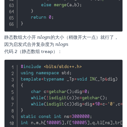
else
merge
(
a
,
b
)
;
}
return
0
;
}
静态数组大小开
的大小（稍微开大一点）就行了，
n
n
l
l
o
o
g
g
n
n
因为启发式合并复杂度为
n
n
l
l
o
o
g
g
n
n
代码 2（静态数组 treap）：
#
include
<bits/stdc++.h>
using
namespace
 std
;
template
<
typename
 _Tp
>
void
IN
(
_Tp
&
dig
)
{
char
 c
=
getchar
(
)
;
dig
=
0
;
while
(
!
isdigit
(
c
)
)
c
=
getchar
(
)
;
while
(
isdigit
(
c
)
)
dig
=
dig
*
10
+
c
-
'0'
,
c
=
g
}
static
const
int
 ns
=
3000000
;
int
 n
,
m
,
h
[
100005
]
,
f
[
100005
]
,
q
,
tl
[
ns
]
,
tr
[
n