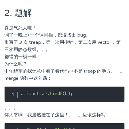
2. 题解
真是气死人啦！
调了一晚上+一个课间操，都没找出 bug。
重写了 3 次 treap，第一次用指针，第二次用 vector，第
三次用静态数组。。。
都错的一模一样！
为什么呢？
中午绝望的我无意中看了看代码中不是 treap 的地方。。。
merge 函数中这句话：
a
=
findf
(
a
)
,
findf
(
b
)
;
。。。
你大爷啊！我居然挂在了这里！。。。应该这样写：