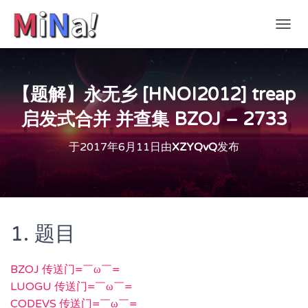
切
换
导
航
【题解】永无乡 [HNOI2012] treap
启发式合并 并查集 BZOJ – 2733
于
2017年6月11日
由
XZYQvQ
发布
1. 题目
BZOJ 传送门=￣ω￣=
LUOGU 传送门=￣ω￣=
CODEVS 传送门=￣ω￣=