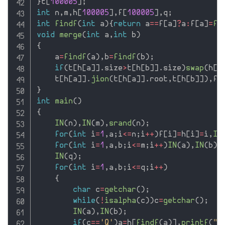
}
t
[
100005
]
;
int
 n
,
m
,
h
[
100005
]
,
f
[
100005
]
,
q
;
int
findf
(
int
 a
)
{
return
 a
==
f
[
a
]
?
a
:
f
[
a
]
=
fi
void
merge
(
int
 a
,
int
 b
)
{
    a
=
findf
(
a
)
,
b
=
findf
(
b
)
;
if
(
t
[
h
[
a
]
]
.
size
>
t
[
h
[
b
]
]
.
size
)
swap
(
h
[
a
    t
[
h
[
a
]
]
.
jion
(
t
[
h
[
a
]
]
.
root
,
t
[
h
[
b
]
]
)
,
f
[
}
int
main
(
)
{
IN
(
n
)
,
IN
(
m
)
,
srand
(
n
)
;
for
(
int
 i
=
1
,
a
;
i
<=
n
;
i
++
)
f
[
i
]
=
h
[
i
]
=
i
,
IN
for
(
int
 i
=
1
,
a
,
b
;
i
<=
m
;
i
++
)
IN
(
a
)
,
IN
(
b
)
,
IN
(
q
)
;
for
(
int
 i
=
1
,
a
,
b
;
i
<=
q
;
i
++
)
{
char
 c
=
getchar
(
)
;
while
(
!
isalpha
(
c
)
)
c
=
getchar
(
)
;
IN
(
a
)
,
IN
(
b
)
;
if
(
c
==
'Q'
)
a
=
h
[
findf
(
a
)
]
,
printf
(
"%