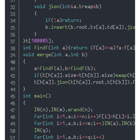
}
void
jion
(
int
&
a
,
treap
&
b
)
{
if
(
!
a
)
return
;
        b
.
insert
(
b
.
root
,
tv
[
a
]
,
td
[
a
]
)
,
jion
}
}
t
[
100005
]
;
int
findf
(
int
 a
)
{
return
(
f
[
a
]
==
a
)
?
a
:
f
[
a
]
=
void
merge
(
int
 a
,
int
 b
)
{
    a
=
findf
(
a
)
,
b
=
findf
(
b
)
;
if
(
t
[
h
[
a
]
]
.
size
>
t
[
h
[
b
]
]
.
size
)
swap
(
h
[
a
    t
[
h
[
a
]
]
.
jion
(
t
[
h
[
a
]
]
.
root
,
t
[
h
[
b
]
]
)
,
f
[
}
int
main
(
)
{
IN
(
n
)
,
IN
(
m
)
,
srand
(
n
)
;
for
(
int
 i
=
1
,
a
;
i
<=
n
;
i
++
)
f
[
i
]
=
h
[
i
]
=
i
,
IN
for
(
int
 i
=
1
,
a
,
b
;
i
<=
m
;
i
++
)
IN
(
a
)
,
IN
(
b
)
,
IN
(
q
)
;
for
(
int
 i
=
1
,
a
,
b
;
i
<=
q
;
i
++
)