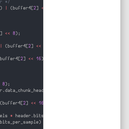
r */
)
|
(
buffer4
[
2
]
<<
16
)
|
(
buffer4
[
3
]
<<
24
)
;
]
<<
8
)
;
|
(
buffer4
[
2
]
<<
16
)
|
(
buffer4
[
3
]
<<
24
)
;
buffer4
[
2
]
<<
16
)
|
(
buffer4
[
3
]
<<
24
)
;
8
)
;
r
.
data_chunk_header
)
,
1
,
stdin
)
;
(
buffer4
[
2
]
<<
16
)
|
(
buffer4
[
3
]
<<
24
)
;
els 
*
 header
.
bits_per_sample
)
;
bits_per_sample
)
/
8
;