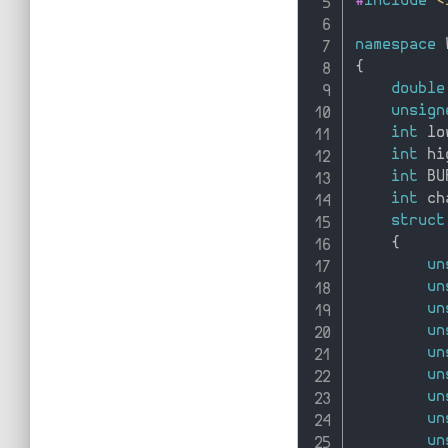
#
include
<
namespace
 
{
double
unsign
int
 lo
int
 hi
int
 BU
int
 ch
struct
{
un
un
un
un
un
un
un
un
un