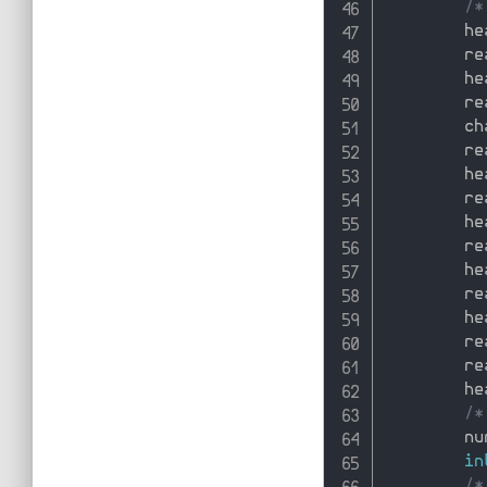
/*
        he
        re
        he
        re
        ch
        re
        he
        re
        he
        re
        he
        re
        he
        re
        re
        he
/*
        nu
in
/*