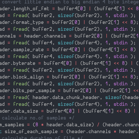
 convert little endian to big endian 4 byte intege
ader
.
length_of_fmt 
=
 buffer4
[
0
]
|
(
buffer4
[
1
]
<<
8
ad 
=
fread
(
 buffer2
,
sizeof
(
buffer2
)
,
1
,
stdin
)
;
ader
.
format_type 
=
 buffer2
[
0
]
|
(
buffer2
[
1
]
<<
8
)
;
ad 
=
fread
(
 buffer2
,
sizeof
(
buffer2
)
,
1
,
stdin
)
;
annels 
=
 header
.
channels 
=
 buffer2
[
0
]
|
(
buffer2
[
1
ad 
=
fread
(
 buffer4
,
sizeof
(
buffer4
)
,
1
,
stdin
)
;
ader
.
sample_rate 
=
 buffer4
[
0
]
|
(
buffer4
[
1
]
<<
8
)
ad 
=
fread
(
 buffer4
,
sizeof
(
buffer4
)
,
1
,
stdin
)
;
ader
.
byterate 
=
 buffer4
[
0
]
|
(
buffer4
[
1
]
<<
8
)
|
(
ad 
=
fread
(
 buffer2
,
sizeof
(
buffer2
)
,
1
,
stdin
)
;
ader
.
block_align 
=
 buffer2
[
0
]
|
(
buffer2
[
1
]
<<
8
)
;
ad 
=
fread
(
 buffer2
,
sizeof
(
buffer2
)
,
1
,
stdin
)
;
ader
.
bits_per_sample 
=
 buffer2
[
0
]
|
(
buffer2
[
1
]
<<
ad 
=
fread
(
 header
.
data_chunk_header
,
sizeof
(
heade
ad 
=
fread
(
 buffer4
,
sizeof
(
buffer4
)
,
1
,
stdin
)
;
ader
.
data_size 
=
 buffer4
[
0
]
|
(
buffer4
[
1
]
<<
8
)
|
 calculate no.of samples */
m_samples 
=
(
8
*
 header
.
data_size
)
/
(
header
.
chann
t
 size_of_each_sample 
=
(
header
.
channels 
*
 header
.
 calculate duration of file */