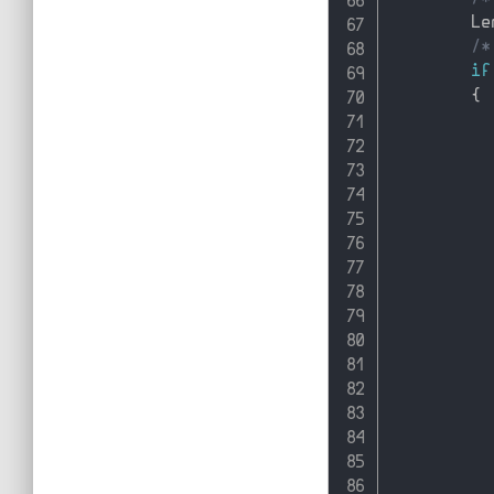
        Le
/*
if
{
          
          
          
          