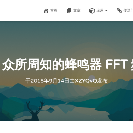
首页
文章
应用
传送
众所周知的蜂鸣器 FFT
于
2018年9月14日
由
XZYQvQ
发布