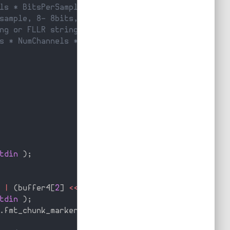
ls * BitsPerSample/8 */
sample, 8- 8bits, 16- 16 bits etc */
ng or FLLR string */
s * NumChannels * BitsPerSample/8 - size of the n
tdin
)
;
|
(
buffer4
[
2
]
<<
16
)
|
(
buffer4
[
3
]
<<
24
)
;
tdin
)
;
.
fmt_chunk_marker
)
,
1
,
stdin
)
;