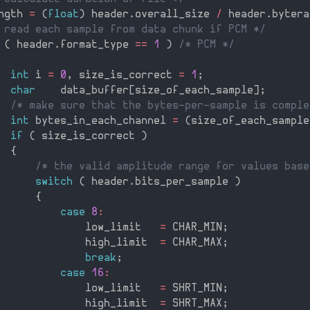
ngth 
=
(
float
)
 header
.
overall_size 
/
 header
.
bytera
 read each sample from data chunk if PCM */
(
 header
.
format_type 
==
1
)
/* PCM */
int
 i 
=
0
,
 size_is_correct 
=
1
;
char
    data_buffer
[
size_of_each_sample
]
;
/* make sure that the bytes-per-sample is comple
int
 bytes_in_each_channel 
=
(
size_of_each_sample
if
(
 size_is_correct 
)
{
/* the valid amplitude range for values base
switch
(
 header
.
bits_per_sample 
)
{
case
8
:
              low_limit   
=
 CHAR_MIN
;
              high_limit  
=
 CHAR_MAX
;
break
;
case
16
:
              low_limit   
=
 SHRT_MIN
;
              high_limit  
=
 SHRT_MAX
;