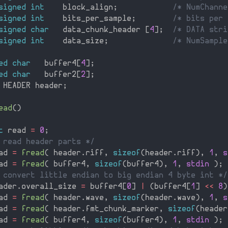
signed
int
    block_align
;
/* NumChanne
signed
int
    bits_per_sample
;
/* bits per 
signed
char
   data_chunk_header 
[
4
]
;
/* DATA stri
signed
int
    data_size
;
/* NumSample
ed
char
   buffer4
[
4
]
;
ed
char
   buffer2
[
2
]
;
 HEADER header
;
ead
(
)
t
 read 
=
0
;
 read header parts */
ad 
=
fread
(
 header
.
riff
,
sizeof
(
header
.
riff
)
,
1
,
s
ad 
=
fread
(
 buffer4
,
sizeof
(
buffer4
)
,
1
,
stdin
)
;
 convert little endian to big endian 4 byte int */
ader
.
overall_size 
=
 buffer4
[
0
]
|
(
buffer4
[
1
]
<<
8
)
ad 
=
fread
(
 header
.
wave
,
sizeof
(
header
.
wave
)
,
1
,
s
ad 
=
fread
(
 header
.
fmt_chunk_marker
,
sizeof
(
header
ad 
=
fread
(
 buffer4
,
sizeof
(
buffer4
)
,
1
,
stdin
)
;