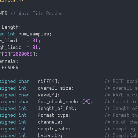
limits.h>
WFR 
// Wave File Reader
 Length
;
ed
int
 num_samples
;
w_limit   
=
0l
;
gh_limit  
=
0l
;
F
[
2
]
[
2000005
]
;
annels
;
 HEADER

signed
char
   riff
[
4
]
;
/* RIFF stri
signed
int
    overall_size
;
/* overall s
signed
char
   wave
[
4
]
;
/* WAVE stri
signed
char
   fmt_chunk_marker
[
4
]
;
/* fmt strin
signed
int
    length_of_fmt
;
/* length of
signed
int
    format_type
;
/* format ty
signed
int
    channels
;
/* no.of cha
signed
int
    sample_rate
;
/* sampling 
signed
int
    byterate
;
/* SampleRat