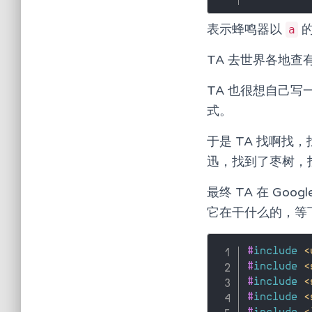
表示蜂鸣器以
的
a
TA 去世界各地查
TA 也很想自己
式。
于是 TA 找啊
迅，找到了枣树，
最终 TA 在 Goo
它在干什么的，等下
#
include
<
#
include
<
#
include
<
#
include
<