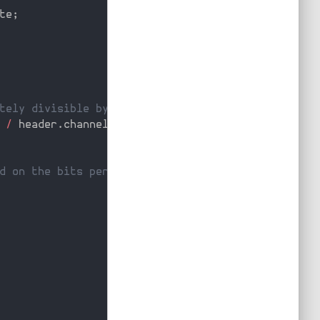
te
;
tely divisible by num.of channels */
 
/
 header
.
channels
)
;
d on the bits per sample */