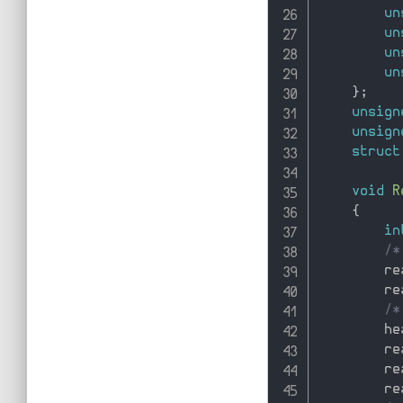
un
un
un
un
}
;
unsign
unsign
struct
void
R
{
in
/*
        re
        re
/*
        he
        re
        re
        re