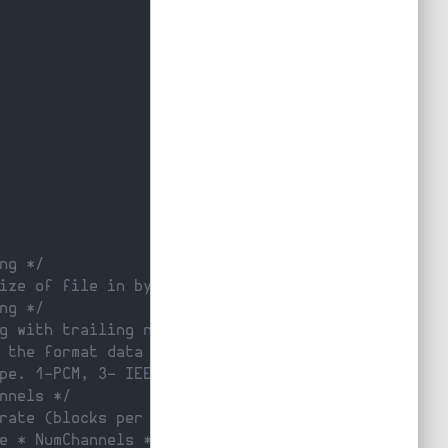
ng */
ize of file in bytes */
ng */
g with trailing null char */
 the format data */
pe. 1-PCM, 3- IEEE float, 6 - 8bit A law, 7 - 8bi
nnels */
rate (blocks per second) */
e * NumChannels * BitsPerSample/8 */