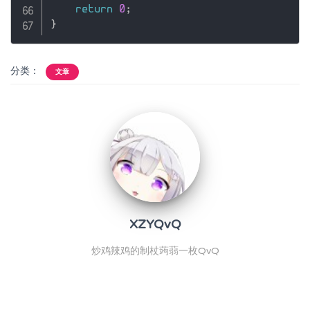
return
0
;
}
分类：
文章
XZYQvQ
炒鸡辣鸡的制杖蒟蒻一枚QvQ