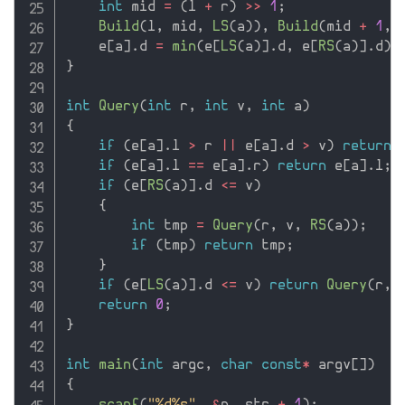
int
 mid 
=
(
l 
+
 r
)
>>
1
;
Build
(
l
,
 mid
,
LS
(
a
)
)
,
Build
(
mid 
+
1
,
 
    e
[
a
]
.
d 
=
min
(
e
[
LS
(
a
)
]
.
d
,
 e
[
RS
(
a
)
]
.
d
)
;
}
int
Query
(
int
 r
,
int
 v
,
int
 a
)
{
if
(
e
[
a
]
.
l 
>
 r 
||
 e
[
a
]
.
d 
>
 v
)
return
if
(
e
[
a
]
.
l 
==
 e
[
a
]
.
r
)
return
 e
[
a
]
.
l
;
if
(
e
[
RS
(
a
)
]
.
d 
<=
 v
)
{
int
 tmp 
=
Query
(
r
,
 v
,
RS
(
a
)
)
;
if
(
tmp
)
return
 tmp
;
}
if
(
e
[
LS
(
a
)
]
.
d 
<=
 v
)
return
Query
(
r
,
 
return
0
;
}
int
main
(
int
 argc
,
char
const
*
 argv
[
]
)
{