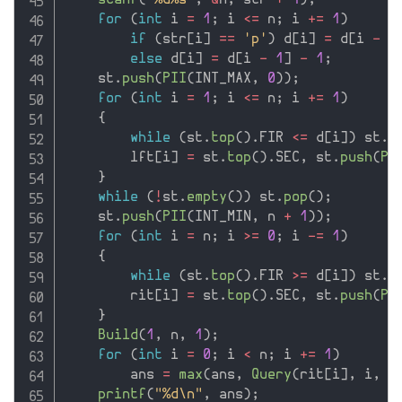
scanf
(
"%d%s"
,
&
n
,
 str 
+
1
)
;
for
(
int
 i 
=
1
;
 i 
<=
 n
;
 i 
+
=
1
)
if
(
str
[
i
]
==
'p'
)
 d
[
i
]
=
 d
[
i 
-
1
else
 d
[
i
]
=
 d
[
i 
-
1
]
-
1
;
    st
.
push
(
PII
(
INT_MAX
,
0
)
)
;
for
(
int
 i 
=
1
;
 i 
<=
 n
;
 i 
+
=
1
)
{
while
(
st
.
top
(
)
.
FIR 
<=
 d
[
i
]
)
 st
.
p
        lft
[
i
]
=
 st
.
top
(
)
.
SEC
,
 st
.
push
(
PI
}
while
(
!
st
.
empty
(
)
)
 st
.
pop
(
)
;
    st
.
push
(
PII
(
INT_MIN
,
 n 
+
1
)
)
;
for
(
int
 i 
=
 n
;
 i 
>=
0
;
 i 
-
=
1
)
{
while
(
st
.
top
(
)
.
FIR 
>=
 d
[
i
]
)
 st
.
p
        rit
[
i
]
=
 st
.
top
(
)
.
SEC
,
 st
.
push
(
PI
}
Build
(
1
,
 n
,
1
)
;
for
(
int
 i 
=
0
;
 i 
<
 n
;
 i 
+
=
1
)
        ans 
=
max
(
ans
,
Query
(
rit
[
i
]
,
 i
,
1
printf
(
"%d\n"
,
 ans
)
;