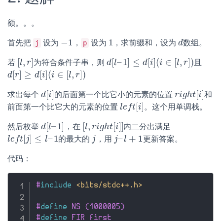
额。。。
−
1
1
首先把
设为
，
设为
，求前缀和，设为
数组。
−
1
1
d
d
j
p
[
,
]
[
–
1
]
≤
[
]
(
∈
[
,
]
)
若
为符合条件子串，则
且
[
l
l
,
r
r
]
d
d
[
l
l
–
1
]
≤
d
[
i
d
]
(
i
i
∈
[
i
l
,
r
]
)
l
r
[
]
≥
[
]
(
∈
[
,
]
)
d
d
[
r
r
]
≥
d
[
i
d
]
(
i
i
∈
[
i
l
,
r
]
)
l
r
[
]
[
]
求出每个
的后面第一个比它小的元素的位置
和
d
d
[
i
i
]
r
r
i
i
g
g
h
h
t
[
t
i
]
i
[
]
前面第一个比它大的元素的位置
。这个用单调栈。
l
l
e
e
f
f
t
[
t
i
]
i
[
–
1
]
[
,
[
]
]
然后枚举
，在
内二分出满足
d
d
[
l
l
–
1
]
[
l
l
,
r
r
i
g
i
h
g
t
h
[
t
i
]
]
i
[
]
≤
–
1
–
+
1
的最大的
，用
更新答案。
l
l
e
e
f
f
t
[
t
j
]
j
≤
l
–
1
l
j
j
j
j
–
l
+
l
1
代码：
#
include
<bits/stdc++.h>
#
define
 NS (1000005)
#
define
 FIR first