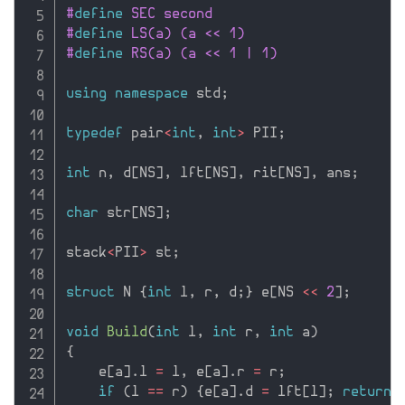
#
define
 SEC second
#
define
 LS(a) (a << 1)
#
define
 RS(a) (a << 1 | 1)
using
namespace
 std
;
typedef
 pair
<
int
,
int
>
 PII
;
int
 n
,
 d
[
NS
]
,
 lft
[
NS
]
,
 rit
[
NS
]
,
 ans
;
char
 str
[
NS
]
;
stack
<
PII
>
 st
;
struct
 N 
{
int
 l
,
 r
,
 d
;
}
 e
[
NS 
<<
2
]
;
void
Build
(
int
 l
,
int
 r
,
int
 a
)
{
    e
[
a
]
.
l 
=
 l
,
 e
[
a
]
.
r 
=
 r
;
if
(
l 
==
 r
)
{
e
[
a
]
.
d 
=
 lft
[
l
]
;
return
;