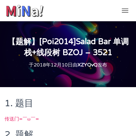
切
换
导
航
【题解】[Poi2014]Salad Bar 单调
栈+线段树 BZOJ – 3521
于
2018年12月10日
由
XZYQvQ
发布
1. 题目
传送门=￣ω￣=
2. 题解