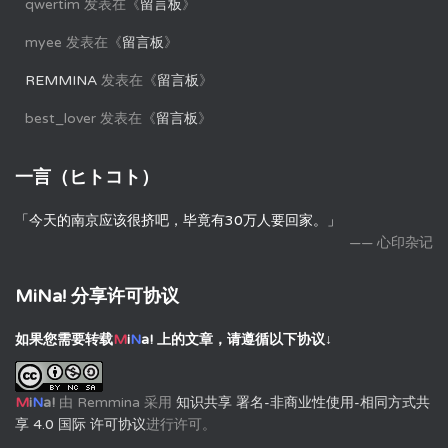
qwertim
发表在《
留言板
》
myee
发表在《
留言板
》
REMMINA
发表在《
留言板
》
best_lover
发表在《
留言板
》
一言（ヒトコト）
「今天的南京应该很挤吧，毕竟有30万人要回家。」
—— 心印杂记
MiNa! 分享许可协议
如果您需要转载
M
i
N
a!
上的文章，请遵循以下协议↓
M
i
N
a!
由
Remmina
采用
知识共享 署名-非商业性使用-相同方式共
享 4.0 国际 许可协议
进行许可。