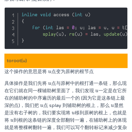
inline
void
 access 
(
int
 u
)
{
for
(
int
 las 
=
0
;
 u
;
 las 
=
 u
,
 u 
=
 t
[
u
splay
(
u
)
,
rs
(
u
)
=
 las
,
update
(
u
)
;
}
toroot(u)
这个操作的意思是将
点变为原树的根节点
u
u
具体操作是我们先将
点与原树中的根打通一条链，那么现
u
u
在它们就在同一棵辅助树里面了，我们发现
一定是在它所
u
u
在的辅助树的中序遍历的最后一个的 (因为它是这条链上最
深的点)，我们把
点 splay 到辅助树的根上，那么
显然
u
u
u
u
是没有右子树的，我们要实现将
移到原树的根上，也就是
u
u
将
到根的这条链的深度全部翻转一遍，在辅助树上的体现
u
u
就是将整棵树翻转一遍，我们可以写个翻转标记来减少复杂