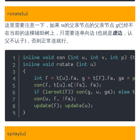
rotate(u)
这里需要注意一下，如果
的父亲节点的父亲节点
已经不
u
u
g
g
在当前的这棵辅助树上，只需要连单向边 (也就是
虚边
，认
父不认子)，否则正常连就行。
inline
void
 con 
(
int
 u
,
int
 v
,
int
 p
)
{
t
[
inline
void
 rotate 
(
int
 u
)
{
int
 f 
=
 t
[
u
]
.
fa
,
 g 
=
 t
[
f
]
.
fa
,
 gs 
=
po
con
(
f
,
 t
[
u
]
.
s
[
!
fs
]
,
 fs
)
;
if
(
isroot
(
f
)
)
con
(
g
,
 u
,
 gs
)
;
else
 t
[
con
(
u
,
 f
,
!
fs
)
;
update
(
f
)
;
update
(
u
)
;
}
splay(u)