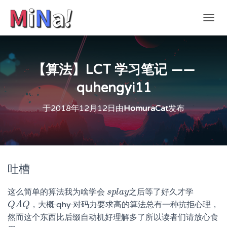
切
换
导
航
【算法】LCT 学习笔记 ——
quhengyi11
于
2018年12月12日
由
HomuraCat
发布
吐槽
这么简单的算法我为啥学会
之后等了好久才学
s
s
p
p
l
l
a
a
y
y
，
大概 qhy 对码力要求高的算法总有一种抗拒心理
，
Q
Q
A
A
Q
Q
然而这个东西比后缀自动机好理解多了所以读者们请放心食