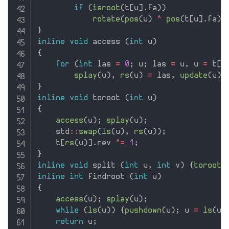
if
(
isroot
(
t
[
u
]
.
fa
)
)
rotate
(
pos
(
u
)
^
pos
(
t
[
u
]
.
fa
)
}
inline
void
 access 
(
int
 u
)
{
for
(
int
 las 
=
0
;
 u
;
 las 
=
 u
,
 u 
=
 t
[
u
splay
(
u
)
,
rs
(
u
)
=
 las
,
update
(
u
)
;
}
inline
void
 toroot 
(
int
 u
)
{
access
(
u
)
;
splay
(
u
)
;
    std
::
swap
(
ls
(
u
)
,
rs
(
u
)
)
;
    t
[
rs
(
u
)
]
.
rev 
^
=
1
;
}
inline
void
 split 
(
int
 u
,
int
 v
)
{
toroot
(
inline
int
 findroot 
(
int
 u
)
{
access
(
u
)
;
splay
(
u
)
;
while
(
ls
(
u
)
)
{
pushdown
(
u
)
;
 u 
=
ls
(
u
)
return
 u
;