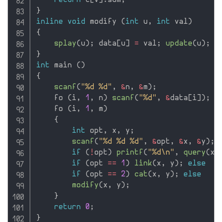
return
 t
[
v
]
.
sum
;
}
inline
void
 modify 
(
int
 u
,
int
 val
)
{
splay
(
u
)
;
 data
[
u
]
=
 val
;
update
(
u
)
;
}
int
 main 
(
)
{
scanf
(
"%d %d"
,
&
n
,
&
m
)
;
    fo 
(
i
,
1
,
 n
)
scanf
(
"%d"
,
&
data
[
i
]
)
;
    fo 
(
i
,
1
,
 m
)
{
int
 opt
,
 x
,
 y
;
scanf
(
"%d %d %d"
,
&
opt
,
&
x
,
&
y
)
;
if
(
!
opt
)
printf
(
"%d\n"
,
query
(
x
,
if
(
opt 
==
1
)
link
(
x
,
 y
)
;
else
if
(
opt 
==
2
)
cat
(
x
,
 y
)
;
else
modify
(
x
,
 y
)
;
}
return
0
;
}