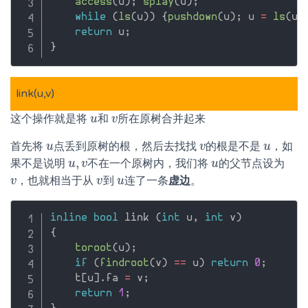
access
(
u
)
;
splay
(
u
)
;
while
(
ls
(
u
)
)
{
pushdown
(
u
)
;
 u 
=
ls
(
u
)
return
 u
;
}
link(u,v)
这个操作就是将
和
所在原树合并起来
u
u
v
v
首先将
点丢到原树的根，然后去找找
的根是不是
，如
u
u
v
v
u
u
,
果不是说明
不在一个原树内，我们将
的父节点设为
u
u
,
v
v
u
u
，也就相当于从
到
连了一条
虚边
。
v
v
v
v
u
u
inline
bool
 link 
(
int
 u
,
int
 v
)
{
toroot
(
u
)
;
if
(
findroot
(
v
)
==
 u
)
return
0
;
    t
[
u
]
.
fa 
=
 v
;
return
1
;