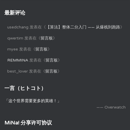
最新评论
usedchang
发表在《
【算法】整体二分入门 —— 从爆栈到跑路
》
qwertim
发表在《
留言板
》
myee
发表在《
留言板
》
REMMINA
发表在《
留言板
》
best_lover
发表在《
留言板
》
一言（ヒトコト）
「这个世界需要更多的英雄！」
—— Overwatch
MiNa! 分享许可协议