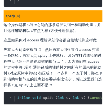
}
split(u,v)
这个操作是将
到
之间的那条路径丢到一棵辅助树里，并
u
u
v
v
且这棵
辅助树
以
节点为根 (方便处理信息)。
v
v
这里如果你对 access 理解深刻你会很自然地想到这样做
先将
丢到原树根节点，然后再将
到根节点 access 打通
u
u
v
v
一条路径，再将
点 splay 上去就行。因为在打通路径的过
v
v
程中
已经不再是辅助树的根节点了，因为我们在 access
u
u
的过程中将
到打通路径后的辅助树之间所有的原来的辅助
v
v
树 (对应原树中的链) 都压成了一个点和一个左子树，那么
v
v
到辅助树根节点的距离就会
看起来
比较少，所以这里我们选
择将
点 splay 上去而不是
v
v
u
u
inline
void
 split 
(
int
 u
,
int
 v
)
{
toroot
(