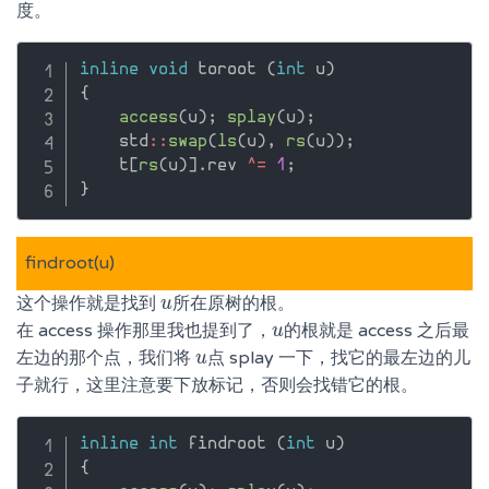
度。
inline
void
 toroot 
(
int
 u
)
{
access
(
u
)
;
splay
(
u
)
;
    std
::
swap
(
ls
(
u
)
,
rs
(
u
)
)
;
    t
[
rs
(
u
)
]
.
rev 
^
=
1
;
}
findroot(u)
这个操作就是找到
所在原树的根。
u
u
在 access 操作那里我也提到了，
的根就是 access 之后最
u
u
左边的那个点，我们将
点 splay 一下，找它的最左边的儿
u
u
子就行，这里注意要下放标记，否则会找错它的根。
inline
int
 findroot 
(
int
 u
)
{