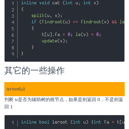
inline
void
 cat 
(
int
 u
,
int
 v
)
{
split
(
u
,
 v
)
;
if
(
findroot
(
u
)
==
findroot
(
v
)
&&
ls
(
{
        t
[
u
]
.
fa 
=
0
;
ls
(
v
)
=
0
;
update
(
v
)
;
}
}
其它的一些操作
isroot(u)
判断
是否为辅助树的根节点，如果是则返回 0，不是则返
u
u
回 1
inline
bool
 isroot 
(
int
 u
)
{
int
 fa 
=
 t
[
u
]