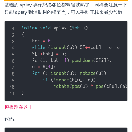
基础的 splay 操作想必各位都驾轻就熟了，同样要注意一下
只能 splay 到辅助树的根节点，可以手动开栈来减少常数
inline
void
 splay 
(
int
 u
)
{
    tot 
=
0
;
while
(
isroot
(
u
)
)
 S
[
++
tot
]
=
 u
,
 u 
=
 t
    S
[
++
tot
]
=
 u
;
    fd 
(
i
,
 tot
,
1
)
pushdown
(
S
[
i
]
)
;
    u 
=
 S
[
1
]
;
for
(
;
isroot
(
u
)
;
rotate
(
u
)
)
if
(
isroot
(
t
[
u
]
.
fa
)
)
rotate
(
pos
(
u
)
^
pos
(
t
[
u
]
.
fa
)
}
模板题在这里
代码: