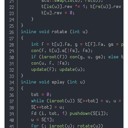
        std
::
swap
(
ls
(
u
)
,
rs
(
u
)
)
;
        t
[
ls
(
u
)
]
.
rev 
^
=
1
;
 t
[
rs
(
u
)
]
.
rev 
^
        t
[
u
]
.
rev 
=
0
;
}
}
inline
void
 rotate 
(
int
 u
)
{
int
 f 
=
 t
[
u
]
.
fa
,
 g 
=
 t
[
f
]
.
fa
,
 gs 
=
po
con
(
f
,
 t
[
u
]
.
s
[
!
fs
]
,
 fs
)
;
if
(
isroot
(
f
)
)
con
(
g
,
 u
,
 gs
)
;
else
 t
[
con
(
u
,
 f
,
!
fs
)
;
update
(
f
)
;
update
(
u
)
;
}
inline
void
 splay 
(
int
 u
)
{
    tot 
=
0
;
while
(
isroot
(
u
)
)
 S
[
++
tot
]
=
 u
,
 u 
=
 t
    S
[
++
tot
]
=
 u
;
    fd 
(
i
,
 tot
,
1
)
pushdown
(
S
[
i
]
)
;
    u 
=
 S
[
1
]
;
for
(
;
isroot
(
u
)
;
rotate
(
u
)
)