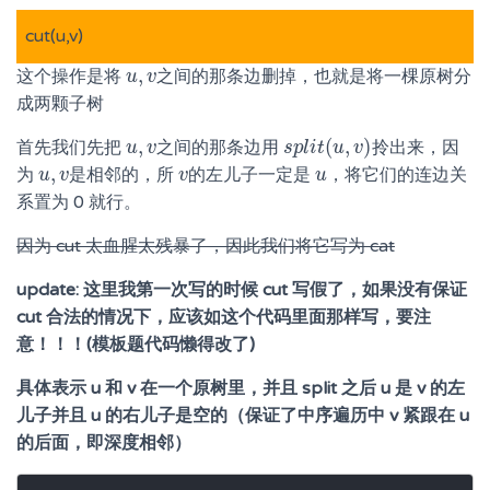
cut(u,v)
,
这个操作是将
之间的那条边删掉，也就是将一棵原树分
u
u
,
v
v
成两颗子树
,
(
,
)
首先我们先把
之间的那条边用
拎出来，因
u
u
,
v
v
s
s
p
p
l
l
i
i
t
t
(
u
u
,
v
)
v
,
为
是相邻的，所
的左儿子一定是
，将它们的连边关
u
u
,
v
v
v
v
u
u
系置为 0 就行。
因为 cut 太血腥太残暴了，因此我们将它写为 cat
update: 这里我第一次写的时候 cut 写假了，如果没有保证
cut 合法的情况下，应该如这个代码里面那样写，要注
意！！！(模板题代码懒得改了)
具体表示 u 和 v 在一个原树里，并且 split 之后 u 是 v 的左
儿子并且 u 的右儿子是空的（保证了中序遍历中 v 紧跟在 u
的后面，即深度相邻）