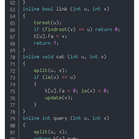
}
inline
bool
 link 
(
int
 u
,
int
 v
)
{
toroot
(
u
)
;
if
(
findroot
(
v
)
==
 u
)
return
0
;
    t
[
u
]
.
fa 
=
 v
;
return
1
;
}
inline
void
 cat 
(
int
 u
,
int
 v
)
{
split
(
u
,
 v
)
;
if
(
ls
(
v
)
==
 u
)
{
        t
[
u
]
.
fa 
=
0
;
ls
(
v
)
=
0
;
update
(
v
)
;
}
}
inline
int
 query 
(
int
 u
,
int
 v
)
{
split
(
u
,
 v
)
;