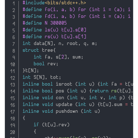
#
include
<bits/stdc++.h>
#
define
 fo(i, a, b) for (int i = (a); i <
#
define
 fd(i, a, b) for (int i = (a); i >
#
define
 N 300005
#
define
 ls(u) t[u].s[0]
#
define
 rs(u) t[u].s[1]
int
 data
[
N
]
,
 n
,
 root
,
 q
,
 m
;
struct
 tree
{
int
 fa
,
 s
[
2
]
,
 sum
;
bool
 rev
;
}
t
[
N
]
;
int
 S
[
N
]
,
 tot
;
inline
bool
 isroot 
(
int
 u
)
{
int
 fa 
=
 t
[
u
]
inline
bool
 pos 
(
int
 u
)
{
return
rs
(
t
[
u
]
.
f
inline
void
 con 
(
int
 u
,
int
 v
,
int
 p
)
{
t
[
inline
void
 update 
(
int
 u
)
{
t
[
u
]
.
sum 
=
 t
[
inline
void
 pushdown 
(
int
 u
)
{
if
(
t
[
u
]
.
rev
)
{