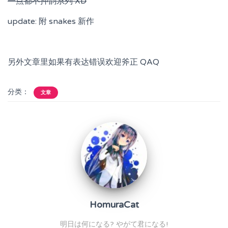
一点都不押韵系列 XD
update: 附 snakes 新作
另外文章里如果有表达错误欢迎斧正 QAQ
分类：
文章
HomuraCat
明日は何になる? やがて君になる!