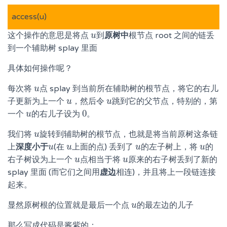
access(u)
这个操作的意思是将点
到
原树中
根节点 root 之间的链丢
u
u
到一个辅助树 splay 里面
具体如何操作呢？
每次将
点 splay 到当前所在辅助树的根节点，将它的右儿
u
u
子更新为上一个
，然后令
跳到它的父节点，特别的，第
u
u
u
u
0
一个
的右儿子设为
。
u
u
0
我们将
旋转到辅助树的根节点，也就是将当前原树这条链
u
u
上
深度小于
(在
上面的点) 丢到了
的左子树上，将
的
u
u
u
u
u
u
u
u
右子树设为上一个
点相当于将
原来的右子树丢到了新的
u
u
u
u
splay 里面 (而它们之间用
虚边
相连)，并且将上一段链连接
起来。
显然原树根的位置就是最后一个点
的最左边的儿子
u
u
那么写成代码是酱紫的：