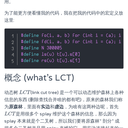
用。
为了能更方便看懂我的代码，我在把我的代码中的宏定义放
这里:
#
define
 fo(i, a, b) for (int i = (a); i <
#
define
 fd(i, a, b) for (int i = (a); i >
#
define
 N 300005
#
define
 ls(u) t[u].s[0]
#
define
 rs(u) t[u].s[1]
概念 (what’s LCT)
动态树
(link cut tree) 是一个可以动态维护森林上各种
L
L
C
C
T
T
信息的东西 (删除查找合并啥的都有吧)，原来的森林我们称
为
原森林
，里面有
实边
和
虚边
，为啥有这两种边呢，首先
是用很多个 splay 维护这个森林的信息，那么因为
L
L
C
C
T
T
splay 本来就是个二叉树，所以我们要将原森林” 剖分” 成