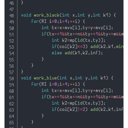
}
void
work_black
(
int
 x
,
int
 y
,
int
 k1
)
{
for
(
RI i
=
0
;
i
<
4
;
++
i
)
{
int
 tx
=
x
+
mvx
[
i
]
,
ty
=
y
+
mvy
[
i
]
;
if
(
tx
>=
1
&&
tx
<=
n
&&
ty
>=
1
&&
ty
<=
m
&&
mp
int
 k2
=
mp
[
id
(
tx
,
ty
)
]
;
if
(
col
[
k2
]
==
3
)
add
(
k2
,
k1
,
min
(
else
add
(
k1
,
k2
,
inf
)
;
}
}
}
void
work_blue
(
int
 x
,
int
 y
,
int
 k1
)
{
for
(
RI i
=
0
;
i
<
4
;
++
i
)
{
int
 tx
=
x
+
mvx
[
i
]
,
ty
=
y
+
mvy
[
i
]
;
if
(
tx
>=
1
&&
tx
<=
n
&&
ty
>=
1
&&
ty
<=
m
&&
mp
int
 k2
=
mp
[
id
(
tx
,
ty
)
]
;
if
(
col
[
k2
]
!=
2
)
add
(
k2
,
k1
,
inf
)
}
}