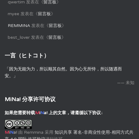
qwertim
发表在《
留言板
》
myee
发表在《
留言板
》
REMMINA
发表在《
留言板
》
best_lover
发表在《
留言板
》
一言（ヒトコト）
「因为无能为力，所以顺其自然。因为心无所恃，所以随遇而
安。」
—— 未知
MiNa! 分享许可协议
如果您需要转载
M
i
N
a!
上的文章，请遵循以下协议↓
M
i
N
a!
由
Remmina
采用
知识共享 署名-非商业性使用-相同方式共