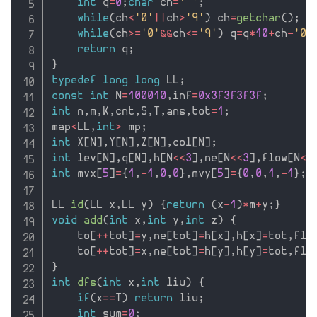
int
 q
=
0
;
char
 ch
=
' '
;
while
(
ch
<
'0'
||
ch
>
'9'
)
 ch
=
getchar
(
)
;
while
(
ch
>=
'0'
&&
ch
<=
'9'
)
 q
=
q
*
10
+
ch
-
'0'
return
 q
;
}
typedef
long
long
 LL
;
const
int
 N
=
100010
,
inf
=
0x3f3f3f3f
;
int
 n
,
m
,
K
,
cnt
,
S
,
T
,
ans
,
tot
=
1
;
map
<
LL
,
int
>
 mp
;
int
 X
[
N
]
,
Y
[
N
]
,
Z
[
N
]
,
col
[
N
]
;
int
 lev
[
N
]
,
q
[
N
]
,
h
[
N
<<
3
]
,
ne
[
N
<<
3
]
,
flow
[
N
<<
int
 mvx
[
5
]
=
{
1
,
-
1
,
0
,
0
}
,
mvy
[
5
]
=
{
0
,
0
,
1
,
-
1
}
;
LL 
id
(
LL x
,
LL y
)
{
return
(
x
-
1
)
*
m
+
y
;
}
void
add
(
int
 x
,
int
 y
,
int
 z
)
{
    to
[
++
tot
]
=
y
,
ne
[
tot
]
=
h
[
x
]
,
h
[
x
]
=
tot
,
flo
    to
[
++
tot
]
=
x
,
ne
[
tot
]
=
h
[
y
]
,
h
[
y
]
=
tot
,
flo
}
int
dfs
(
int
 x
,
int
 liu
)
{
if
(
x
==
T
)
return
 liu
;
int
 sum
=
0
;