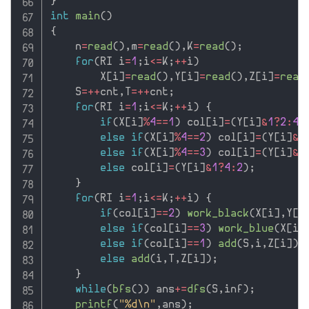
}
int
main
(
)
{
    n
=
read
(
)
,
m
=
read
(
)
,
K
=
read
(
)
;
for
(
RI i
=
1
;
i
<=
K
;
++
i
)
        X
[
i
]
=
read
(
)
,
Y
[
i
]
=
read
(
)
,
Z
[
i
]
=
read
    S
=
++
cnt
,
T
=
++
cnt
;
for
(
RI i
=
1
;
i
<=
K
;
++
i
)
{
if
(
X
[
i
]
%
4
==
1
)
 col
[
i
]
=
(
Y
[
i
]
&
1
?
2
:
4
)
else
if
(
X
[
i
]
%
4
==
2
)
 col
[
i
]
=
(
Y
[
i
]
&
1
else
if
(
X
[
i
]
%
4
==
3
)
 col
[
i
]
=
(
Y
[
i
]
&
1
else
 col
[
i
]
=
(
Y
[
i
]
&
1
?
4
:
2
)
;
}
for
(
RI i
=
1
;
i
<=
K
;
++
i
)
{
if
(
col
[
i
]
==
2
)
work_black
(
X
[
i
]
,
Y
[
i
else
if
(
col
[
i
]
==
3
)
work_blue
(
X
[
i
]
else
if
(
col
[
i
]
==
1
)
add
(
S
,
i
,
Z
[
i
]
)
;
else
add
(
i
,
T
,
Z
[
i
]
)
;
}
while
(
bfs
(
)
)
 ans
+
=
dfs
(
S
,
inf
)
;
printf
(
"%d\n"
,
ans
)
;