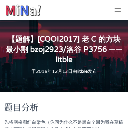
切
换
导
航
【题解】[CQOI2017] 老 C 的方块
最小割 bzoj2923/洛谷 P3756 ——
litble
于
2018年12月13日
由
litble
发布
题目分析
先将网格图红白染色（你问为什么不是黑白？因为我在草稿