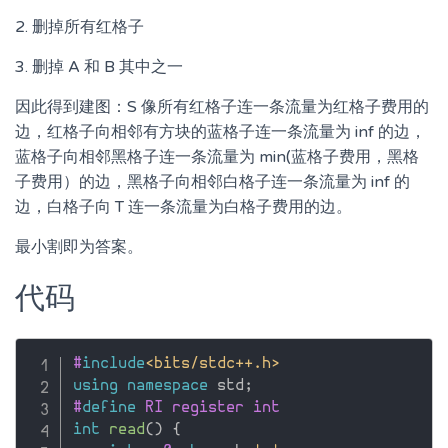
2. 删掉所有红格子
3. 删掉 A 和 B 其中之一
因此得到建图：S 像所有红格子连一条流量为红格子费用的
边，红格子向相邻有方块的蓝格子连一条流量为 inf 的边，
蓝格子向相邻黑格子连一条流量为 min(蓝格子费用，黑格
子费用）的边，黑格子向相邻白格子连一条流量为 inf 的
边，白格子向 T 连一条流量为白格子费用的边。
最小割即为答案。
代码
#
include
<bits/stdc++.h>
using
namespace
 std
;
#
define
 RI register int
int
read
(
)
{