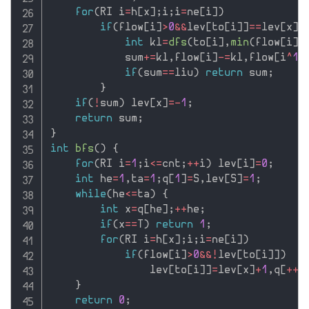
for
(
RI i
=
h
[
x
]
;
i
;
i
=
ne
[
i
]
)
if
(
flow
[
i
]
>
0
&&
lev
[
to
[
i
]
]
==
lev
[
x
]
+
int
 kl
=
dfs
(
to
[
i
]
,
min
(
flow
[
i
]
,
            sum
+
=
kl
,
flow
[
i
]
-
=
kl
,
flow
[
i
^
1
]
if
(
sum
==
liu
)
return
 sum
;
}
if
(
!
sum
)
 lev
[
x
]
=
-
1
;
return
 sum
;
}
int
bfs
(
)
{
for
(
RI i
=
1
;
i
<=
cnt
;
++
i
)
 lev
[
i
]
=
0
;
int
 he
=
1
,
ta
=
1
;
q
[
1
]
=
S
,
lev
[
S
]
=
1
;
while
(
he
<=
ta
)
{
int
 x
=
q
[
he
]
;
++
he
;
if
(
x
==
T
)
return
1
;
for
(
RI i
=
h
[
x
]
;
i
;
i
=
ne
[
i
]
)
if
(
flow
[
i
]
>
0
&&
!
lev
[
to
[
i
]
]
)
                lev
[
to
[
i
]
]
=
lev
[
x
]
+
1
,
q
[
++
t
}
return
0
;