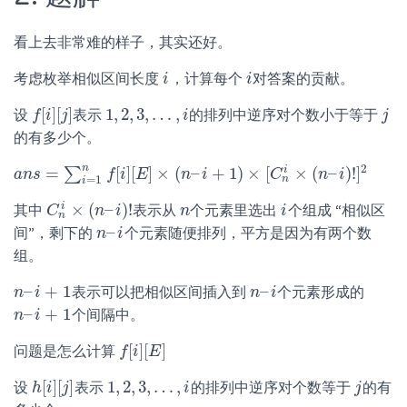
看上去非常难的样子，其实还好。
考虑枚举相似区间长度
，计算每个
对答案的贡献。
i
i
i
i
[
]
[
]
1
,
2
,
3
,
…
,
设
表示
的排列中逆序对个数小于等于
f
f
[
i
]
i
[
j
]
j
1
,
2
,
3
,
…
,
i
i
j
j
的有多少个。
n
2
=
[
]
[
]
×
(
–
+
1
)
×
[
×
(
–
)
!
]
i
∑
a
a
n
n
s
s
=
∑
i
=
1
n
f
[
i
]
f
[
E
i
]
×
E
(
n
–
i
+
1
)
n
×
[
C
i
n
i
×
(
n
–
i
)
!
]
2
C
n
i
n
=
1
i
×
(
–
)
!
i
其中
表示从
个元素里选出
个组成 “相似区
C
C
n
i
×
(
n
–
n
i
)
!
i
n
n
i
i
n
–
间”，剩下的
个元素随便排列，平方是因为有两个数
n
n
–
i
i
组。
–
+
1
–
表示可以把相似区间插入到
个元素形成的
n
n
–
i
i
+
1
n
n
–
i
i
–
+
1
个间隔中。
n
n
–
i
i
+
1
[
]
[
]
问题是怎么计算
f
f
[
i
]
i
[
E
E
]
[
]
[
]
1
,
2
,
3
,
…
,
设
表示
的排列中逆序对个数等于
的有
h
h
[
i
i
]
[
j
j
]
1
,
2
,
3
,
…
,
i
i
j
j