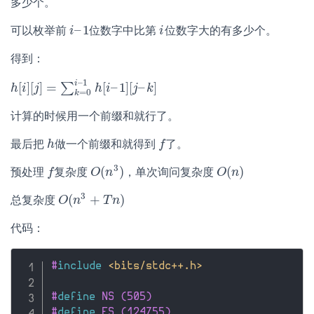
多少个。
–
1
可以枚举前
位数字中比第
位数字大的有多少个。
i
i
–
1
i
i
得到：
–
1
i
[
]
[
]
=
[
–
1
]
[
–
]
∑
h
h
[
i
i
]
[
j
j
]
=
∑
k
=
0
i
–
1
h
h
[
i
i
–
1
]
[
j
–
j
k
]
k
=
0
k
计算的时候用一个前缀和就行了。
最后把
做一个前缀和就得到
了。
h
h
f
f
3
(
)
(
)
预处理
复杂度
，单次询问复杂度
f
f
O
O
(
n
n
3
)
O
O
(
n
n
)
3
(
+
)
总复杂度
O
O
(
n
n
3
+
T
n
T
)
n
代码：
#
include
<bits/stdc++.h>
#
define
 NS (505)
#
define
 ES (124755)