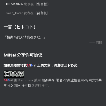
REMMINA
发表在《
留言板
》
best_lover
发表在《
留言板
》
一言（ヒトコト）
「情商高的人情伤都多吧。」
—— 网络
MiNa! 分享许可协议
如果您需要转载
M
i
N
a!
上的文章，请遵循以下协议↓
M
i
N
a!
由
Remmina
采用
知识共享 署名-非商业性使用-相同方式共
享 4.0 国际 许可协议
进行许可。