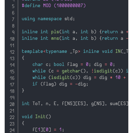
#
define
 MOD (1000000007)
using
namespace
 std
;
inline
int
pls
(
int
 a
,
int
 b
)
{
return
 a 
+
 
inline
int
mns
(
int
 a
,
int
 b
)
{
return
 a 
-
 
template
<
typename
 _Tp
>
inline
void
IN
(
_Tp
{
char
 c
;
bool
 flag 
=
0
;
 dig 
=
0
;
while
(
c 
=
getchar
(
)
,
!
isdigit
(
c
)
)
if
while
(
isdigit
(
c
)
)
 dig 
=
 dig 
*
10
+
 c
if
(
flag
)
 dig 
=
-
dig
;
}
int
 ToT
,
 n
,
 E
,
 f
[
NS
]
[
ES
]
,
 g
[
NS
]
,
 sum
[
ES
]
,
void
Init
(
)
{
    f
[
1
]
[
0
]
=
1
;