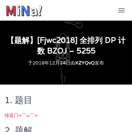
切
换
导
航
【题解】[Fjwc2018] 全排列 DP 计
数 BZOJ – 5255
于
2018年12月14日
由
XZYQvQ
发布
1. 题目
传送门=￣ω￣=
2. 题解