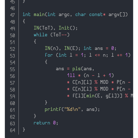
}
int
main
(
int
 argc
,
char
const
*
 argv
[
]
)
{
IN
(
ToT
)
,
Init
(
)
;
while
(
ToT
--
)
{
IN
(
n
)
,
IN
(
E
)
;
int
 ans 
=
0
;
for
(
int
 l 
=
1
;
 l 
<=
 n
;
 l 
+
=
1
)
{
            ans 
=
pls
(
ans
,
1ll
*
(
n 
-
 l 
+
1
)
*
 C
[
n
]
[
l
]
%
 MOD 
*
 P
[
n 
-
 l
*
 C
[
n
]
[
l
]
%
 MOD 
*
 P
[
n 
-
 l
*
 f
[
l
]
[
min
(
E
,
 g
[
l
]
)
]
%
 MO
}
printf
(
"%d\n"
,
 ans
)
;
}
return
0
;
}