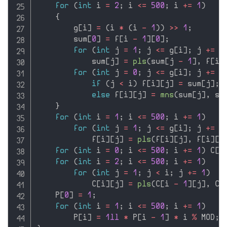
for
(
int
 i 
=
2
;
 i 
<=
500
;
 i 
+
=
1
)
{
        g
[
i
]
=
(
i 
*
(
i 
-
1
)
)
>>
1
;
        sum
[
0
]
=
 f
[
i 
-
1
]
[
0
]
;
for
(
int
 j 
=
1
;
 j 
<=
 g
[
i
]
;
 j 
+
=
1
            sum
[
j
]
=
pls
(
sum
[
j 
-
1
]
,
 f
[
i 
for
(
int
 j 
=
0
;
 j 
<=
 g
[
i
]
;
 j 
+
=
1
if
(
j 
<
 i
)
 f
[
i
]
[
j
]
=
 sum
[
j
]
;
else
 f
[
i
]
[
j
]
=
mns
(
sum
[
j
]
,
 su
}
for
(
int
 i 
=
1
;
 i 
<=
500
;
 i 
+
=
1
)
for
(
int
 j 
=
1
;
 j 
<=
 g
[
i
]
;
 j 
+
=
1
            f
[
i
]
[
j
]
=
pls
(
f
[
i
]
[
j
]
,
 f
[
i
]
[
j
for
(
int
 i 
=
0
;
 i 
<=
500
;
 i 
+
=
1
)
 C
[
i
for
(
int
 i 
=
2
;
 i 
<=
500
;
 i 
+
=
1
)
for
(
int
 j 
=
1
;
 j 
<
 i
;
 j 
+
=
1
)
            C
[
i
]
[
j
]
=
pls
(
C
[
i 
-
1
]
[
j
]
,
 C
[
    P
[
0
]
=
1
;
for
(
int
 i 
=
1
;
 i 
<=
500
;
 i 
+
=
1
)
        P
[
i
]
=
1ll
*
 P
[
i 
-
1
]
*
 i 
%
 MOD
;