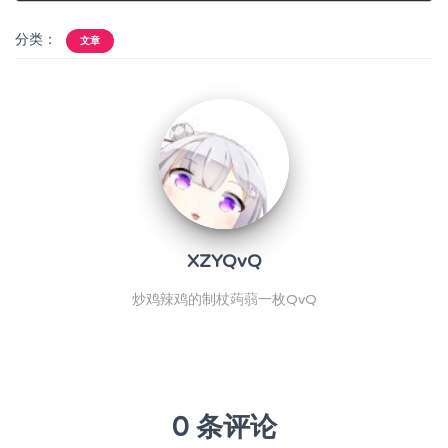
分类：
文章
XZYQvQ
炒鸡辣鸡的制杖蒟蒻一枚QvQ
0 条评论