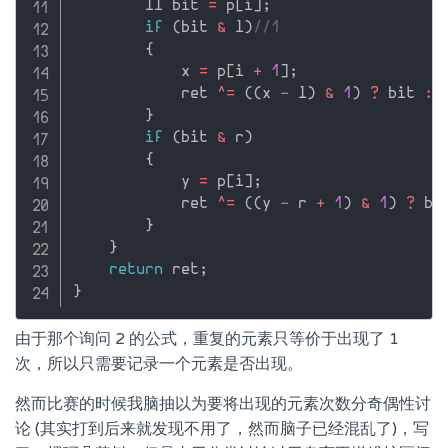
        ll bit 
=
 p
[
i
]
;
if
(
bit 
&
 l
)
//1
{
            x 
=
 p
[
i 
+
1
]
;
            ret 
^
=
(
(
x 
-
 l
)
&
1
)
?
 bit 
:
}
if
(
bit 
&
 r
)
{
            y 
=
 p
[
i
]
;
            ret 
^
=
(
(
y 
-
 r 
+
1
)
&
1
)
?
 bi
}
}
return
 ret
;
}
由于那个询问 2 的公式，重复的元素只等价于出现了 1
次，所以只需要记录一个元素是否出现。
然而比赛的时候我脑抽以为要将出现的元素次数分奇偶性讨
论 (其实打到后来就发现不用了，然而脑子已经混乱了)，写