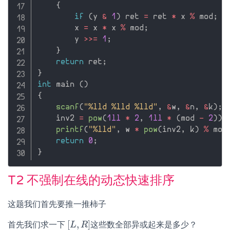
{
if
(
y 
&
1
)
 ret 
=
 ret 
*
 x 
%
 mod
;
        x 
=
 x 
*
 x 
%
 mod
;
        y 
>>=
1
;
}
return
 ret
;
}
int
 main 
(
)
{
scanf
(
"%lld %lld %lld"
,
&
w
,
&
n
,
&
k
)
;
    inv2 
=
pow
(
1ll
*
2
,
1ll
*
(
mod 
-
2
)
)
;
printf
(
"%lld"
,
 w 
*
pow
(
inv2
,
 k
)
%
 mod
return
0
;
}
T2 不强制在线的动态快速排序
这题我们首先要推一推柿子
[
,
]
首先我们求一下
这些数全部异或起来是多少？
[
L
L
,
R
R
]