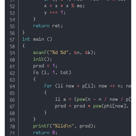
        x 
=
 x 
*
 x 
%
 mo
;
        y 
>>=
1
;
}
return
 ret
;
}
int
 main 
(
)
{
scanf
(
"%d %d"
,
&
n
,
&
k
)
;
init
(
)
;
    prod 
=
1
;
    fo 
(
i
,
1
,
 tot
)
{
for
(
ll now 
=
 p
[
i
]
;
 now 
<=
 n
;
 now
{
            ll a 
=
(
pow
(
n 
-
 n 
/
 now 
/
 p
[
i
            prod 
=
 prod 
*
pow
(
phi
[
now
]
,
 a
}
}
printf
(
"%lld\n"
,
 prod
)
;
return
0
;