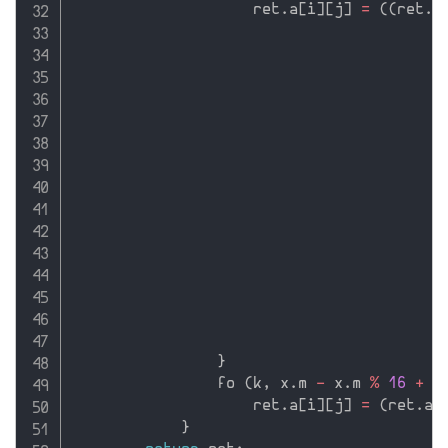
                    ret
.
a
[
i
]
[
j
]
=
(
(
ret
.
a
}
                fo 
(
k
,
 x
.
m 
-
 x
.
m 
%
16
+
1
                    ret
.
a
[
i
]
[
j
]
=
(
ret
.
a
[
}