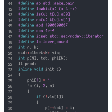
#
define
 mp std::make_pair
#
define
 lowbit(x) (x & -x)
#
define
 ls(u) t[u].s[0]
#
define
 rs(u) t[u].s[1]
#
define
 mod 1000000007
#
define
 eps 1e-4
#
define
 itset std::set<node>::iterator
#
define
 lb lower_bound
int
 n
,
 k
;
std
::
bitset
<
N
>
 vis
;
int
 p
[
N
]
,
 tot
,
 phi
[
N
]
;
ll prod
;
inline
void
 init 
(
)
{
    phi
[
1
]
=
1
;
    fo 
(
i
,
2
,
 n
)
{
if
(
!
vis
[
i
]
)
{
            p
[
++
tot
]
=
 i
;