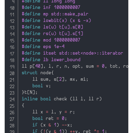
#
define
 ll long long
#
define
 inf 1000000007
#
define
 mp std::make_pair
#
define
 lowbit(x) (x & -x)
#
define
 ls(u) t[u].s[0]
#
define
 rs(u) t[u].s[1]
#
define
 mod 1000000007
#
define
 eps 1e-4
#
define
 itset std::set<node>::iterator
#
define
 lb lower_bound
ll p
[
40
]
,
 l
,
 r
,
 n
,
 opt
,
 sum 
=
0
,
 tot
,
 roo
struct
 node
{
    ll sum
,
 s
[
2
]
,
 mx
,
 mi
;
bool
 v
;
}
t
[
N
]
;
inline
bool
 check 
(
ll l
,
 ll r
)
{
    ll x 
=
 l
,
 y 
=
 r
;
bool
 ret 
=
0
;
if
(
x 
&
1
)
--
x
;
if
(
!
(
y 
&
1
)
)
++
y
,
 ret 
^
=
1
;