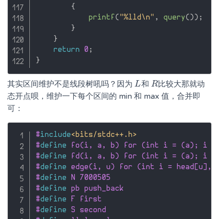
{
printf
(
"%lld\n"
,
query
(
)
)
;
}
}
return
0
;
}
其实区间维护不是线段树吼吗？因为
和
比较大那就动
L
L
R
R
态开点呗，维护一下每个区间的 min 和 max 值，合并即
可：
#
include
<bits/stdc++.h>
#
define
 fo(i, a, b) for (int i = (a); i <
#
define
 fd(i, a, b) for (int i = (a); i >
#
define
 edge(i, u) for (int i = head[u], 
#
define
 N 7000505
#
define
 pb push_back
#
define
 F first
#
define
 S second