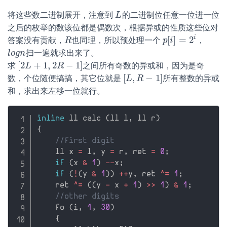
将这些数二进制展开，注意到
的二进制位任意一位进一位
L
L
之后的枚举的数该位都是偶数次，根据异或的性质这些位对
i
[
]
=
2
答案没有贡献，
也同理，所以预处理一个
，
R
R
p
p
[
i
i
]
=
2
i
扫一遍就求出来了。
l
l
o
o
g
g
n
n
[
2
+
1
,
2
−
1
]
求
之间所有奇数的异或和，因为是奇
[
2
L
L
+
1
,
2
R
−
R
1
]
[
,
−
1
]
数，个位随便搞搞，其它位就是
所有整数的异或
[
L
L
,
R
R
−
1
]
和，求出来左移一位就行。
inline
 ll calc 
(
ll l
,
 ll r
)
{
//first digit
    ll x 
=
 l
,
 y 
=
 r
,
 ret 
=
0
;
if
(
x 
&
1
)
--
x
;
if
(
!
(
y 
&
1
)
)
++
y
,
 ret 
^
=
1
;
    ret 
^
=
(
(
y 
-
 x 
+
1
)
>>
1
)
&
1
;
//other digits
    fo 
(
i
,
1
,
30
)
{