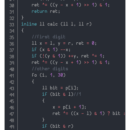
    ret 
^
=
(
(
y 
-
 x 
+
1
)
>>
1
)
&
1
;
return
 ret
;
}
inline
 ll calc 
(
ll l
,
 ll r
)
{
//first digit
    ll x 
=
 l
,
 y 
=
 r
,
 ret 
=
0
;
if
(
x 
&
1
)
--
x
;
if
(
!
(
y 
&
1
)
)
++
y
,
 ret 
^
=
1
;
    ret 
^
=
(
(
y 
-
 x 
+
1
)
>>
1
)
&
1
;
//other digits
    fo 
(
i
,
1
,
30
)
{
        ll bit 
=
 p
[
i
]
;
if
(
bit 
&
 l
)
//1
{
            x 
=
 p
[
i 
+
1
]
;
            ret 
^
=
(
(
x 
-
 l
)
&
1
)
?
 bit 
:
}
if
(
bit 
&
 r
)