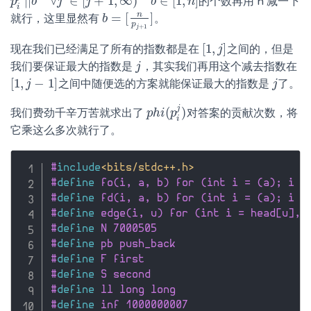
|
|
∀
∈
[
+
1
,
∞
)
∈
[
1
,
]
的个数再用 n 减一下
p
p
i
j
′
|
|
b
b
∀
j
′
∈
j
[
j
+
1
,
∞
j
)
b
∈
[
1
,
n
]
b
n
i
n
=
[
]
就行，这里显然有
。
b
b
=
[
n
p
j
+
1
]
p
+
1
j
[
1
,
]
现在我们已经满足了所有的指数都是在
之间的，但是
[
1
,
j
j
]
我们要保证最大的指数是
，其实我们再用这个减去指数在
j
j
[
1
,
−
1
]
之间中随便选的方案就能保证最大的指数是
了。
[
1
,
j
j
−
1
]
j
j
j
(
)
我们费劲千辛万苦就求出了
对答案的贡献次数，将
p
p
h
h
i
i
(
p
p
i
j
)
i
它乘这么多次就行了。
#
include
<bits/stdc++.h>
#
define
 fo(i, a, b) for (int i = (a); i <
#
define
 fd(i, a, b) for (int i = (a); i >
#
define
 edge(i, u) for (int i = head[u], 
#
define
 N 7000505
#
define
 pb push_back
#
define
 F first
#
define
 S second
#
define
 ll long long
#
define
 inf 1000000007