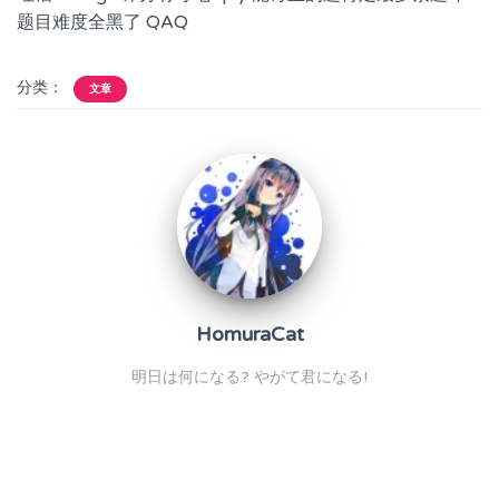
题目难度全黑了 QAQ
分类：
文章
HomuraCat
明日は何になる? やがて君になる!