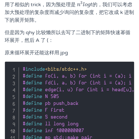
3
用了相似的 trick，因为预处理是
的，我们可以考虑
n
n
3
l
l
o
o
g
g
t
t
加大预处理的复杂度而减少询问的复杂度，把它改成 k 进制
下的展开矩阵。
但是因为 qhy 比较懒所以去写了二进制下的矩阵快速幂循
环展开，然后 A 了 (：
原来循环展开还能这样用.jpg
#
include
<bits/stdc++.h>
#
define
 fo(i, a, b) for (int i = (a); i <
#
define
 fd(i, a, b) for (int i = (a); i >
#
define
 edge(i, u) for (int i = head[u], 
#
define
 N 505
#
define
 pb push_back
#
define
 F first
#
define
 S second
#
define
 ll long long
#
define
 inf 1000000007
#
define
 mp std::make_pair