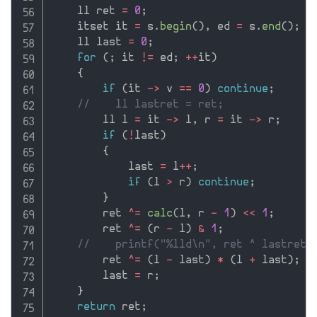
    ll ret 
=
0
;
    itset it 
=
 s
.
begin
(
)
,
 ed 
=
 s
.
end
(
)
;
    ll last 
=
0
;
for
(
;
 it 
!=
 ed
;
++
it
)
{
if
(
it 
-
>
 v 
==
0
)
continue
;
//    ll lastret = ret;
        ll l 
=
 it 
-
>
 l
,
 r 
=
 it 
-
>
 r
;
if
(
!
last
)
{
            last 
=
 l
++
;
if
(
l 
>
 r
)
continue
;
}
        ret 
^
=
calc
(
l
,
 r 
-
1
)
<<
1
;
        ret 
^
=
(
r 
-
 l
)
&
1
;
//    printf("%lld\n", ret ^ lastret)
        ret 
^
=
(
l 
-
 last
)
*
(
l 
+
 last
)
;
        last 
=
 r
;
}
return
 ret
;