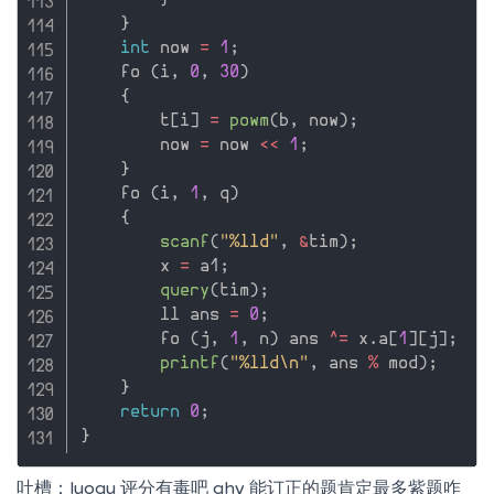
}
}
int
 now 
=
1
;
    fo 
(
i
,
0
,
30
)
{
        t
[
i
]
=
powm
(
b
,
 now
)
;
        now 
=
 now 
<<
1
;
}
    fo 
(
i
,
1
,
 q
)
{
scanf
(
"%lld"
,
&
tim
)
;
        x 
=
 a1
;
query
(
tim
)
;
        ll ans 
=
0
;
        fo 
(
j
,
1
,
 n
)
 ans 
^
=
 x
.
a
[
1
]
[
j
]
;
printf
(
"%lld\n"
,
 ans 
%
 mod
)
;
}
return
0
;
}
吐槽：luogu 评分有毒吧 qhy 能订正的题肯定最多紫题咋