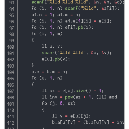
scanf
(
"%lld %lld %lld"
,
&
n
,
&
m
,
&
q
)
;
    fo 
(
i
,
1
,
 n
)
scanf
(
"%lld"
,
&
a
[
i
]
)
;
    a1
.
n 
=
1
;
 a1
.
m 
=
 n
;
    fo 
(
i
,
1
,
 n
)
 a1
.
a
[
1
]
[
i
]
=
 a
[
i
]
;
    fo 
(
i
,
1
,
 n
)
 e
[
i
]
.
pb
(
i
)
;
    fo 
(
i
,
1
,
 m
)
{
        ll u
,
 v
;
scanf
(
"%lld %lld"
,
&
u
,
&
v
)
;
        e
[
u
]
.
pb
(
v
)
;
}
    b
.
n 
=
 b
.
m 
=
 n
;
    fo 
(
u
,
1
,
 n
)
{
        ll sz 
=
 e
[
u
]
.
size
(
)
-
1
;
        ll inv 
=
pow
(
sz 
+
1
,
(
ll
)
 mod 
-
2
        fo 
(
j
,
0
,
 sz
)
{
            ll v 
=
 e
[
u
]
[
j
]
;
            b
.
a
[
u
]
[
v
]
=
(
b
.
a
[
u
]
[
v
]
+
 inv
)