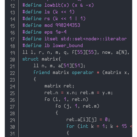
#
define
 lowbit(x) (x & -x)
#
define
 ls (k << 1)
#
define
 rs (k << 1 | 1)
#
define
 mod 998244353
#
define
 eps 1e-4
#
define
 itset std::set<node>::iterator
#
define
 lb lower_bound
ll l
,
 r
,
 n
,
 m
,
 q
,
 f
[
55
]
[
55
]
,
 now
,
 a
[
N
]
,
 t
struct
 matrix
{
    ll n
,
 m
,
 a
[
51
]
[
51
]
;
friend
 matrix 
operator
*
(
matrix x
,
 m
{
        matrix ret
;
        ret
.
n 
=
 x
.
n
;
 ret
.
m 
=
 y
.
m
;
        fo 
(
i
,
1
,
 ret
.
n
)
            fo 
(
j
,
1
,
 ret
.
m
)
{
                ret
.
a
[
i
]
[
j
]
=
0
;
for
(
int
 k 
=
1
;
 k 
+
15
<=
{