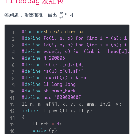
T1 redbag 发红包
w
签到题，随便推推，输出
即可
w
2
k
k
2
#
include
<bits/stdc++.h>
#
define
 fo(i, a, b) for (int i = (a); i <
#
define
 fd(i, a, b) for (int i = (a); i >
#
define
 edge(i, u) for (int i = head[u], 
#
define
 N 200005
#
define
 ls(u) t[u].s[0]
#
define
 rs(u) t[u].s[1]
#
define
 lowbit(x) x & -x
#
define
 ll long long
#
define
 pb push_back
#
define
 mod 1000000007
ll n
,
 m
,
 a
[
N
]
,
 x
,
 y
,
 k
,
 ans
,
 inv2
,
 w
;
inline
 ll pow 
(
ll x
,
 ll y
)
{
    ll ret 
=
1
;
while
(
y
)