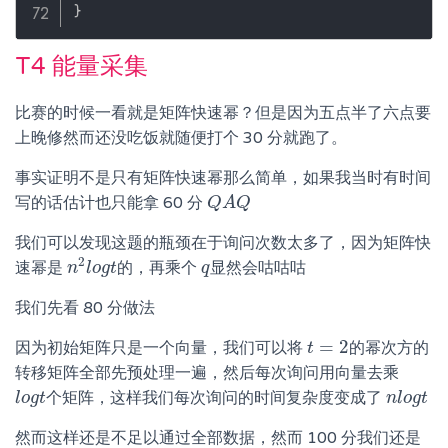
}
T4 能量采集
比赛的时候一看就是矩阵快速幂？但是因为五点半了六点要
上晚修然而还没吃饭就随便打个 30 分就跑了。
事实证明不是只有矩阵快速幂那么简单，如果我当时有时间
写的话估计也只能拿 60 分
Q
Q
A
A
Q
Q
我们可以发现这题的瓶颈在于询问次数太多了，因为矩阵快
2
速幂是
的，再乘个
显然会咕咕咕
n
n
2
l
l
o
o
g
g
t
t
q
q
我们先看 80 分做法
=
2
因为初始矩阵只是一个向量，我们可以将
的幂次方的
t
t
=
2
转移矩阵全部先预处理一遍，然后每次询问用向量去乘
个矩阵，这样我们每次询问的时间复杂度变成了
l
l
o
o
g
g
t
t
n
n
l
l
o
o
g
g
t
t
然而这样还是不足以通过全部数据，然而 100 分我们还是