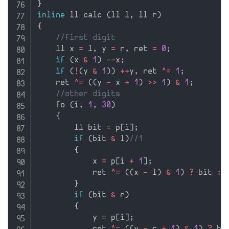
}
inline
 ll calc 
(
ll l
,
 ll r
)
{
//first digit
    ll x 
=
 l
,
 y 
=
 r
,
 ret 
=
0
;
if
(
x 
&
1
)
--
x
;
if
(
!
(
y 
&
1
)
)
++
y
,
 ret 
^
=
1
;
    ret 
^
=
(
(
y 
-
 x 
+
1
)
>>
1
)
&
1
;
//other digits
    fo 
(
i
,
1
,
30
)
{
        ll bit 
=
 p
[
i
]
;
if
(
bit 
&
 l
)
//1
{
            x 
=
 p
[
i 
+
1
]
;
            ret 
^
=
(
(
x 
-
 l
)
&
1
)
?
 bit 
:
}
if
(
bit 
&
 r
)
{
            y 
=
 p
[
i
]
;