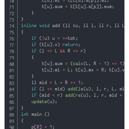
        t
[
u
]
.
mi 
=
 t
[
t
[
u
]
.
s
[
p
]
]
.
mi
;
        t
[
u
]
.
sum 
=
 t
[
t
[
u
]
.
s
[
p
]
]
.
sum
;
}
}
inline
void
 add 
(
ll 
&
u
,
 ll l
,
 ll r
,
 ll L
,
{
if
(
!
u
)
 u 
=
++
tot
;
if
(
t
[
u
]
.
v
)
return
;
if
(
l 
<=
 L 
&&
 R 
<=
 r
)
{
        t
[
u
]
.
sum 
=
(
calc
(
L
,
 R 
-
1
)
<<
1
)
        t
[
u
]
.
mi 
=
 L
;
 t
[
u
]
.
mx 
=
 R
;
 t
[
u
]
.
v 
}
    ll mid 
=
 L 
+
 R 
>>
1
;
if
(
l 
<=
 mid
)
add
(
ls
(
u
)
,
 l
,
 r
,
 L
,
 mid
if
(
mid 
<
 r
)
add
(
rs
(
u
)
,
 l
,
 r
,
 mid 
+
1
update
(
u
)
;
}
int
 main 
(
)
{
    p
[
0
]
=
1
;