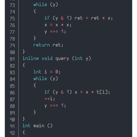
while
(
y
)
{
if
(
y 
&
1
)
 ret 
=
 ret 
*
 x
;
        x 
=
 x 
*
 x
;
        y 
>>=
1
;
}
return
 ret
;
}
inline
void
 query 
(
int
 y
)
{
int
 i 
=
0
;
while
(
y
)
{
if
(
y 
&
1
)
 x 
=
 x 
*
 t
[
i
]
;
++
i
;
        y 
>>=
1
;
}
}
int
 main 
(
)
{