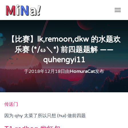
切
换
导
航
【比赛】lk,remoon,dkw 的水题欢
乐赛 (*/ω＼*) 前四题题解 ——
quhengyi11
于
2018年12月18日
由
HomuraCat
发布
传送门
因为 qhy 太菜了所以只想 (hui) 做前四题