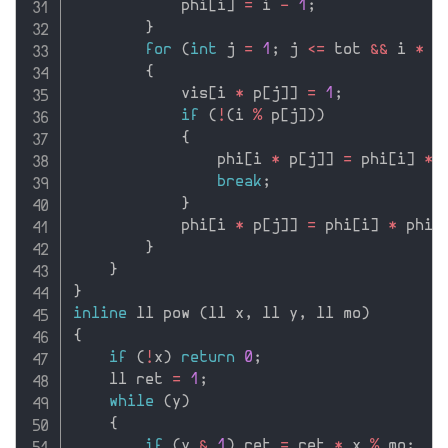
            phi
[
i
]
=
 i 
-
1
;
}
for
(
int
 j 
=
1
;
 j 
<=
 tot 
&&
 i 
*
 p
{
            vis
[
i 
*
 p
[
j
]
]
=
1
;
if
(
!
(
i 
%
 p
[
j
]
)
)
{
                phi
[
i 
*
 p
[
j
]
]
=
 phi
[
i
]
*
 
break
;
}
            phi
[
i 
*
 p
[
j
]
]
=
 phi
[
i
]
*
 phi
[
}
}
}
inline
 ll pow 
(
ll x
,
 ll y
,
 ll mo
)
{
if
(
!
x
)
return
0
;
    ll ret 
=
1
;
while
(
y
)
{
if
(
y 
&
1
)
 ret 
=
 ret 
*
 x 
%
 mo
;