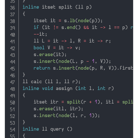
}
inline
 itset split 
(
ll p
)
{
    itset it 
=
 s
.
lb
(
node
(
p
)
)
;
if
(
it 
!=
 s
.
end
(
)
&&
 it 
-
>
 l 
==
 p
)
re
--
it
;
    ll L 
=
 it 
-
>
 l
,
 R 
=
 it 
-
>
 r
;
bool
 V 
=
 it 
-
>
 v
;
    s
.
erase
(
it
)
;
    s
.
insert
(
node
(
L
,
 p 
-
1
,
 V
)
)
;
return
 s
.
insert
(
node
(
p
,
 R
,
 V
)
)
.
first
;
}
ll calc 
(
ll l
,
 ll r
)
;
inline
void
 assign 
(
int
 l
,
int
 r
)
{
    itset itr 
=
split
(
r 
+
1
)
,
 itl 
=
split
    s
.
erase
(
itl
,
 itr
)
;
    s
.
insert
(
node
(
l
,
 r
,
1
)
)
;
}
inline
 ll query 
(
)
{