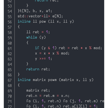
return
 ret
;
}
}
t
[
N
]
,
 b
,
 x
,
 a1
;
std
::
vector
<
ll
>
 e
[
N
]
;
inline
 ll pow 
(
ll x
,
 ll y
)
{
    ll ret 
=
1
;
while
(
y
)
{
if
(
y 
&
1
)
 ret 
=
 ret 
*
 x 
%
 mod
;
        x 
=
 x 
*
 x 
%
 mod
;
        y 
>>=
1
;
}
return
 ret
;
}
inline
 matrix powm 
(
matrix x
,
 ll y
)
{
    matrix ret
;
    ret
.
n 
=
 ret
.
m 
=
 x
.
n
;
    fo 
(
i
,
1
,
 ret
.
n
)
 fo 
(
j
,
1
,
 ret
.
m
)
 ret
    fo 
(
i
,
1
,
 ret
.
n
)
 ret
.
a
[
i
]
[
i
]
=
1
;