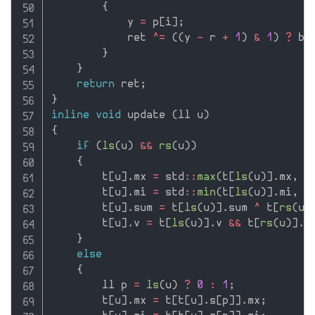
{
            y 
=
 p
[
i
]
;
            ret 
^
=
(
(
y 
-
 r 
+
1
)
&
1
)
?
 bi
}
}
return
 ret
;
}
inline
void
 update 
(
ll u
)
{
if
(
ls
(
u
)
&&
rs
(
u
)
)
{
        t
[
u
]
.
mx 
=
 std
::
max
(
t
[
ls
(
u
)
]
.
mx
,
 t
        t
[
u
]
.
mi 
=
 std
::
min
(
t
[
ls
(
u
)
]
.
mi
,
 t
        t
[
u
]
.
sum 
=
 t
[
ls
(
u
)
]
.
sum 
^
 t
[
rs
(
u
)
        t
[
u
]
.
v 
=
 t
[
ls
(
u
)
]
.
v 
&&
 t
[
rs
(
u
)
]
.
v
}
else
{
        ll p 
=
ls
(
u
)
?
0
:
1
;
        t
[
u
]
.
mx 
=
 t
[
t
[
u
]
.
s
[
p
]
]
.
mx
;