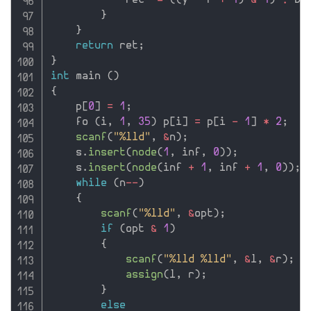
            ret 
^
=
(
(
y 
-
 r 
+
1
)
&
1
)
?
 bi
}
}
return
 ret
;
}
int
 main 
(
)
{
    p
[
0
]
=
1
;
    fo 
(
i
,
1
,
35
)
 p
[
i
]
=
 p
[
i 
-
1
]
*
2
;
scanf
(
"%lld"
,
&
n
)
;
    s
.
insert
(
node
(
1
,
 inf
,
0
)
)
;
    s
.
insert
(
node
(
inf 
+
1
,
 inf 
+
1
,
0
)
)
;
while
(
n
--
)
{
scanf
(
"%lld"
,
&
opt
)
;
if
(
opt 
&
1
)
{
scanf
(
"%lld %lld"
,
&
l
,
&
r
)
;
assign
(
l
,
 r
)
;
}
else