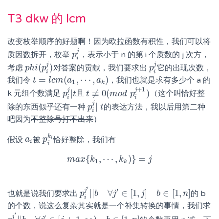
T3 dkw 的 lcm
改变枚举顺序的好题啊！因为欧拉函数有积性，我们可以将
j
质因数拆开，枚举
，表示小于 n 的第 i 个质数的 j 次方，
p
p
i
j
i
j
j
(
)
考虑
对答案的贡献，我们要求出
它的出现次数，
p
p
h
h
i
i
(
p
p
i
j
)
p
p
i
j
i
i
=
(
,
⋯
,
)
我们令
，我们也就是求有多少个 a 的
t
t
=
l
c
m
l
c
(
m
a
1
,
a
⋯
,
a
k
)
a
1
k
+
1
j
j
|
≢
0
(
)
k 元组个数满足
且
（这个叫恰好整
p
p
i
j
|
t
t
t
t
≢
0
(
m
m
o
d
o
p
d
i
j
+
p
1
)
i
i
j
|
|
除的东西似乎还有一种
的表达方法，我以后用第二种
p
p
i
j
|
|
t
t
i
吧因为
不整除号打不出来
）
k
假设
被
恰好整除，我们有
a
a
i
p
p
i
k
i
i
i
i
{
,
⋯
,
)
}
=
m
a
m
x
a
k
x
{
k
1
,
⋯
,
k
k
k
)
}
=
j
j
1
k
′
j
′
|
|
∀
∈
[
1
,
]
∈
[
1
,
]
也就是说我们要求出
的 b
p
p
i
j
′
|
|
b
b
∀
j
′
∈
j
[
1
,
j
]
b
∈
j
[
1
,
n
]
b
n
i
的个数，说这么复杂其实就是一个补集转换的事情，我们求
′
j
′