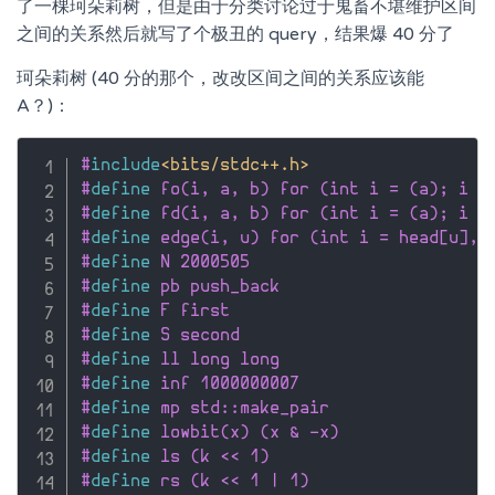
了一棵珂朵莉树，但是由于分类讨论过于鬼畜不堪维护区间
之间的关系然后就写了个极丑的 query，结果爆 40 分了
珂朵莉树 (40 分的那个，改改区间之间的关系应该能
A？)：
#
include
<bits/stdc++.h>
#
define
 fo(i, a, b) for (int i = (a); i <
#
define
 fd(i, a, b) for (int i = (a); i >
#
define
 edge(i, u) for (int i = head[u], 
#
define
 N 2000505
#
define
 pb push_back
#
define
 F first
#
define
 S second
#
define
 ll long long
#
define
 inf 1000000007
#
define
 mp std::make_pair
#
define
 lowbit(x) (x & -x)
#
define
 ls (k << 1)
#
define
 rs (k << 1 | 1)