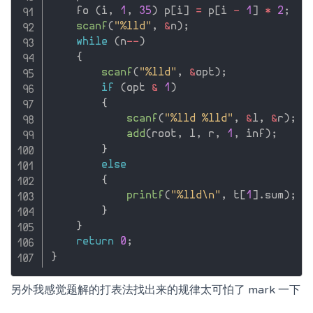
    fo 
(
i
,
1
,
35
)
 p
[
i
]
=
 p
[
i 
-
1
]
*
2
;
scanf
(
"%lld"
,
&
n
)
;
while
(
n
--
)
{
scanf
(
"%lld"
,
&
opt
)
;
if
(
opt 
&
1
)
{
scanf
(
"%lld %lld"
,
&
l
,
&
r
)
;
add
(
root
,
 l
,
 r
,
1
,
 inf
)
;
}
else
{
printf
(
"%lld\n"
,
 t
[
1
]
.
sum
)
;
}
}
return
0
;
}
另外我感觉题解的打表法找出来的规律太可怕了 mark 一下