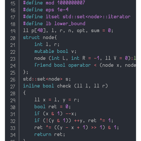
#
define
 mod 1000000007
#
define
 eps 1e-4
#
define
 itset std::set<node>::iterator
#
define
 lb lower_bound
ll p
[
40
]
,
 l
,
 r
,
 n
,
 opt
,
 sum 
=
0
;
struct
 node
{
int
 l
,
 r
;
mutable
bool
 v
;
    node 
(
int
 L
,
int
 R 
=
-
1
,
 ll V 
=
0
)
:
l
(
friend
bool
operator
<
(
node x
,
 node 
}
;
std
::
set
<
node
>
 s
;
inline
bool
 check 
(
ll l
,
 ll r
)
{
    ll x 
=
 l
,
 y 
=
 r
;
bool
 ret 
=
0
;
if
(
x 
&
1
)
--
x
;
if
(
!
(
y 
&
1
)
)
++
y
,
 ret 
^
=
1
;
    ret 
^
=
(
(
y 
-
 x 
+
1
)
>>
1
)
&
1
;
return
 ret
;