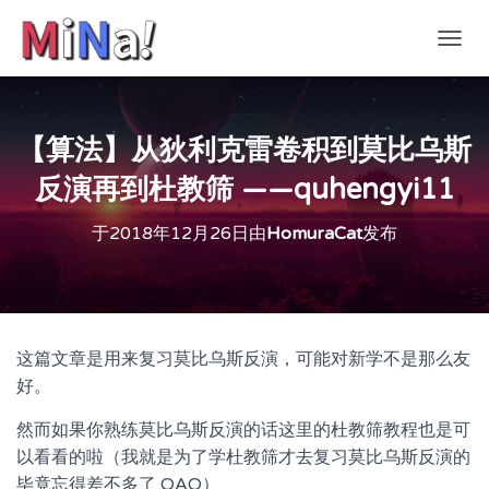
切
换
导
航
【算法】从狄利克雷卷积到莫比乌斯
反演再到杜教筛 ——quhengyi11
于
2018年12月26日
由
HomuraCat
发布
这篇文章是用来复习莫比乌斯反演，可能对新学不是那么友
好。
然而如果你熟练莫比乌斯反演的话这里的杜教筛教程也是可
以看看的啦（我就是为了学杜教筛才去复习莫比乌斯反演的
毕竟忘得差不多了 QAQ）