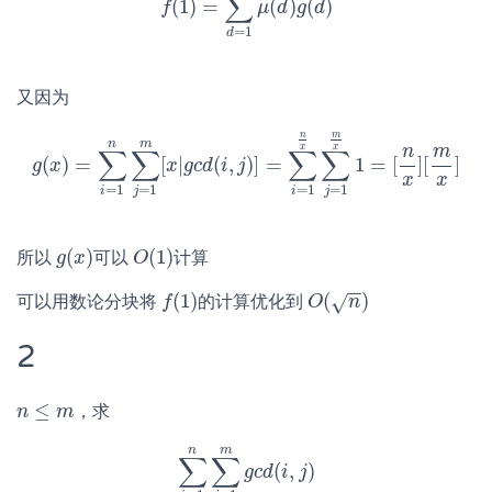
∑
(
1
)
=
(
)
(
)
f
f
(
1
)
=
∑
d
=
1
n
μ
μ
(
d
d
)
g
g
(
d
d
)
=
1
d
又因为
n
m
n
m
x
x
n
m
∑
∑
∑
∑
(
)
=
[
|
(
,
)
]
=
1
=
[
]
[
]
g
g
(
x
x
)
=
∑
i
=
1
n
∑
j
=
1
m
x
[
g
x
c
|
g
d
c
i
d
(
j
i
,
j
)
]
=
∑
i
=
1
n
x
∑
j
=
1
m
x
1
=
[
n
x
]
[
m
x
x
x
=
1
=
1
=
1
=
1
i
j
i
j
(
)
(
1
)
所以
可以
计算
g
g
(
x
x
)
O
O
(
1
)
−
−
(
1
)
(
)
√
可以用数论分块将
的计算优化到
f
f
(
1
)
O
O
(
n
)
n
2
≤
，求
n
n
≤
m
m
n
m
∑
∑
(
,
)
∑
i
=
1
n
∑
j
=
g
c
1
d
m
g
i
c
j
d
(
i
,
j
)