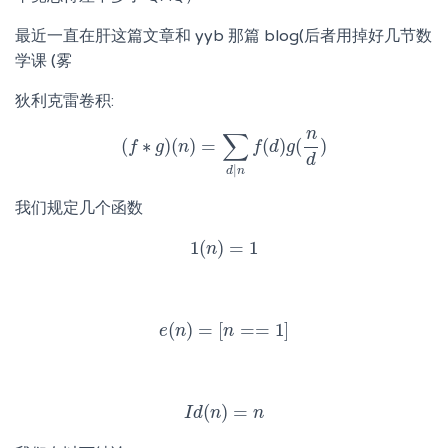
最近一直在肝这篇文章和 yyb 那篇 blog(后者用掉好几节数
学课 (雾
狄利克雷卷积:
n
∑
(
∗
)
(
)
=
(
)
(
)
f
(
f
∗
g
g
)
(
n
n
)
=
∑
d
|
n
f
(
f
d
)
d
g
(
n
g
d
)
d
|
d
n
我们规定几个函数
1
(
)
=
1
1
n
(
n
)
=
1
(
)
=
[
=
=
1
]
e
n
e
(
n
)
=
[
n
n
==
1
]
(
)
=
I
d
I
d
n
(
n
)
=
n
n