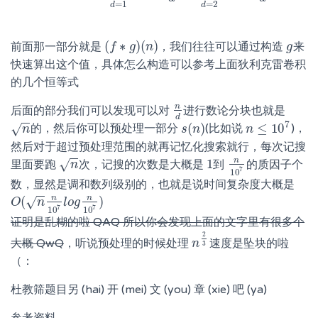
=
1
=
2
d
d
(
∗
)
(
)
前面那一部分就是
，我们往往可以通过构造
来
(
f
f
∗
g
)
g
(
n
)
n
g
g
快速算出这个值，具体怎么构造可以参考上面狄利克雷卷积
的几个恒等式
n
后面的部分我们可以发现可以对
进行数论分块也就是
n
d
d
−
−
7
(
)
≤
10
√
的，然后你可以预处理一部分
(比如说
)，
n
n
s
s
(
n
n
)
n
n
≤
10
7
然后对于超过预处理范围的就再记忆化搜索就行，每次记搜
−
−
n
1
√
里面要跑
次，记搜的次数是大概是
到
的质因子个
n
n
1
n
10
7
7
10
数，显然是调和数列级别的，也就是说时间复杂度大概是
−
−
n
n
(
)
√
O
O
(
n
n
n
10
7
l
o
l
o
g
g
n
10
7
)
7
7
10
10
证明是乱糊的啦 QAQ 所以你会发现上面的文字里有很多个
2
大概 QwQ
，听说预处理的时候处理
速度是坠块的啦
n
n
2
3
3
（：
杜教筛题目另 (hai) 开 (mei) 文 (you) 章 (xie) 吧 (ya)
参考资料