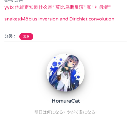
yyb: 他肯定知道什么是” 莫比乌斯反演” 和” 杜教筛”
snakes:Möbius inversion and Dirichlet convolution
分类：
文章
HomuraCat
明日は何になる? やがて君になる!