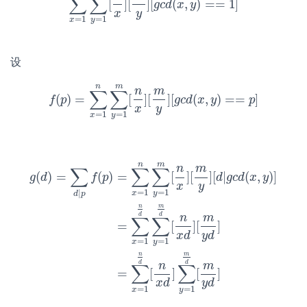
∑
∑
[
]
[
]
[
(
,
)
=
=
1
]
∑
x
=
1
n
∑
y
=
1
m
[
n
x
g
]
c
[
d
m
y
x
]
[
y
g
c
d
(
x
,
y
)
==
1
]
x
y
=
1
=
1
x
y
设
n
m
n
m
∑
∑
(
)
=
[
]
[
]
[
(
,
)
=
=
]
f
f
(
p
p
)
=
∑
x
=
1
n
∑
y
=
1
m
[
n
x
]
[
m
g
c
y
d
]
[
g
x
c
d
y
(
x
,
y
)
==
p
p
]
x
y
=
1
=
1
x
y
n
m
n
m
∑
∑
∑
(
)
=
(
)
=
[
]
[
]
[
|
(
,
)
]
g
d
f
p
d
g
c
d
x
y
x
y
=
1
=
1
|
x
y
d
p
n
m
d
d
n
m
∑
∑
=
[
]
[
]
g
(
d
)
=
∑
d
|
p
f
(
p
)
=
∑
x
=
1
n
∑
y
=
1
m
[
n
x
]
[
m
y
]
[
d
|
g
c
d
(
x
,
y
)
]
=
∑
x
x
d
y
d
=
1
=
1
x
y
n
m
d
d
n
m
∑
∑
=
[
]
[
]
x
d
y
d
=
1
=
1
x
y