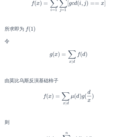
∑
∑
(
)
=
[
(
,
)
=
=
]
f
f
(
x
x
)
=
∑
i
=
1
n
∑
j
=
1
g
m
c
d
[
g
i
c
d
j
(
i
,
j
)
==
x
]
x
=
1
=
1
i
j
(
1
)
所求即为
f
f
(
1
)
令
∑
(
)
=
(
)
g
g
x
(
x
)
=
∑
x
|
d
f
f
(
d
d
)
|
x
d
由莫比乌斯反演基础柿子
d
∑
(
)
=
(
)
(
)
f
f
x
(
x
)
=
∑
x
|
d
μ
μ
(
d
d
)
g
(
g
d
x
)
x
|
x
d
则
n