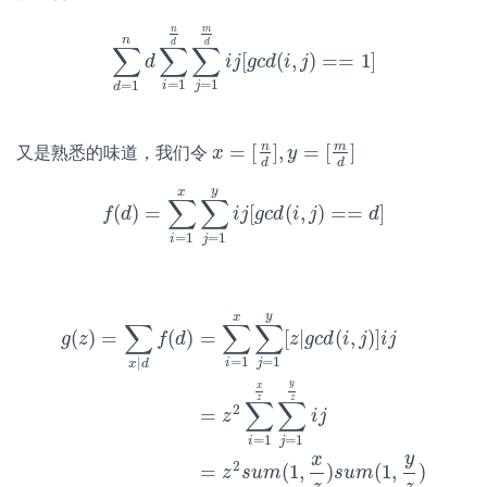
n
m
n
d
d
∑
∑
∑
[
(
,
)
=
=
1
]
∑
d
=
d
1
n
d
∑
i
=
1
n
i
d
j
∑
g
j
=
c
d
1
m
i
d
j
i
j
[
g
c
d
(
i
,
j
)
==
1
]
=
1
=
1
=
1
i
j
d
n
m
=
[
]
,
=
[
]
又是熟悉的味道，我们令
x
x
=
[
n
d
]
,
y
=
y
[
m
d
]
d
d
y
x
∑
∑
(
)
=
[
(
,
)
=
=
]
f
f
d
(
d
)
=
∑
i
=
1
x
∑
j
=
i
1
j
y
g
i
j
c
[
g
d
c
d
i
(
i
j
,
j
)
==
d
]
d
=
1
=
1
i
j
y
x
∑
∑
∑
(
)
=
(
)
=
[
|
(
,
)
]
g
z
f
d
z
g
c
d
i
j
i
j
=
1
=
1
|
i
j
x
d
y
x
g
(
z
)
=
∑
x
|
d
f
(
d
)
=
∑
i
=
1
x
∑
j
=
1
y
[
z
|
g
c
d
(
i
,
j
)
]
i
j
=
z
2
∑
i
=
1
x
z
∑
j
=
z
z
∑
∑
2
=
z
i
j
=
1
=
1
i
j
y
x
2
=
(
1
,
)
(
1
,
)
z
s
u
m
s
u
m