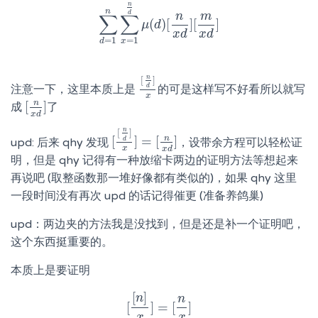
n
n
d
n
m
∑
∑
(
)
[
]
[
]
∑
d
=
1
n
∑
μ
x
=
d
1
n
d
μ
(
d
)
[
n
x
d
]
[
m
x
d
]
x
d
x
d
=
1
=
1
x
d
n
[
]
注意一下，这里本质上是
的可是这样写不好看所以就写
d
[
n
d
]
x
x
n
[
]
成
了
[
n
x
d
]
x
d
n
[
]
n
[
]
=
[
]
upd: 后来 qhy 发现
，设带余方程可以轻松证
d
[
[
n
d
]
x
]
=
[
n
x
d
]
x
x
d
明，但是 qhy 记得有一种放缩卡两边的证明方法等想起来
再说吧 (取整函数那一堆好像都有类似的)，如果 qhy 这里
一段时间没有再次 upd 的话记得催更 (准备养鸽巢)
upd：两边夹的方法我是没找到，但是还是补一个证明吧，
这个东西挺重要的。
本质上是要证明
[
]
n
n
[
]
=
[
]
[
[
n
]
x
]
=
[
n
x
]
x
x