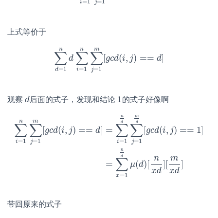
=
1
=
1
i
j
上式等价于
n
n
m
∑
∑
∑
[
(
,
)
=
=
]
∑
d
=
d
1
n
d
∑
i
=
1
n
g
∑
c
j
=
d
1
i
m
j
[
g
c
d
(
i
,
j
)
d
==
d
]
=
1
=
1
=
1
i
j
d
1
观察
后面的式子，发现和结论
的式子好像啊
d
d
1
n
m
n
m
d
d
∑
∑
∑
∑
[
(
,
)
=
=
]
=
[
(
,
)
=
=
1
]
g
c
d
i
j
d
g
c
d
i
j
=
1
=
1
=
1
=
1
i
j
i
j
∑
i
=
1
n
∑
j
=
1
m
[
g
c
d
(
i
,
j
)
==
d
]
=
∑
i
=
1
n
d
∑
j
=
1
m
d
[
g
c
d
(
i
,
j
)
==
1
]
=
n
d
n
m
∑
=
(
)
[
]
[
]
μ
d
x
d
x
d
=
1
x
带回原来的式子