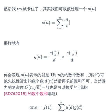
(
)
然后我 tm 就卡住了，其实我们可以预处理一个
s
s
(
n
n
)
n
n
∑
(
)
=
[
]
s
s
(
n
n
)
=
∑
i
=
1
n
[
n
i
]
i
=
1
i
那样就有
n
m
(
)
(
)
s
s
d
d
(
)
=
×
g
g
d
(
d
)
=
s
(
n
d
)
d
×
s
(
m
d
)
d
d
d
(
)
1
你会发现
表示的就是
到
的约数个数和，所以你可
s
s
(
n
n
)
1
n
n
(
)
以先线性筛出约数个数
然后再求前缀和即可，当然暴
d
d
(
n
n
)
−
−
(
)
√
力的复杂度
一般也是可以接受的 (我指
O
O
(
n
n
n
)
n
[SDOI2015] 约数个数和
那题)
n
∑
=
(
1
)
=
(
)
(
)
a
n
a
s
n
s
=
f
f
(
1
)
=
∑
d
=
1
n
μ
μ
(
d
d
)
g
g
(
d
)
d