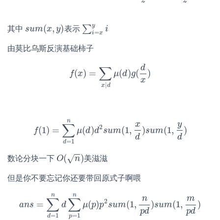
z
z
y
(
,
)
∑
其中
表示
s
s
u
u
m
m
(
x
x
,
y
)
y
∑
i
=
x
y
i
i
=
i
x
由莫比乌斯反演基础柿子
d
∑
(
)
=
(
)
(
)
f
f
x
(
x
)
=
∑
x
|
d
μ
μ
(
d
d
)
g
(
g
d
x
)
x
|
x
d
n
y
x
∑
2
(
1
)
=
(
)
(
1
,
)
(
1
,
)
f
f
(
1
)
=
∑
d
=
1
μ
n
μ
d
(
d
d
)
d
2
s
u
s
u
m
m
(
1
,
x
d
)
s
s
u
u
m
m
(
1
,
y
d
)
d
d
=
1
d
−
−
(
)
√
数论分块一下
美滋滋
O
O
(
n
)
n
但是你不要忘记你还要带回原式子啊喂
n
n
n
m
∑
∑
2
=
(
)
(
1
,
)
(
1
,
)
a
a
n
n
s
s
=
∑
d
=
1
n
d
d
∑
p
=
μ
1
n
p
μ
(
p
p
)
s
p
u
2
m
s
u
m
(
1
,
n
p
d
s
u
)
s
m
u
m
(
1
,
m
p
d
)
p
d
p
d
=
1
=
1
p
d