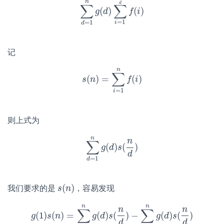
n
d
∑
∑
(
)
(
)
∑
d
=
g
1
n
d
g
(
d
)
∑
i
=
f
1
i
n
d
f
(
i
)
=
1
=
1
i
d
记
n
∑
(
)
=
(
)
s
s
n
(
n
)
=
∑
i
=
1
n
f
f
(
i
i
)
=
1
i
则上式为
n
n
∑
(
)
(
)
∑
d
=
g
1
n
d
g
(
s
d
)
s
(
n
d
)
d
=
1
d
(
)
我们要求的是
，容易发现
s
s
(
n
n
)
n
n
n
n
∑
∑
(
1
)
(
)
=
(
)
(
)
−
(
)
(
)
g
g
(
1
)
s
s
(
n
n
)
=
∑
d
=
1
n
g
g
(
d
d
)
s
s
(
n
d
)
−
∑
d
=
2
n
g
g
(
d
d
)
s
s
(
n
d
)
d
d