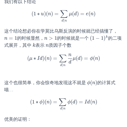
我们有以下结论
∑
(
1
∗
)
(
)
=
(
)
=
(
)
(
1
u
∗
u
n
)
(
n
)
=
∑
d
|
n
μ
μ
(
d
d
)
=
e
(
n
e
)
n
|
d
n
这个结论想必你在学莫比乌斯反演的时候就已经搞懂了，
=
1
>
1
(
1
−
1
)
k
的时候显然，
的时候就是一个
的二项
n
n
=
1
n
n
>
1
(
1
−
1
)
k
式展开，其中
表示
质因子个数
k
k
n
n
n
∑
(
∗
)
(
)
=
(
)
=
(
)
μ
(
μ
I
∗
d
I
d
n
)
(
n
)
=
∑
d
|
n
n
d
μ
μ
(
d
d
)
=
ϕ
(
n
ϕ
)
n
d
|
d
n
(
)
这个也很简单，你会惊奇地发现这不就是
的计算式
ϕ
ϕ
(
n
n
)
喵…
∑
(
1
∗
)
(
)
=
(
)
=
(
)
(
1
ϕ
∗
ϕ
n
)
(
n
)
=
∑
d
|
n
ϕ
ϕ
(
d
d
)
=
I
d
(
I
n
d
)
n
|
d
n
优美的证明：