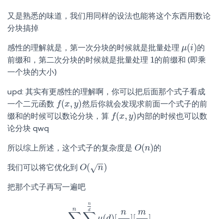
又是熟悉的味道，我们用同样的设法也能将这个东西用数论
分块搞掉
(
)
感性的理解就是，第一次分块的时候就是批量处理
的
μ
μ
(
i
)
i
1
前缀和，第二次分块的时候就是批量处理
的前缀和 (即乘
1
一个块的大小)
upd: 其实有更感性的理解啊，你可以把后面那个式子看成
(
,
)
一个二元函数
然后你就会发现求前面一个式子的前
f
f
(
x
x
,
y
)
y
(
,
)
缀和的时候可以数论分块，算
内部的时候也可以数
f
f
(
x
x
,
y
)
y
论分块 qwq
(
)
所以综上所述，这个式子的复杂度是
的
O
O
(
n
n
)
−
−
(
)
√
我们可以将它优化到
O
O
(
n
)
n
把那个式子再写一遍吧
n
n
d
n
m
∑
∑
(
)
[
]
[
]
μ
d