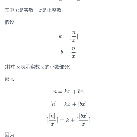
其中
是实数，
是正整数。
n
n
x
x
假设
n
=
[
]
k
k
=
[
n
x
]
x
n
=
b
b
=
n
x
x
(其中
表示实数
的小数部分)
x
x
x
x
那么
=
+
n
n
=
k
k
x
x
+
b
x
b
x
[
]
=
+
[
]
n
[
n
]
=
k
k
x
x
+
[
b
x
b
]
x
[
]
[
]
n
b
x
[
]
=
+
[
]
[
[
n
]
x
]
=
k
k
+
[
[
b
x
]
x
]
x
x
因为