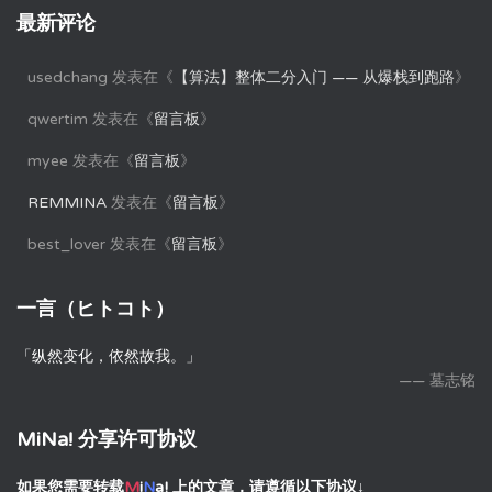
最新评论
usedchang
发表在《
【算法】整体二分入门 —— 从爆栈到跑路
》
qwertim
发表在《
留言板
》
myee
发表在《
留言板
》
REMMINA
发表在《
留言板
》
best_lover
发表在《
留言板
》
一言（ヒトコト）
「纵然变化，依然故我。」
—— 墓志铭
MiNa! 分享许可协议
如果您需要转载
M
i
N
a!
上的文章，请遵循以下协议↓