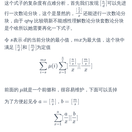
n
[
]
这个式子的复杂度有点难分析，首先我们发现
可以先进
[
n
d
]
d
n
[
]
行一次数论分块，这个是显然的，
还能进行一次数论分
d
[
n
d
]
x
x
块，由于 qhy 比较萌新不能感性理解数论分块套数论分块
是个啥所以她需要再化一下式子。
令
表示
的当前分块的最小值，
为最大值，这个块中
s
s
d
d
m
m
x
x
n
m
[
]
[
]
满足
和
为定值
[
n
d
]
[
m
d
]
d
d
n
n
m
[
]
[
]
m
x
s
∑
∑
s
s
(
)
[
]
[
]
∑
i
=
s
μ
m
x
i
μ
(
i
)
∑
x
=
1
n
s
[
[
n
s
]
x
]
[
[
m
s
]
x
]
x
x
=
=
1
i
s
x
前面的
就是一个前缀和，很容易维护，下面可以丢掉
μ
μ
n
m
=
[
]
=
[
]
为了方便起见令
，
a
a
=
[
n
s
]
b
b
=
[
m
s
]
s
s
a
a
b
∑
[
]
[
]
∑
x
=
1
a
[
a
x
]
[
b
x
]
x
x
=
1
x