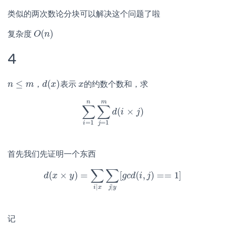
类似的两次数论分块可以解决这个问题了啦
(
)
复杂度
O
O
(
n
n
)
4
≤
(
)
，
表示
的约数个数和，求
n
n
≤
m
m
d
d
(
x
x
)
x
x
n
m
∑
∑
(
×
)
∑
i
=
1
n
∑
j
=
d
1
i
m
d
(
j
i
×
j
)
=
1
=
1
i
j
首先我们先证明一个东西
∑
∑
(
×
)
=
[
(
,
)
=
=
1
]
d
x
d
(
x
y
×
y
)
=
∑
i
|
x
∑
j
|
y
[
g
g
c
c
d
d
(
i
i
,
j
)
==
j
1
]
|
|
i
x
j
y
记