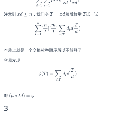
∑
d
=
1
n
∑
x
=
1
n
d
μ
(
d
)
[
n
x
d
]
[
m
x
d
]
x
d
x
d
=
1
=
1
x
d
≤
=
注意到
，我们令
然后枚举
试一试
x
x
d
d
≤
n
n
T
T
=
x
d
x
d
T
T
n
n
m
T
∑
∑
[
]
[
]
(
)
∑
T
=
1
n
[
n
T
]
[
m
T
]
∑
d
d
μ
|
T
d
μ
(
T
d
)
T
T
d
=
1
|
T
d
T
本质上就是一个交换枚举顺序所以不解释了
容易发现
T
∑
(
)
=
(
)
ϕ
ϕ
T
(
T
)
=
∑
d
|
T
d
d
μ
μ
(
T
d
)
d
|
d
T
(
∗
)
=
即
(
μ
μ
∗
I
d
I
)
d
=
ϕ
ϕ
3