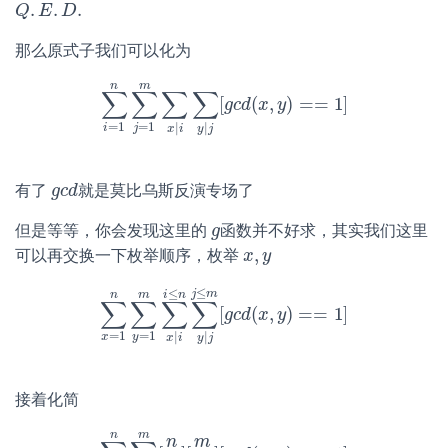
.
.
.
Q
Q
.
E
E
.
D
.
D
那么原式子我们可以化为
n
m
∑
∑
∑
∑
[
(
,
)
=
=
1
]
∑
i
=
1
n
∑
j
=
1
m
∑
x
|
i
∑
g
c
y
d
|
j
[
x
g
c
d
y
(
x
,
y
)
==
1
]
=
1
=
1
|
|
i
j
x
i
y
j
有了
就是莫比乌斯反演专场了
g
g
c
c
d
d
但是等等，你会发现这里的
函数并不好求，其实我们这里
g
g
,
可以再交换一下枚举顺序，枚举
x
x
,
y
y
≤
≤
j
m
i
n
n
m
∑
∑
∑
∑
[
(
,
)
=
=
1
]
∑
x
=
1
n
∑
y
=
1
m
∑
x
g
|
i
c
i
≤
d
n
∑
x
y
|
y
j
j
≤
m
[
g
c
d
(
x
,
y
)
==
1
]
=
1
=
1
|
|
x
y
x
i
y
j
接着化简
n
m
n
m