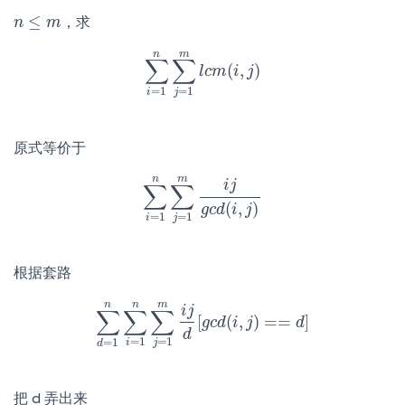
≤
，求
n
n
≤
m
m
n
m
∑
∑
(
,
)
∑
i
=
1
n
∑
j
=
l
c
1
m
m
l
c
i
m
j
(
i
,
j
)
=
1
=
1
i
j
原式等价于
n
m
i
j
∑
∑
∑
i
=
1
n
∑
j
=
1
m
i
j
g
c
d
(
i
,
j
)
(
,
)
g
c
d
i
j
=
1
=
1
i
j
根据套路
n
n
m
i
j
∑
∑
∑
[
(
,
)
=
=
]
∑
d
=
1
n
∑
i
=
1
n
∑
j
=
g
1
c
m
d
i
j
i
d
[
j
g
c
d
(
i
,
j
)
==
d
d
]
d
=
1
=
1
=
1
i
j
d
把 d 弄出来