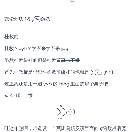
=
1
d
−
−
(
)
√
数论分块
解决
O
O
(
n
)
n
杜教筛
杜教？dyh？学不来学不来.jpg
虽然杜教是神仙但是杜教筛
真心不难
n
(
)
∑
首先杜教筛是求积性函数前缀和的也就是
∑
i
=
1
n
f
f
(
i
)
i
=
1
i
这里我还是用一遍 yyb 的 blog 里面的那个栗子吧
9
≤
10
，求
n
n
≤
10
9
n
∑
(
)
∑
i
=
1
μ
n
μ
i
(
i
)
=
1
i
哇这咋整啊，难道设一个莫比乌斯反演里面的
函数然后魔
g
g