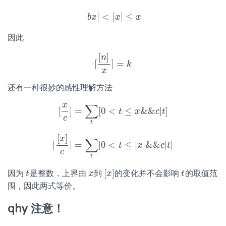
[
]
<
[
]
≤
b
x
[
b
x
]
<
[
x
x
]
≤
x
x
因此
[
]
n
[
]
=
[
[
n
]
x
]
=
k
k
x
还有一种很妙的感性理解方法
x
∑
[
]
=
[
0
<
≤
&
&
|
]
[
x
c
]
=
∑
t
[
0
<
t
≤
t
x
&
&
x
c
|
t
]
c
t
c
t
[
]
x
∑
[
]
=
[
0
<
≤
[
]
&
&
|
]
[
[
x
]
c
]
=
∑
t
[
0
<
t
≤
t
[
x
]
&
x
&
c
|
t
]
c
t
c
t
[
]
因为
是整数，上界由
到
的变化并不会影响
的取值范
t
t
x
x
[
x
x
]
t
t
围，因此两式等价。
qhy 注意！