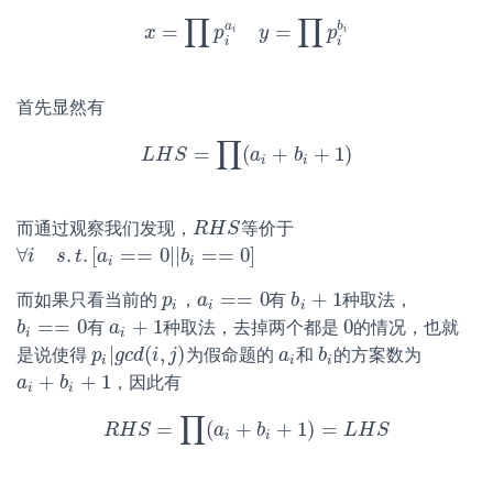
∏
∏
a
b
=
=
x
x
=
∏
p
p
i
a
i
y
=
y
∏
p
i
b
i
p
i
i
i
i
首先显然有
∏
=
(
+
+
1
)
L
H
S
L
H
S
=
∏
(
a
a
i
+
b
i
+
b
1
)
i
i
而通过观察我们发现，
等价于
R
R
H
H
S
S
∀
.
.
[
=
=
0
|
|
=
=
0
]
∀
i
i
s
.
t
.
[
s
a
i
==
t
0
a
|
|
b
i
==
0
]
b
i
i
=
=
0
+
1
而如果只看当前的
，
有
种取法，
p
p
i
a
a
i
==
0
b
b
i
+
1
i
i
i
=
=
0
+
1
0
有
种取法，去掉两个都是
的情况，也就
b
b
i
==
0
a
a
i
+
1
0
i
i
|
(
,
)
是说使得
为假命题的
和
的方案数为
p
p
i
|
g
g
c
c
d
d
(
i
i
,
j
)
j
a
a
i
b
b
i
i
i
i
+
+
1
，因此有
a
a
i
+
b
i
+
b
1
i
i
∏
=
(
+
+
1
)
=
R
H
S
R
H
S
=
∏
a
(
a
i
+
b
b
i
+
1
)
=
L
H
S
L
H
S
i
i