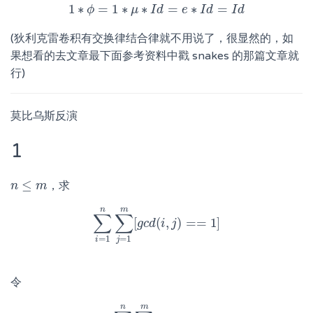
1
∗
=
1
∗
∗
=
∗
=
ϕ
1
∗
ϕ
=
1
μ
∗
μ
∗
I
I
d
d
=
e
∗
e
I
d
=
I
d
I
d
I
d
(狄利克雷卷积有交换律结合律就不用说了，很显然的，如
果想看的去文章最下面参考资料中戳 snakes 的那篇文章就
行)
莫比乌斯反演
1
≤
，求
n
n
≤
m
m
n
m
∑
∑
[
(
,
)
=
=
1
]
∑
i
=
1
n
∑
j
=
g
1
c
d
m
[
i
g
c
j
d
(
i
,
j
)
==
1
]
=
1
=
1
i
j
令
n
m