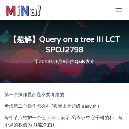
切
换
导
航
【题解】Query on a tree III LCT
SPOJ2798
于
2019年1月8日
由
Qiuly
发布
第一个操作显然是不要考虑的……
考虑第二个操作怎么办 (实际上是超级 easy 的)
每个节点维护一个值
，表示
中它子树的和，每
S
S
p
p
l
l
a
a
y
y
sum
个点的权值为
1(黑)0(白)
。