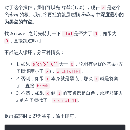
(
1
,
)
对于这个操作，我们可以先
，现在
是这个
s
s
p
p
l
l
i
i
t
t
(
1
,
x
)
x
x
的根。我们将要找的就是这颗
中
深度最小的
S
S
p
p
l
l
a
a
y
y
S
S
p
p
l
l
a
a
y
y
为黑点的节点
。
找 Answer 之前先特判一下
是否大于
，如果为
s[x]
0
，直接跳过即可。
0
不然进入循环，分三种情况：
1. 如果
大于
，说明有更优的答案 (左
s[ch[x][0]]
0
子树深度小于
)，
。
x
x=ch[x][0]
2. 否则，如果
本身就是黑点，那么
就是答案
x
x
了，直接
。
break
3. 不然，如果
到
的节点都是白色，那就只能去
x
1
x 的右子树找了，
。
x=ch[x][1]
退出循环时 x 即为答案，输出即可。