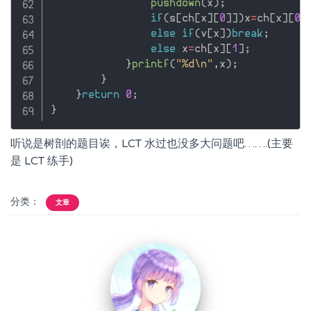
pushdown
(
x
)
;
if
(
s
[
ch
[
x
]
[
0
]
]
)
x
=
ch
[
x
]
[
0
]
else
if
(
v
[
x
]
)
break
;
else
 x
=
ch
[
x
]
[
1
]
;
}
printf
(
"%d\n"
,
x
)
;
}
}
return
0
;
}
听说是树剖的题目诶，LCT 水过也没多大问题吧…….(主要
是 LCT 练手)
分类：
文章