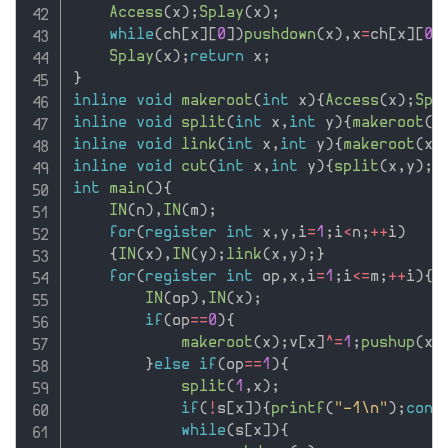
Access
(
x
)
;
Splay
(
x
)
;
while
(
ch
[
x
]
[
0
]
)
pushdown
(
x
)
,
x
=
ch
[
x
]
[
0
]
Splay
(
x
)
;
return
 x
;
}
inline
void
makeroot
(
int
 x
)
{
Access
(
x
)
;
Spl
inline
void
split
(
int
 x
,
int
 y
)
{
makeroot
(
x
inline
void
link
(
int
 x
,
int
 y
)
{
makeroot
(
x
)
inline
void
cut
(
int
 x
,
int
 y
)
{
split
(
x
,
y
)
;
i
int
main
(
)
{
IN
(
n
)
,
IN
(
m
)
;
for
(
register
int
 x
,
y
,
i
=
1
;
i
<
n
;
++
i
)
{
IN
(
x
)
,
IN
(
y
)
;
link
(
x
,
y
)
;
}
for
(
register
int
 op
,
x
,
i
=
1
;
i
<=
m
;
++
i
)
{
IN
(
op
)
,
IN
(
x
)
;
if
(
op
==
0
)
{
makeroot
(
x
)
;
v
[
x
]
^
=
1
;
pushup
(
x
)
}
else
if
(
op
==
1
)
{
split
(
1
,
x
)
;
if
(
!
s
[
x
]
)
{
printf
(
"-1\n"
)
;
cont
while
(
s
[
x
]
)
{