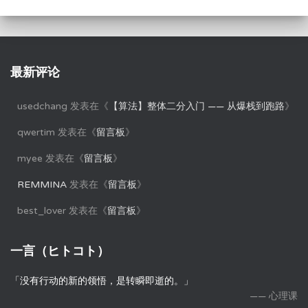
最新评论
usedchang
发表在《
【算法】整体二分入门 —— 从爆栈到跑路
》
qwertim
发表在《
留言板
》
myee
发表在《
留言板
》
REMMINA
发表在《
留言板
》
best_lover
发表在《
留言板
》
一言（ヒトコト）
「没有行动的新的领悟，是转瞬即逝的。」
—— 心理课