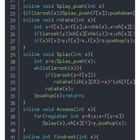
inline
void
Splay_push
(
int
 x
)
{
if
(
isroot
(
x
)
)
Splay_push
(
f
[
x
]
)
;
pushdown
(
x
inline
void
rotate
(
int
 x
)
{
int
 y
=
f
[
x
]
,
z
=
f
[
y
]
,
k
=
chk
(
x
)
,
v
=
ch
[
x
]
[
!
k
if
(
isroot
(
y
)
)
ch
[
z
]
[
chk
(
y
)
]
=
x
;
ch
[
x
]
[
!
k
if
(
v
)
f
[
v
]
=
y
;
f
[
y
]
=
x
,
f
[
x
]
=
z
;
pushup
(
y
)
;
}
inline
void
Splay
(
int
 x
)
{
int
 y
=
x
;
Splay_push
(
x
)
;
while
(
isroot
(
x
)
)
{
if
(
isroot
(
y
=
f
[
x
]
)
)
rotate
(
(
ch
[
y
]
[
0
]
==
x
)
^
(
ch
[
f
[
y
]
]
rotate
(
x
)
;
}
pushup
(
x
)
;
return
;
}
inline
void
Access
(
int
 x
)
{
for
(
register
int
 y
=
0
;
x
;
x
=
f
[
y
=
x
]
)
Splay
(
x
)
,
ch
[
x
]
[
1
]
=
y
,
pushup
(
x
)
;
}
inline
int
findroot
(
int
 x
)
{