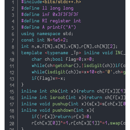
#
include
<bits/stdc++.h>
#
define
 ll long long
#
define
 inf 0x3f3f3f3f
#
define
 RI register int
#
define
 A printf("A") 
using
namespace
 std
;
const
int
 N
=
1e5
+
2
;
int
 n
,
m
,
f
[
N
]
,
s
[
N
]
,
v
[
N
]
,
r
[
N
]
,
ch
[
N
]
[
2
]
;
template
<
typename
 _Tp
>
inline
void
IN
(
_T
char
 ch
;
bool
 flag
=
0
;
x
=
0
;
while
(
ch
=
getchar
(
)
,
!
isdigit
(
ch
)
)
if
(
ch
while
(
isdigit
(
ch
)
)
x
=
x
*
10
+
ch
-
'0'
,
ch
=
ge
if
(
flag
)
x
=
-
x
;
}
inline
int
chk
(
int
 x
)
{
return
 ch
[
f
[
x
]
]
[
1
]
=
inline
int
isroot
(
int
 x
)
{
return
 ch
[
f
[
x
]
]
[
inline
void
pushup
(
int
 x
)
{
s
[
x
]
=
s
[
ch
[
x
]
[
0
]
inline
void
pushdown
(
int
 x
)
{
if
(
!
r
[
x
]
)
return
;
r
[
x
]
=
0
;
    r
[
ch
[
x
]
[
0
]
]
^
=
1
,
r
[
ch
[
x
]
[
1
]
]
^
=
1
,
swap
(
ch
}