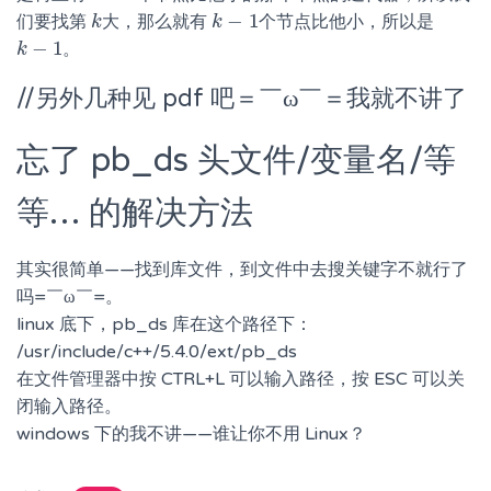
−
1
们要找第
大，那么就有
个节点比他小，所以是
k
k
k
k
−
1
−
1
。
k
k
−
1
//另外几种见 pdf 吧＝￣ω￣＝我就不讲了
忘了 pb_ds 头文件/变量名/等
等… 的解决方法
其实很简单——找到库文件，到文件中去搜关键字不就行了
吗=￣ω￣=。
linux 底下，pb_ds 库在这个路径下：
/usr/include/c++/5.4.0/ext/pb_ds
在文件管理器中按 CTRL+L 可以输入路径，按 ESC 可以关
闭输入路径。
windows 下的我不讲——谁让你不用 Linux？