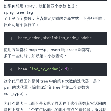
如果你想用 splay，就把第四个参数改成：
splay_tree_tag
至于第五个参数，应该是定义树的更新方式，不是很明白，
反正写这个就行了：
使用方法都和 map 一样，insert 啊 erase 啊都有。
多了一些功能，如寻第 k 小数查询：
tree
.
find_by_order
(
k
-
1
)
这个代码返回的是树 tree 中的第 k 大数的迭代器，是个
pair 的迭代器（除非你定义 tree 的第二个参数为
null_type）。
−
1
为什么是
而不是
呢？原因在于这个函数其实返回的
k
k
−
1
k
k
−
1
是树上有
个节点比他小的那个节点的迭代器，所以我
k
k
−
1