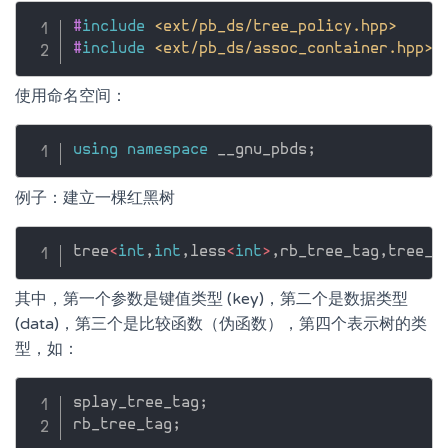
#
include
<ext/pb_ds/tree_policy.hpp>
#
include
<ext/pb_ds/assoc_container.hpp>
使用命名空间：
using
namespace
 __gnu_pbds
;
例子：建立一棵红黑树
tree
<
int
,
int
,
less
<
int
>
,
rb_tree_tag
,
tree_o
其中，第一个参数是键值类型 (key)，第二个是数据类型
(data)，第三个是比较函数（伪函数），第四个表示树的类
型，如：
splay_tree_tag
;
rb_tree_tag
;