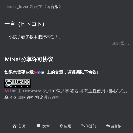
best_lover
发表在《
留言板
》
一言（ヒトコト）
「小孩子看了根本把持不住！」
—— 李狗蛋儿
MiNa! 分享许可协议
如果您需要转载
M
i
N
a!
上的文章，请遵循以下协议↓
M
i
N
a!
由
Remmina
采用
知识共享 署名-非商业性使用-相同方式共
享 4.0 国际 许可协议
进行许可。
首页
文章
应用
传送门
留言板