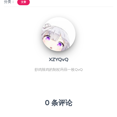
分类：
文章
XZYQvQ
炒鸡辣鸡的制杖蒟蒻一枚QvQ
0 条评论