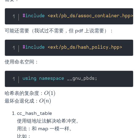
#
include
<ext/pb_ds/assoc_container.hpp>
可能还需要（我试过不需要，但 pdf 上说需要）：
#
include
<ext/pb_ds/hash_policy.hpp>
使用命名空间：
using
namespace
 __gnu_pbds
;
(
1
)
哈希表的复杂度：
O
O
(
1
)
(
)
最坏会退化成：
O
O
(
n
n
)
cc_hash_table
使用链地址法解决哈希冲突。
用法：和 map 一模一样。
比如：