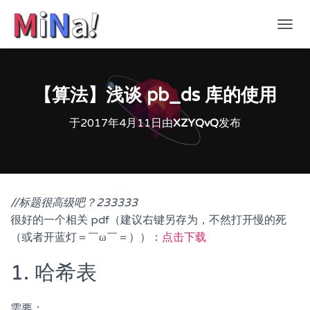
切
换
导
航
【算法】浅谈 pb_ds 库的使用
于
2017年4月11日
由
XZYQvQ
发布
//标题很高级吧？233333
很好的一个相关 pdf（建议右键另存为，不然打开慢的死
（或者开蓝灯＝￣ω￣＝））：
点击下载
1. 哈希表
需要：