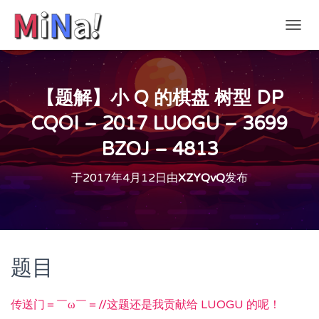
切
换
导
航
【题解】小 Q 的棋盘 树型 DP
CQOI – 2017 LUOGU – 3699
BZOJ – 4813
于
2017年4月12日
由
XZYQvQ
发布
题目
传送门＝￣ω￣＝//这题还是我贡献给 LUOGU 的呢！