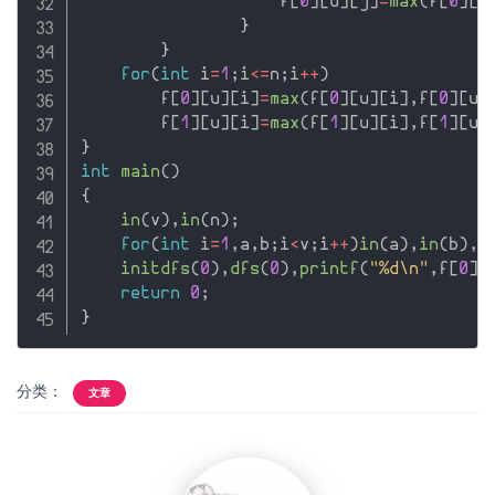
                    f
[
0
]
[
u
]
[
j
]
=
max
(
f
[
0
]
[
u
}
}
for
(
int
 i
=
1
;
i
<=
n
;
i
++
)
        f
[
0
]
[
u
]
[
i
]
=
max
(
f
[
0
]
[
u
]
[
i
]
,
f
[
0
]
[
u
]
        f
[
1
]
[
u
]
[
i
]
=
max
(
f
[
1
]
[
u
]
[
i
]
,
f
[
1
]
[
u
]
}
int
main
(
)
{
in
(
v
)
,
in
(
n
)
;
for
(
int
 i
=
1
,
a
,
b
;
i
<
v
;
i
++
)
in
(
a
)
,
in
(
b
)
,
g
initdfs
(
0
)
,
dfs
(
0
)
,
printf
(
"%d\n"
,
f
[
0
]
[
return
0
;
}
分类：
文章