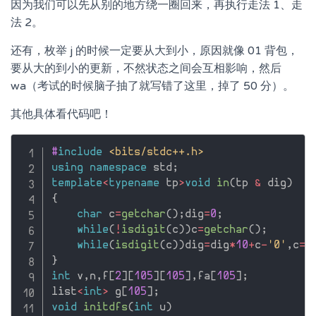
因为我们可以先从别的地方绕一圈回来，再执行走法 1、走
法 2。
还有，枚举 j 的时候一定要从大到小，原因就像 01 背包，
要从大的到小的更新，不然状态之间会互相影响，然后
wa（考试的时候脑子抽了就写错了这里，掉了 50 分）。
其他具体看代码吧！
#
include
<bits/stdc++.h>
using
namespace
 std
;
template
<
typename
 tp
>
void
in
(
tp 
&
 dig
)
{
char
 c
=
getchar
(
)
;
dig
=
0
;
while
(
!
isdigit
(
c
)
)
c
=
getchar
(
)
;
while
(
isdigit
(
c
)
)
dig
=
dig
*
10
+
c
-
'0'
,
c
=
g
}
int
 v
,
n
,
f
[
2
]
[
105
]
[
105
]
,
fa
[
105
]
;
list
<
int
>
 g
[
105
]
;
void
initdfs
(
int
 u
)