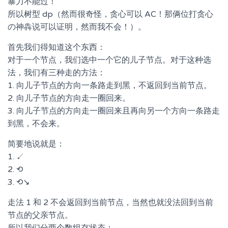
暴力不能过！
所以树型 dp（然而很奇怪，贪心可以 AC！那俩位打贪心
の神犇说可以证明，然而我不会！）。
首先我们得知道这个东西：
对于一个节点，我们选中一个它的儿子节点。对于这种选
法，我们有三种走的方法：
1. 向儿子节点的方向一条路走到黑，不返回到当前节点。
2. 向儿子节点的方向走一圈回来。
3. 向儿子节点的方向走一圈回来且再向另一个方向一条路走
到黑，不会来。
简要地说就是：
1.
↙
2. ⟲
3. ⟲
↘
走法 1 和 2 不会返回到当前节点，当然也就没法回到当前
节点的父亲节点。