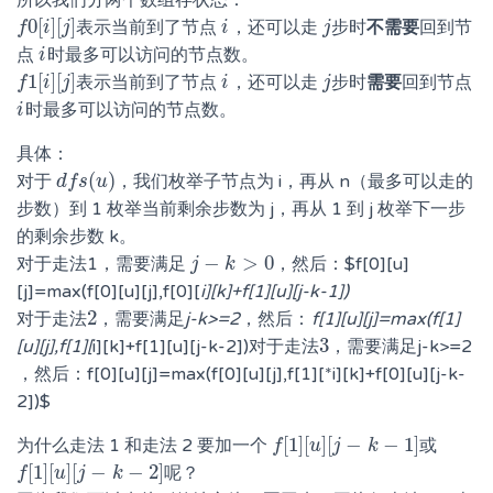
所以我们分两个数组存状态：
0
[
]
[
]
表示当前到了节点
，还可以走
步时
不需要
回到节
f
f
0
[
i
i
]
[
j
]
j
i
i
j
j
点
时最多可以访问的节点数。
i
i
1
[
]
[
]
表示当前到了节点
，还可以走
步时
需要
回到节点
f
f
1
[
i
i
]
[
j
]
j
i
i
j
j
时最多可以访问的节点数。
i
i
具体：
(
)
对于
，我们枚举子节点为 i，再从 n（最多可以走的
d
d
f
f
s
s
(
u
u
)
步数）到 1 枚举当前剩余步数为 j，再从 1 到 j 枚举下一步
的剩余步数 k。
−
>
0
对于走法1，需要满足
，然后：$f[0][u]
j
j
−
k
>
k
0
[j]=max(f[0][u][j],f[0][
i][k]+f[1][u][j-k-1])
2
j-k>=2
f[1][u][j]=max(f[1]
对
对
于
于
走
走
法
法
2
，
，
需
需
要
要
满
满
足
足
，
，
然
然
后
后
：
：
3
[u][j],f[1][
i][k]+f[1][u][j-k-2])
j-k>=2
对
对
于
于
走
走
法
法
3
，
，
需
需
要
要
满
满
足
足
f[0][u][j]=max(f[0][u][j],f[1][*i][k]+f[0][u][j-k-
，
，
然
然
后
后
：
：
2])$
[
1
]
[
]
[
−
−
1
]
为什么走法 1 和走法 2 要加一个
或
f
f
[
1
]
[
u
u
]
[
j
j
−
k
−
k
1
]
[
1
]
[
]
[
−
−
2
]
呢？
f
f
[
1
]
[
u
u
]
[
j
j
−
k
−
k
2
]