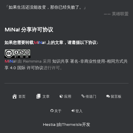
「如果生活还没能改变，那你已经失败了。」
—— 英雄联盟
MiNa! 分享许可协议
如果您需要转载
M
i
N
a!
上的文章，请遵循以下协议↓
M
i
N
a!
由
Remmina
采用
知识共享 署名-非商业性使用-相同方式共
享 4.0 国际 许可协议
进行许可。
首页
文章
应用
传送门
留言板
关于
登入
Hestia |由
ThemeIsle
开发