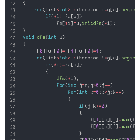
{
for
(
list
<
int
>
::
iterator i
=
g
[
u
]
.
begin
(
if
(
*
i
!=
fa
[
u
]
)
            fa
[
*
i
]
=
u
,
initdfs
(
*
i
)
;
}
void
dfs
(
int
 u
)
{
    f
[
0
]
[
u
]
[
0
]
=
f
[
1
]
[
u
]
[
0
]
=
1
;
for
(
list
<
int
>
::
iterator i
=
g
[
u
]
.
begin
(
if
(
*
i
!=
fa
[
u
]
)
{
dfs
(
*
i
)
;
for
(
int
 j
=
n
;
j
>
0
;
j
--
)
for
(
int
 k
=
0
;
k
<
j
;
k
++
)
{
if
(
j
-
k
>=
2
)
{
                        f
[
1
]
[
u
]
[
j
]
=
max
(
f
[
                        f
[
0
]
[
u
]
[
j
]
=
max
(
f
[
}