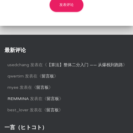
最新评论
usedchang
发表在《
【算法】整体二分入门 —— 从爆栈到跑路
》
qwertim
发表在《
留言板
》
myee
发表在《
留言板
》
REMMINA
发表在《
留言板
》
best_lover
发表在《
留言板
》
一言（ヒトコト）