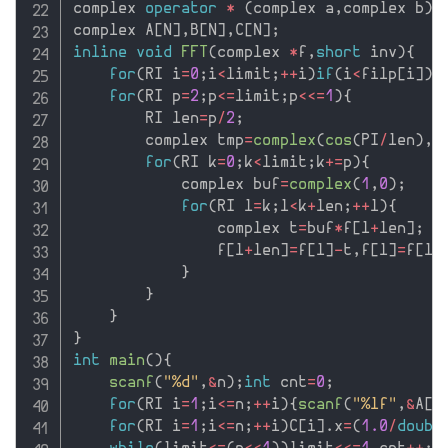
complex 
operator
*
(
complex a
,
complex b
)
{
complex A
[
N
]
,
B
[
N
]
,
C
[
N
]
;
inline
void
FFT
(
complex 
*
f
,
short
 inv
)
{
for
(
RI i
=
0
;
i
<
limit
;
++
i
)
if
(
i
<
filp
[
i
]
)
{
for
(
RI p
=
2
;
p
<=
limit
;
p
<<=
1
)
{
        RI len
=
p
/
2
;
        complex tmp
=
complex
(
cos
(
PI
/
len
)
,
i
for
(
RI k
=
0
;
k
<
limit
;
k
+
=
p
)
{
            complex buf
=
complex
(
1
,
0
)
;
for
(
RI l
=
k
;
l
<
k
+
len
;
++
l
)
{
                complex t
=
buf
*
f
[
l
+
len
]
;
                f
[
l
+
len
]
=
f
[
l
]
-
t
,
f
[
l
]
=
f
[
l
]
}
}
}
}
int
main
(
)
{
scanf
(
"%d"
,
&
n
)
;
int
 cnt
=
0
;
for
(
RI i
=
1
;
i
<=
n
;
++
i
)
{
scanf
(
"%lf"
,
&
A
[
i
for
(
RI i
=
1
;
i
<=
n
;
++
i
)
C
[
i
]
.
x
=
(
1.0
/
doubl