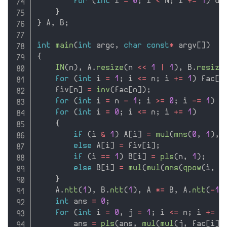
for
(
int
 i 
=
0
;
 i 
<
 N
;
 i 
+
=
1
)
 d
[
}
}
 A
,
 B
;
int
main
(
int
 argc
,
char
const
*
 argv
[
]
)
{
IN
(
n
)
,
 A
.
resize
(
n 
<<
1
|
1
)
,
 B
.
resize
for
(
int
 i 
=
1
;
 i 
<=
 n
;
 i 
+
=
1
)
 fac
[
i
    fiv
[
n
]
=
inv
(
fac
[
n
]
)
;
for
(
int
 i 
=
 n 
-
1
;
 i 
>=
0
;
 i 
-
=
1
)
 f
for
(
int
 i 
=
0
;
 i 
<=
 n
;
 i 
+
=
1
)
{
if
(
i 
&
1
)
 A
[
i
]
=
mul
(
mns
(
0
,
1
)
,
 
else
 A
[
i
]
=
 fiv
[
i
]
;
if
(
i 
==
1
)
 B
[
i
]
=
pls
(
n
,
1
)
;
else
 B
[
i
]
=
mul
(
mul
(
mns
(
qpow
(
i
,
 n
}
    A
.
ntt
(
1
)
,
 B
.
ntt
(
1
)
,
 A 
*
=
 B
,
 A
.
ntt
(
-
1
)
int
 ans 
=
0
;
for
(
int
 i 
=
0
,
 j 
=
1
;
 i 
<=
 n
;
 i 
+
=
1
        ans 
=
pls
(
ans
,
mul
(
mul
(
j
,
 fac
[
i
]
)