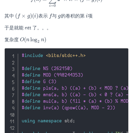
=
0
i
(
×
)
(
)
其中
表示
与
的卷积的第
项
(
f
f
×
g
)
(
i
g
)
i
f
f
g
g
i
i
于是就能 ntt 了。。。
(
log
)
复杂度
O
O
(
n
n
log
2
n
n
)
2
#
include
<bits/stdc++.h>
#
define
 NS (262150)
#
define
 MOD (998244353)
#
define
 G (3)
#
define
 pls(a, b) ((a) + (b) < MOD ? (a) 
#
define
 mns(a, b) ((a) - (b) < 0 ? (a) - 
#
define
 mul(a, b) (1ll * (a) * (b) % MOD)
#
define
 inv(a) (qpow((a), MOD - 2))
using
namespace
 std
;