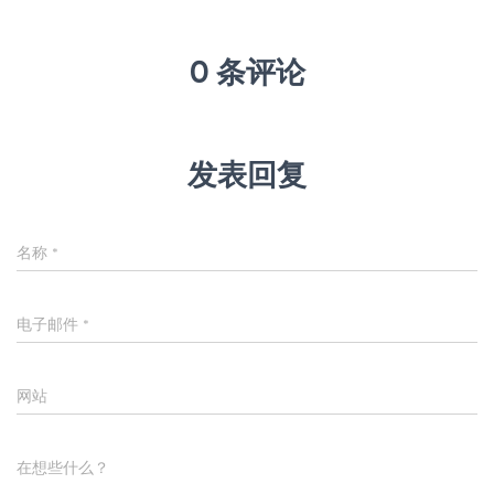
0 条评论
发表回复
名称
*
电子邮件
*
网站
在想些什么？