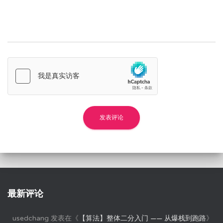
最新评论
usedchang
发表在《
【算法】整体二分入门 —— 从爆栈到跑路
》