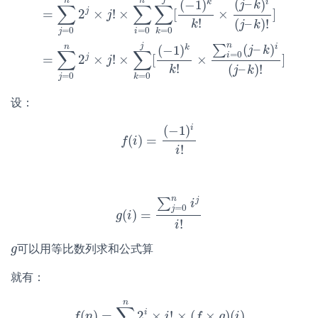
n
n
(
−
1
)
(
–
)
k
i
j
k
∑
∑
∑
j
=
2
×
!
×
[
×
]
j
!
(
–
)
!
k
j
k
=
0
=
0
=
0
j
i
k
n
j
n
(
–
)
i
(
−
1
)
∑
k
j
k
∑
∑
=
0
i
j
=
2
×
!
×
[
×
]
j
!
(
–
)
!
k
j
k
=
0
=
0
j
k
设：
(
−
1
)
i
(
)
=
f
i
f
(
i
)
=
(
−
1
)
i
i
!
!
i
n
j
∑
i
=
0
j
(
)
=
g
g
i
(
i
)
=
∑
j
=
0
n
i
j
i
!
!
i
可以用等比数列求和公式算
g
g
就有：
n
∑
i
(
)
=
2
×
!
×
(
×
)
(
)
f
n
f
(
n
)
=
∑
i
=
0
n
2
i
i
×
i
!
×
(
f
×
f
g
)
(
i
)
g
i