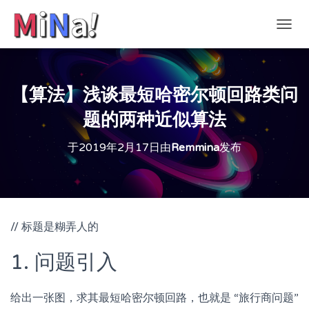
切
换
导
航
【算法】浅谈最短哈密尔顿回路类问
题的两种近似算法
于
2019年2月17日
由
Remmina
发布
// 标题是糊弄人的
1. 问题引入
给出一张图，求其最短哈密尔顿回路，也就是 “旅行商问题”