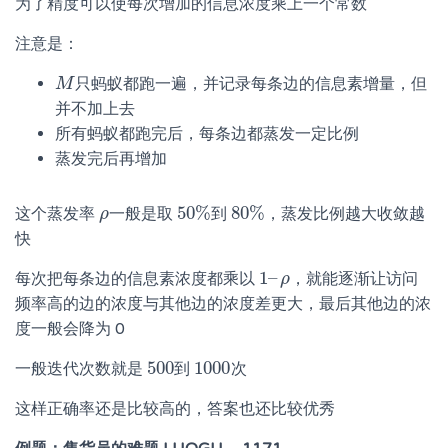
为了精度可以使每次增加的信息浓度乘上一个常数
注意是：
只蚂蚁都跑一遍，并记录每条边的信息素增量，但
M
M
并不加上去
所有蚂蚁都跑完后，每条边都蒸发一定比例
蒸发完后再增加
50
%
80
%
这个蒸发率
一般是取
到
，蒸发比例越大收敛越
ρ
ρ
50
%
80
%
快
1
–
每次把每条边的信息素浓度都乘以
，就能逐渐让访问
1
–
ρ
ρ
频率高的边的浓度与其他边的浓度差更大，最后其他边的浓
度一般会降为 0
500
1000
一般迭代次数就是
到
次
500
1000
这样正确率还是比较高的，答案也还比较优秀