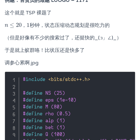
例题：售货员的难题 LUOGU – 1171
这个就是 TSP 裸题了
≤
20
1
，
秒钟，状态压缩动态规划是很吃力的
n
n
≤
20
1
（但是好像有不少的搜索过了，还挺快的_(:з」∠)_）
于是就上蚁群咯！比状压还是快多了
调参心累啊.jpg
#
include
<bits/stdc++.h>
#
define
 NS (25)
#
define
 eps (1e-10)
#
define
 M (80)
#
define
 rho (0.5)
#
define
 alp (1)
#
define
 bet (1)
#
define
 Q (100)