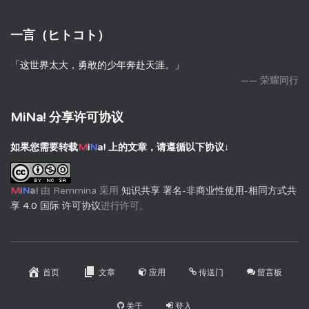
一言（ヒトコト）
「这世界太大，勇敢的少年奔赴天涯。」
—— 荣耀同行
MiNa! 分享许可协议
如果您需要转载
M
i
N
a!
上的文章，请遵循以下协议↓
M
i
N
a!
由
Remmina
采用
知识共享 署名-非商业性使用-相同方式共
享 4.0 国际 许可协议
进行许可。
首页
文章
应用
传送门
留言板
关于
登入