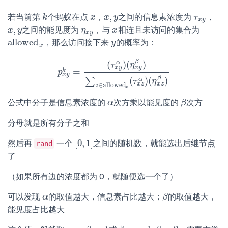
,
若当前第
个蚂蚁在点
，
之间的信息素浓度为
，
k
k
x
x
x
x
,
y
y
τ
τ
x
y
x
y
,
之间的能见度为
，与
相连且未访问的集合为
x
x
,
y
y
η
η
x
y
x
x
x
y
a
l
l
o
w
e
d
，那么访问接下来
的概率为：
a
l
l
o
w
e
d
x
y
y
x
β
(
)
(
)
α
τ
η
x
y
x
y
=
k
p
p
x
y
k
=
(
τ
x
y
α
)
(
η
x
y
β
)
∑
z
∈
a
l
l
o
w
e
d
x
(
τ
x
z
α
)
(
η
x
z
β
)
x
y
β
(
)
(
)
α
∑
τ
η
x
z
x
z
∈
a
l
l
o
w
e
d
z
x
公式中分子是信息素浓度的
次方乘以能见度的
次方
α
α
β
β
分母就是所有分子之和
[
0
,
1
]
然后再
一个
之间的随机数，就能选出后继节点
[
0
,
1
]
rand
了
（如果所有边的浓度都为 0，就随便选一个了）
可以发现
的取值越大，信息素占比越大；
的取值越大，
α
α
β
β
能见度占比越大