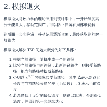
2. 模拟退火
模拟退火将热力学的理论应用到统计学中，一开始温度高，
分子能量大，移动范围广，可以防止停留在局部最优解
到后面一步步降温，移动范围逐渐收敛，最终获取到的解一
般较优
模拟退火解决 TSP 问题大概分为如下几部：
根据当前路径，随机生成一个新路径
比较当前路径与新路径，若新路径较优，则接受新路
径，把当前路径替换成新路径
Δ
/
Δ
T
否则以
的概率接受新路径，其中
表示新路径
e
e
Δ
/
T
Δ
长度与当前路径长度的差（为负数），
表示当前温
T
T
度
若温度低于设定的最低温度，则退出算法，否则降低
温度，并回到第一步继续迭代