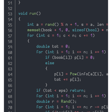
}
void
run
(
)
{
int
 a 
=
rand
(
)
%
 n 
+
1
,
 s 
=
 a
,
 len 
=
memset
(
book 
+
1
,
0
,
sizeof
(
bool
)
*
 n
)
for
(
int
 c 
=
1
;
 c 
<
 n
;
 c 
+
=
1
)
{
double
 tot 
=
0
;
for
(
int
 i 
=
1
;
 i 
<=
 n
;
 i 
+
=
1
)
if
(
book
[
i
]
)
 p
[
i
]
=
0
;
else
{
                p
[
i
]
=
Pow
(
info
[
a
]
[
i
]
,
 al
                tot 
+
=
 p
[
i
]
;
}
if
(
tot 
<
 eps
)
return
;
for
(
int
 i 
=
1
;
 i 
<=
 n
;
 i 
+
=
1
)
 p
double
 r 
=
Rand
(
)
;
for
(
int
 i 
=
1
;
 i 
<=
 n
;
 r 
-
=
 p
[
i
]