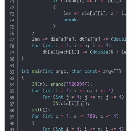
if
(
!
book
[
i
]
&&
 r 
<=
 p
[
i
]
)
{
                len 
+
=
 dis
[
a
]
[
i
]
,
 a 
=
 i
,
 
break
;
}
}
    len 
+
=
 dis
[
a
]
[
s
]
,
 dt
[
a
]
[
s
]
+
=
(
double
for
(
int
 i 
=
1
;
 i 
<
 n
;
 i 
+
=
1
)
        dt
[
s
]
[
path
[
i
]
]
+
=
(
double
)
Q 
/
 len
}
int
main
(
int
 argc
,
char
const
*
 argv
[
]
)
{
IN
(
n
)
,
srand
(
19260817
)
;
for
(
int
 i 
=
1
;
 i 
<=
 n
;
 i 
+
=
1
)
for
(
int
 j 
=
1
;
 j 
<=
 n
;
 j 
+
=
1
)
IN
(
dis
[
i
]
[
j
]
)
;
init
(
)
;
for
(
int
 c 
=
1
;
 c 
<=
700
;
 c 
+
=
1
)
{
for
(
int
 i 
=
1
;
 i 
<=
 n
;
 i 
+
=
1
)