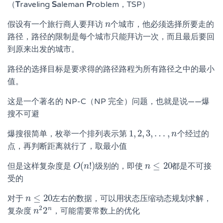
（
T
raveling
S
aleman
P
roblem，TSP）
假设有一个旅行商人要拜访
个城市，他必须选择所要走的
n
n
路径，路径的限制是每个城市只能拜访一次，而且最后要回
到原来出发的城市。
路径的选择目标是要求得的路径路程为所有路径之中的最小
值。
这是一个著名的 NP-C（NP 完全）问题，也就是说——爆
搜不可避
1
,
2
,
3
,
…
,
爆搜很简单，枚举一个排列表示第
个经过的
1
,
2
,
3
,
…
,
n
n
点，再判断距离就行了，取最小值
(
!
)
≤
20
但是这样复杂度是
级别的，即使
都是不可接
O
O
(
n
n
!
)
n
n
≤
20
受的
≤
20
对于
左右的数据，可以用状态压缩动态规划求解，
n
n
≤
20
2
n
2
复杂度
，可能需要常数上的优化
n
n
2
2
n