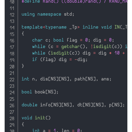
#
define
 Rand() ((double)rand() / RAND_MAX
using
namespace
 std
;
template
<
typename
 _Tp
>
inline
void
IN
(
_Tp
{
char
 c
;
bool
 flag 
=
0
;
 dig 
=
0
;
while
(
c 
=
getchar
(
)
,
!
isdigit
(
c
)
)
if
while
(
isdigit
(
c
)
)
 dig 
=
 dig 
*
10
+
 c
if
(
flag
)
 dig 
=
-
dig
;
}
int
 n
,
 dis
[
NS
]
[
NS
]
,
 path
[
NS
]
,
 ans
;
bool
 book
[
NS
]
;
double
 info
[
NS
]
[
NS
]
,
 dt
[
NS
]
[
NS
]
,
 p
[
NS
]
;
void
init
(
)
{
int
 a 
=
1
,
 len 
=
0
;