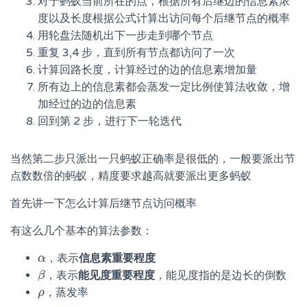
对于蚂蚁当前所在的点，根据所有后继边的信息素浓
度以及长度根据公式计算出访问每个后继节点的概率
用轮盘法随机出下一步走到哪个节点
重复 3,4 步，直到所有节点都访问了一次
计算回路长度，计算经过的边的信息素增加量
所有边上的信息素都会蒸发一定比例使算法收敛，增
加经过的边的信息素
回到第 2 步，进行下一轮迭代
当然第二步只派出一只蚂蚁正确率是很低的，一般要派出节
点数数倍的蚂蚁，精度要求越高就要派出更多蚂蚁
首先讲一下怎么计算后继节点访问概率
有这么几个基本的算法参数：
，表示
信息素重要程度
α
α
，表示
能见度重要程度
，能见度指的是边长的倒数
β
β
，蒸发率
ρ
ρ