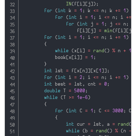
IN
(
f
[
i
]
[
j
]
)
;
for
(
int
 k 
=
1
;
 k 
<=
 n
;
 k 
+
=
1
)
for
(
int
 i 
=
1
;
 i 
<=
 n
;
 i 
+
=
for
(
int
 j 
=
1
;
 j 
<=
 n
;
 j
                    f
[
i
]
[
j
]
=
min
(
f
[
i
]
[
j
]
for
(
int
 i 
=
1
;
 i 
<=
 n
;
 i 
+
=
1
)
{
while
(
x
[
i
]
=
rand
(
)
%
 n 
+
1
,
            book
[
x
[
i
]
]
=
1
;
}
int
 lst 
=
 f
[
x
[
n
]
]
[
x
[
1
]
]
;
for
(
int
 i 
=
2
;
 i 
<=
 n
;
 i 
+
=
1
)
 l
int
 best 
=
 lst
,
 cnt 
=
0
;
double
 T 
=
5000
;
while
(
T 
>=
1e-6
)
{
for
(
int
 C 
=
1
;
 C 
<=
3000
;
 C 
{
int
 cur 
=
 lst
,
 a 
=
rand
(
)
while
(
b 
=
rand
(
)
%
(
n 
-