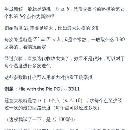
,
生成新解一般就是随机一对
，然后交换当前路径的第
a
a
,
b
b
a
a
个和第
个点作为新路径
b
b
3
初始温度
需要足够大，比如最大边权的
倍
T
T
0
3
0
′
=
×
0.99
每次降温就是
，
是个常数，一般取什么
T
T
′
=
T
×
k
T
k
k
k
0.99
之类的，看情况而定
经过实验，直接迭代收敛太快了，效果不是很好，可以对于
每个温度进行多次迭代
这些参数取什么可以用暴力对拍看正确率找
例题：Hie with the Pie POJ – 3311
+
1
≤
10
题意大概就是给
个点（
），求每个点至少经
n
n
+
1
n
n
≤
10
过一次的最短回路长度（每个点可以经过多次）
≤
1000
（边权我试了一下，是
的）
≤
1000