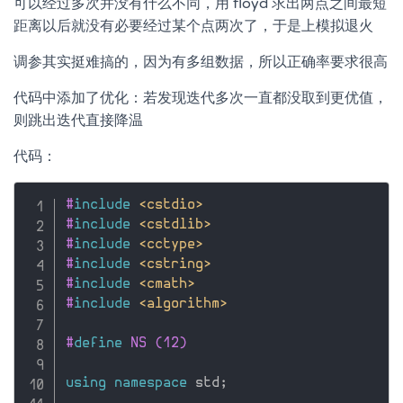
可以经过多次并没有什么不同，用 floyd 求出两点之间最短
距离以后就没有必要经过某个点两次了，于是上模拟退火
调参其实挺难搞的，因为有多组数据，所以正确率要求很高
代码中添加了优化：若发现迭代多次一直都没取到更优值，
则跳出迭代直接降温
代码：
#
include
<cstdio>
#
include
<cstdlib>
#
include
<cctype>
#
include
<cstring>
#
include
<cmath>
#
include
<algorithm>
#
define
 NS (12)
using
namespace
 std
;