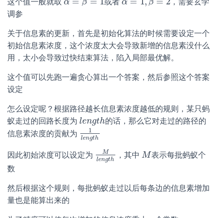
=
=
1
=
1
,
=
2
这个值一般就取
或者
，需要玄学
α
α
=
β
=
β
1
α
α
=
1
,
β
=
2
β
调参
关于信息素的更新，首先是初始化算法的时候需要设定一个
初始信息素浓度，这个浓度太大会导致新增的信息素没什么
用，太小会导致过快结束算法，陷入局部最优解。
这个值可以先跑一遍贪心算出一个答案，然后参照这个答案
设定
怎么设定呢？根据路径越长信息素浓度越低的规则，某只蚂
蚁走过的回路长度为
的话，那么它对走过的路径的
l
l
e
e
n
n
g
g
t
t
h
h
1
信息素浓度的贡献为
1
l
e
n
g
t
h
l
e
n
g
t
h
M
因此初始浓度可以设定为
，其中
表示每批蚂蚁个
M
l
e
n
g
t
h
M
M
l
e
n
g
t
h
数
然后根据这个规则，每批蚂蚁走过以后每条边的信息素增加
量也是能算出来的