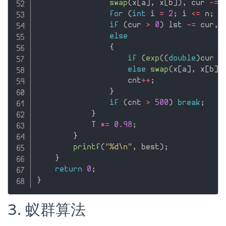
swap
(
x
[
a
]
,
 x
[
b
]
)
,
 cur 
-
=
 
for
(
int
 i 
=
2
;
 i 
<=
 n
;
 i
if
(
cur 
>
0
)
 lst 
-
=
 cur
,
 
else
{
if
(
exp
(
(
double
)
cur 
/
else
swap
(
x
[
a
]
,
 x
[
b
]
)
                    cnt
++
;
}
if
(
cnt 
>
500
)
break
;
}
            T 
*
=
0.98
;
}
printf
(
"%d\n"
,
 best
)
;
}
return
0
;
}
3. 蚁群算法