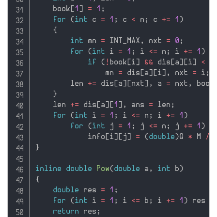
    book
[
1
]
=
1
;
for
(
int
 c 
=
1
;
 c 
<
 n
;
 c 
+
=
1
)
{
int
 mn 
=
 INT_MAX
,
 nxt 
=
0
;
for
(
int
 i 
=
1
;
 i 
<=
 n
;
 i 
+
=
1
)
if
(
!
book
[
i
]
&&
 dis
[
a
]
[
i
]
<
 m
                mn 
=
 dis
[
a
]
[
i
]
,
 nxt 
=
 i
;
        len 
+
=
 dis
[
a
]
[
nxt
]
,
 a 
=
 nxt
,
 book
}
    len 
+
=
 dis
[
a
]
[
1
]
,
 ans 
=
 len
;
for
(
int
 i 
=
1
;
 i 
<=
 n
;
 i 
+
=
1
)
for
(
int
 j 
=
1
;
 j 
<=
 n
;
 j 
+
=
1
)
            info
[
i
]
[
j
]
=
(
double
)
Q 
*
 M 
/
 
}
inline
double
Pow
(
double
 a
,
int
 b
)
{
double
 res 
=
1
;
for
(
int
 i 
=
1
;
 i 
<=
 b
;
 i 
+
=
1
)
 res 
*
return
 res
;