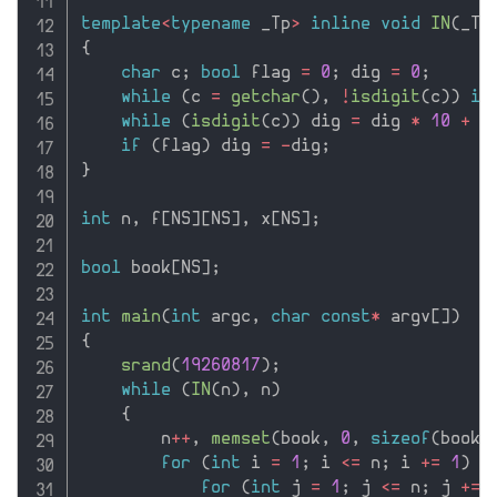
template
<
typename
 _Tp
>
inline
void
IN
(
_Tp
{
char
 c
;
bool
 flag 
=
0
;
 dig 
=
0
;
while
(
c 
=
getchar
(
)
,
!
isdigit
(
c
)
)
if
while
(
isdigit
(
c
)
)
 dig 
=
 dig 
*
10
+
 c
if
(
flag
)
 dig 
=
-
dig
;
}
int
 n
,
 f
[
NS
]
[
NS
]
,
 x
[
NS
]
;
bool
 book
[
NS
]
;
int
main
(
int
 argc
,
char
const
*
 argv
[
]
)
{
srand
(
19260817
)
;
while
(
IN
(
n
)
,
 n
)
{
        n
++
,
memset
(
book
,
0
,
sizeof
(
book
)
for
(
int
 i 
=
1
;
 i 
<=
 n
;
 i 
+
=
1
)
for
(
int
 j 
=
1
;
 j 
<=
 n
;
 j 
+
=