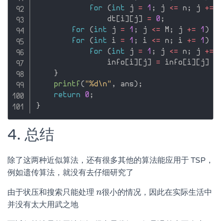
for
(
int
 j 
=
1
;
 j 
<=
 n
;
 j 
+
=
                dt
[
i
]
[
j
]
=
0
;
for
(
int
 j 
=
1
;
 j 
<=
 M
;
 j 
+
=
1
)
r
for
(
int
 i 
=
1
;
 i 
<=
 n
;
 i 
+
=
1
)
for
(
int
 j 
=
1
;
 j 
<=
 n
;
 j 
+
=
                info
[
i
]
[
j
]
=
 info
[
i
]
[
j
]
*
}
printf
(
"%d\n"
,
 ans
)
;
return
0
;
}
4. 总结
除了这两种近似算法，还有很多其他的算法能应用于 TSP，
例如遗传算法，就没有去仔细研究了
由于状压和搜索只能处理
很小的情况，因此在实际生活中
n
n
并没有太大用武之地