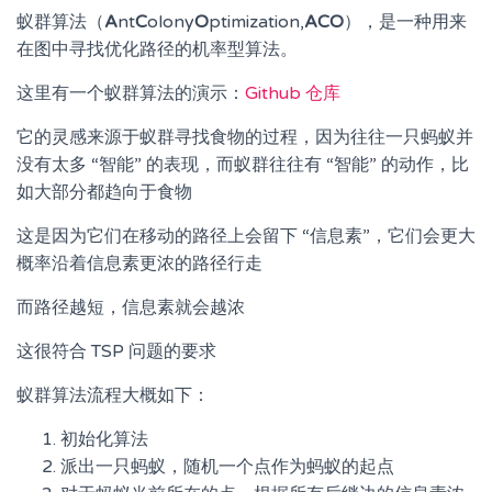
蚁群算法（
A
nt
C
olony
O
ptimization,
ACO
），是一种用来
在图中寻找优化路径的机率型算法。
这里有一个蚁群算法的演示：
Github 仓库
它的灵感来源于蚁群寻找食物的过程，因为往往一只蚂蚁并
没有太多 “智能” 的表现，而蚁群往往有 “智能” 的动作，比
如大部分都趋向于食物
这是因为它们在移动的路径上会留下 “信息素”，它们会更大
概率沿着信息素更浓的路径行走
而路径越短，信息素就会越浓
这很符合 TSP 问题的要求
蚁群算法流程大概如下：
初始化算法
派出一只蚂蚁，随机一个点作为蚂蚁的起点