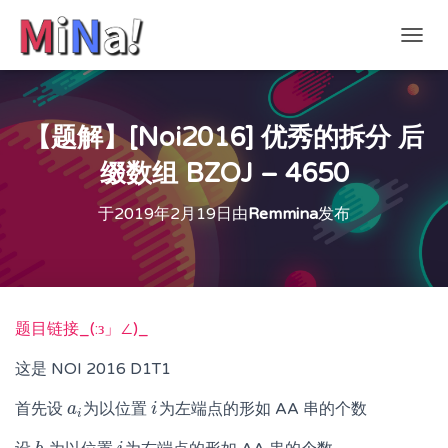
切
换
导
航
【题解】[Noi2016] 优秀的拆分 后
缀数组 BZOJ – 4650
于
2019年2月19日
由
Remmina
发布
题目链接_(:з」∠)_
这是 NOI 2016 D1T1
首先设
为以位置
为左端点的形如 AA 串的个数
a
a
i
i
i
i