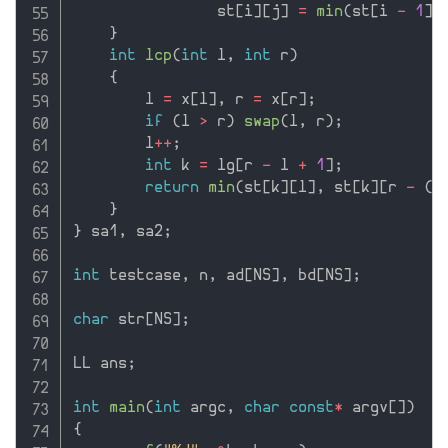
                st
[
i
]
[
j
]
=
min
(
st
[
i 
-
1
]
[
}
int
lcp
(
int
 l
,
int
 r
)
{
        l 
=
 x
[
l
]
,
 r 
=
 x
[
r
]
;
if
(
l 
>
 r
)
swap
(
l
,
 r
)
;
        l
++
;
int
 k 
=
 lg
[
r 
-
 l 
+
1
]
;
return
min
(
st
[
k
]
[
l
]
,
 st
[
k
]
[
r 
-
(
1
}
}
 sa1
,
 sa2
;
int
 testcase
,
 n
,
 ad
[
NS
]
,
 bd
[
NS
]
;
char
 str
[
NS
]
;
LL ans
;
int
main
(
int
 argc
,
char
const
*
 argv
[
]
)
{