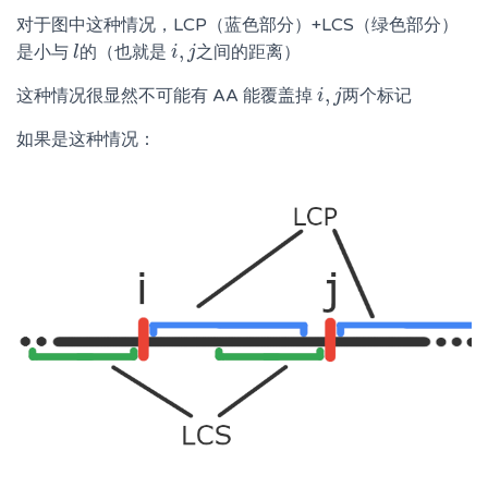
对于图中这种情况，LCP（蓝色部分）+LCS（绿色部分）
,
是小与
的（也就是
之间的距离）
l
l
i
i
,
j
j
,
这种情况很显然不可能有 AA 能覆盖掉
两个标记
i
i
,
j
j
如果是这种情况：