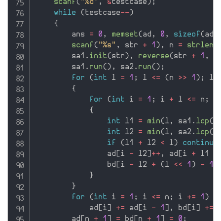
scanf
(
"%d"
,
&
testcase
)
;
while
(
testcase
--
)
{
        ans 
=
0
,
memset
(
ad
,
0
,
sizeof
(
ad
)
scanf
(
"%s"
,
 str 
+
1
)
,
 n 
=
strlen
(
        sa1
.
init
(
str
)
,
reverse
(
str 
+
1
,
 s
        sa1
.
run
(
)
,
 sa2
.
run
(
)
;
for
(
int
 l 
=
1
;
 l 
<=
(
n 
>>
1
)
;
 l 
{
for
(
int
 i 
=
1
;
 i 
+
 l 
<=
 n
;
 i
{
int
 l1 
=
min
(
l
,
 sa1
.
lcp
(
i
int
 l2 
=
min
(
l
,
 sa2
.
lcp
(
n
if
(
l1 
+
 l2 
<
 l
)
continue
                ad
[
i 
-
 l2
]
++
,
 ad
[
i 
+
 l1 
-
                bd
[
i 
-
 l2 
+
(
l 
<<
1
)
-
1
]
}
}
for
(
int
 i 
=
1
;
 i 
<=
 n
;
 i 
+
=
1
)
            ad
[
i
]
+
=
 ad
[
i 
-
1
]
,
 bd
[
i
]
+
=
 
        ad
[
n 
+
1
]
=
 bd
[
n 
+
1
]
=
0
;