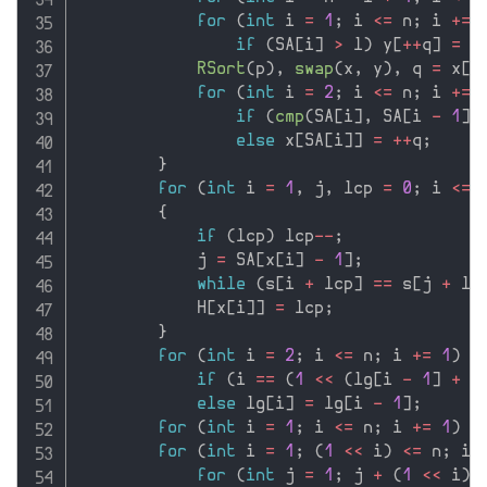
for
(
int
 i 
=
1
;
 i 
<=
 n
;
 i 
+
=
if
(
SA
[
i
]
>
 l
)
 y
[
++
q
]
=
 S
RSort
(
p
)
,
swap
(
x
,
 y
)
,
 q 
=
 x
[
S
for
(
int
 i 
=
2
;
 i 
<=
 n
;
 i 
+
=
if
(
cmp
(
SA
[
i
]
,
 SA
[
i 
-
1
]
)
else
 x
[
SA
[
i
]
]
=
++
q
;
}
for
(
int
 i 
=
1
,
 j
,
 lcp 
=
0
;
 i 
<=
 
{
if
(
lcp
)
 lcp
--
;
            j 
=
 SA
[
x
[
i
]
-
1
]
;
while
(
s
[
i 
+
 lcp
]
==
 s
[
j 
+
 lc
            H
[
x
[
i
]
]
=
 lcp
;
}
for
(
int
 i 
=
2
;
 i 
<=
 n
;
 i 
+
=
1
)
if
(
i 
==
(
1
<<
(
lg
[
i 
-
1
]
+
1
else
 lg
[
i
]
=
 lg
[
i 
-
1
]
;
for
(
int
 i 
=
1
;
 i 
<=
 n
;
 i 
+
=
1
)
 s
for
(
int
 i 
=
1
;
(
1
<<
 i
)
<=
 n
;
 i 
for
(
int
 j 
=
1
;
 j 
+
(
1
<<
 i
)