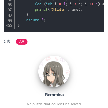
for
(
int
 i 
=
1
;
 i 
<
 n
;
 i 
+
=
1
)
 an
printf
(
"%lld\n"
,
 ans
)
;
}
return
0
;
}
分类：
文章
Remmina
No puzzle that couldn't be solved.