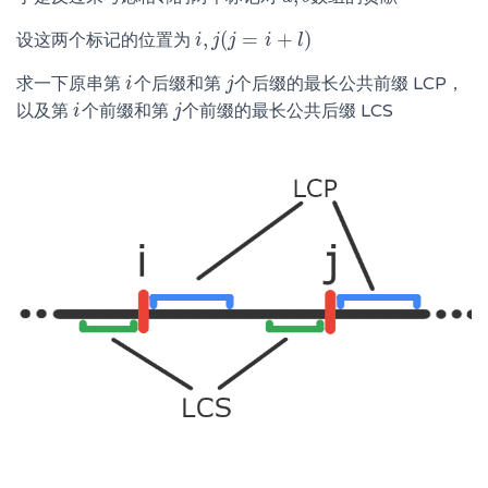
,
(
=
+
)
设这两个标记的位置为
i
i
,
j
(
j
j
=
j
i
+
l
)
i
l
求一下原串第
个后缀和第
个后缀的最长公共前缀 LCP，
i
i
j
j
以及第
个前缀和第
个前缀的最长公共后缀 LCS
i
i
j
j