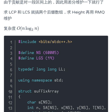
由于贡献是对一段区间上的，因此用差分维护一下就行了
求 LCP 和 LCS 就搞两个后缀数组，求 Height 再用 RMQ
维护
(
log
)
复杂度
O
O
(
n
n
log
2
n
n
)
2
#
include
<bits/stdc++.h>
#
define
 NS (60005)
#
define
 LGS (19)
typedef
long
long
 LL
;
using
namespace
 std
;
struct
{
char
 s
[
NS
]
;
int
 n
,
 SA
[
NS
]
,
 x
[
NS
]
,
 y
[
NS
]
,
 T
[
NS
]
,
 H