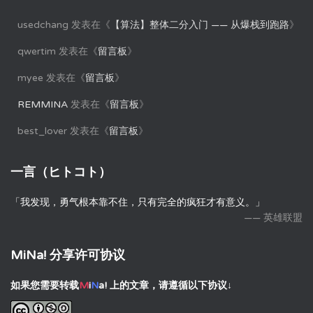
usedchang
发表在《
【算法】整体二分入门 —— 从爆栈到跑路
》
qwertim
发表在《
留言板
》
myee
发表在《
留言板
》
REMMINA
发表在《
留言板
》
best_lover
发表在《
留言板
》
一言（ヒトコト）
「我发现，勇气根本靠不住，只有完全的疯狂才有意义。」
—— 英雄联盟
MiNa! 分享许可协议
如果您需要转载
M
i
N
a!
上的文章，请遵循以下协议↓