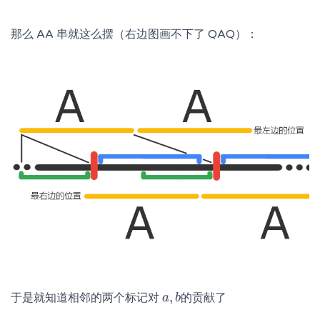
那么 AA 串就这么摆（右边图画不下了 QAQ）：
,
于是就知道相邻的两个标记对
的贡献了
a
a
,
b
b