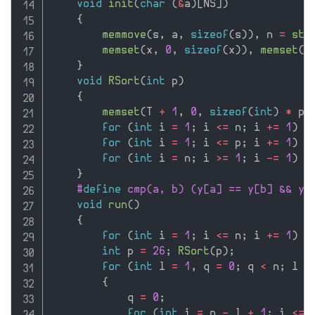
void
init
(
char
(
&
a
)
[
NS
]
)
{
memmove
(
s
,
 a
,
sizeof
(
s
)
)
,
 n 
=
str
memset
(
x
,
0
,
sizeof
(
x
)
)
,
memset
(
y
}
void
RSort
(
int
 p
)
{
memset
(
T 
+
1
,
0
,
sizeof
(
int
)
*
 p
)
for
(
int
 i 
=
1
;
 i 
<=
 n
;
 i 
+
=
1
)
 T
for
(
int
 i 
=
1
;
 i 
<=
 p
;
 i 
+
=
1
)
 T
for
(
int
 i 
=
 n
;
 i 
>=
1
;
 i 
-
=
1
)
 S
}
#
define
 cmp(a, b) (y[a] == y[b] && y[
void
run
(
)
{
for
(
int
 i 
=
1
;
 i 
<=
 n
;
 i 
+
=
1
)
 x
int
 p 
=
26
;
RSort
(
p
)
;
for
(
int
 l 
=
1
,
 q 
=
0
;
 q 
<
 n
;
 l 
<
{
            q 
=
0
;
for
(
int
 i 
=
 n 
-
 l 
+
1
;
 i 
<=
 