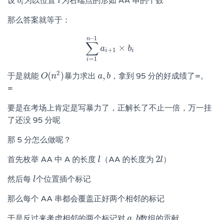
设
为以位置
为右端点的形如 AA 串的个数
b
b
i
i
i
i
那么答案就等于：
–
1
n
∑
×
∑
i
=
1
a
n
–
1
a
i
+
b
1
×
b
i
+
1
i
i
=
1
i
2
(
)
,
于是就能
暴力求出
，拿到 95 分的好成绩了=。
O
O
(
n
n
2
)
a
a
,
b
b
=
要是在考场上肯定是写暴力了，正解长了不止一倍，万一挂
了还没 95 分呢
那 5 分怎么做呢？
2
首先枚举 AA 中 A 的长度
（AA 的长度为
）
l
l
2
l
l
然后每
个位置插个标记
l
l
那么每个 AA 串都会覆盖正好两个相邻的标记
,
于是反过来考虑相邻的两个标记对
数组的贡献
a
a
,
b
b