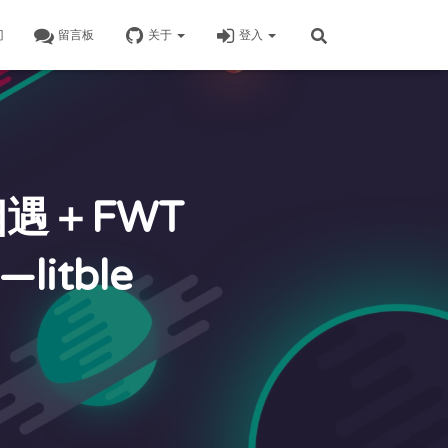
门
留言板
关于
登入
相遇＋FWT
litble