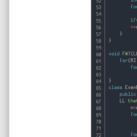
in
fo
if
++
}
}
void
FWT
(
L
for
(
RI
fo
}
class
Even
public
    LL 
the
        n
=
fo
fo