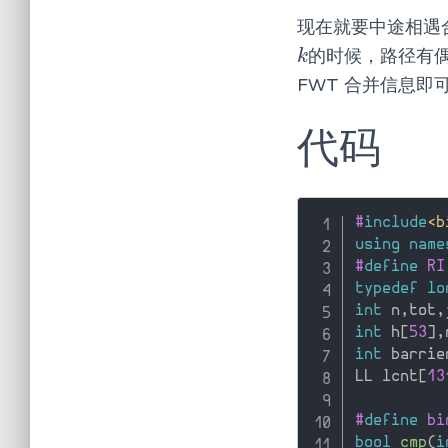
现在就要中途相遇
的时候，路径有
k
k
FWT 合并信息即
代码
#
include
<b
using
name
#
define
 RI
typedef
lo
int
 n
,
tot
,
int
 h
[
53
]
,
int
 barrie
LL lcnt
[
13
#
define
 bi
bool
cmp
(
i