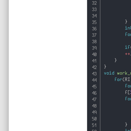
}
in
fo
if
++
}
}
void
work_
for
(
RI
fo
        f
[
fo
}