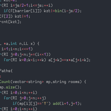
t
 kzt
=
0
;
r
(
RI i
=
js
/
2
+
1
;
i
<=
js
;
++
i
)
if
(
f
[
barrier
[
i
]
]
)
 kzt
|
=
bin
(
i
-
js
/
2
)
;
(
f
[
2
]
)
 kzt
|
=
1
;
rcnt
[
kzt
]
;
L 
*
a
,
int
 n
,
LL x
)
{
 i
=
1
;
i
<
n
;
i
<<=
1
)
r
(
RI j
=
0
;
j
<
n
;
j
+
=
(
i
<<
1
)
)
for
(
RI k
=
0
;
k
<
i
;
++
k
)
 a
[
j
+
k
]
+
=
x
*
a
[
j
+
i
+
k
]
;
Paths
{
:
Count
(
vector
<
string
>
 mp
,
string rooms
)
{
mp
.
size
(
)
;
r
(
RI i
=
0
;
i
<
n
;
++
i
)
for
(
RI j
=
0
;
j
<
n
;
++
j
)
if
(
mp
[
i
]
[
j
]
==
'Y'
)
add
(
i
+
1
,
j
+
1
)
;
r
(
RI i
=
0
;
i
<
n
;
++
i
)