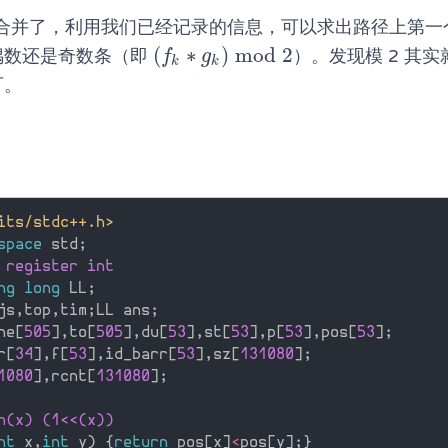
合并了，利用我们已经记录的信息，可以求出路径上第一
(
∗
)
mod
2
偶数还是奇数条（即
）。发现模 2 其
(
f
k
∗
g
k
)
mod
2
f
g
k
k
可。
its/stdc++.h>
space
 std
;
 register int
ng
long
 LL
;
js
,
top
,
tim
;
LL ans
;
ne
[
505
]
,
to
[
505
]
,
du
[
53
]
,
st
[
53
]
,
p
[
53
]
,
pos
[
53
]
;
r
[
34
]
,
f
[
53
]
,
id_barr
[
53
]
,
sz
[
131080
]
;
1080
]
,
rcnt
[
131080
]
;
n(x) (1<<(x))
nt
 x
,
int
 y
)
{
return
 pos
[
x
]
<
pos
[
y
]
;
}