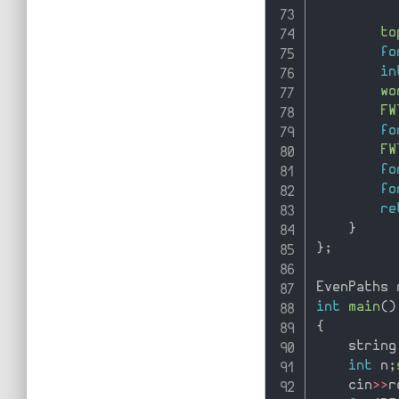
to
fo
in
wo
FW
fo
FW
fo
fo
re
}
}
;
EvenPaths 
int
main
(
)
{
    string
int
 n
;
    cin
>>
r