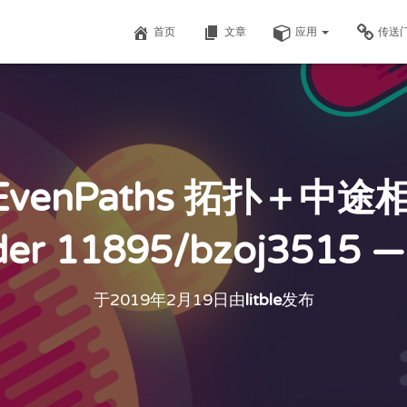
首页
文章
应用
传送
venPaths 拓扑＋中途
der 11895/bzoj3515 ——
于
2019年2月19日
由
litble
发布