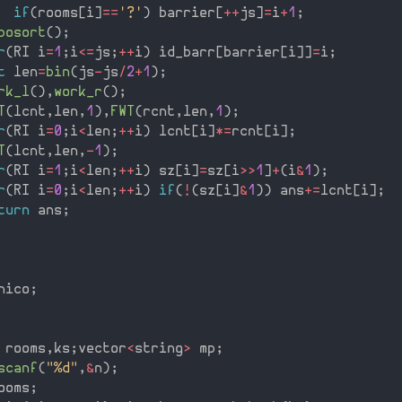
if
(
rooms
[
i
]
==
'?'
)
 barrier
[
++
js
]
=
i
+
1
;
posort
(
)
;
r
(
RI i
=
1
;
i
<=
js
;
++
i
)
 id_barr
[
barrier
[
i
]
]
=
i
;
t
 len
=
bin
(
js
-
js
/
2
+
1
)
;
rk_l
(
)
,
work_r
(
)
;
T
(
lcnt
,
len
,
1
)
,
FWT
(
rcnt
,
len
,
1
)
;
r
(
RI i
=
0
;
i
<
len
;
++
i
)
 lcnt
[
i
]
*
=
rcnt
[
i
]
;
T
(
lcnt
,
len
,
-
1
)
;
r
(
RI i
=
1
;
i
<
len
;
++
i
)
 sz
[
i
]
=
sz
[
i
>>
1
]
+
(
i
&
1
)
;
r
(
RI i
=
0
;
i
<
len
;
++
i
)
if
(
!
(
sz
[
i
]
&
1
)
)
 ans
+
=
lcnt
[
i
]
;
turn
 ans
;
nico
;
 rooms
,
ks
;
vector
<
string
>
 mp
;
scanf
(
"%d"
,
&
n
)
;
ooms
;