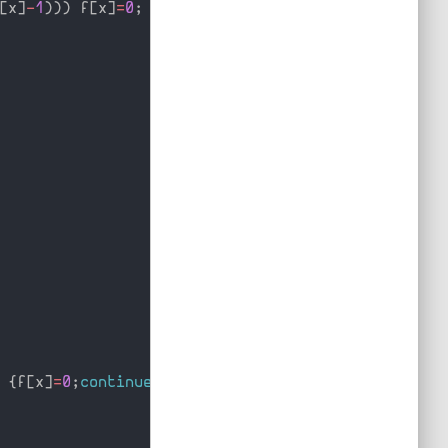
[
x
]
-
1
)
)
)
 f
[
x
]
=
0
;
{
f
[
x
]
=
0
;
continue
;
}