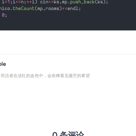
 i
=
1
;
i
<=
n
;
++
i
)
 cin
>>
ks
,
mp
.
push_back
(
ks
)
;
nico
.
theCount
(
mp
,
rooms
)
<<
endl
;
0
;
ble
...苟活者在淡红的血色中，会依稀看见微茫的希望
0 条评论