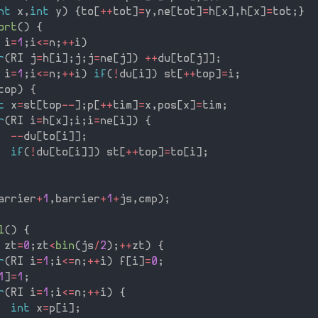
nt
 x
,
int
 y
)
{
to
[
++
tot
]
=
y
,
ne
[
tot
]
=
h
[
x
]
,
h
[
x
]
=
tot
;
}
ort
(
)
{
 i
=
1
;
i
<=
n
;
++
i
)
r
(
RI j
=
h
[
i
]
;
j
;
j
=
ne
[
j
]
)
++
du
[
to
[
j
]
]
;
 i
=
1
;
i
<=
n
;
++
i
)
if
(
!
du
[
i
]
)
 st
[
++
top
]
=
i
;
top
)
{
t
 x
=
st
[
top
--
]
;
p
[
++
tim
]
=
x
,
pos
[
x
]
=
tim
;
r
(
RI i
=
h
[
x
]
;
i
;
i
=
ne
[
i
]
)
{
--
du
[
to
[
i
]
]
;
if
(
!
du
[
to
[
i
]
]
)
 st
[
++
top
]
=
to
[
i
]
;
arrier
+
1
,
barrier
+
1
+
js
,
cmp
)
;
l
(
)
{
 zt
=
0
;
zt
<
bin
(
js
/
2
)
;
++
zt
)
{
r
(
RI i
=
1
;
i
<=
n
;
++
i
)
 f
[
i
]
=
0
;
1
]
=
1
;
r
(
RI i
=
1
;
i
<=
n
;
++
i
)
{
int
 x
=
p
[
i
]
;