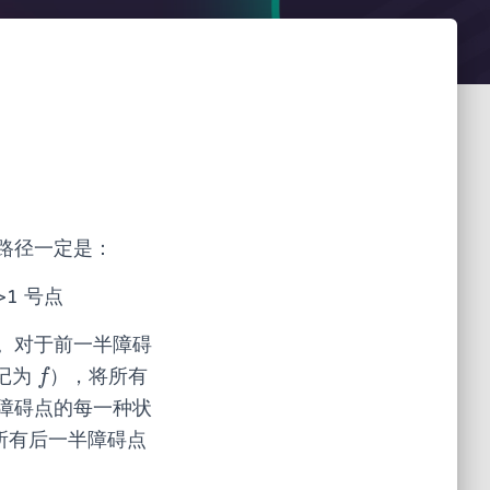
路径一定是：
1 号点
。对于前一半障碍
（记为
），将所有
f
f
半障碍点的每一种状
所有后一半障碍点