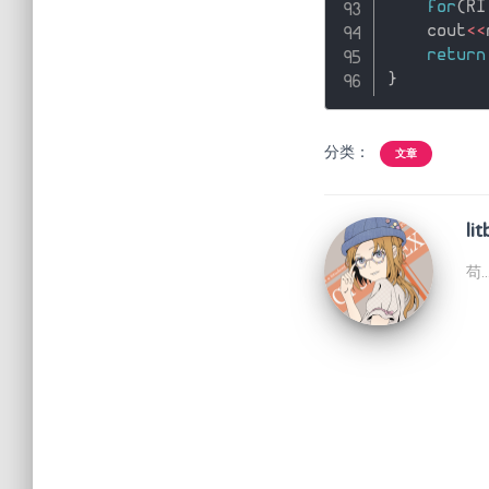
for
(
RI
    cout
<<
return
}
分类：
文章
lit
苟