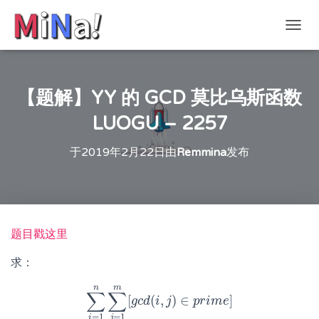
切
换
导
航
【题解】YY 的 GCD 莫比乌斯函数
LUOGU – 2257
于
2019年2月22日
由
Remmina
发布
题目戳这里
求：
n
m
∑
∑
[
(
,
)
∈
]
∑
i
=
1
n
∑
j
=
g
1
c
d
m
[
i
g
c
j
d
(
i
,
j
)
∈
p
r
p
i
r
m
i
m
e
e
]
=
1
=
1
i
j