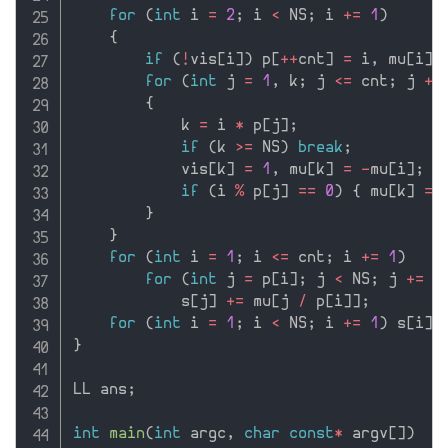
for
(
int
 i 
=
2
;
 i 
<
 NS
;
 i 
+
=
1
)
{
if
(
!
vis
[
i
]
)
 p
[
++
cnt
]
=
 i
,
 mu
[
i
]
for
(
int
 j 
=
1
,
 k
;
 j 
<=
 cnt
;
 j 
+
=
{
            k 
=
 i 
*
 p
[
j
]
;
if
(
k 
>=
 NS
)
break
;
            vis
[
k
]
=
1
,
 mu
[
k
]
=
-
mu
[
i
]
;
if
(
i 
%
 p
[
j
]
==
0
)
{
 mu
[
k
]
=
}
}
for
(
int
 i 
=
1
;
 i 
<=
 cnt
;
 i 
+
=
1
)
for
(
int
 j 
=
 p
[
i
]
;
 j 
<
 NS
;
 j 
+
=
 p
            s
[
j
]
+
=
 mu
[
j 
/
 p
[
i
]
]
;
for
(
int
 i 
=
1
;
 i 
<
 NS
;
 i 
+
=
1
)
 s
[
i
]
}
LL ans
;
int
main
(
int
 argc
,
char
const
*
 argv
[
]
)