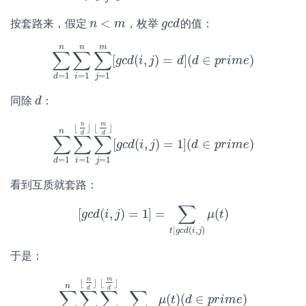
<
按套路来，假定
，枚举
的值：
n
n
<
m
m
g
g
c
c
d
d
n
n
m
∑
∑
∑
[
(
,
)
=
]
(
∈
)
∑
d
=
1
n
∑
i
=
1
n
g
∑
c
j
d
=
1
i
m
j
[
g
c
d
(
d
i
,
j
)
=
d
d
]
(
d
p
∈
r
i
p
m
r
i
m
e
e
)
=
1
=
1
=
1
i
j
d
同除
：
d
d
n
m
⌊
⌋
⌊
⌋
n
d
d
∑
∑
∑
[
(
,
)
=
1
]
(
∈
)
∑
d
=
1
n
∑
i
=
1
⌊
n
g
c
d
d
⌋
∑
i
j
=
j
1
⌊
m
d
⌋
[
g
d
c
d
(
i
,
j
p
)
=
r
i
1
m
]
(
d
e
∈
p
r
i
m
e
)
=
1
=
1
=
1
i
j
d
看到互质就套路：
∑
[
(
,
)
=
1
]
=
(
)
g
c
[
g
d
c
i
d
(
j
i
,
j
)
=
1
]
=
∑
t
|
g
c
d
(
i
,
j
)
μ
(
μ
t
)
t
|
(
,
)
t
g
c
d
i
j
于是：
n
m
⌊
⌋
⌊
⌋
n
d
d
∑
∑
∑
∑
(
)
(
∈
)
∑
d
=
1
n
∑
i
=
1
⌊
n
d
⌋
∑
j
=
1
μ
⌊
m
t
d
⌋
d
∑
t
|
g
p
c
r
d
i
(
m
i
,
j
)
e
μ
(
t
)
(
d
∈
p
r
i
m
e