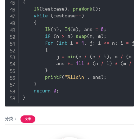
{
IN
(
testcase
)
,
preWork
(
)
;
while
(
testcase
--
)
{
IN
(
n
)
,
IN
(
m
)
,
 ans 
=
0
;
if
(
n 
>
 m
)
swap
(
n
,
 m
)
;
for
(
int
 i 
=
1
,
 j
;
 i 
<=
 n
;
 i 
=
 j 
{
            j 
=
min
(
n 
/
(
n 
/
 i
)
,
 m 
/
(
m 
/
            ans 
+
=
1ll
*
(
n 
/
 i
)
*
(
m 
/
 i
}
printf
(
"%lld\n"
,
 ans
)
;
}
return
0
;
}
分类：
文章