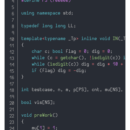
#
define
 PS (700000)
using
namespace
 std
;
typedef
long
long
 LL
;
template
<
typename
 _Tp
>
inline
void
IN
(
_Tp
{
char
 c
;
bool
 flag 
=
0
;
 dig 
=
0
;
while
(
c 
=
getchar
(
)
,
!
isdigit
(
c
)
)
if
while
(
isdigit
(
c
)
)
 dig 
=
 dig 
*
10
+
 c
if
(
flag
)
 dig 
=
-
dig
;
}
int
 testcase
,
 n
,
 m
,
 p
[
PS
]
,
 cnt
,
 mu
[
NS
]
,
 g
bool
 vis
[
NS
]
;
void
preWork
(
)
{
    mu
[
1
]
=
1
;