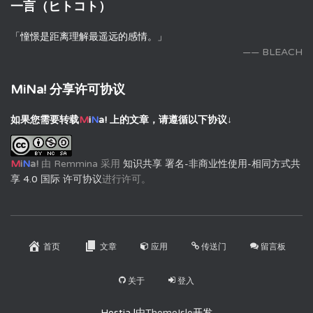
一言（ヒトコト）
「憧憬是距离理解最遥远的感情。」
—— BLEACH
MiNa! 分享许可协议
如果您需要转载
M
i
N
a!
上的文章，请遵循以下协议↓
M
i
N
a!
由
Remmina
采用
知识共享 署名-非商业性使用-相同方式共
享 4.0 国际 许可协议
进行许可。
首页
文章
应用
传送门
留言板
关于
登入
Hestia |由
ThemeIsle
开发