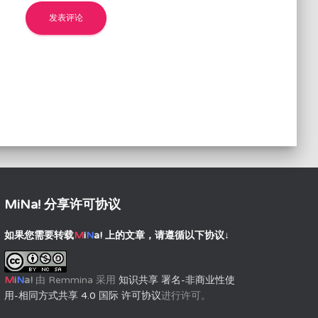
MiNa! 分享许可协议
如果您需要转载
M
i
N
a!
上的文章，请遵循以下协议↓
M
i
N
a!
由
Remmina
采用
知识共享 署名-非商业性使
用-相同方式共享 4.0 国际 许可协议
进行许可。