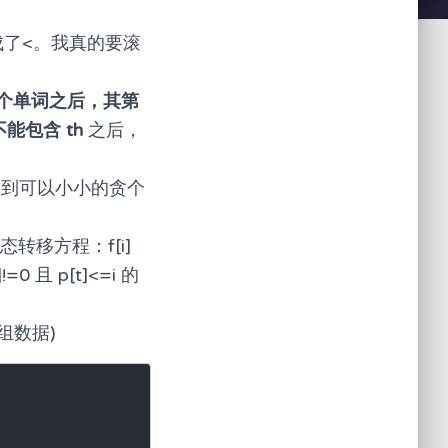
成了<。我真的要滚
个单词之后，其第
不能包含 th
之后，
想到可以小小的贪个
态转移方程：f[i]
!=0 且 p[t]<=i 的
组数据)