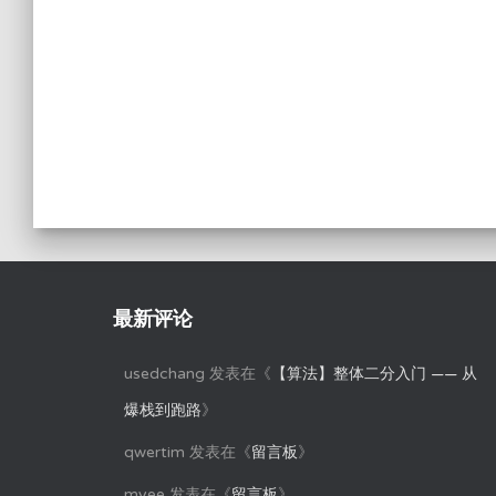
最新评论
usedchang
发表在《
【算法】整体二分入门 —— 从
爆栈到跑路
》
qwertim
发表在《
留言板
》
myee
发表在《
留言板
》