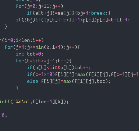
for
(
j
=
0
;
j
<
ll
;
j
++
)
if
(
s
[
t
+
j
]
!=
ss
[
j
]
)
{
bj
=
1
;
break
;
}
if
(
!
bj
)
if
(
!
p
[
t
]
||
t
+
ll
-
1
<
p
[
t
]
)
p
[
t
]
=
t
+
ll
-
1
;
}
r
(
i
=
0
;
i
<
len
;
i
++
)
for
(
j
=
1
;
j
<=
min
(
k
,
i
+
1
)
;
j
++
)
{
int
 tot
=
0
;
for
(
t
=
i
;
t
>=
j
-
1
;
t
--
)
{
if
(
p
[
t
]
<=
i
&&
p
[
t
]
)
tot
++
;
if
(
t
-
1
>=
0
)
f
[
i
]
[
j
]
=
max
(
f
[
i
]
[
j
]
,
f
[
t
-
1
]
[
j
-
1
else
 f
[
i
]
[
j
]
=
max
(
f
[
i
]
[
j
]
,
tot
)
;
}
intf
(
"%d\n"
,
f
[
len
-
1
]
[
k
]
)
;
0
;