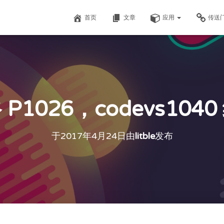
首页
文章
应用
传送
P1026，codevs104
于
2017年4月24日
由
litble
发布