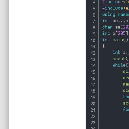
#
include
<i
#
include
<a
using
name
int
 po
,
k
,
n
char
 ss
[
20
int
 p
[
205
]
int
main
(
)
{
int
 i
,
scanf
(
while
(
sc
me
me
st
fo
sc
fo