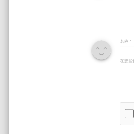
名称
*
在想些