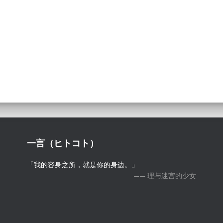
一言（ヒトコト）
「我的容身之所，就是你的身边。」
—— 理与迷宫的少女