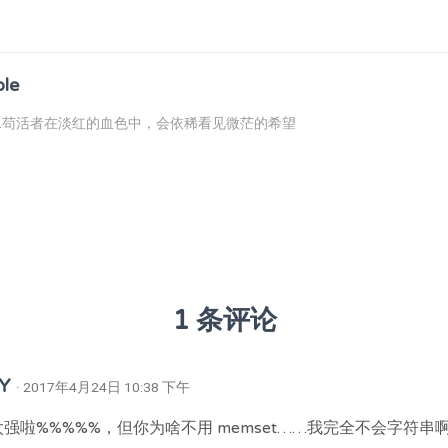
ble
...苟活者在淡红的血色中，会依稀看见微茫的希望
1 条评论
Y
· 2017年4月24日 10:38 下午
太强啦%%%%%，但你为啥不用 memset……我完全不会字符串