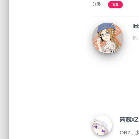
分类：
文章
lit
苟
蒟蒻XZ
ORZ，