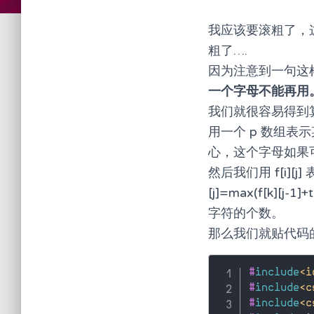
我应该要滚粗了，这
粗了….
因为注意到一句这
一个字母不能再用。例如
我们就很容易得到
用一个 p 数组表
心，这个字母如果
然后我们用 f[i][
[j]=max(f[k][j-
字符的个数。
那么我们就贴代码的
#
include
<i
#
include
<c
#
include
<c