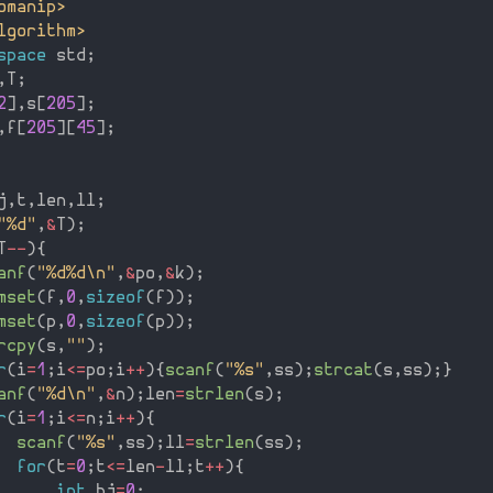
omanip>
lgorithm>
space
 std
;
,
T
;
2
]
,
s
[
205
]
;
,
f
[
205
]
[
45
]
;
j
,
t
,
len
,
ll
;
"%d"
,
&
T
)
;
T
--
)
{
anf
(
"%d%d\n"
,
&
po
,
&
k
)
;
mset
(
f
,
0
,
sizeof
(
f
)
)
;
mset
(
p
,
0
,
sizeof
(
p
)
)
;
rcpy
(
s
,
""
)
;
r
(
i
=
1
;
i
<=
po
;
i
++
)
{
scanf
(
"%s"
,
ss
)
;
strcat
(
s
,
ss
)
;
}
anf
(
"%d\n"
,
&
n
)
;
len
=
strlen
(
s
)
;
r
(
i
=
1
;
i
<=
n
;
i
++
)
{
scanf
(
"%s"
,
ss
)
;
ll
=
strlen
(
ss
)
;
for
(
t
=
0
;
t
<=
len
-
ll
;
t
++
)
{
int
 bj
=
0
;