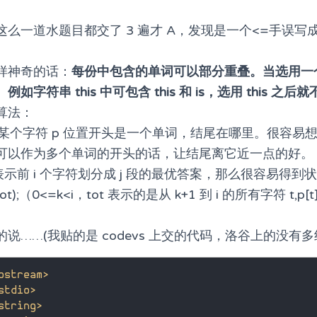
么一道水题目都交了 3 遍才 A，发现是一个<=手误写
样神奇的话：
每份中包含的单词可以部分重叠。当选用一
字符串 this 中可包含 this 和 is，选用 this 之后就
算法：
示某个字符 p 位置开头是一个单词，结尾在哪里。很容易
可以作为多个单词的开头的话，让结尾离它近一点的好。
j] 表示前 i 个字符划分成 j 段的最优答案，那么很容易得到状
1]+tot);（0<=k<i，tot 表示的是从 k+1 到 i 的所有字符 t,p[t]
说……(我贴的是 codevs 上交的代码，洛谷上的没有多
ostream>
stdio>
string>