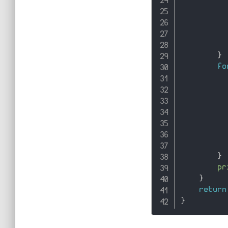
}
fo
}
pr
}
return
}