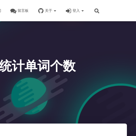
门
留言板
关于
登入
0 统计单词个数