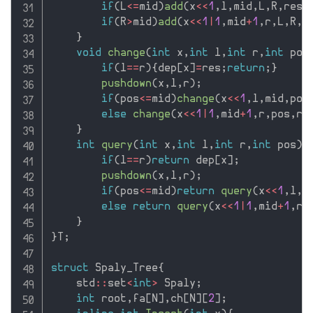
if
(
L
<=
mid
)
add
(
x
<<
1
,
l
,
mid
,
L
,
R
,
res
)
if
(
R
>
mid
)
add
(
x
<<
1
|
1
,
mid
+
1
,
r
,
L
,
R
,
r
}
void
change
(
int
 x
,
int
 l
,
int
 r
,
int
 pos
if
(
l
==
r
)
{
dep
[
x
]
=
res
;
return
;
}
pushdown
(
x
,
l
,
r
)
;
if
(
pos
<=
mid
)
change
(
x
<<
1
,
l
,
mid
,
pos
else
change
(
x
<<
1
|
1
,
mid
+
1
,
r
,
pos
,
re
}
int
query
(
int
 x
,
int
 l
,
int
 r
,
int
 pos
)
{
if
(
l
==
r
)
return
 dep
[
x
]
;
pushdown
(
x
,
l
,
r
)
;
if
(
pos
<=
mid
)
return
query
(
x
<<
1
,
l
,
m
else
return
query
(
x
<<
1
|
1
,
mid
+
1
,
r
,
}
}
T
;
struct
 Spaly_Tree
{
    std
::
set
<
int
>
 Spaly
;
int
 root
,
fa
[
N
]
,
ch
[
N
]
[
2
]
;