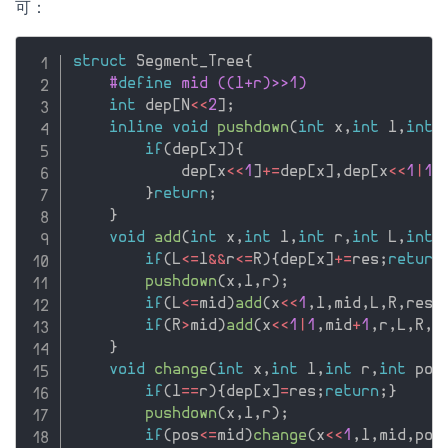
可：
struct
 Segment_Tree
{
#
define
 mid ((l+r)>>1)
int
 dep
[
N
<<
2
]
;
inline
void
pushdown
(
int
 x
,
int
 l
,
int
 
if
(
dep
[
x
]
)
{
            dep
[
x
<<
1
]
+
=
dep
[
x
]
,
dep
[
x
<<
1
|
1
]
}
return
;
}
void
add
(
int
 x
,
int
 l
,
int
 r
,
int
 L
,
int
 
if
(
L
<=
l
&&
r
<=
R
)
{
dep
[
x
]
+
=
res
;
return
pushdown
(
x
,
l
,
r
)
;
if
(
L
<=
mid
)
add
(
x
<<
1
,
l
,
mid
,
L
,
R
,
res
)
if
(
R
>
mid
)
add
(
x
<<
1
|
1
,
mid
+
1
,
r
,
L
,
R
,
r
}
void
change
(
int
 x
,
int
 l
,
int
 r
,
int
 pos
if
(
l
==
r
)
{
dep
[
x
]
=
res
;
return
;
}
pushdown
(
x
,
l
,
r
)
;
if
(
pos
<=
mid
)
change
(
x
<<
1
,
l
,
mid
,
pos