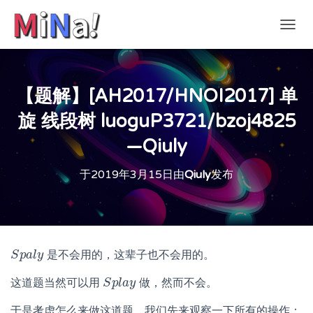
切
换
导
航
【题解】[AH2017/HNOI2017] 单
旋 线段树 luoguP3721/bzoj4825
—Qiuly
于
2019年3月15日
由
Qiuly
发布
是不会用的，这辈子也不会用的。
S
S
p
p
a
a
l
l
y
y
这道题当然可以用
做，然而不会。
S
S
p
p
l
l
a
a
y
y
于是考虑怎么来做这道题，我们先来观察一下所有的操作：