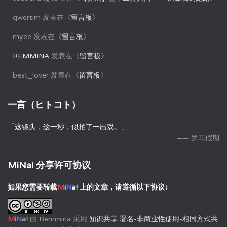
qwertim
发表在《
留言板
》
myee
发表在《
留言板
》
REMMINA
发表在《
留言板
》
best_lover
发表在《
留言板
》
一言（ヒトコト）
「这镜头，这一秒，似拍了一出戏。」
—— 罗马假期
MiNa! 分享许可协议
如果您需要转载
M
i
N
a!
上的文章，请遵循以下协议↓
M
i
N
a!
由
Remmina
采用
知识共享 署名-非商业性使用-相同方式共