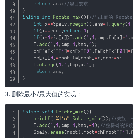
return
 ans
;
//题目要求
}
inline
int
Rotate_max
(
)
{
//与上面的 Rotate_
int
 x
=
*
Spaly
.
rbegin
(
)
,
ans
=
T
.
query
(
1
,
1
if
(
x
==
root
)
return
1
;
if
(
x
-
1
>
fa
[
x
]
)
T
.
add
(
1
,
1
,
tmp
,
fa
[
x
]
+
1
,
x
-
    T
.
add
(
1
,
1
,
tmp
,
1
,
tmp
,
1
)
;
    ch
[
fa
[
x
]
]
[
1
]
=
ch
[
x
]
[
0
]
,
fa
[
ch
[
x
]
[
0
]
]
=
fa
    ch
[
x
]
[
0
]
=
root
,
fa
[
root
]
=
x
,
root
=
x
;
    T
.
change
(
1
,
1
,
tmp
,
x
,
1
)
;
return
 ans
;
}
3. 删除最小/最大值的实现：
inline
void
Delete_min
(
)
{
printf
(
"%d\n"
,
Rotate_min
(
)
)
;
//先旋上来
    T
.
add
(
1
,
1
,
tmp
,
1
,
tmp
,
-
1
)
;
//整棵树的深度
    Spaly
.
erase
(
root
)
,
root
=
ch
[
root
]
[
1
]
,
fa