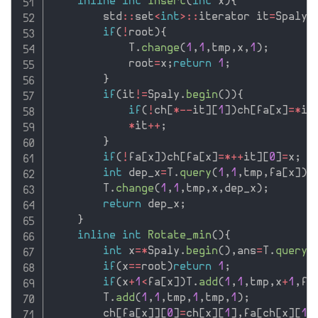
inline
int
Insert
(
int
 x
)
{
        std
::
set
<
int
>
::
iterator it
=
Spaly
.
if
(
!
root
)
{
            T
.
change
(
1
,
1
,
tmp
,
x
,
1
)
;
            root
=
x
;
return
1
;
}
if
(
it
!=
Spaly
.
begin
(
)
)
{
if
(
!
ch
[
*
--
it
]
[
1
]
)
ch
[
fa
[
x
]
=
*
it
*
it
++
;
}
if
(
!
fa
[
x
]
)
ch
[
fa
[
x
]
=
*
++
it
]
[
0
]
=
x
;
int
 dep_x
=
T
.
query
(
1
,
1
,
tmp
,
fa
[
x
]
)
+
        T
.
change
(
1
,
1
,
tmp
,
x
,
dep_x
)
;
return
 dep_x
;
}
inline
int
Rotate_min
(
)
{
int
 x
=
*
Spaly
.
begin
(
)
,
ans
=
T
.
query
(
if
(
x
==
root
)
return
1
;
if
(
x
+
1
<
fa
[
x
]
)
T
.
add
(
1
,
1
,
tmp
,
x
+
1
,
fa
        T
.
add
(
1
,
1
,
tmp
,
1
,
tmp
,
1
)
;
        ch
[
fa
[
x
]
]
[
0
]
=
ch
[
x
]
[
1
]
,
fa
[
ch
[
x
]
[
1
]