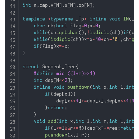
int
 m
,
tmp
,
v
[
N
]
,
a
[
N
]
,
op
[
N
]
;
template
<
typename
 _Tp
>
inline
void
IN
(
_T
char
 ch
;
bool
 flag
=
0
;
x
=
0
;
while
(
ch
=
getchar
(
)
,
!
isdigit
(
ch
)
)
if
(
ch
while
(
isdigit
(
ch
)
)
x
=
x
*
10
+
ch
-
'0'
,
ch
=
ge
if
(
flag
)
x
=
-
x
;
}
struct
 Segment_Tree
{
#
define
 mid ((l+r)>>1)
int
 dep
[
N
<<
2
]
;
inline
void
pushdown
(
int
 x
,
int
 l
,
int
 
if
(
dep
[
x
]
)
{
            dep
[
x
<<
1
]
+
=
dep
[
x
]
,
dep
[
x
<<
1
|
1
]
}
return
;
}
void
add
(
int
 x
,
int
 l
,
int
 r
,
int
 L
,
int
 
if
(
L
<=
l
&&
r
<=
R
)
{
dep
[
x
]
+
=
res
;
return
pushdown
(
x
,
l
,
r
)
;