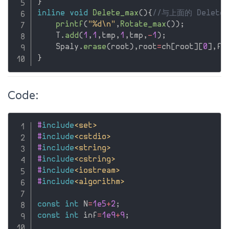
}
inline
void
Delete_max
(
)
{
//与上面的 Delete
printf
(
"%d\n"
,
Rotate_max
(
)
)
;
    T
.
add
(
1
,
1
,
tmp
,
1
,
tmp
,
-
1
)
;
    Spaly
.
erase
(
root
)
,
root
=
ch
[
root
]
[
0
]
,
fa
}
Code:
#
include
<set>
#
include
<cstdio>
#
include
<string>
#
include
<cstring>
#
include
<iostream>
#
include
<algorithm>
const
int
 N
=
1e5
+
2
;
const
int
 inf
=
1e9
+
9
;