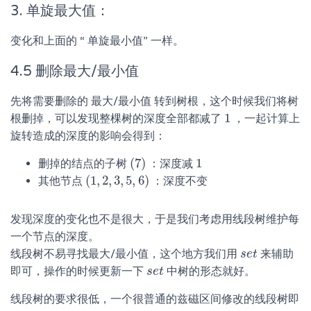
3. 单旋最大值：
变化和上面的 “ 单旋最小值” 一样。
4.5 删除最大/最小值
先将需要删除的 最大/最小值 转到树根，这个时候我们将树
1
根删掉，可以发现整棵树的深度全部都减了
，一起计算上
1
旋转造成的深度的影响会得到：
(
7
)
1
删掉的结点的子树
：深度减
(
7
)
1
(
1
,
2
,
3
,
5
,
6
)
其他节点
：深度不变
(
1
,
2
,
3
,
5
,
6
)
发现深度的变化也不是很大，于是我们考虑用线段树维护每
一个节点的深度。
线段树不易寻找最大/最小值，这个地方我们用
来辅助
s
s
e
e
t
t
即可，操作的时候更新一下
中树的形态就好。
s
s
e
e
t
t
线段树的要求很低，一个很普通的兹磁区间修改的线段树即