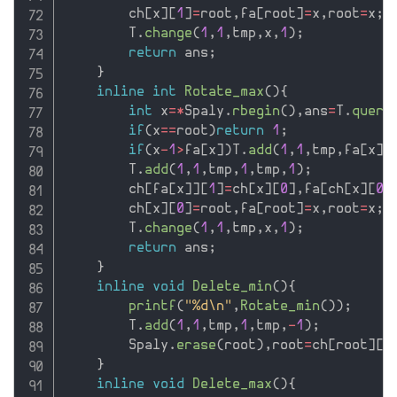
        ch
[
x
]
[
1
]
=
root
,
fa
[
root
]
=
x
,
root
=
x
;
        T
.
change
(
1
,
1
,
tmp
,
x
,
1
)
;
return
 ans
;
}
inline
int
Rotate_max
(
)
{
int
 x
=
*
Spaly
.
rbegin
(
)
,
ans
=
T
.
query
if
(
x
==
root
)
return
1
;
if
(
x
-
1
>
fa
[
x
]
)
T
.
add
(
1
,
1
,
tmp
,
fa
[
x
]
+
        T
.
add
(
1
,
1
,
tmp
,
1
,
tmp
,
1
)
;
        ch
[
fa
[
x
]
]
[
1
]
=
ch
[
x
]
[
0
]
,
fa
[
ch
[
x
]
[
0
]
        ch
[
x
]
[
0
]
=
root
,
fa
[
root
]
=
x
,
root
=
x
;
        T
.
change
(
1
,
1
,
tmp
,
x
,
1
)
;
return
 ans
;
}
inline
void
Delete_min
(
)
{
printf
(
"%d\n"
,
Rotate_min
(
)
)
;
        T
.
add
(
1
,
1
,
tmp
,
1
,
tmp
,
-
1
)
;
        Spaly
.
erase
(
root
)
,
root
=
ch
[
root
]
[
1
}
inline
void
Delete_max
(
)
{