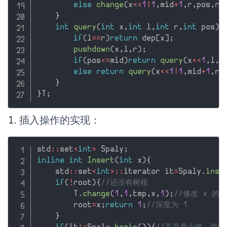
else
change
(
x
<<
1
|
1
,
mid
+
1
,
r
,
pos
,
re
}
int
query
(
int
 x
,
int
 l
,
int
 r
,
int
 pos
)
{
if
(
l
==
r
)
return
 dep
[
x
]
;
pushdown
(
x
,
l
,
r
)
;
if
(
pos
<=
mid
)
return
query
(
x
<<
1
,
l
,
m
else
return
query
(
x
<<
1
|
1
,
mid
+
1
,
r
,
}
}
T
;
1. 插入操作的实现：
std
::
set
<
int
>
 Spaly
;
inline
int
Insert
(
int
 x
)
{
    std
::
set
<
int
>
::
iterator it
=
Spaly
.
inse
if
(
!
root
)
{
//还没有树根
        T
.
change
(
1
,
1
,
tmp
,
x
,
1
)
;
//修改 x 的
        root
=
x
;
return
1
;
//深度为 1
}