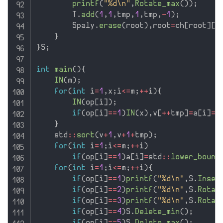
printf
(
"%d\n"
,
Rotate_max
(
)
)
;
        T
.
add
(
1
,
1
,
tmp
,
1
,
tmp
,
-
1
)
;
        Spaly
.
erase
(
root
)
,
root
=
ch
[
root
]
[
0
}
}
S
;
int
main
(
)
{
IN
(
m
)
;
for
(
int
 i
=
1
,
x
;
i
<=
m
;
++
i
)
{
IN
(
op
[
i
]
)
;
if
(
op
[
i
]
==
1
)
IN
(
x
)
,
v
[
++
tmp
]
=
a
[
i
]
=
x
}
    std
::
sort
(
v
+
1
,
v
+
1
+
tmp
)
;
for
(
int
 i
=
1
;
i
<=
m
;
++
i
)
if
(
op
[
i
]
==
1
)
a
[
i
]
=
std
::
lower_bound
for
(
int
 i
=
1
;
i
<=
m
;
++
i
)
{
if
(
op
[
i
]
==
1
)
printf
(
"%d\n"
,
S
.
Inser
if
(
op
[
i
]
==
2
)
printf
(
"%d\n"
,
S
.
Rotat
if
(
op
[
i
]
==
3
)
printf
(
"%d\n"
,
S
.
Rotat
if
(
op
[
i
]
==
4
)
S
.
Delete_min
(
)
;