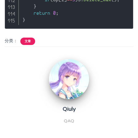
if
(
op
[
i
]
==
5
)
S
.
Delete_max
(
)
;
}
return
0
;
}
分类：
文章
Qiuly
QAQ