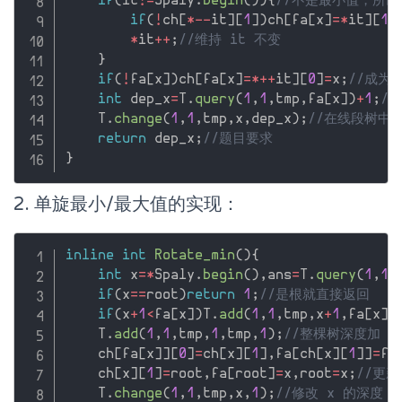
if
(
it
!=
Spaly
.
begin
(
)
)
{
//不是最小值，所
if
(
!
ch
[
*
--
it
]
[
1
]
)
ch
[
fa
[
x
]
=
*
it
]
[
1
]
*
it
++
;
//维持 it 不变
}
if
(
!
fa
[
x
]
)
ch
[
fa
[
x
]
=
*
++
it
]
[
0
]
=
x
;
//成为
int
 dep_x
=
T
.
query
(
1
,
1
,
tmp
,
fa
[
x
]
)
+
1
;
/
    T
.
change
(
1
,
1
,
tmp
,
x
,
dep_x
)
;
//在线段树中修
return
 dep_x
;
//题目要求
}
2. 单旋最小/最大值的实现：
inline
int
Rotate_min
(
)
{
int
 x
=
*
Spaly
.
begin
(
)
,
ans
=
T
.
query
(
1
,
1
,
if
(
x
==
root
)
return
1
;
//是根就直接返回
if
(
x
+
1
<
fa
[
x
]
)
T
.
add
(
1
,
1
,
tmp
,
x
+
1
,
fa
[
x
]
-
    T
.
add
(
1
,
1
,
tmp
,
1
,
tmp
,
1
)
;
//整棵树深度加 
    ch
[
fa
[
x
]
]
[
0
]
=
ch
[
x
]
[
1
]
,
fa
[
ch
[
x
]
[
1
]
]
=
fa
    ch
[
x
]
[
1
]
=
root
,
fa
[
root
]
=
x
,
root
=
x
;
//更新
    T
.
change
(
1
,
1
,
tmp
,
x
,
1
)
;
//修改 x 的深度，