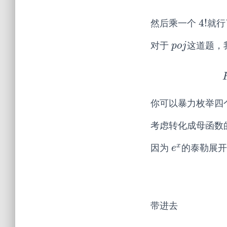
4
!
然后乘一个
就行
4
!
对于
这道题，
p
o
j
p
o
j
你可以暴力枚举四
考虑转化成母函数
x
因为
的泰勒展
e
x
e
带进去