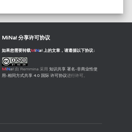
MiNa! 分享许可协议
如果您需要转载
M
i
N
a!
上的文章，请遵循以下协议↓
M
i
N
a!
由
Remmina
采用
知识共享 署名-非商业性使
用-相同方式共享 4.0 国际 许可协议
进行许可。