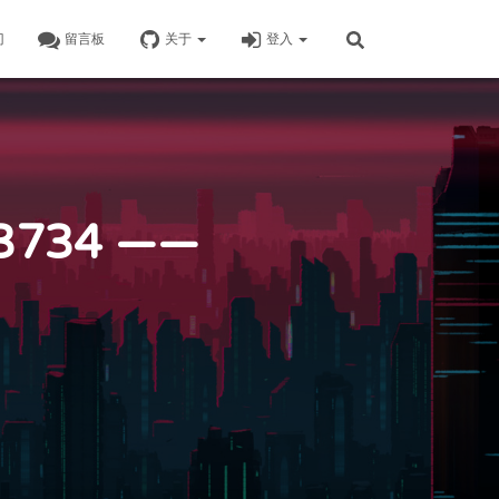
门
留言板
关于
登入
734 ——