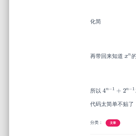
化简
n
再带回来知道
x
n
x
−
1
−
1
n
n
4
+
2
所以
4
n
−
1
+
2
n
−
1
代码太简单不贴了
分类：
文章