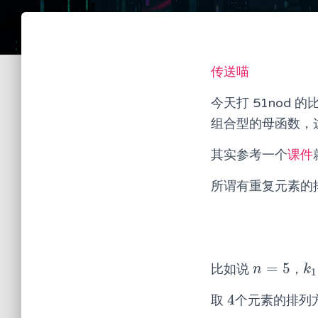
传送喵
今天打 51nod
组合型的母函数，
其实参考一个
课件
所谓有重复元素的
=
5
比如说
，
n
=
5
k
1
n
k
1
4
取
个元素的排列
4