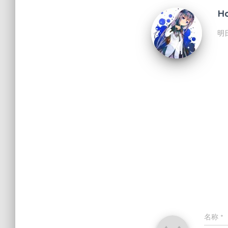
H
明
名称
*