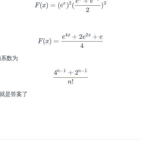
+
e
e
2
2
x
(
)
=
(
)
(
)
F
(
x
)
=
(
e
x
)
2
(
e
x
+
e
−
x
2
)
2
F
x
e
2
4
2
+
2
+
x
x
e
e
e
(
)
=
F
(
x
)
=
e
4
x
+
2
e
2
x
+
e
4
F
x
4
的系数为
−
1
−
1
n
n
4
+
2
4
n
−
1
+
2
n
−
1
n
!
!
n
就是答案了