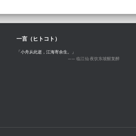
一言（ヒトコト）
「小舟从此逝，江海寄余生。」
—— 临江仙·夜饮东坡醒复醉