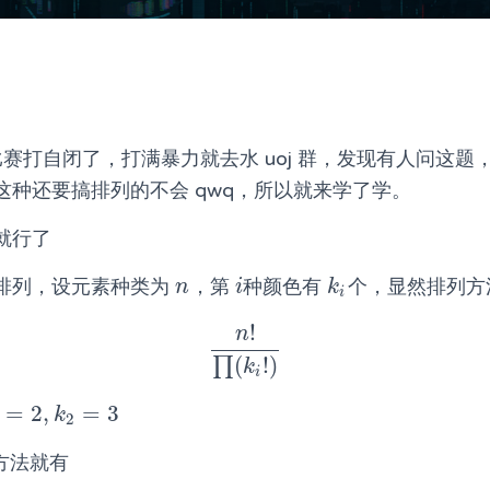
 的比赛打自闭了，打满暴力就去水 uoj 群，发现有人问这
这种还要搞排列的不会 qwq，所以就来学了学。
就行了
排列，设元素种类为
，第
种颜色有
个，显然排列方
n
i
k
i
n
i
k
i
!
n
n
!
∏
(
k
i
!
)
(
!
)
∏
k
i
=
2
,
=
3
=
2
,
k
2
=
3
k
2
方法就有