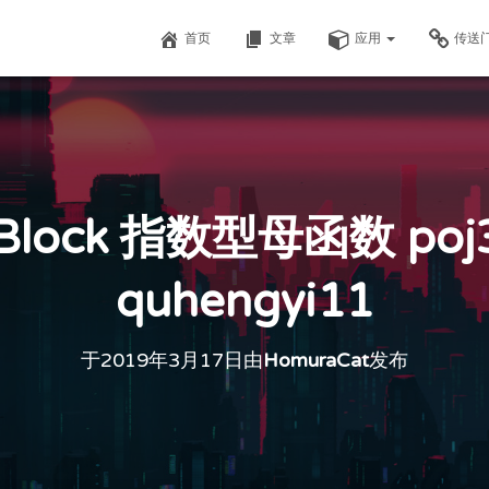
首页
文章
应用
传送
lock 指数型母函数 poj3
quhengyi11
于
2019年3月17日
由
HomuraCat
发布