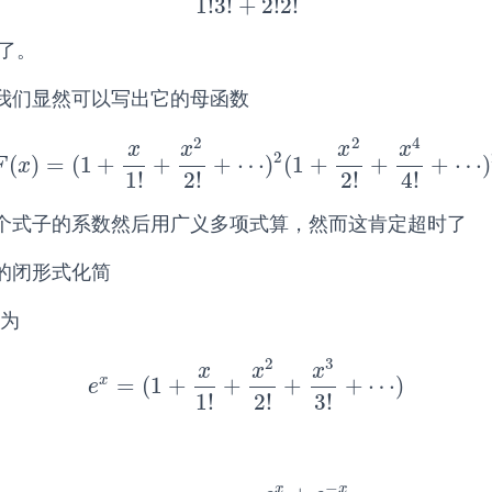
1
!
3
!
+
2
!
2
!
了。
我们显然可以写出它的母函数
2
2
4
x
x
x
x
2
(
)
=
(
1
+
+
+
⋯
)
(
1
+
+
+
⋯
)
F
(
x
)
=
(
1
+
x
1
!
+
x
2
2
!
+
⋯
)
2
(
1
+
x
2
2
!
+
x
4
4
!
+
⋯
)
2
F
x
1
!
2
!
2
!
4
!
个式子的系数然后用广义多项式算，然而这肯定超时了
的闭形式化简
开为
2
3
x
x
x
x
=
(
1
+
+
+
+
⋯
)
e
x
=
(
1
+
x
1
!
+
x
2
2
!
+
x
3
3
!
+
⋯
)
e
1
!
2
!
3
!
−
x
x