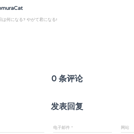
omuraCat
日は何になる? やがて君になる!
0 条评论
发表回复
电子邮件
*
网站