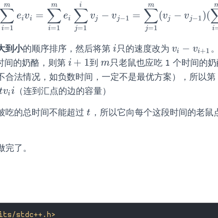
m
m
i
m
∑
∑
∑
∑
=
−
=
(
−
)
(
i
=
1
m
e
i
v
i
=
∑
i
=
1
m
e
i
∑
j
=
1
i
v
j
−
v
j
−
1
=
∑
j
=
1
m
(
v
j
−
v
j
−
1
)
(
∑
i
=
e
v
e
v
v
v
v
−
1
−
1
i
i
i
j
j
j
j
=
1
=
1
=
1
=
1
i
i
i
j
j
−
大到小
的顺序排序，然后将第
只的速度改为
i
v
i
−
v
i
+
1
i
v
v
+
1
i
i
+
1
个时间的奶酪，则第
到
只老鼠也应吃 1 个时间的
i
+
1
m
i
m
不合法情况，如负数时间，一定不是最优方案），所以第
（连到汇点的边的容量）
t
v
i
i
t
v
i
i
被吃的总时间不能超过
，所以它向每个这段时间的老鼠
t
t
做完了。
its/stdc++.h>