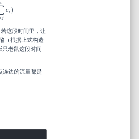
m
∑
)
j
m
e
i
)
e
i
=
j
。若这段时间里，让
奶酪（根据上式构造
只老鼠这段时间
i
i
点连边的流量都是