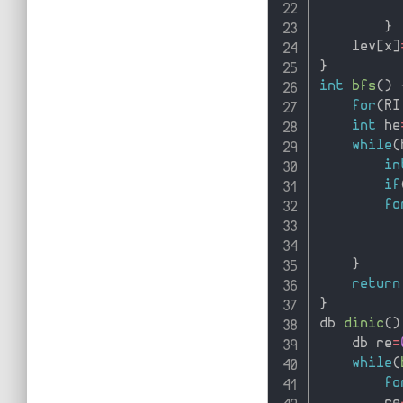
}
    lev
[
x
]
}
int
bfs
(
)
for
(
RI
int
 he
while
(
in
if
fo
          
}
return
}
db 
dinic
(
)
    db re
=
while
(
fo