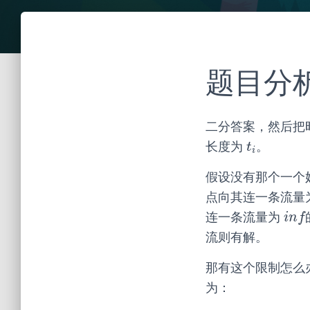
题目分
二分答案，然后把
长度为
。
t
i
t
i
假设没有那个一个
点向其连一条流量
连一条流量为
i
n
f
i
n
f
流则有解。
那有这个限制怎么
为：