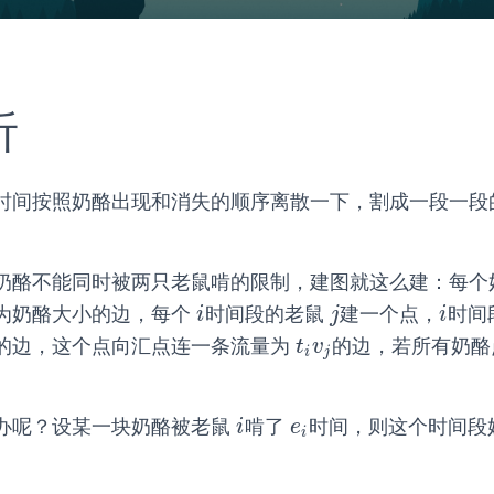
析
时间按照奶酪出现和消失的顺序离散一下，割成一段一段
奶酪不能同时被两只老鼠啃的限制，建图就这么建：每个
为奶酪大小的边，每个
时间段的老鼠
建一个点，
时间
i
j
i
i
j
i
的边，这个点向汇点连一条流量为
的边，若所有奶酪
t
i
v
j
t
v
i
j
办呢？设某一块奶酪被老鼠
啃了
时间，则这个时间段
i
e
i
i
e
i