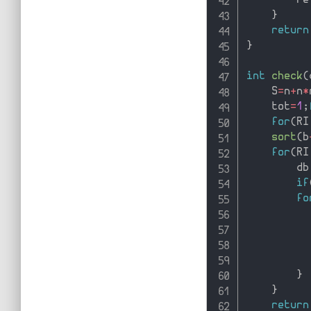
        re
}
return
}
int
check
(
    S
=
n
+
n
*
    tot
=
1
;
for
(
RI
sort
(
b
for
(
RI
        db
if
fo
}
}
return