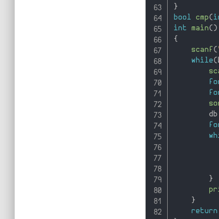
}
bool
cmp
(
i
int
main
(
)
{
scanf
(
while
(
sc
fo
fo
so
        db
fo
wh
          
}
pr
}
return