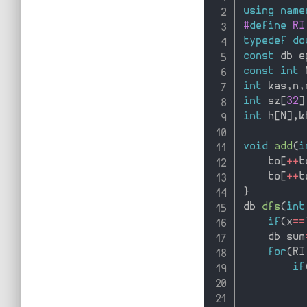
using
name
#
define
 RI
typedef
do
const
 db e
const
int
 
int
 kas
,
n
,
int
 sz
[
32
]
int
 h
[
N
]
,
k
void
add
(
i
    to
[
++
t
    to
[
++
t
}
db 
dfs
(
int
if
(
x
==
    db sum
for
(
RI
if
          
          