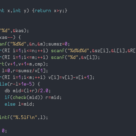
nt
 x
,
int
 y
)
{
return
 x
>
y
;
}
"%d"
,
&
kas
)
;
kas
--
)
{
anf
(
"%d%d"
,
&
n
,
&
m
)
;
sumsz
=
0
;
r
(
RI i
=
1
;
i
<=
n
;
++
i
)
scanf
(
"%d%d%d"
,
&
sz
[
i
]
,
&
L
[
i
]
,
&
R
[
r
(
RI i
=
1
;
i
<=
m
;
++
i
)
scanf
(
"%d"
,
&
v
[
i
]
)
;
rt
(
v
+
1
,
v
+
1
+
m
,
cmp
)
;
 l
=
0
,
r
=
sumsz
/
v
[
1
]
;
r
(
RI i
=
1
;
i
<
m
;
++
i
)
 v
[
i
]
=
v
[
i
]
-
v
[
i
+
1
]
;
ile
(
r
-
l
>
1e-5
)
{
  db mid
=
(
l
+
r
)
/
2.0
;
if
(
check
(
mid
)
)
 r
=
mid
;
else
 l
=
mid
;
intf
(
"%.5lf\n"
,
l
)
;
0
;