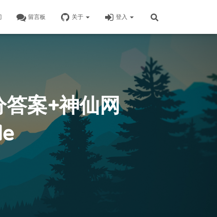
门
留言板
关于
登入
二分答案+神仙网
le