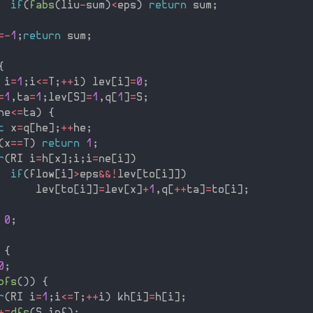
if
(
fabs
(
liu
-
sum
)
<
eps
)
return
 sum
;
=
-
1
;
return
 sum
;
{
 i
=
1
;
i
<=
T
;
++
i
)
 lev
[
i
]
=
0
;
=
1
,
ta
=
1
;
lev
[
S
]
=
1
,
q
[
1
]
=
S
;
he
<=
ta
)
{
t
 x
=
q
[
he
]
;
++
he
;
(
x
==
T
)
return
1
;
r
(
RI i
=
h
[
x
]
;
i
;
i
=
ne
[
i
]
)
if
(
flow
[
i
]
>
eps
&&
!
lev
[
to
[
i
]
]
)
      lev
[
to
[
i
]
]
=
lev
[
x
]
+
1
,
q
[
++
ta
]
=
to
[
i
]
;
0
;
{
0
;
bfs
(
)
)
{
r
(
RI i
=
1
;
i
<=
T
;
++
i
)
 kh
[
i
]
=
h
[
i
]
;