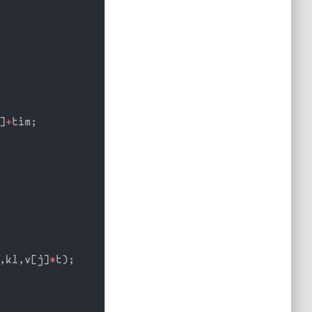
]
+
tim
;
,
kl
,
v
[
j
]
*
t
)
;