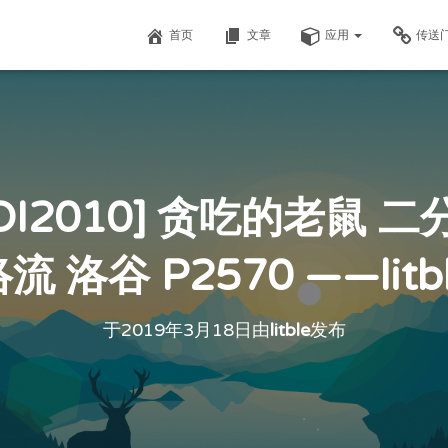
首页
文章
应用
传送
OI2010] 贪吃的老鼠 
流 洛谷 P2570 ——litb
于
2019年3月18日
由
litble
发布