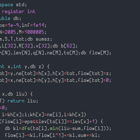
space
 std
;
 register int
uble
 db
;
ps
=
1e-9
,
inf
=
1e14
;
N
=
2005
,
M
=
1000005
;
m
,
S
,
T
,
tot
;
db sumsz
;
,
L
[
32
]
,
R
[
32
]
,
v
[
32
]
;
db b
[
62
]
;
h
[
N
]
,
lev
[
N
]
,
q
[
N
]
,
ne
[
M
]
,
to
[
M
]
;
db flow
[
M
]
;
nt
 x
,
int
 y
,
db z
)
{
ot
]
=
y
,
ne
[
tot
]
=
h
[
x
]
,
h
[
x
]
=
tot
,
flow
[
tot
]
=
z
;
ot
]
=
x
,
ne
[
tot
]
=
h
[
y
]
,
h
[
y
]
=
tot
,
flow
[
tot
]
=
0
;
 x
,
db liu
)
{
T
)
return
 liu
;
=
0
;
 i
=
kh
[
x
]
;
i
;
kh
[
x
]
=
ne
[
i
]
,
i
=
kh
[
x
]
)
(
flow
[
i
]
>
eps
&&
lev
[
to
[
i
]
]
==
lev
[
x
]
+
1
)
{
  db kl
=
dfs
(
to
[
i
]
,
min
(
liu
-
sum
,
flow
[
i
]
)
)
;
  flow
[
i
]
-
=
kl
,
flow
[
i
^
1
]
+
=
kl
,
sum
+
=
kl
;