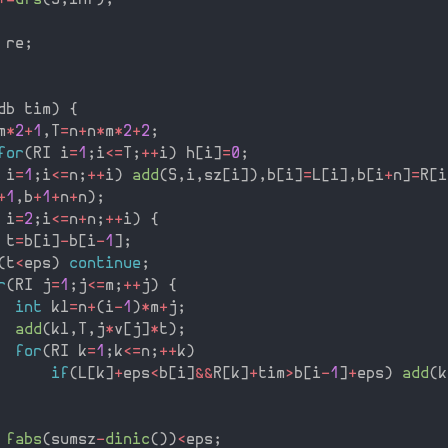
+
=
dfs
(
S
,
inf
)
;
 re
;
db tim
)
{
m
*
2
+
1
,
T
=
n
+
n
*
m
*
2
+
2
;
for
(
RI i
=
1
;
i
<=
T
;
++
i
)
 h
[
i
]
=
0
;
 i
=
1
;
i
<=
n
;
++
i
)
add
(
S
,
i
,
sz
[
i
]
)
,
b
[
i
]
=
L
[
i
]
,
b
[
i
+
n
]
=
R
[
i
+
1
,
b
+
1
+
n
+
n
)
;
 i
=
2
;
i
<=
n
+
n
;
++
i
)
{
 t
=
b
[
i
]
-
b
[
i
-
1
]
;
(
t
<
eps
)
continue
;
r
(
RI j
=
1
;
j
<=
m
;
++
j
)
{
int
 kl
=
n
+
(
i
-
1
)
*
m
+
j
;
add
(
kl
,
T
,
j
*
v
[
j
]
*
t
)
;
for
(
RI k
=
1
;
k
<=
n
;
++
k
)
if
(
L
[
k
]
+
eps
<
b
[
i
]
&&
R
[
k
]
+
tim
>
b
[
i
-
1
]
+
eps
)
add
(
k
fabs
(
sumsz
-
dinic
(
)
)
<
eps
;