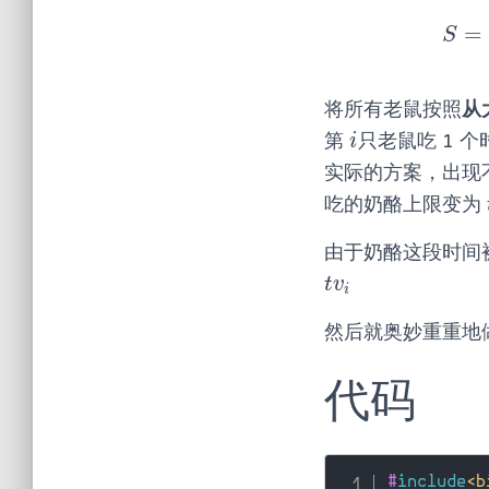
=
S
=
∑
S
将所有老鼠按照
从
第
只老鼠吃 1 
i
i
实际的方案，出现
吃的奶酪上限变为
由于奶酪这段时间
t
v
i
t
v
i
然后就奥妙重重地
代码
#
include
<b