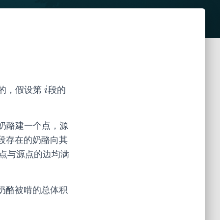
的，假设第
段的
i
i
奶酪建一个点，源
段存在的奶酪向其
点与源点的边均满
奶酪被啃的总体积