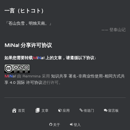
一言（ヒトコト）
「苍山负雪，明烛天南。」
—— 登泰山记
MiNa! 分享许可协议
如果您需要转载
M
i
N
a!
上的文章，请遵循以下协议↓
M
i
N
a!
由
Remmina
采用
知识共享 署名-非商业性使用-相同方式共
享 4.0 国际 许可协议
进行许可。
首页
文章
应用
传送门
留言板
关于
登入