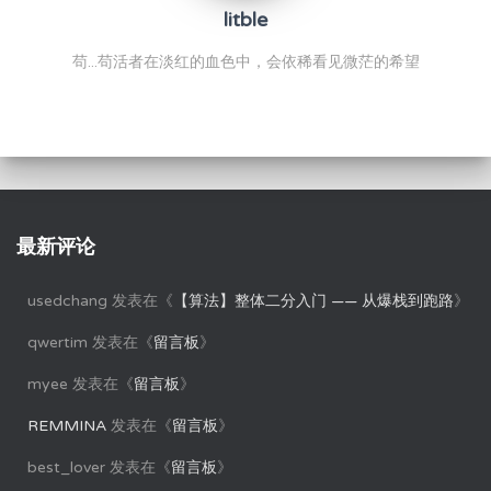
litble
苟...苟活者在淡红的血色中，会依稀看见微茫的希望
最新评论
usedchang
发表在《
【算法】整体二分入门 —— 从爆栈到跑路
》
qwertim
发表在《
留言板
》
myee
发表在《
留言板
》
REMMINA
发表在《
留言板
》
best_lover
发表在《
留言板
》