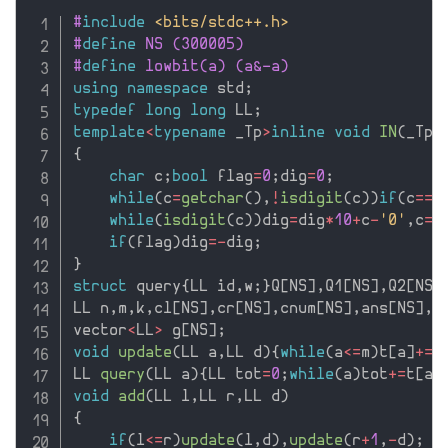
#
include
<bits/stdc++.h>
#
define
 NS (300005)
#
define
 lowbit(a) (a&-a)
using
namespace
 std
;
typedef
long
long
 LL
;
template
<
typename
 _Tp
>
inline
void
IN
(
_Tp
&
{
char
 c
;
bool
 flag
=
0
;
dig
=
0
;
while
(
c
=
getchar
(
)
,
!
isdigit
(
c
)
)
if
(
c
==
'
while
(
isdigit
(
c
)
)
dig
=
dig
*
10
+
c
-
'0'
,
c
=
g
if
(
flag
)
dig
=
-
dig
;
}
struct
 query
{
LL id
,
w
;
}
Q
[
NS
]
,
Q1
[
NS
]
,
Q2
[
NS
]
LL n
,
m
,
k
,
cl
[
NS
]
,
cr
[
NS
]
,
cnum
[
NS
]
,
ans
[
NS
]
,
t
vector
<
LL
>
 g
[
NS
]
;
void
update
(
LL a
,
LL d
)
{
while
(
a
<=
m
)
t
[
a
]
+
=
d
LL 
query
(
LL a
)
{
LL tot
=
0
;
while
(
a
)
tot
+
=
t
[
a
]
void
add
(
LL l
,
LL r
,
LL d
)
{
if
(
l
<=
r
)
update
(
l
,
d
)
,
update
(
r
+
1
,
-
d
)
;