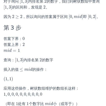
[
1
,
3
]
2
对于询问
内排名第
的数字，我们到树状数组中查询
[
1
,
3
]
2
[
1
,
3
]
2
的区间和，发现是
。
[
1
,
3
]
2
2
≥
2
[
0
,
]
[
0
,
2
]
因为
，所以询问的答案属于区间
即
。
2
≥
2
[
0
,
m
m
i
d
i
d
]
[
0
,
2
]
第 3 步
0
答案下界：
0
2
答案上界：
2
=
1
m
m
i
i
d
d
=
1
[
1
,
3
]
2
查询：
内排名第
的数字
[
1
,
3
]
2
≤
插入的值
的操作：
≤
m
m
i
d
i
d
(
1
,
1
)
(
1
,
1
)
应用这些操作，树状数组维护的数组长这样：
1
,
0
,
0
,
0
,
0
,
0
,
0
,
0
,
0
,
0
1
,
0
,
0
,
0
,
0
,
0
,
0
,
0
,
0
,
0
1
1
（即在
处有
个数字比
小（或等于））
1
1
m
m
i
i
d
d