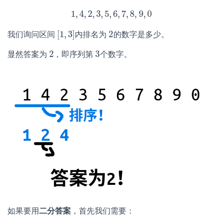
1
,
4
,
2
,
3
,
5
,
6
,
7
,
8
,
9
,
0
1
,
4
,
2
,
3
,
5
,
6
,
7
,
8
,
9
,
0
[
1
,
3
]
2
我们询问区间
内排名为
的数字是多少。
[
1
,
3
]
2
2
3
显然答案为
，即序列第
个数字。
2
3
如果要用
二分答案
，首先我们需要：