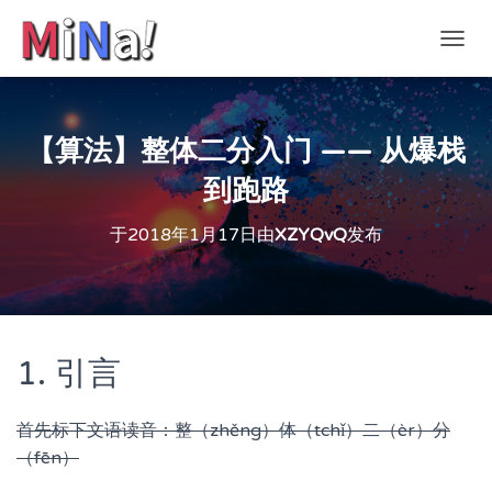
切
换
导
航
【算法】整体二分入门 —— 从爆栈
到跑路
于
2018年1月17日
由
XZYQvQ
发布
1. 引言
首先标下文语读音：整（zhěng）体（tchǐ）二（èr）分
（fēn）