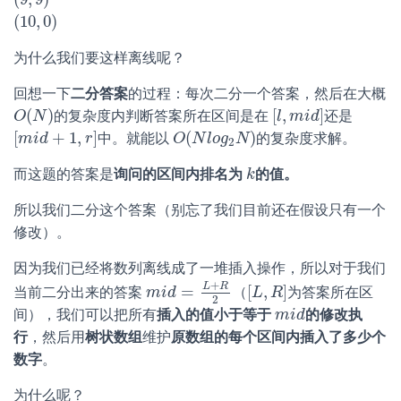
(
9
,
9
)
(
10
,
0
)
(
10
,
0
)
为什么我们要这样离线呢？
回想一下
二分答案
的过程：每次二分一个答案，然后在大概
(
)
[
,
]
的复杂度内判断答案所在区间是在
还是
O
O
(
N
N
)
[
l
l
,
m
m
i
d
i
]
d
[
+
1
,
]
(
)
中。就能以
的复杂度求解。
[
m
m
i
i
d
d
+
1
,
r
]
r
O
O
(
N
N
l
o
l
o
g
g
2
N
N
)
2
而这题的答案是
询问的区间内排名为
的值。
k
k
所以我们二分这个答案（别忘了我们目前还在假设只有一个
修改）。
因为我们已经将数列离线成了一堆插入操作，所以对于我们
+
L
R
=
[
,
]
当前二分出来的答案
（
为答案所在区
m
m
i
i
d
d
=
L
+
R
2
[
L
L
,
R
R
]
2
间），我们可以把所有
插入的值小于等于
的修改执
m
m
i
i
d
d
行
，然后用
树状数组
维护
原数组的每个区间内插入了多少个
数字
。
为什么呢？