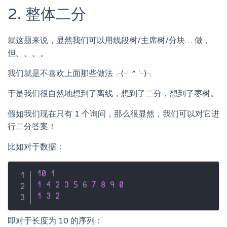
2. 整体二分
就这题来说，显然我们可以用线段树/主席树/分块… 做，
但。。。。
我们就是不喜欢上面那些做法╭(╯^╰)╮
于是我们很自然地想到了离线，想到了二分
，想到了枣树
。
假如我们现在只有 1 个询问，那么很显然，我们可以对它进
行二分答案！
比如对于数据：
10
1
1
4
2
3
5
6
7
8
9
0
1
3
2
即对于长度为 10 的序列：