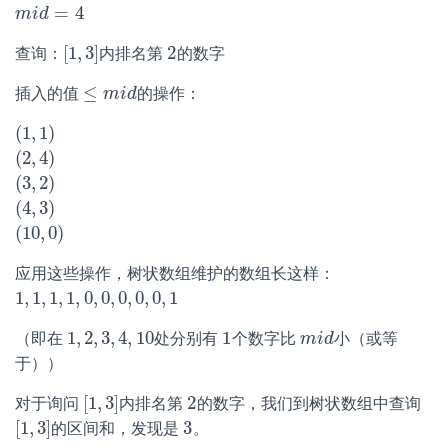
=
4
m
m
i
i
d
d
=
4
[
1
,
3
]
2
查询：
内排名第
的数字
[
1
,
3
]
2
≤
插入的值
的操作：
≤
m
m
i
d
i
d
(
1
,
1
)
(
1
,
1
)
(
2
,
4
)
(
2
,
4
)
(
3
,
2
)
(
3
,
2
)
(
4
,
3
)
(
4
,
3
)
(
10
,
0
)
(
10
,
0
)
应用这些操作，树状数组维护的数组长这样：
1
,
1
,
1
,
1
,
0
,
0
,
0
,
0
,
0
,
1
1
,
1
,
1
,
1
,
0
,
0
,
0
,
0
,
0
,
1
1
,
2
,
3
,
4
,
10
1
（即在
处分别有
个数字比
小（或等
1
,
2
,
3
,
4
,
10
1
m
m
i
i
d
d
于））
[
1
,
3
]
2
对于询问
内排名第
的数字，我们到树状数组中查询
[
1
,
3
]
2
[
1
,
3
]
3
的区间和，发现是
。
[
1
,
3
]
3