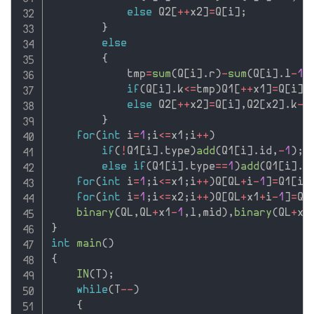
else
 Q2
[
++
x2
]
=
Q
[
i
]
;
}
else
{
            tmp
=
sum
(
Q
[
i
]
.
r
)
-
sum
(
Q
[
i
]
.
l
-
1
)
if
(
Q
[
i
]
.
k
<=
tmp
)
Q1
[
++
x1
]
=
Q
[
i
]
;
else
 Q2
[
++
x2
]
=
Q
[
i
]
,
Q2
[
x2
]
.
k
-
=
}
for
(
int
 i
=
1
;
i
<=
x1
;
i
++
)
if
(
!
Q1
[
i
]
.
type
)
add
(
Q1
[
i
]
.
id
,
-
1
)
;
else
if
(
Q1
[
i
]
.
type
==
1
)
add
(
Q1
[
i
]
.
i
for
(
int
 i
=
1
;
i
<=
x1
;
i
++
)
Q
[
QL
+
i
-
1
]
=
Q1
[
i
]
for
(
int
 i
=
1
;
i
<=
x2
;
i
++
)
Q
[
QL
+
x1
+
i
-
1
]
=
Q2
binary
(
QL
,
QL
+
x1
-
1
,
l
,
mid
)
,
binary
(
QL
+
x1
}
int
main
(
)
{
IN
(
T
)
;
while
(
T
--
)
{