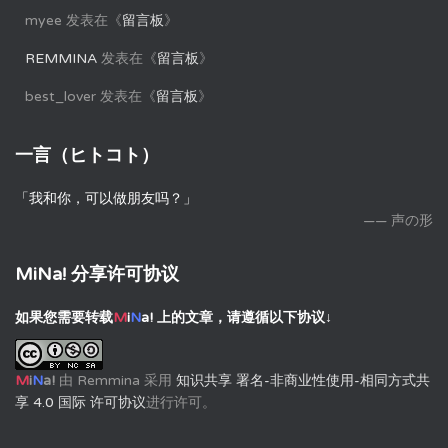
myee
发表在《
留言板
》
REMMINA
发表在《
留言板
》
best_lover
发表在《
留言板
》
一言（ヒトコト）
「我和你，可以做朋友吗？」
—— 声の形
MiNa! 分享许可协议
如果您需要转载
M
i
N
a!
上的文章，请遵循以下协议↓
M
i
N
a!
由
Remmina
采用
知识共享 署名-非商业性使用-相同方式共
享 4.0 国际 许可协议
进行许可。