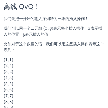
离线 QvQ！
我们先把一开始的输入序列转为一堆的
插入操作
！
(
,
)
我们可以用一个二元组
表示每个插入操作，
表示插
(
x
x
,
y
)
y
x
x
入的位置，
表示插入的值
y
y
比如对于这个数据的话，我们可以用这些插入操作表示这个
序列：
(
1
,
1
)
(
1
,
1
)
(
2
,
4
)
(
2
,
4
)
(
3
,
2
)
(
3
,
2
)
(
4
,
3
)
(
4
,
3
)
(
5
,
5
)
(
5
,
5
)
(
6
,
6
)
(
6
,
6
)
(
7
,
7
)
(
7
,
7
)
(
8
,
8
)
(
8
,
8
)
(
9
,
9
)