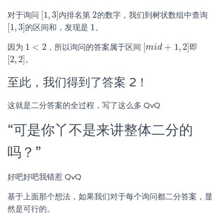
[
1
,
3
]
2
对于询问
内排名第
的数字，我们到树状数组中查询
[
1
,
3
]
2
[
1
,
3
]
1
的区间和，发现是
。
[
1
,
3
]
1
1
<
2
[
+
1
,
2
]
因为
，所以询问的答案属于区间
即
1
<
2
[
m
m
i
i
d
d
+
1
,
2
]
[
2
,
2
]
。
[
2
,
2
]
至此，我们得到了答案 2！
这就是二分答案的全过程，写了这么多 QvQ
“可是你丫不是来讲整体二分的
吗？”
好吧好吧我错惹 QvQ
基于上面那个想法，如果我们对于每个询问都二分答案，显
然是可行的。