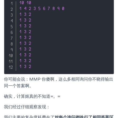
10
10
1
4
2
3
5
6
7
8
9
0
1
3
2
1
3
2
1
3
2
1
3
2
1
3
2
1
3
2
1
3
2
1
3
2
1
3
2
1
3
2
你可能会说：MMP 你傻啊，这么多相同询问你不晓得输出
同一个答案啊。
确实，计算姬真的不知道=。=
我们经过仔细观察发现：
我们主要的复杂度耗费在了
对每个询问都执行了相同答案区