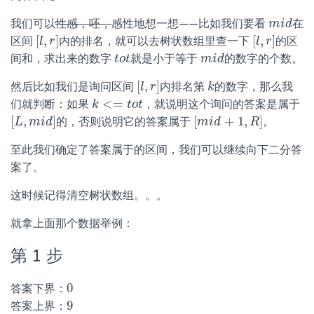
我们可以
性感，呸，
感性地想一想——比如我们要看
在
m
m
i
i
d
d
[
,
]
[
,
]
区间
内的排名，就可以去树状数组里查一下
的区
[
l
l
,
r
r
]
[
l
l
,
r
r
]
间和，求出来的数字
就是小于等于
的数字的个数。
t
t
o
o
t
t
m
m
i
i
d
d
[
,
]
然后比如我们是询问区间
内排名第
的数字，那么我
[
l
l
,
r
r
]
k
k
<
=
们就判断：如果
，就说明这个询问的答案是属于
k
k
<=
t
o
t
t
o
t
[
,
]
[
+
1
,
]
的，否则说明它的答案属于
。
[
L
L
,
m
m
i
d
i
]
d
[
m
m
i
i
d
d
+
1
,
R
]
R
至此我们确定了答案属于的区间，我们可以继续向下二分答
案了。
这时候记得清空树状数组。。。
就拿上面那个数据举例：
第 1 步
0
答案下界：
0
9
答案上界：
9