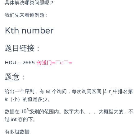
具体解决哪类问题呢？
我们先来看道例题：
Kth number
题目链接：
HDU – 2665:
传送门=￣ω￣=
题意：
[
,
]
给出一个序列，有 M 个询问，每次询问区间
中排名第
[
l
l
,
r
r
]
（小）的值是多少。
k
k
5
10
数据在
级别的范围内。数字大小。。。大概挺大的，不
10
5
过 int 存的下。
有多组数据。