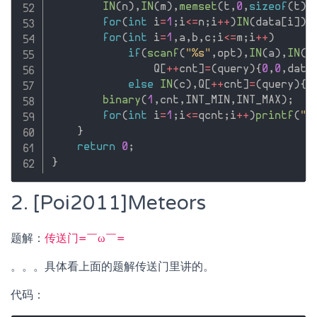
IN
(
n
)
,
IN
(
m
)
,
memset
(
t
,
0
,
sizeof
(
t
)
)
for
(
int
 i
=
1
;
i
<=
n
;
i
++
)
IN
(
data
[
i
]
)
,
for
(
int
 i
=
1
,
a
,
b
,
c
;
i
<=
m
;
i
++
)
if
(
scanf
(
"%s"
,
opt
)
,
IN
(
a
)
,
IN
(
b
                Q
[
++
cnt
]
=
(
query
)
{
0
,
0
,
data
else
IN
(
c
)
,
Q
[
++
cnt
]
=
(
query
)
{
a
binary
(
1
,
cnt
,
INT_MIN
,
INT_MAX
)
;
for
(
int
 i
=
1
;
i
<=
qcnt
;
i
++
)
printf
(
"%
}
return
0
;
}
2. [Poi2011]Meteors
题解：
传送门=￣ω￣=
。。。具体看上面的题解传送门里讲的。
代码：