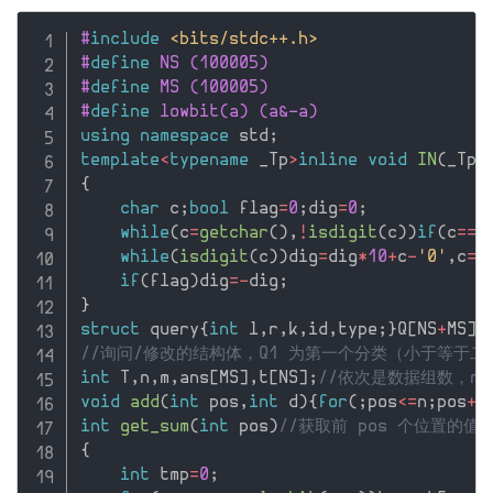
#
include
<bits/stdc++.h>
#
define
 NS (100005)
#
define
 MS (100005)
#
define
 lowbit(a) (a&-a)
using
namespace
 std
;
template
<
typename
 _Tp
>
inline
void
IN
(
_Tp
&
{
char
 c
;
bool
 flag
=
0
;
dig
=
0
;
while
(
c
=
getchar
(
)
,
!
isdigit
(
c
)
)
if
(
c
==
'
while
(
isdigit
(
c
)
)
dig
=
dig
*
10
+
c
-
'0'
,
c
=
g
if
(
flag
)
dig
=
-
dig
;
}
struct
 query
{
int
 l
,
r
,
k
,
id
,
type
;
}
Q
[
NS
+
MS
]
,
//询问/修改的结构体，Q1 为第一个分类（小于等于二
int
 T
,
n
,
m
,
ans
[
MS
]
,
t
[
NS
]
;
//依次是数据组数，n
void
add
(
int
 pos
,
int
 d
)
{
for
(
;
pos
<=
n
;
pos
+
=
int
get_sum
(
int
 pos
)
//获取前 pos 个位置的值
{
int
 tmp
=
0
;