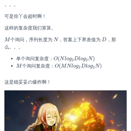
。。。
可是你丫会超时啊！
这样的复杂度我们算算。
个询问，序列长度为
，答案上下界差值为
，那
M
M
N
N
D
D
么。。。
(
)
单个询问复杂度：
O
O
(
N
N
l
o
l
o
g
g
2
D
D
l
o
l
g
o
g
2
N
N
)
2
2
(
)
个询问复杂度：
M
M
O
O
(
M
M
N
N
l
o
l
g
o
2
g
D
D
l
o
l
g
o
2
g
N
N
)
2
2
这是稳妥妥の爆炸啊！