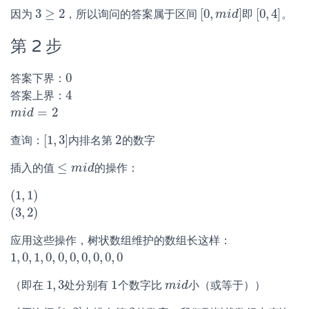
3
≥
2
[
0
,
]
[
0
,
4
]
因为
，所以询问的答案属于区间
即
。
3
≥
2
[
0
,
m
m
i
d
i
d
]
[
0
,
4
]
第 2 步
0
答案下界：
0
4
答案上界：
4
=
2
m
m
i
i
d
d
=
2
[
1
,
3
]
2
查询：
内排名第
的数字
[
1
,
3
]
2
≤
插入的值
的操作：
≤
m
m
i
d
i
d
(
1
,
1
)
(
1
,
1
)
(
3
,
2
)
(
3
,
2
)
应用这些操作，树状数组维护的数组长这样：
1
,
0
,
1
,
0
,
0
,
0
,
0
,
0
,
0
,
0
1
,
0
,
1
,
0
,
0
,
0
,
0
,
0
,
0
,
0
1
,
3
1
（即在
处分别有
个数字比
小（或等于））
1
,
3
1
m
m
i
i
d
d