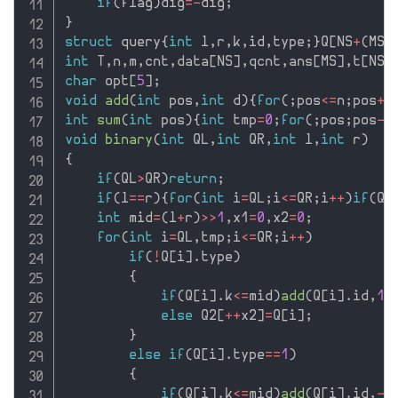
if
(
flag
)
dig
=
-
dig
;
}
struct
 query
{
int
 l
,
r
,
k
,
id
,
type
;
}
Q
[
NS
+
(
MS
<
int
 T
,
n
,
m
,
cnt
,
data
[
NS
]
,
qcnt
,
ans
[
MS
]
,
t
[
NS
]
char
 opt
[
5
]
;
void
add
(
int
 pos
,
int
 d
)
{
for
(
;
pos
<=
n
;
pos
+
=
int
sum
(
int
 pos
)
{
int
 tmp
=
0
;
for
(
;
pos
;
pos
-
=
void
binary
(
int
 QL
,
int
 QR
,
int
 l
,
int
 r
)
{
if
(
QL
>
QR
)
return
;
if
(
l
==
r
)
{
for
(
int
 i
=
QL
;
i
<=
QR
;
i
++
)
if
(
Q
[
int
 mid
=
(
l
+
r
)
>>
1
,
x1
=
0
,
x2
=
0
;
for
(
int
 i
=
QL
,
tmp
;
i
<=
QR
;
i
++
)
if
(
!
Q
[
i
]
.
type
)
{
if
(
Q
[
i
]
.
k
<=
mid
)
add
(
Q
[
i
]
.
id
,
1
)
else
 Q2
[
++
x2
]
=
Q
[
i
]
;
}
else
if
(
Q
[
i
]
.
type
==
1
)
{
if
(
Q
[
i
]
.
k
<=
mid
)
add
(
Q
[
i
]
.
id
,
-
1