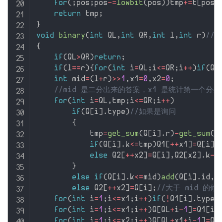
for
(
;
pos
;
pos
-
=
lowbit
(
pos
)
)
tmp
+
=
t
[
pos
]
return
 tmp
;
}
void
binary
(
int
 QL
,
int
 QR
,
int
 l
,
int
 r
)
//
{
if
(
QL
>
QR
)
return
;
if
(
l
==
r
)
{
for
(
int
 i
=
QL
;
i
<=
QR
;
i
++
)
if
(
Q
[
int
 mid
=
(
l
+
r
)
>>
1
,
x1
=
0
,
x2
=
0
;
//mid 是二分出来的答案，x1 是统计第一个分
for
(
int
 i
=
QL
,
tmp
;
i
<=
QR
;
i
++
)
if
(
Q
[
i
]
.
type
)
//如果是询问
{
            tmp
=
get_sum
(
Q
[
i
]
.
r
)
-
get_sum
(
Q
if
(
Q
[
i
]
.
k
<=
tmp
)
Q1
[
++
x1
]
=
Q
[
i
]
;
else
 Q2
[
++
x2
]
=
Q
[
i
]
,
Q2
[
x2
]
.
k
-
=
}
else
if
(
Q
[
i
]
.
k
<=
mid
)
add
(
Q
[
i
]
.
id
,
1
else
 Q2
[
++
x2
]
=
Q
[
i
]
;
//大于 mid 的修
for
(
int
 i
=
1
;
i
<=
x1
;
i
++
)
if
(
!
Q1
[
i
]
.
type
)
for
(
int
 i
=
1
;
i
<=
x1
;
i
++
)
Q
[
QL
+
i
-
1
]
=
Q1
[
i
]
for
(
int
 i
=
1
;
i
<=
x2
;
i
++
)
Q
[
QL
+
x1
+
i
-
1
]
=
Q2