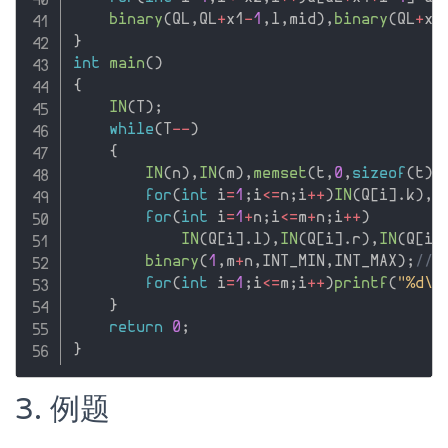
binary
(
QL
,
QL
+
x1
-
1
,
l
,
mid
)
,
binary
(
QL
+
x1
}
int
main
(
)
{
IN
(
T
)
;
while
(
T
--
)
{
IN
(
n
)
,
IN
(
m
)
,
memset
(
t
,
0
,
sizeof
(
t
)
)
for
(
int
 i
=
1
;
i
<=
n
;
i
++
)
IN
(
Q
[
i
]
.
k
)
,
Q
for
(
int
 i
=
1
+
n
;
i
<=
m
+
n
;
i
++
)
IN
(
Q
[
i
]
.
l
)
,
IN
(
Q
[
i
]
.
r
)
,
IN
(
Q
[
i
]
binary
(
1
,
m
+
n
,
INT_MIN
,
INT_MAX
)
;
//
for
(
int
 i
=
1
;
i
<=
m
;
i
++
)
printf
(
"%d\n
}
return
0
;
}
3. 例题