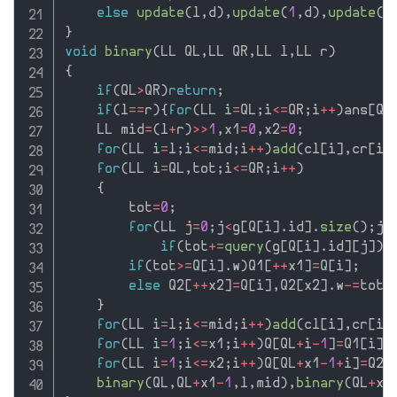
else
update
(
l
,
d
)
,
update
(
1
,
d
)
,
update
(
r
}
void
binary
(
LL QL
,
LL QR
,
LL l
,
LL r
)
{
if
(
QL
>
QR
)
return
;
if
(
l
==
r
)
{
for
(
LL i
=
QL
;
i
<=
QR
;
i
++
)
ans
[
Q
[
    LL mid
=
(
l
+
r
)
>>
1
,
x1
=
0
,
x2
=
0
;
for
(
LL i
=
l
;
i
<=
mid
;
i
++
)
add
(
cl
[
i
]
,
cr
[
i
]
for
(
LL i
=
QL
,
tot
;
i
<=
QR
;
i
++
)
{
        tot
=
0
;
for
(
LL j
=
0
;
j
<
g
[
Q
[
i
]
.
id
]
.
size
(
)
;
j
+
if
(
tot
+
=
query
(
g
[
Q
[
i
]
.
id
]
[
j
]
)
,
if
(
tot
>=
Q
[
i
]
.
w
)
Q1
[
++
x1
]
=
Q
[
i
]
;
else
 Q2
[
++
x2
]
=
Q
[
i
]
,
Q2
[
x2
]
.
w
-
=
tot
;
}
for
(
LL i
=
l
;
i
<=
mid
;
i
++
)
add
(
cl
[
i
]
,
cr
[
i
]
for
(
LL i
=
1
;
i
<=
x1
;
i
++
)
Q
[
QL
+
i
-
1
]
=
Q1
[
i
]
;
for
(
LL i
=
1
;
i
<=
x2
;
i
++
)
Q
[
QL
+
x1
-
1
+
i
]
=
Q2
[
binary
(
QL
,
QL
+
x1
-
1
,
l
,
mid
)
,
binary
(
QL
+
x1