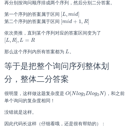
再分别按询问顺序排成两个序列，然后分别二分答案。
[
,
]
第一个序列的答案属于区间
[
L
L
,
m
m
i
d
i
]
d
[
+
1
,
]
第二个序列的答案属于区间
[
m
m
i
i
d
d
+
1
,
R
]
R
依次类推，直到某个序列对应的答案区间变为了
[
,
]
,
=
[
L
L
,
R
R
]
,
L
=
L
R
R
那么这个序列内所有答案都为
。
L
L
等于是把整个询问序列整体划
分，整体二分答案
(
)
很明显，这样做这题复杂度是
，和之前
O
O
(
N
N
l
o
l
o
g
g
2
D
D
l
o
l
g
o
g
2
N
N
)
2
2
单个询问的复杂度相同！
没错就是这样。
因此代码长这样（仔细看哦，还是很有帮助的）：