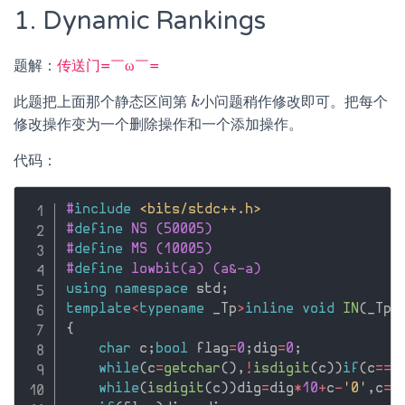
1. Dynamic Rankings
题解：
传送门=￣ω￣=
此题把上面那个静态区间第
小问题稍作修改即可。把每个
k
k
修改操作变为一个删除操作和一个添加操作。
代码：
#
include
<bits/stdc++.h>
#
define
 NS (50005)
#
define
 MS (10005)
#
define
 lowbit(a) (a&-a)
using
namespace
 std
;
template
<
typename
 _Tp
>
inline
void
IN
(
_Tp
&
{
char
 c
;
bool
 flag
=
0
;
dig
=
0
;
while
(
c
=
getchar
(
)
,
!
isdigit
(
c
)
)
if
(
c
==
'
while
(
isdigit
(
c
)
)
dig
=
dig
*
10
+
c
-
'0'
,
c
=
g