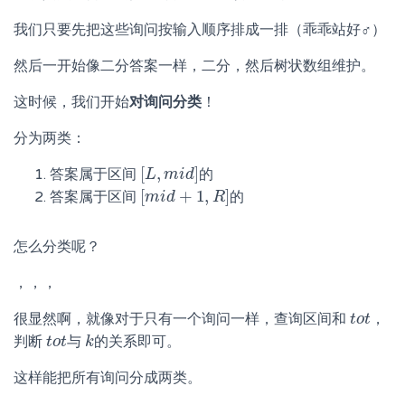
我们只要先把这些询问按输入顺序排成一排（乖乖站好
♂
）
然后一开始像二分答案一样，二分，然后树状数组维护。
这时候，我们开始
对询问分类
！
分为两类：
[
,
]
答案属于区间
的
[
L
L
,
m
m
i
d
i
]
d
[
+
1
,
]
答案属于区间
的
[
m
m
i
i
d
d
+
1
,
R
]
R
怎么分类呢？
，，，
很显然啊，就像对于只有一个询问一样，查询区间和
，
t
t
o
o
t
t
判断
与
的关系即可。
t
t
o
o
t
t
k
k
这样能把所有询问分成两类。