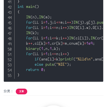
}
int
main
(
)
{
IN
(
n
)
,
IN
(
m
)
;
for
(
LL i
=
1
,
j
;
i
<=
m
;
i
++
)
IN
(
j
)
,
g
[
j
]
.
push
for
(
LL i
=
1
;
i
<=
n
;
i
++
)
IN
(
Q
[
i
]
.
w
)
,
Q
[
i
]
.
i
IN
(
k
)
;
for
(
LL i
=
1
;
i
<=
k
;
i
++
)
IN
(
cl
[
i
]
)
,
IN
(
cr
[
i
    k
++
,
cl
[
k
]
=
1
,
cr
[
k
]
=
m
,
cnum
[
k
]
=
1e9
;
binary
(
1
,
n
,
1
,
k
)
;
for
(
LL i
=
1
;
i
<=
n
;
i
++
)
if
(
ans
[
i
]
<
k
)
printf
(
"%lld\n"
,
ans
[
i
else
puts
(
"NIE"
)
;
return
0
;
}
分类：
文章