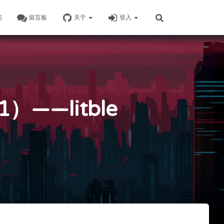
门
留言板
关于
登入
——litble