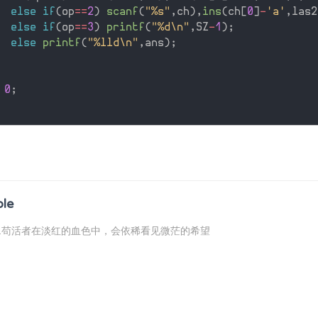
else
if
(
op
==
2
)
scanf
(
"%s"
,
ch
)
,
ins
(
ch
[
0
]
-
'a'
,
las2
else
if
(
op
==
3
)
printf
(
"%d\n"
,
SZ
-
1
)
;
else
printf
(
"%lld\n"
,
ans
)
;
0
;
ble
...苟活者在淡红的血色中，会依稀看见微茫的希望