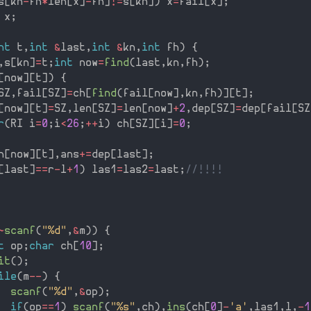
s
[
kn
-
fh
*
len
[
x
]
-
fh
]
!=
s
[
kn
]
)
 x
=
fail
[
x
]
;
 x
;
nt
 t
,
int
&
last
,
int
&
kn
,
int
 fh
)
{
,
s
[
kn
]
=
t
;
int
 now
=
find
(
last
,
kn
,
fh
)
;
[
now
]
[
t
]
)
{
SZ
,
fail
[
SZ
]
=
ch
[
find
(
fail
[
now
]
,
kn
,
fh
)
]
[
t
]
;
[
now
]
[
t
]
=
SZ
,
len
[
SZ
]
=
len
[
now
]
+
2
,
dep
[
SZ
]
=
dep
[
fail
[
SZ
r
(
RI i
=
0
;
i
<
26
;
++
i
)
 ch
[
SZ
]
[
i
]
=
0
;
h
[
now
]
[
t
]
,
ans
+
=
dep
[
last
]
;
[
last
]
==
r
-
l
+
1
)
 las1
=
las2
=
last
;
//!!!!
~
scanf
(
"%d"
,
&
m
)
)
{
t
 op
;
char
 ch
[
10
]
;
it
(
)
;
ile
(
m
--
)
{
scanf
(
"%d"
,
&
op
)
;
if
(
op
==
1
)
scanf
(
"%s"
,
ch
)
,
ins
(
ch
[
0
]
-
'a'
,
las1
,
l
,
-
1