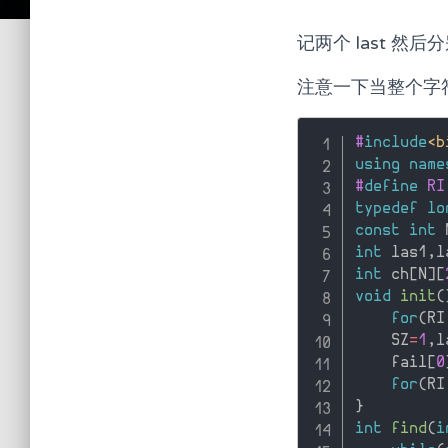
记两个 last 然
注意一下当整个字符
#
include
<b
using
name
#
define
 RI
typedef
lo
const
int
 
int
 las1
,
l
int
 ch
[
N
]
[
void
init
(
for
(
RI
    SZ
=
1
,
l
    fail
[
0
for
(
RI
}
int
find
(
i