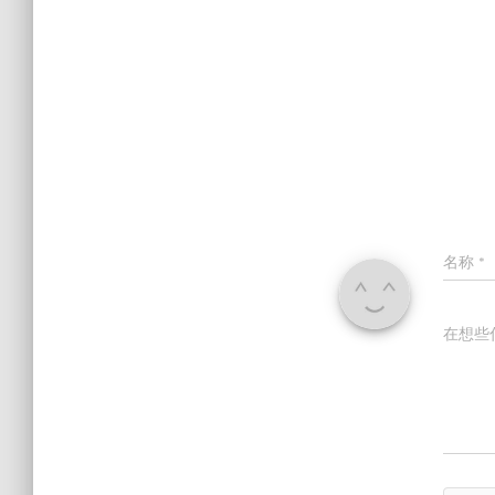
名称
*
在想些