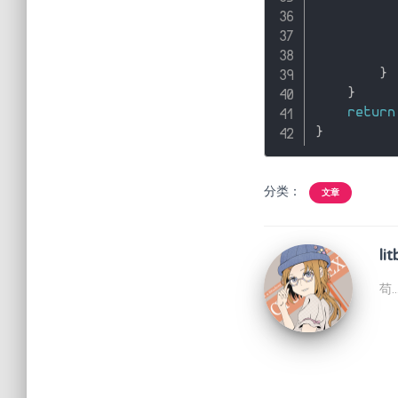
}
}
return
}
分类：
文章
lit
苟