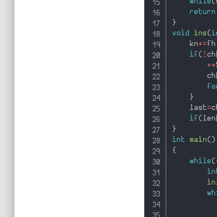
while
(
return
}
void
ins
(
i
    kn
+
=
fh
if
(
!
ch
++
        ch
fo
}
    last
=
c
if
(
len
}
int
main
(
)
{
while
(
in
in
wh