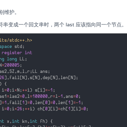
后分别维护。
串变成一个回文串时，两个 last 应该指向同一个节点。
its/stdc++.h>
space
 std
;
 register int
ng
long
 LL
;
N
=
200005
;
as2
,
SZ
,
m
,
l
,
r
;
LL ans
;
26
]
,
fail
[
N
]
,
s
[
N
]
,
dep
[
N
]
,
len
[
N
]
;
)
{
 i
=
0
;
i
<
N
;
++
i
)
 s
[
i
]
=
-
1
;
as1
=
las2
=
0
,
l
=
100000
,
r
=
l
-
1
,
ans
=
0
;
]
=
1
,
fail
[
1
]
=
0
,
len
[
0
]
=
0
,
len
[
1
]
=
-
1
;
 i
=
0
;
i
<
26
;
++
i
)
 ch
[
0
]
[
i
]
=
ch
[
1
]
[
i
]
=
0
;
nt
 x
,
int
 kn
,
int
 fh
)
{