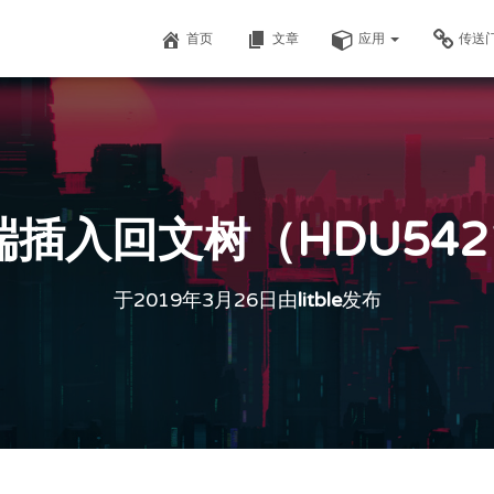
首页
文章
应用
传送
入回文树（HDU5421）
于
2019年3月26日
由
litble
发布