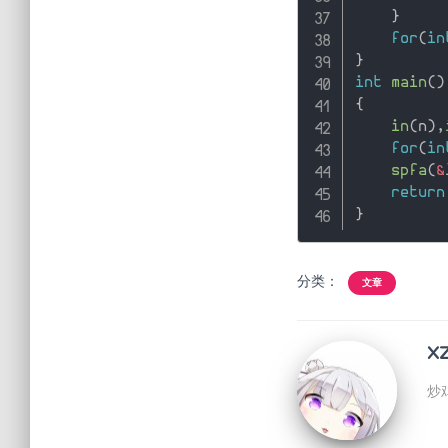
}
for
(
in
}
int
main
(
)
{
in
(
n
)
,
for
(
in
spfa
(
&
return
}
分类：
文章
X
炒