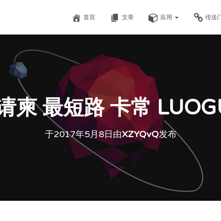
首页
文章
应用
传送
柬 最短路 卡常 LUOGU 
于
2017年5月8日
由
XZYQvQ
发布