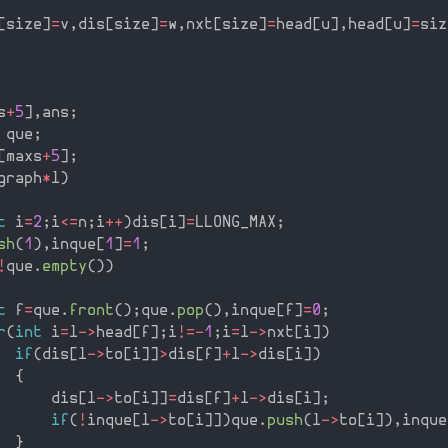
[
size
]
=
v
,
dis
[
size
]
=
w
,
nxt
[
size
]
=
head
[
u
]
,
head
[
u
]
=
siz
s
+
5
]
,
ans
;
 que
;
[
maxs
+
5
]
;
graph
*
l
)
t
 i
=
2
;
i
<=
n
;
i
++
)
dis
[
i
]
=
LLONG_MAX
;
sh
(
1
)
,
inque
[
1
]
=
1
;
!
que
.
empty
(
)
)
t
 f
=
que
.
front
(
)
;
que
.
pop
(
)
,
inque
[
f
]
=
0
;
r
(
int
 i
=
l
-
>
head
[
f
]
;
i
!=
-
1
;
i
=
l
-
>
nxt
[
i
]
)
if
(
dis
[
l
-
>
to
[
i
]
]
>
dis
[
f
]
+
l
-
>
dis
[
i
]
)
{
      dis
[
l
-
>
to
[
i
]
]
=
dis
[
f
]
+
l
-
>
dis
[
i
]
;
if
(
!
inque
[
l
-
>
to
[
i
]
]
)
que
.
push
(
l
-
>
to
[
i
]
)
,
inque
}