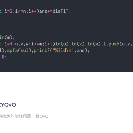
t
 i
=
2
;
i
<=
n
;
i
++
)
ans
+
=
dis
[
i
]
;
in
(
m
)
;
t
 i
=
1
,
u
,
v
,
w
;
i
<=
m
;
i
++
)
in
(
u
)
,
in
(
v
)
,
in
(
w
)
,
l
.
push
(
u
,
v
,
l
)
,
spfa
(
&
ul
)
,
printf
(
"%lld\n"
,
ans
)
;
0
;
ZYQvQ
鸡辣鸡的制杖蒟蒻一枚QvQ