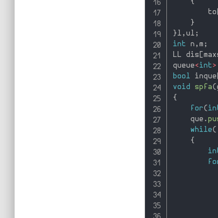
{
        to
}
}
l
,
ul
;
int
 n
,
m
;
LL dis
[
max
queue
<
int
>
bool
 inque
void
spfa
(
{
for
(
in
    que
.
pu
while
(
{
in
fo
          