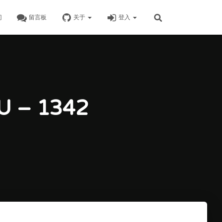
门
留言板
关于
登入
– 1342