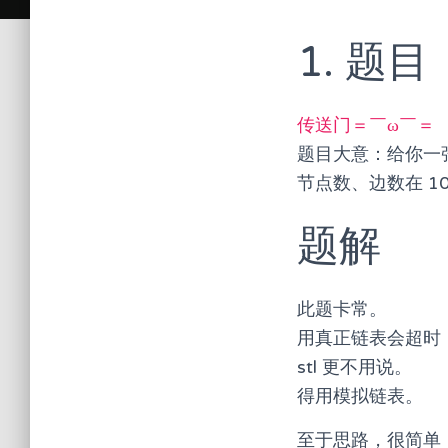
1. 题目
传送门＝￣ω￣＝
题目大意：给你一张
节点数、边数在 10
题解
此题卡常。
用真正链表会超时
stl 更不用说。
得用模拟链表。
至于思路，很简单，