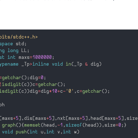
。
bits/stdc++.h>
space
 std
;
ng
long
 LL
;
st
int
 maxs
=
1000000
;
ypename
 _Tp
>
inline
void
in
(
_Tp 
&
 dig
)
=
getchar
(
)
;
dig
=
0
;
!
isdigit
(
c
)
)
c
=
getchar
(
)
;
isdigit
(
c
)
)
dig
=
dig
*
10
+
c
-
'0'
,
c
=
getchar
(
)
;
[
maxs
+
5
]
,
dis
[
maxs
+
5
]
,
nxt
[
maxs
+
5
]
,
head
[
maxs
+
5
]
,
size
graph
(
)
{
memset
(
head
,
-
1
,
sizeof
(
head
)
)
,
size
=
0
;
}
void
push
(
int
 u
,
int
 v
,
int
 w
)