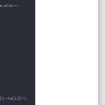
e
,
size
++
;
[
l
-
>
to
[
i
]
]
=
1
;