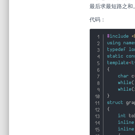
最后求最短路之和
代码：
#
include
<
using
name
typedef
lo
static
con
template
<
t
{
char
 c
while
(
while
(
}
struct
{
int
 to
inline
inline