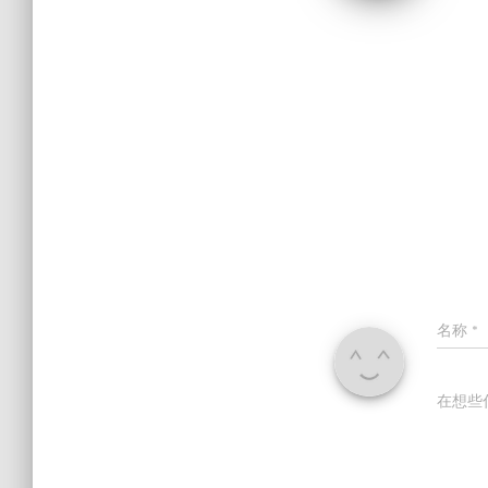
名称
*
在想些