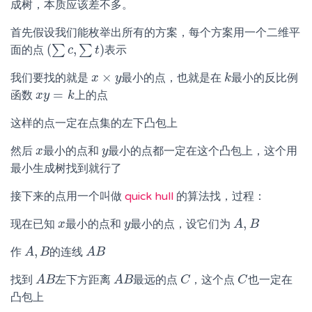
成树，本质应该差不多。
首先假设我们能枚举出所有的方案，每个方案用一个二维平
(
,
)
∑
∑
面的点
表示
(
∑
c
,
∑
c
t
)
t
×
我们要找的就是
最小的点，也就是在
最小的反比例
x
x
×
y
y
k
k
=
函数
上的点
x
x
y
y
=
k
k
这样的点一定在点集的左下凸包上
然后
最小的点和
最小的点都一定在这个凸包上，这个用
x
x
y
y
最小生成树找到就行了
接下来的点用一个叫做
quick hull
的算法找，过程：
,
现在已知
最小的点和
最小的点，设它们为
x
x
y
y
A
A
,
B
B
,
作
的连线
A
A
,
B
B
A
A
B
B
找到
左下方距离
最远的点
，这个点
也一定在
A
A
B
B
A
A
B
B
C
C
C
C
凸包上