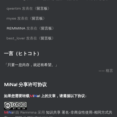
qwertim
发表在《
留言板
》
myee
发表在《
留言板
》
REMMINA
发表在《
留言板
》
best_lover
发表在《
留言板
》
一言（ヒトコト）
「只要一息尚存，就还有希望。」
—— 格言
MiNa! 分享许可协议
如果您需要转载
M
i
N
a!
上的文章，请遵循以下协议↓
M
i
N
a!
由
Remmina
采用
知识共享 署名-非商业性使用-相同方式共