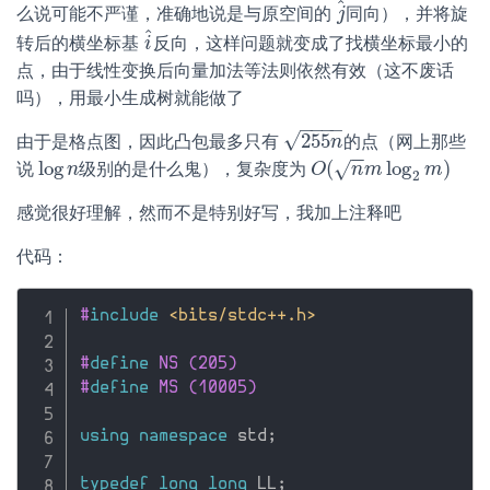
^
么说可能不严谨，准确地说是与原空间的
同向），并将旋
j
j
^
^
转后的横坐标基
反向，这样问题就变成了找横坐标最小的
i
i
^
点，由于线性变换后向量加法等法则依然有效（这不废话
吗），用最小生成树就能做了
−
−
−
−
√
255
由于是格点图，因此凸包最多只有
的点（网上那些
255
n
n
−
−
log
(
log
)
√
说
级别的是什么鬼），复杂度为
log
n
n
O
O
(
n
m
n
log
m
2
m
)
m
2
感觉很好理解，然而不是特别好写，我加上注释吧
代码：
#
include
<bits/stdc++.h>
#
define
 NS (205)
#
define
 MS (10005)
using
namespace
 std
;
typedef
long
long
 LL
;