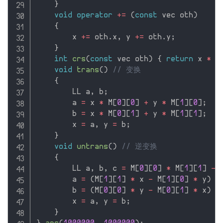
}
void
operator
+
=
(
const
 vec oth
)
{
        x 
+
=
 oth
.
x
,
 y 
+
=
 oth
.
y
;
}
int
crs
(
const
 vec oth
)
{
return
 x 
*
 o
void
trans
(
)
// 变换
{
        LL a
,
 b
;
        a 
=
 x 
*
 M
[
0
]
[
0
]
+
 y 
*
 M
[
1
]
[
0
]
;
        b 
=
 x 
*
 M
[
0
]
[
1
]
+
 y 
*
 M
[
1
]
[
1
]
;
        x 
=
 a
,
 y 
=
 b
;
}
void
untrans
(
)
// 逆变换
{
        LL a
,
 b
,
 c 
=
 M
[
0
]
[
0
]
*
 M
[
1
]
[
1
]
-
 
        a 
=
(
M
[
1
]
[
1
]
*
 x 
-
 M
[
1
]
[
0
]
*
 y
)
/
        b 
=
(
M
[
0
]
[
0
]
*
 y 
-
 M
[
0
]
[
1
]
*
 x
)
/
        x 
=
 a
,
 y 
=
 b
;
}