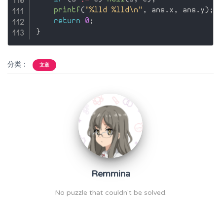
printf
(
"%lld %lld\n"
,
 ans
.
x
,
 ans
.
y
)
;
return
0
;
}
分类：
文章
Remmina
No puzzle that couldn't be solved.