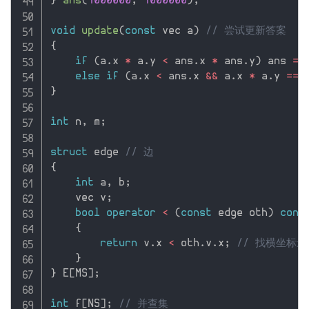
}
ans
(
1000000
,
1000000
)
;
void
update
(
const
 vec a
)
// 尝试更新答案
{
if
(
a
.
x 
*
 a
.
y 
<
 ans
.
x 
*
 ans
.
y
)
 ans 
=
 
else
if
(
a
.
x 
<
 ans
.
x 
&&
 a
.
x 
*
 a
.
y 
==
 
}
int
 n
,
 m
;
struct
 edge 
// 边
{
int
 a
,
 b
;
    vec v
;
bool
operator
<
(
const
 edge oth
)
cons
{
return
 v
.
x 
<
 oth
.
v
.
x
;
// 找横坐标
}
}
 E
[
MS
]
;
int
 f
[
NS
]
;
// 并查集