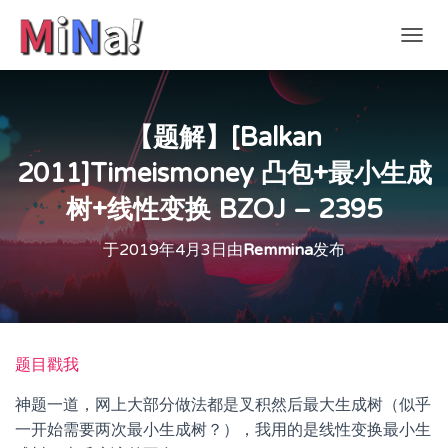
切
换
导
航
【题解】[Balkan
2011]Timeismoney 凸包+最小生成
树+线性变换 BZOJ – 2395
于
2019年4月3日
由
Remmina
发布
题目戳我
神题一道，网上大部分做法都是叉积然后最大生成树（似乎
一开始需要两次最小生成树？），我用的是线性变换最小生