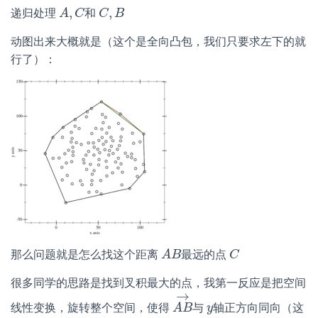
,
,
递归处理
和
A
A
,
C
C
C
C
,
B
B
动图出来大概就是（这个是全向凸包，我们只要求左下的就
行了）：
那么问题就是怎么找这个距离
最远的点
A
A
B
B
C
C
很多同学的思路是找到叉积最大的点，我第一反应是把空间
→
线性变换，旋转整个空间，使得
与
轴正方向同向（这
A
A
B
B
→
y
y