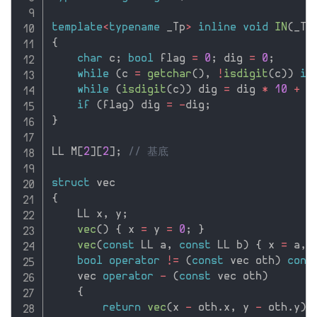
template
<
typename
 _Tp
>
inline
void
IN
(
_Tp
{
char
 c
;
bool
 flag 
=
0
;
 dig 
=
0
;
while
(
c 
=
getchar
(
)
,
!
isdigit
(
c
)
)
if
while
(
isdigit
(
c
)
)
 dig 
=
 dig 
*
10
+
 c
if
(
flag
)
 dig 
=
-
dig
;
}
LL M
[
2
]
[
2
]
;
// 基底
struct
{
    LL x
,
 y
;
vec
(
)
{
 x 
=
 y 
=
0
;
}
vec
(
const
 LL a
,
const
 LL b
)
{
 x 
=
 a
,
 
bool
operator
!=
(
const
 vec oth
)
cons
    vec 
operator
-
(
const
 vec oth
)
{
return
vec
(
x 
-
 oth
.
x
,
 y 
-
 oth
.
y
)
;