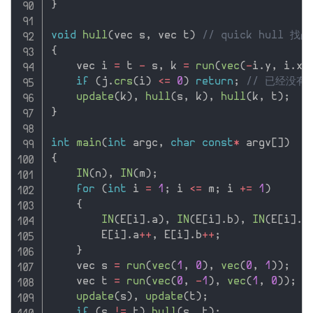
}
void
hull
(
vec s
,
 vec t
)
// quick hull 找
{
    vec i 
=
 t 
-
 s
,
 k 
=
run
(
vec
(
-
i
.
y
,
 i
.
x
)
if
(
j
.
crs
(
i
)
<=
0
)
return
;
// 已经没
update
(
k
)
,
hull
(
s
,
 k
)
,
hull
(
k
,
 t
)
;
}
int
main
(
int
 argc
,
char
const
*
 argv
[
]
)
{
IN
(
n
)
,
IN
(
m
)
;
for
(
int
 i 
=
1
;
 i 
<=
 m
;
 i 
+
=
1
)
{
IN
(
E
[
i
]
.
a
)
,
IN
(
E
[
i
]
.
b
)
,
IN
(
E
[
i
]
.
v
        E
[
i
]
.
a
++
,
 E
[
i
]
.
b
++
;
}
    vec s 
=
run
(
vec
(
1
,
0
)
,
vec
(
0
,
1
)
)
;
    vec t 
=
run
(
vec
(
0
,
-
1
)
,
vec
(
1
,
0
)
)
;
update
(
s
)
,
update
(
t
)
;
if
(
s 
!=
 t
)
hull
(
s
,
 t
)
;