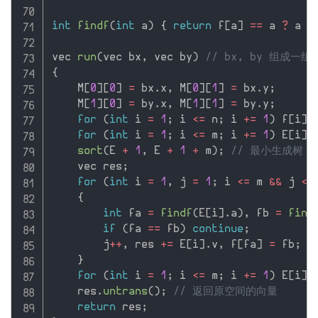
int
findf
(
int
 a
)
{
return
 f
[
a
]
==
 a 
?
 a 
:
vec 
run
(
vec bx
,
 vec by
)
// bx, by 组成一组
{
    M
[
0
]
[
0
]
=
 bx
.
x
,
 M
[
0
]
[
1
]
=
 bx
.
y
;
    M
[
1
]
[
0
]
=
 by
.
x
,
 M
[
1
]
[
1
]
=
 by
.
y
;
for
(
int
 i 
=
1
;
 i 
<=
 n
;
 i 
+
=
1
)
 f
[
i
]
for
(
int
 i 
=
1
;
 i 
<=
 m
;
 i 
+
=
1
)
 E
[
i
]
.
sort
(
E 
+
1
,
 E 
+
1
+
 m
)
;
// 最小生成树
    vec res
;
for
(
int
 i 
=
1
,
 j 
=
1
;
 i 
<=
 m 
&&
 j 
<
 
{
int
 fa 
=
findf
(
E
[
i
]
.
a
)
,
 fb 
=
find
if
(
fa 
==
 fb
)
continue
;
        j
++
,
 res 
+
=
 E
[
i
]
.
v
,
 f
[
fa
]
=
 fb
;
}
for
(
int
 i 
=
1
;
 i 
<=
 m
;
 i 
+
=
1
)
 E
[
i
]
.
    res
.
untrans
(
)
;
// 返回原空间的向量
return
 res
;