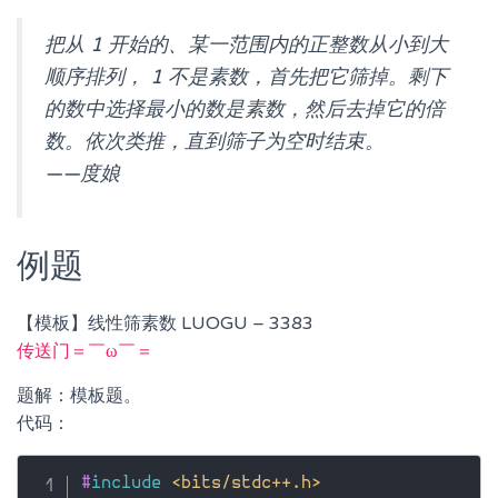
把从 1 开始的、某一范围内的正整数从小到大
顺序排列， 1 不是素数，首先把它筛掉。剩下
的数中选择最小的数是素数，然后去掉它的倍
数。依次类推，直到筛子为空时结束。
——度娘
例题
【模板】线性筛素数 LUOGU – 3383
传送门＝￣ω￣＝
题解：模板题。
代码：
#
include
<bits/stdc++.h>