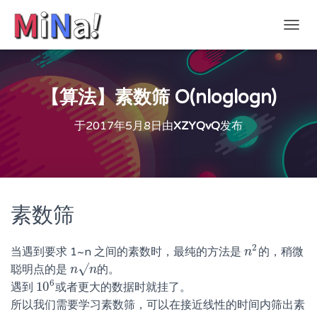
切
换
导
航
【算法】素数筛 O(nloglogn)
于
2017年5月8日
由
XZYQvQ
发布
素数筛
2
当遇到要求 1~n 之间的素数时，最纯的方法是
的，稍微
n
n
2
√
聪明点的是
的。
n
n
√
n
n
6
10
遇到
或者更大的数据时就挂了。
10
6
所以我们需要学习素数筛，可以在接近线性的时间内筛出素