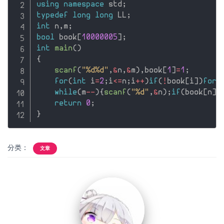
using
namespace
 std
;
typedef
long
long
 LL
;
int
 n
,
m
;
bool
 book
[
10000005
]
;
int
main
(
)
{
scanf
(
"%d%d"
,
&
n
,
&
m
)
,
book
[
1
]
=
1
;
for
(
int
 i
=
2
;
i
<=
n
;
i
++
)
if
(
!
book
[
i
]
)
for
(
while
(
m
--
)
{
scanf
(
"%d"
,
&
n
)
;
if
(
book
[
n
]
)
return
0
;
}
分类：
文章