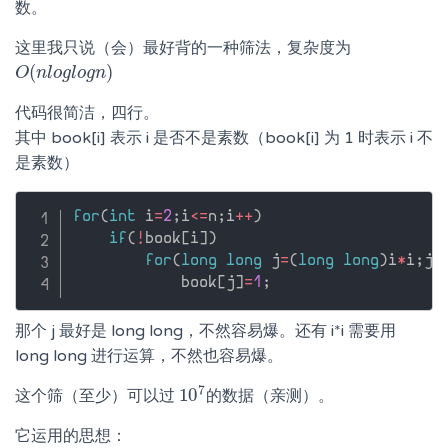
数。
这里我只说（会）最好背的一种筛法，复杂度为
(
)
O
O
(
n
n
l
l
o
o
g
g
l
o
l
o
g
g
n
n
)
代码很简洁，四行。
其中 book[i] 表示 i 是否不是素数（book[i] 为 1 时表示 i 不
是素数）
for
(
int
 i
=
2
;
i
<=
n
;
i
++
)
if
(
!
book
[
i
]
)
for
(
long
long
 j
=
(
long
long
)
i
*
i
;
j
<
            book
[
j
]
=
1
;
那个 j 最好是 long long，不然容易爆。还有 i*i 需要用
long long 进行运算，不然也容易爆。
7
10
这个筛（至少）可以过
的数据（亲测）。
10
7
它运用的思想：