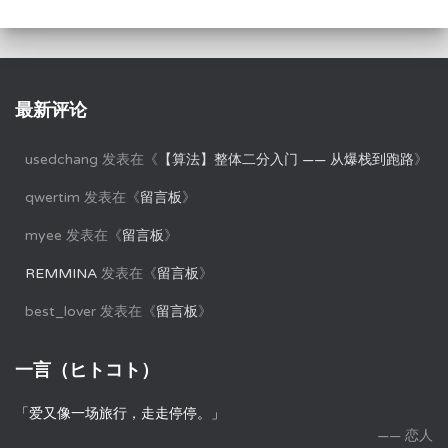
最新评论
usedchang
发表在《
【算法】整体二分入门 —— 从爆栈到跑路
》
qwertim
发表在《
留言板
》
myee
发表在《
留言板
》
REMMINA
发表在《
留言板
》
best_lover
发表在《
留言板
》
一言（ヒトコト）
「爱又像一场旅行，走走停停。」
—— 恋人