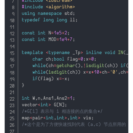
#
include
<iostream>
#
include
<algorithm>
using
namespace
 std
;
typedef
long
long
 ll
;
const
int
 N
=
1e5
+
2
;
const
int
 MOD
=
1e9
+
7
;
template
<
typename
 _Tp
>
inline
void
IN
(
_T
char
 ch
;
bool
 flag
=
0
;
x
=
0
;
while
(
ch
=
getchar
(
)
,
!
isdigit
(
ch
)
)
if
(
c
while
(
isdigit
(
ch
)
)
 x
=
x
*
10
+
ch
-
'0'
,
ch
=
g
if
(
flag
)
 x
=
-
x
;
}
int
 W
,
n
,
Ans1
,
Ans2
=
1
;
vector
<
int
>
 G
[
N
]
;
/*G[i] 表示与 i 相连接的点的集合*/
map
<
pair
<
int
,
int
>
,
int
>
 vis
;
/*这个是为了方便快速找到代表 (a,c) 节点所用的 ma