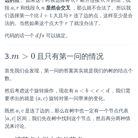
,
,
边的点
。如果这个时候选择将
断开连接
的话，线
b
b
,
r
r
b
b
,
n
n
,
,
段
和线段
显然会交叉
，那么就不合法了。所以我
a
a
,
r
r
b
b
,
n
n
+
1
们选择第一个比
大且与
连了边的点，这样至少是合
l
l
+
1
r
r
法的。当然如果这个点大于
了就没办法了。
r
r
代码的话一个
可以搞定。
d
d
f
f
s
s
>
0
3.
且只有第一问的情况
m
>
0
m
首先我们会发现，第一问的答案其实就是我们的树的结点个
数。
<
<
<
然后考虑这个旋转操作，现在有
，我们需
a
a
<
b
<
b
c
<
d
c
d
(
,
)
要求出的就是
旋转对第一问带来的变化。
(
a
a
,
c
c
)
,
既然
是连了边的，那么在树中也一定有一个节点代表
a
a
,
c
c
[
,
]
区间，我们先在树中找到这个节点，然后再分两种情
[
a
a
,
c
c
]
况来讨论。