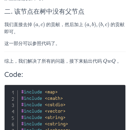
二. 该节点在树中没有父节点
(
,
)
(
,
)
,
(
,
)
我们直接去掉
的贡献，然后加上
的贡献
(
a
a
,
c
c
)
(
a
a
,
b
b
)
,
(
b
,
b
c
)
c
即可。
这一部分可以参照代码了。
综上，我们解决了所有的问题，接下来贴出代码
。
Q
Q
w
w
Q
Q
Code:
#
include
<map>
#
include
<cmath>
#
include
<cstdio>
#
include
<vector>
#
include
<string>
#
include
<cstring>