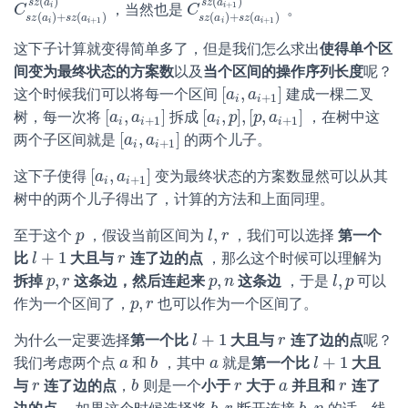
(
)
(
)
s
z
a
s
z
a
+
1
，当然也是
。
i
i
C
C
s
z
(
a
i
)
+
s
z
(
a
i
+
1
)
s
z
(
a
i
)
C
C
s
z
(
a
i
)
+
s
z
(
a
i
+
1
)
s
z
(
a
i
+
1
)
(
)
+
(
)
(
)
+
(
)
s
z
a
s
z
a
s
z
a
s
z
a
+
1
+
1
i
i
i
i
这下子计算就变得简单多了，但是我们怎么求出
使得单个区
间变为最终状态的方案数
以及
当个区间的操作序列长度
呢？
[
,
]
这个时候我们可以将每一个区间
建成一棵二叉
[
a
a
i
,
a
a
i
+
1
]
+
1
i
i
[
,
]
[
,
]
,
[
,
]
树，每一次将
拆成
，在树中这
[
a
a
i
,
a
a
i
+
1
]
[
a
a
i
,
p
p
]
,
[
p
p
,
a
i
a
+
1
]
+
1
+
1
i
i
i
i
[
,
]
两个子区间就是
的两个儿子。
[
a
a
i
,
a
a
i
+
1
]
+
1
i
i
[
,
]
这下子使得
变为最终状态的方案数显然可以从其
[
a
a
i
,
a
a
i
+
1
]
+
1
i
i
树中的两个儿子得出了，计算的方法和上面同理。
,
至于这个
，假设当前区间为
，我们可以选择
第一个
p
p
l
l
,
r
r
+
1
比
大且与
连了边的点
，那么这个时候可以理解为
l
l
+
1
r
r
,
,
,
拆掉
这条边，然后连起来
这条边
，于是
可以
p
p
,
r
r
p
p
,
n
n
l
l
,
p
p
,
作为一个区间了，
也可以作为一个区间了。
p
p
,
r
r
+
1
为什么一定要选择
第一个比
大且与
连了边的点
呢？
l
l
+
1
r
r
+
1
我们考虑两个点
和
，其中
就是
第一个比
大且
a
a
b
b
a
a
l
l
+
1
与
连了边的点
，
则是一个
小于
大于
并且和
连了
r
r
b
b
r
r
a
a
r
r