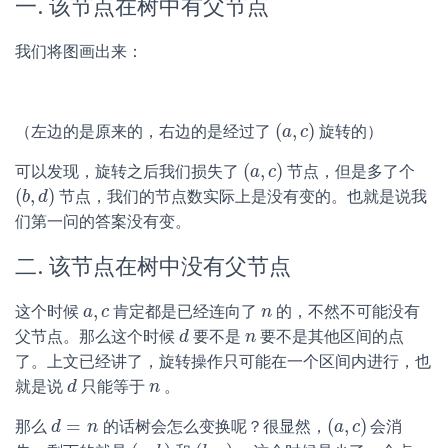
一. 该节点在树中有父节点
我们将图画出来：
(
,
)
（左边的是原来的，右边的是经过了
旋转的）
(
a
a
,
c
c
)
(
,
)
可以发现，旋转之后我们损失了
节点，但是多了个
(
a
a
,
c
c
)
(
,
)
节点，我们的节点数实际上是没有变的。也就是说我
(
b
b
,
d
d
)
们第一问的答案没有变。
二. 该节点在树中没有父节点
,
这个时候
肯定都是已经连向了
的，不然不可能没有
a
a
,
c
c
n
n
父节点。那么这个时候
要不是
要不是其他区间的点
d
d
n
n
了。上文已经讲了，旋转操作只可能在一个区间内进行，也
就是说
只能等于
。
d
d
n
n
=
(
,
)
那么
的话树会怎么变换呢？很显然，
会消
d
d
=
n
n
(
a
a
,
c
c
)