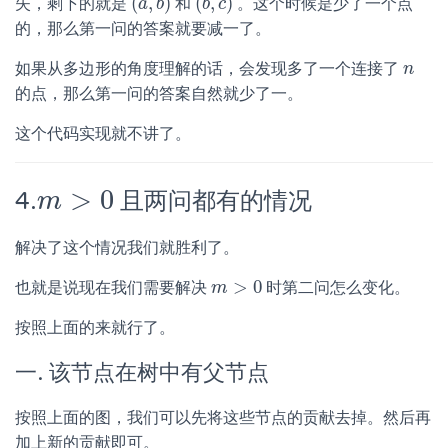
(
,
)
(
,
)
失，剩下的就是
和
。这个时候是少了一个点
(
a
a
,
b
b
)
(
b
b
,
c
c
)
的，那么第一问的答案就要减一了。
如果从多边形的角度理解的话，会发现多了一个连接了
n
n
的点，那么第一问的答案自然就少了一。
这个代码实现就不讲了。
>
0
4.
且两问都有的情况
m
>
0
m
解决了这个情况我们就胜利了。
>
0
也就是说现在我们需要解决
时第二问怎么变化。
m
m
>
0
按照上面的来就行了。
一. 该节点在树中有父节点
按照上面的图，我们可以先将这些节点的贡献去掉。然后再
加上新的贡献即可。