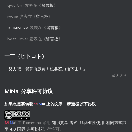
qwertim
发表在《
留言板
》
myee
发表在《
留言板
》
REMMINA
发表在《
留言板
》
best_lover
发表在《
留言板
》
一言（ヒトコト）
「努力吧！就算再寂寞！也要努力活下去！」
—— 鬼灭之刃
MiNa! 分享许可协议
如果您需要转载
M
i
N
a!
上的文章，请遵循以下协议↓
M
i
N
a!
由
Remmina
采用
知识共享 署名-非商业性使用-相同方式共
享 4.0 国际 许可协议
进行许可。