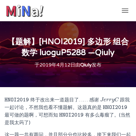
切
换
导
航
【题解】[HNOI2019] 多边形 组合
数学 luoguP5288 —Qiuly
于
2019年4月12日
由
Qiuly
发布
终于改出来一道题目了…… 感谢
跟我
HNOI2019
J
J
e
e
r
r
r
r
y
y
C
C
HNOI2019
一起讨论，不然我也看不懂题解。这题真的是
HNOI2019
HNOI2019
最可做的题啊，可想而知
有多么毒瘤了。(当然
HNOI2019
HNOI2019
是我太蒟了)
这一题一共有两问，并且部分分也比较多，接下来我们一起