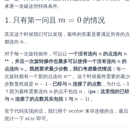
来逐一攻破这些特殊条件。
=
0
1. 只有第一问且
的情况
m
=
0
m
其实这个时候我们可以发现，最终的答案是要满足所有的点
都连向
。
n
n
对于每一次旋转操作，可以让
一个没有连向
的点连向
n
n
n
n
** ，并且一次旋转操作也最多可以使得一个没有连向
的
n
n
点连向
。既然要求最少步数，我们考虑最优情况：
每一
n
n
次旋转都有一个新的点连向
** 。这个时候最终需要的最少
n
n
−
1
−
−
1
步数显然就是
已经与
连接了的点数
，为什么
n
n
−
1
−
n
n
−
1
？因为最终需要连向
的点不包括
。(
ps：这里指的已经
n
n
n
n
1
−
1
与
连接了的点数其实包括
与
) 。
n
n
1
n
n
−
1
至于代码实现的话，我们用个
来存连接的点，最后
v
v
e
e
c
c
t
t
o
o
r
r
统计一下
即可。
s
s
i
i
z
z
e
e