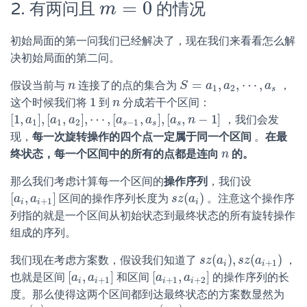
=
0
2. 有两问且
的情况
m
=
0
m
初始局面的第一问我们已经解决了，现在我们来看看怎么解
决初始局面的第二问。
=
,
,
⋯
,
假设当前与
连接了的点的集合为
，
n
n
S
S
=
a
1
a
,
a
2
,
a
⋯
,
a
s
a
1
2
s
1
这个时候我们将
到
分成若干个区间：
1
n
n
[
1
,
]
,
[
,
]
,
⋯
,
[
,
]
,
[
,
−
1
]
，我们会发
[
1
,
a
a
1
]
,
[
a
a
1
,
a
a
2
]
,
⋯
,
[
a
s
−
a
1
,
a
s
]
a
,
[
a
s
,
n
a
−
1
n
]
1
1
2
−
1
s
s
s
现，
每一次旋转操作的四个点一定属于同一个区间
。
在最
终状态，每一个区间中的所有的点都是连向
的。
n
n
那么我们考虑计算每一个区间的
操作序列
，我们设
[
,
]
(
)
区间的操作序列长度为
。注意这个操作序
[
a
a
i
,
a
a
i
+
1
]
s
s
z
z
(
a
a
i
)
+
1
i
i
i
列指的就是一个区间从初始状态到最终状态的所有旋转操作
组成的序列。
(
)
,
(
)
我们现在考虑方案数，假设我们知道了
，
s
s
z
z
(
a
a
i
)
,
s
z
s
(
a
z
i
+
a
1
)
+
1
i
i
[
,
]
[
,
]
也就是区间
和区间
的操作序列的长
[
a
a
i
,
a
a
i
+
1
]
[
a
a
i
+
1
,
a
a
i
+
2
]
+
1
+
1
+
2
i
i
i
i
度。那么使得这两个区间都到达最终状态的方案数显然为