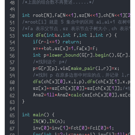
/*上面的组合数不再赘述......*/
int
 root
[
N
]
,
fa
[
N
<<
1
]
,
sz
[
N
<<
1
]
,
ch
[
N
<<
1
]
[
2
]
/*root[i] 就是 S 集合中的区间 ai,ai+1 在树
/*fa 表示父节点，sz 表示节点子树大小，ch 表示节
void
dfs
(
int
&
x
,
int
 f
,
int
 l
,
int
 r
)
{
if
(
r
-
l
<=
1
)
return
;
    x
=
++
tot
,
sz
[
x
]
=
1
,
fa
[
x
]
=
f
;
int
 p
=
lower_bound
(
G
[
r
]
.
begin
(
)
,
G
[
r
]
.
e
/*找到这个 p*/
    p
=
G
[
r
]
[
p
]
,
vis
[
make_pair
(
l
,
r
)
]
=
x
;
/*找到 p 在原多边形中对应的点，并记录 l,r 
dfs
(
ch
[
x
]
[
0
]
,
x
,
l
,
p
)
,
dfs
(
ch
[
x
]
[
1
]
,
x
,
p
,
    sz
[
x
]
+
=
sz
[
ch
[
x
]
[
0
]
]
+
sz
[
ch
[
x
]
[
1
]
]
;
/*统
    Ans2
=
1ll
*
Ans2
*
calc
(
sz
[
ch
[
x
]
[
0
]
]
,
sz
[
ch
}
int
main
(
)
{
IN
(
W
)
,
IN
(
n
)
;
    inv
[
0
]
=
inv
[
1
]
=
fct
[
0
]
=
fci
[
0
]
=
1
;