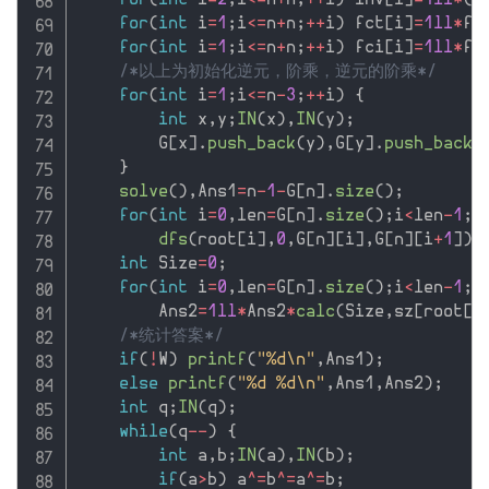
for
(
int
 i
=
2
;
i
<=
n
+
n
;
++
i
)
 inv
[
i
]
=
1ll
*
(
M
for
(
int
 i
=
1
;
i
<=
n
+
n
;
++
i
)
 fct
[
i
]
=
1ll
*
fc
for
(
int
 i
=
1
;
i
<=
n
+
n
;
++
i
)
 fci
[
i
]
=
1ll
*
fc
/*以上为初始化逆元，阶乘，逆元的阶乘*/
for
(
int
 i
=
1
;
i
<=
n
-
3
;
++
i
)
{
int
 x
,
y
;
IN
(
x
)
,
IN
(
y
)
;
        G
[
x
]
.
push_back
(
y
)
,
G
[
y
]
.
push_back
(
}
solve
(
)
,
Ans1
=
n
-
1
-
G
[
n
]
.
size
(
)
;
for
(
int
 i
=
0
,
len
=
G
[
n
]
.
size
(
)
;
i
<
len
-
1
;
+
dfs
(
root
[
i
]
,
0
,
G
[
n
]
[
i
]
,
G
[
n
]
[
i
+
1
]
)
;
int
 Size
=
0
;
for
(
int
 i
=
0
,
len
=
G
[
n
]
.
size
(
)
;
i
<
len
-
1
;
+
        Ans2
=
1ll
*
Ans2
*
calc
(
Size
,
sz
[
root
[
i
/*统计答案*/
if
(
!
W
)
printf
(
"%d\n"
,
Ans1
)
;
else
printf
(
"%d %d\n"
,
Ans1
,
Ans2
)
;
int
 q
;
IN
(
q
)
;
while
(
q
--
)
{
int
 a
,
b
;
IN
(
a
)
,
IN
(
b
)
;
if
(
a
>
b
)
 a
^
=
b
^
=
a
^
=
b
;