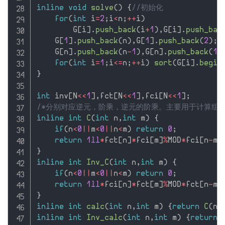
inline
void
solve
(
)
{
//初始化
for
(
int
 i
=
2
;
i
<
n
;
++
i
)
        G
[
i
]
.
push_back
(
i
+
1
)
,
G
[
i
]
.
push_bac
    G
[
1
]
.
push_back
(
n
)
,
G
[
1
]
.
push_back
(
2
)
;
    G
[
n
]
.
push_back
(
n
-
1
)
,
G
[
n
]
.
push_back
(
1
)
for
(
int
 i
=
1
;
i
<=
n
;
++
i
)
sort
(
G
[
i
]
.
begin
}
int
 inv
[
N
<<
1
]
,
fct
[
N
<<
1
]
,
fci
[
N
<<
1
]
;
/*分别对应逆元，阶乘，逆元的阶乘。主要用于计算组合
inline
int
C
(
int
 n
,
int
 m
)
{
if
(
n
<
0
||
m
<
0
||
n
<
m
)
return
0
;
return
1ll
*
fct
[
n
]
*
fci
[
m
]
%
MOD
*
fci
[
n
-
m
]
}
inline
int
Inv_C
(
int
 n
,
int
 m
)
{
if
(
n
<
0
||
m
<
0
||
n
<
m
)
return
0
;
return
1ll
*
fci
[
n
]
*
fct
[
m
]
%
MOD
*
fct
[
n
-
m
]
}
inline
int
calc
(
int
 n
,
int
 m
)
{
return
C
(
n
+
inline
int
Inv_calc
(
int
 n
,
int
 m
)
{
return