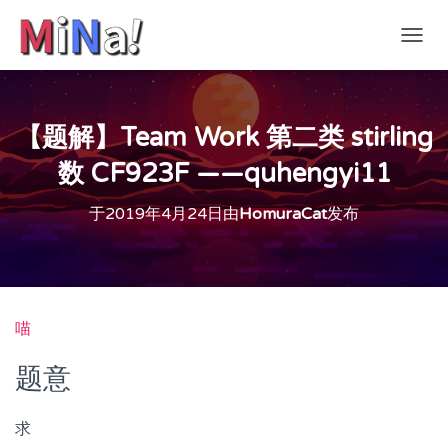
切
换
导
航
【题解】Team Work 第二类 stirling
数 CF923F ——quhengyi11
于
2019年4月24日
由
HomuraCat
发布
喵
题意
求