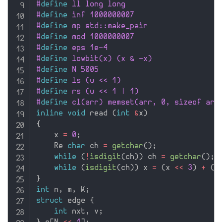
#
define
 ll long long
#
define
 inf 1000000007
#
define
 mp std::make_pair
#
define
 mod 1000000007
#
define
 eps 1e-4
#
define
 lowbit(x) (x & -x)
#
define
 N 5005
#
define
 ls (u << 1)
#
define
 rs (u << 1 | 1)
#
define
 cl(arr) memset(arr, 0, sizeof arr
inline
void
 read 
(
int
&
x
)
{
    x 
=
0
;
    Re 
char
 ch 
=
getchar
(
)
;
while
(
!
isdigit
(
ch
)
)
 ch 
=
getchar
(
)
;
while
(
isdigit
(
ch
)
)
 x 
=
(
x 
<<
3
)
+
(
x
}
int
 n
,
 m
,
 K
;
struct
 edge 
{
int
 nxt
,
 v
;