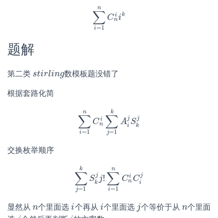
n
∑
k
i
∑
i
=
1
C
n
C
i
n
i
i
k
n
=
1
i
题解
第二类
数模板题没错了
s
s
t
t
i
i
r
r
l
i
n
l
i
g
n
g
根据套路化简
n
k
∑
∑
j
j
i
∑
i
=
1
C
n
C
n
i
∑
j
=
A
1
k
S
A
i
j
S
k
j
n
i
k
=
1
=
1
i
j
交换枚举顺序
k
n
∑
∑
j
j
!
i
∑
j
=
1
S
k
S
j
k
j
j
!
∑
i
=
C
1
n
C
C
n
i
C
i
j
n
i
k
=
1
=
1
j
i
显然从
个里面选
个再从
个里面选
个等价于从
个里面
n
n
i
i
i
i
j
j
n
n