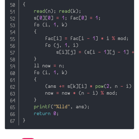
{
read
(
n
)
;
read
(
k
)
;
    s
[
0
]
[
0
]
=
1
;
 fac
[
0
]
=
1
;
    fo 
(
i
,
1
,
 k
)
{
        fac
[
i
]
=
 fac
[
i 
-
1
]
*
 i 
%
 mod
;
        fo 
(
j
,
1
,
 i
)
            s
[
i
]
[
j
]
=
(
s
[
i 
-
1
]
[
j 
-
1
]
+
 
}
    ll now 
=
 n
;
    fo 
(
i
,
1
,
 k
)
{
(
ans 
+
=
 s
[
k
]
[
i
]
*
pow
(
2
,
 n 
-
 i
)
%
        now 
=
 now 
*
(
n 
-
 i
)
%
 mod
;
}
printf
(
"%lld"
,
 ans
)
;
return
0
;
}