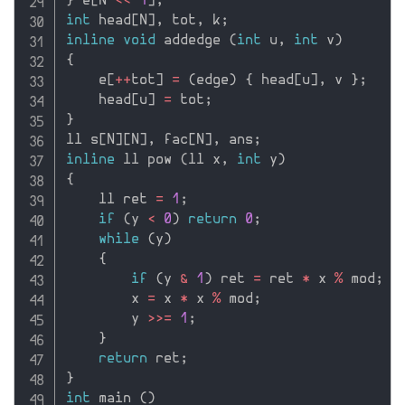
}
 e
[
N 
<<
1
]
;
int
 head
[
N
]
,
 tot
,
 k
;
inline
void
 addedge 
(
int
 u
,
int
 v
)
{
    e
[
++
tot
]
=
(
edge
)
{
 head
[
u
]
,
 v 
}
;
    head
[
u
]
=
 tot
;
}
ll s
[
N
]
[
N
]
,
 fac
[
N
]
,
 ans
;
inline
 ll pow 
(
ll x
,
int
 y
)
{
    ll ret 
=
1
;
if
(
y 
<
0
)
return
0
;
while
(
y
)
{
if
(
y 
&
1
)
 ret 
=
 ret 
*
 x 
%
 mod
;
        x 
=
 x 
*
 x 
%
 mod
;
        y 
>>=
1
;
}
return
 ret
;
}
int
 main 
(
)