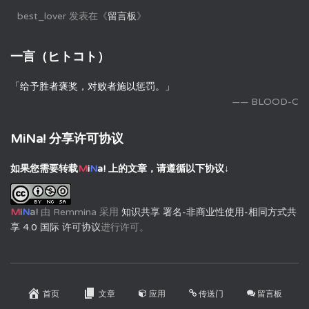
best_lover
发表在《
留言板
》
一言（ヒトコト）
「给予胜者褒奖，对败者施以惩罚。」
—— BLOOD-C
MiNa! 分享许可协议
如果您需要转载
M
i
N
a!
上的文章，请遵循以下协议↓
M
i
N
a!
由
Remmina
采用
知识共享 署名-非商业性使用-相同方式共
享 4.0 国际 许可协议
进行许可。
首页
文章
应用
传送门
留言板