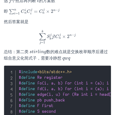
选
个然后再判断
的方案数
j
j
i
i
−
j
j
n
n
j
=
×
2
i
∑
即
∑
i
=
1
n
C
C
n
i
C
C
i
j
=
C
n
C
j
×
2
n
−
j
n
n
=
1
i
i
然后答案就是
k
∑
−
j
j
n
j
!
×
2
∑
j
=
1
S
k
S
j
k
C
j
j
!
C
n
j
×
2
n
−
j
n
k
=
1
j
总结：第二类
数的难点就是交换枚举顺序后通过
s
s
t
t
i
i
r
r
l
i
n
l
i
g
n
g
组合意义化简式子，需要冷静想
q
q
w
w
q
q
#
include
<bits/stdc++.h>
#
define
 Re register
#
define
 fo(i, a, b) for (int i = (a); i <
#
define
 fd(i, a, b) for (int i = (a); i >
#
define
 edge(i, u) for (Re int i = head[u
#
define
 pb push_back
#
define
 F first
#
define
 S second