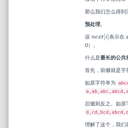
那么我们怎么得到
预处理
。
[
]
设
表示在 
n
e
x
t
[
i
]
n
e
x
t
i
0）。
什么是
最长的公共
首先，前缀就是字
如原字符串为
abc
a,ab,abc,abcd,
后缀则反之。如原
d,cd,bcd,abcd,
理解了这个，我们