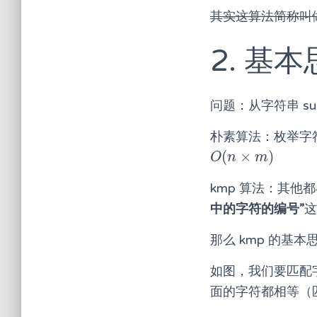
其实这算法简称叫
2. 基
问题：从字符串 su
朴素算法：枚举字符
(
×
)
O
(
n
×
m
)
O
n
m
kmp 算法：其
中的字符的编号”
那么 kmp 的基
如图，我们要匹配字符
面的字符都相等（