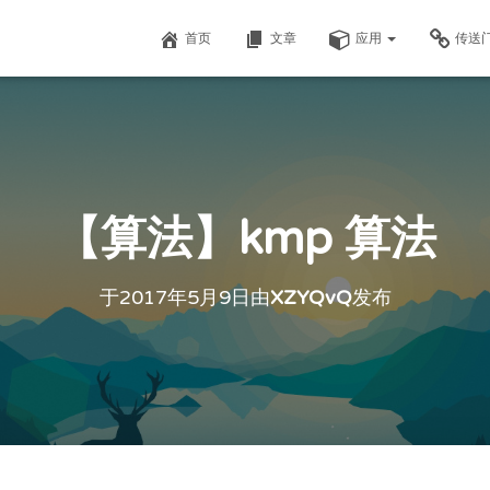
首页
文章
应用
传送
【算法】kmp 算法
于
2017年5月9日
由
XZYQvQ
发布