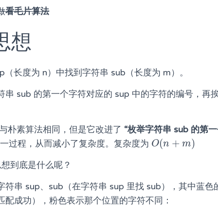
做
看毛片算法
本思想
p（长度为 n）中找到字符串 sub（长度为 m）。
串 sub 的第一个字符对应的 sup 中的字符的编号，
他都与朴素算法相同，但是它改进了
“枚举字符串 sub 的第
(
+
)
这一过程，从而减小了复杂度。复杂度为
O
(
n
+
m
)
O
n
m
本思想到底是什么呢？
串 sup、sub（在字符串 sup 里找 sub），其中
匹配成功），粉色表示那个位置的字符不同：