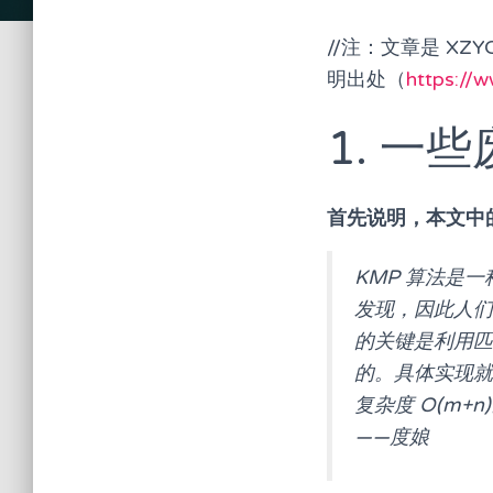
//注：文章是 X
明出处（
https://
1. 一
首先说明，本文中
KMP 算法是一种改
发现，因此人们
的关键是利用匹
的。具体实现就
复杂度 O(m+n
——度娘