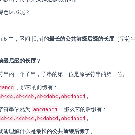
深色区域呢？
[
0
,
]
sub 中，区间
的
最长的公共前缀后缀的长度
（字符
[
0
,
i
]
i
前缀后缀的长度
？
符串的一个子串，子串的第一位是原字符串的第一位。
，那它的前缀有：
dabcd
。
abcda,abcdab,abcdabc,abcdabcd
字符串依然为
，那么它的后缀有：
abcdabcd
。
dabcd,cdabcd,bcdabcd,abcdabcd
就能理解什么是
最长的公共前缀后缀
了。