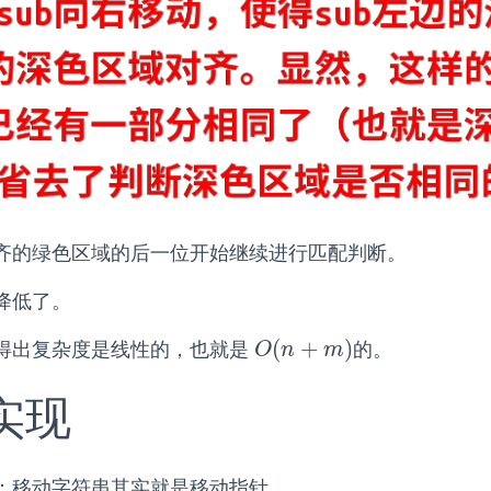
齐的绿色区域的后一位开始继续进行匹配判断。
降低了。
(
+
)
得出复杂度是线性的，也就是
的。
O
(
n
+
m
)
O
n
m
体实现
：移动字符串其实就是移动指针。