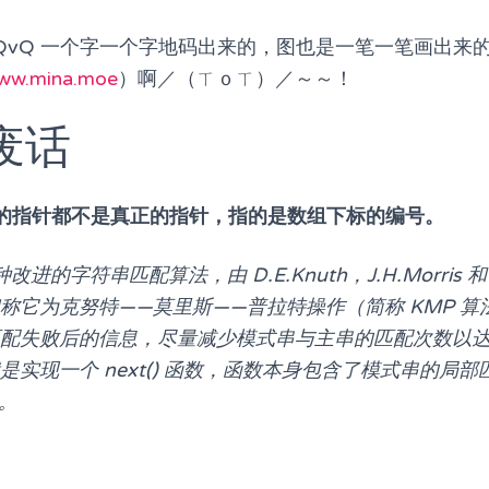
ZYQvQ 一个字一个字地码出来的，图也是一笔一笔画出
www.mina.moe
）啊／（ㄒｏㄒ）／～～！
些废话
的指针都不是真正的指针，指的是数组下标的编号。
进的字符串匹配算法，由 D.E.Knuth，J.H.Morris 和 V.
称它为克努特——莫里斯——普拉特操作（简称 KMP 算法
配失败后的信息，尽量减少模式串与主串的匹配次数以
是实现一个 next() 函数，函数本身包含了模式串的局
)。