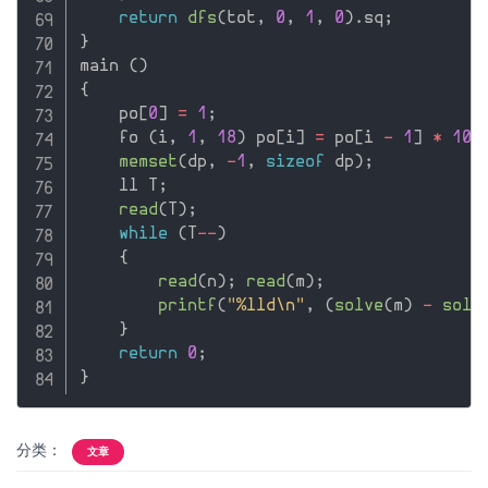
return
dfs
(
tot
,
0
,
1
,
0
)
.
sq
;
}
main 
(
)
{
    po
[
0
]
=
1
;
    fo 
(
i
,
1
,
18
)
 po
[
i
]
=
 po
[
i 
-
1
]
*
10
memset
(
dp
,
-
1
,
sizeof
 dp
)
;
    ll T
;
read
(
T
)
;
while
(
T
--
)
{
read
(
n
)
;
read
(
m
)
;
printf
(
"%lld\n"
,
(
solve
(
m
)
-
solv
}
return
0
;
}
分类：
文章