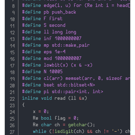
#
define
 edge(i, u) for (Re int i = head[u
#
define
 pb push_back
#
define
 F first
#
define
 S second
#
define
 ll long long
#
define
 inf 1000000007
#
define
 mp std::make_pair
#
define
 eps 1e-4
#
define
 mod 1000000007
#
define
 lowbit(x) (x & -x)
#
define
 N 10005
#
define
 cl(arr) memset(arr, 0, sizeof arr
#
define
 bset std::bitset<N>
#
define
 pi std::pair<int, int>
inline
void
 read 
(
ll 
&
x
)
{
    x 
=
0
;
    Re 
bool
 flag 
=
0
;
    Re 
char
 ch 
=
getchar
(
)
;
while
(
!
isdigit
(
ch
)
&&
 ch 
!=
'-'
)
 ch 