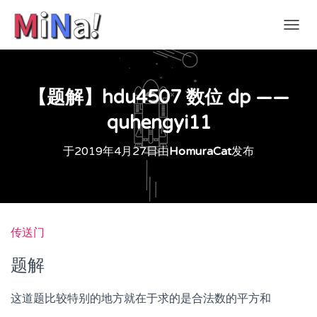
切
换
导
航
【题解】hdu4507 数位 dp ——
quhengyi11
于
2019年4月27日
由
HomuraCat
发布
传送门
题解
这道题比较特别的地方就在于求的是合法数的平方和