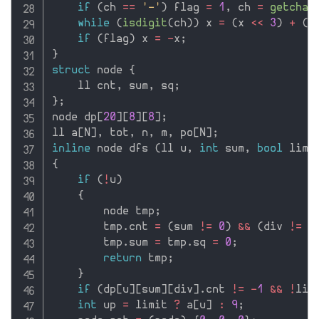
if
(
ch 
==
'-'
)
 flag 
=
1
,
 ch 
=
getchar
while
(
isdigit
(
ch
)
)
 x 
=
(
x 
<<
3
)
+
(
x
if
(
flag
)
 x 
=
-
x
;
}
struct
 node 
{
    ll cnt
,
 sum
,
 sq
;
}
;
node dp
[
20
]
[
8
]
[
8
]
;
ll a
[
N
]
,
 tot
,
 n
,
 m
,
 po
[
N
]
;
inline
 node dfs 
(
ll u
,
int
 sum
,
bool
 limi
{
if
(
!
u
)
{
        node tmp
;
        tmp
.
cnt 
=
(
sum 
!=
0
)
&&
(
div 
!=
0
        tmp
.
sum 
=
 tmp
.
sq 
=
0
;
return
 tmp
;
}
if
(
dp
[
u
]
[
sum
]
[
div
]
.
cnt 
!=
-
1
&&
!
lim
int
 up 
=
 limit 
?
 a
[
u
]
:
9
;