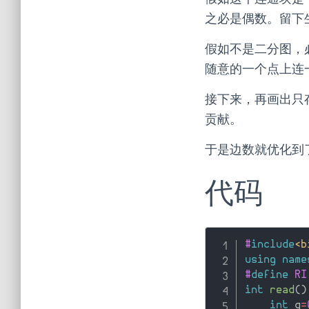
之必是偶数。留下
假如不是二分图，
随意的一个点上连
接下来，再画出只
贡献。
于是边数就优化到
代码
#
include
<b
using
name
#
define
 RI
int
read
(
)
int
 q
=