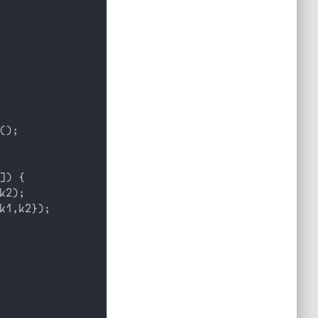
(
)
;
]
)
{
k2
)
;
k1
,
k2
}
)
;