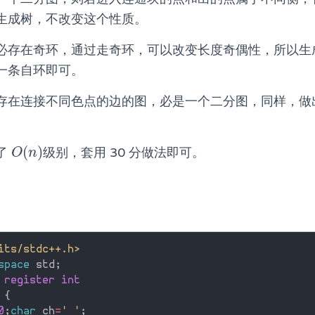
生成树，不改变这个性质。
必存在奇环，通过走奇环，可以改变长度奇偶性，所以生
一条自环即可。
存在连接不同色点的边的图，必是一个二分图，同样，做
(
)
了
级别，套用 30 分做法即可。
O
(
n
)
O
n
its/stdc++.h>
space
 std
;
 register int
{
0
;
char
 ch
=
' '
;