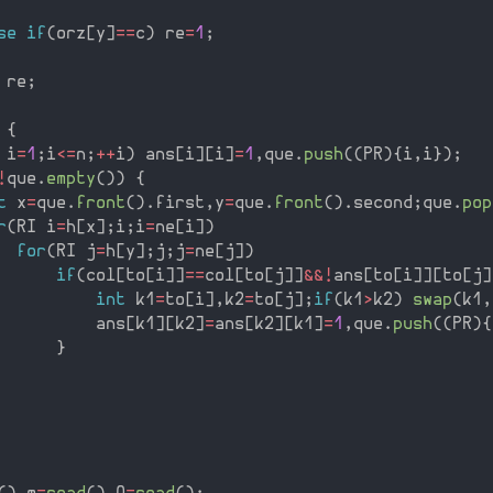
se
if
(
orz
[
y
]
==
c
)
 re
=
1
;
 re
;
{
 i
=
1
;
i
<=
n
;
++
i
)
 ans
[
i
]
[
i
]
=
1
,
que
.
push
(
(
PR
)
{
i
,
i
}
)
;
!
que
.
empty
(
)
)
{
t
 x
=
que
.
front
(
)
.
first
,
y
=
que
.
front
(
)
.
second
;
que
.
pop
r
(
RI i
=
h
[
x
]
;
i
;
i
=
ne
[
i
]
)
for
(
RI j
=
h
[
y
]
;
j
;
j
=
ne
[
j
]
)
if
(
col
[
to
[
i
]
]
==
col
[
to
[
j
]
]
&&
!
ans
[
to
[
i
]
]
[
to
[
j
]
int
 k1
=
to
[
i
]
,
k2
=
to
[
j
]
;
if
(
k1
>
k2
)
swap
(
k1
,
          ans
[
k1
]
[
k2
]
=
ans
[
k2
]
[
k1
]
=
1
,
que
.
push
(
(
PR
)
{
}