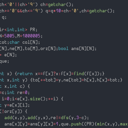
ch
<
'0'
||
ch
>
'9'
)
 ch
=
getchar
(
)
;
ch
>=
'0'
&&
ch
<=
'9'
)
 q
=
q
*
10
+
ch
-
'0'
,
ch
=
getchar
(
)
;
 q
;
ir
<
int
,
int
>
 PR
;
N
=
5005
,
M
=
1000005
;
tot
;
char
 col
[
N
]
;
[
N
]
,
ne
[
M
]
,
to
[
M
]
,
orz
[
N
]
;
bool
 ans
[
N
]
[
N
]
;
>
 e
[
N
]
;
que
;
nt
 x
)
{
return
 x
==
f
[
x
]
?
x
:
f
[
x
]
=
find
(
f
[
x
]
)
;
}
nt
 x
,
int
 y
)
{
to
[
++
tot
]
=
y
,
ne
[
tot
]
=
h
[
x
]
,
h
[
x
]
=
tot
;
}
t
 x
,
int
 c
)
{
=
c
;
int
 re
=
0
;
 i
=
0
;
i
<
e
[
x
]
.
size
(
)
;
++
i
)
{
t
 y
=
e
[
x
]
[
i
]
;
(
!
orz
[
y
]
)
{
add
(
x
,
y
)
,
add
(
y
,
x
)
,
re
|
=
dfs
(
y
,
3
-
c
)
;
  ans
[
x
]
[
y
]
=
ans
[
y
]
[
x
]
=
1
,
que
.
push
(
(
PR
)
{
min
(
x
,
y
)
,
max