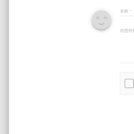
名称
*
在想些