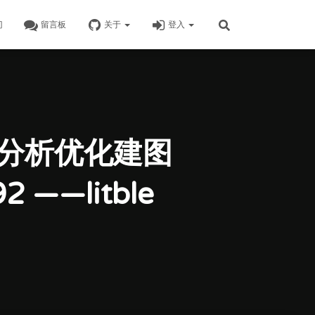
门
留言板
关于
登入
性质分析优化建图
2 ——litble