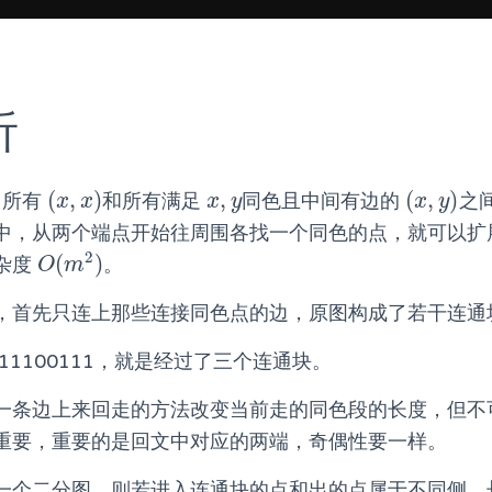
析
(
,
)
,
(
,
)
，所有
和所有满足
同色且中间有边的
之
(
x
,
x
)
x
,
y
(
x
,
y
)
x
x
x
y
x
y
中，从两个端点开始往周围各找一个同色的点，就可以扩
2
(
)
杂度
。
O
(
m
2
)
O
m
，首先只连上那些连接同色点的边，原图构成了若干连通
11100111，就是经过了三个连通块。
一条边上来回走的方法改变当前走的同色段的长度，但不
重要，重要的是回文中对应的两端，奇偶性要一样。
一个二分图，则若进入连通块的点和出的点属于不同侧，