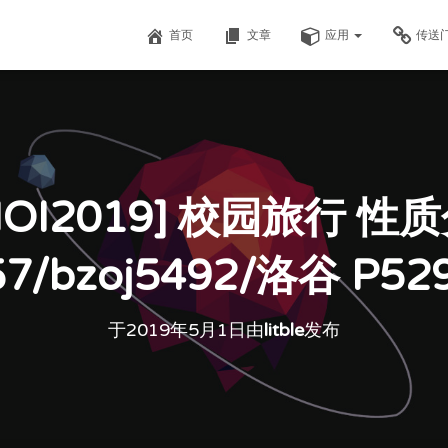
首页
文章
应用
传送
OI2019] 校园旅行 
057/bzoj5492/洛谷 P529
于
2019年5月1日
由
litble
发布