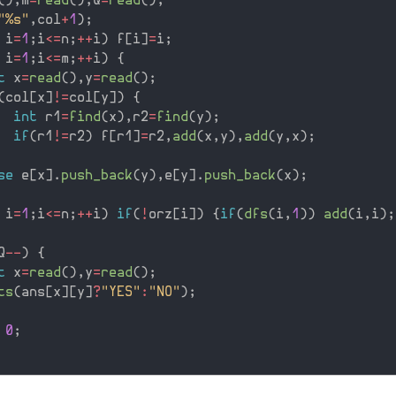
(
)
,
m
=
read
(
)
,
Q
=
read
(
)
;
"%s"
,
col
+
1
)
;
 i
=
1
;
i
<=
n
;
++
i
)
 f
[
i
]
=
i
;
 i
=
1
;
i
<=
m
;
++
i
)
{
t
 x
=
read
(
)
,
y
=
read
(
)
;
(
col
[
x
]
!=
col
[
y
]
)
{
int
 r1
=
find
(
x
)
,
r2
=
find
(
y
)
;
if
(
r1
!=
r2
)
 f
[
r1
]
=
r2
,
add
(
x
,
y
)
,
add
(
y
,
x
)
;
se
 e
[
x
]
.
push_back
(
y
)
,
e
[
y
]
.
push_back
(
x
)
;
 i
=
1
;
i
<=
n
;
++
i
)
if
(
!
orz
[
i
]
)
{
if
(
dfs
(
i
,
1
)
)
add
(
i
,
i
)
;
Q
--
)
{
t
 x
=
read
(
)
,
y
=
read
(
)
;
ts
(
ans
[
x
]
[
y
]
?
"YES"
:
"NO"
)
;
0
;