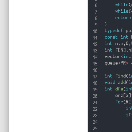
while
(
while
(
return
}
typedef
 pa
const
int
 
int
 n
,
m
,
Q
,
int
 f
[
N
]
,
h
vector
<
int
queue
<
PR
>
 
int
find
(
i
void
add
(
i
int
dfs
(
in
    orz
[
x
]
for
(
RI
in
if
          