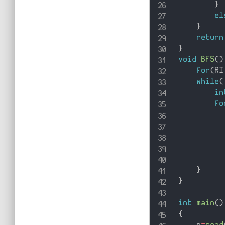
}
el
}
return
}
void
BFS
(
)
for
(
RI
while
(
in
fo
          
}
}
int
main
(
)
{