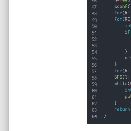
    n
=
read
scanf
(
for
(
RI
for
(
RI
in
if
}
el
}
for
(
RI
BFS
(
)
;
while
(
in
pu
}
return
}