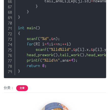
            tail_ans
[
i
]
[
kp
[
j
]
.
id
]
=
nowans
;
}
}
}
int
main
(
)
{
scanf
(
"%d"
,
&
n
)
;
for
(
RI i
=
1
;
i
<=
n
;
++
i
)
scanf
(
"%lld%lld"
,
&
p
[
i
]
.
x
,
&
p
[
i
]
.
y
)
head_prework
(
)
,
tail_work
(
)
,
head_work
(
printf
(
"%lld\n"
,
ans
*
4
)
;
return
0
;
}
分类：
文章