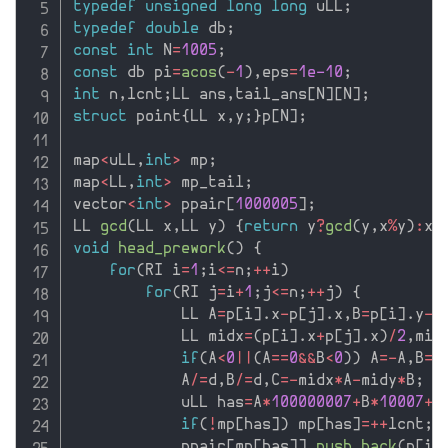
typedef
unsigned
long
long
 uLL
;
typedef
double
 db
;
const
int
 N
=
1005
;
const
 db pi
=
acos
(
-
1
)
,
eps
=
1e-10
;
int
 n
,
lcnt
;
LL ans
,
tail_ans
[
N
]
[
N
]
;
struct
 point
{
LL x
,
y
;
}
p
[
N
]
;
map
<
uLL
,
int
>
 mp
;
map
<
LL
,
int
>
 mp_tail
;
vector
<
int
>
 ppair
[
1000005
]
;
LL 
gcd
(
LL x
,
LL y
)
{
return
 y
?
gcd
(
y
,
x
%
y
)
:
x
;
void
head_prework
(
)
{
for
(
RI i
=
1
;
i
<=
n
;
++
i
)
for
(
RI j
=
i
+
1
;
j
<=
n
;
++
j
)
{
            LL A
=
p
[
i
]
.
x
-
p
[
j
]
.
x
,
B
=
p
[
i
]
.
y
-
p
            LL midx
=
(
p
[
i
]
.
x
+
p
[
j
]
.
x
)
/
2
,
mid
if
(
A
<
0
||
(
A
==
0
&&
B
<
0
)
)
 A
=
-
A
,
B
=
-
            A
/
=
d
,
B
/
=
d
,
C
=
-
midx
*
A
-
midy
*
B
;
            uLL has
=
A
*
100000007
+
B
*
10007
+
C
if
(
!
mp
[
has
]
)
 mp
[
has
]
=
++
lcnt
;
            ppair
[
mp
[
has
]
]
.
push_back
(
p
[
i
]