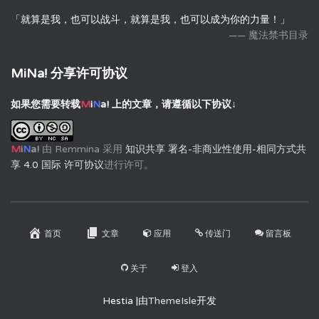
「就算是我，也可以战斗，就算是我，也可以成为你的力量！」
—— 魔法禁书目录
MiNa! 分享许可协议
如果您需要转载
M
i
N
a!
上的文章，请遵循以下协议↓
M
i
N
a!
由
Remmina
采用
知识共享 署名-非商业性使用-相同方式共
享 4.0 国际 许可协议
进行许可。
首页
文章
应用
传送门
留言板
关于
登入
Hestia |由
ThemeIsle
开发