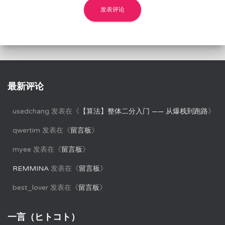
最新评论
usedchang
发表在《
【算法】整体二分入门 —— 从爆栈到跑路
》
qwertim
发表在《
留言板
》
myee
发表在《
留言板
》
REMMINA
发表在《
留言板
》
best_lover
发表在《
留言板
》
一言（ヒトコト）