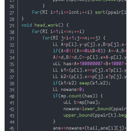
}
for
(
RI i
=
1
;
i
<=
lcnt
;
++
i
)
sort
(
ppair
[
i
]
}
void
head_work
(
)
{
for
(
RI i
=
1
;
i
<=
n
;
++
i
)
for
(
RI j
=
i
+
1
;
j
<=
n
;
++
j
)
{
            LL A
=
p
[
i
]
.
y
-
p
[
j
]
.
y
,
B
=
p
[
j
]
.
x
-
p
if
(
A
<
0
||
(
A
==
0
&&
B
<
0
)
)
 A
=
-
A
,
B
=
-
            A
/
=
d
,
B
/
=
d
,
C
=
-
p
[
i
]
.
x
*
A
-
p
[
i
]
.
y
*
            uLL has
=
A
*
100000007
+
B
*
10007
+
C
            LL k1
=
(
p
[
i
]
.
x
==
p
[
j
]
.
x
?
p
[
i
]
.
y
:
            LL k2
=
(
p
[
i
]
.
x
==
p
[
j
]
.
x
?
p
[
j
]
.
y
:
if
(
k1
>
k2
)
swap
(
k1
,
k2
)
;
            LL nowans
=
0
;
if
(
mp
.
count
(
has
)
)
{
                uLL t
=
mp
[
has
]
;
                nowans
=
lower_bound
(
ppair
[
upper_bound
(
ppair
[
t
]
.
begi
}
            ans
+
=
nowans
*
(
tail_ans
[
i
]
[
j
]
+
t