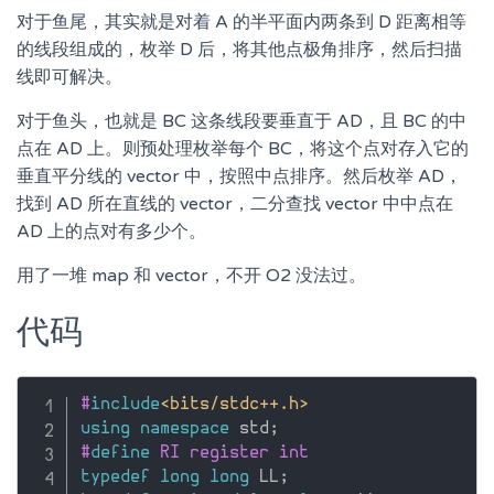
对于鱼尾，其实就是对着 A 的半平面内两条到 D 距离相等
的线段组成的，枚举 D 后，将其他点极角排序，然后扫描
线即可解决。
对于鱼头，也就是 BC 这条线段要垂直于 AD，且 BC 的中
点在 AD 上。则预处理枚举每个 BC，将这个点对存入它的
垂直平分线的 vector 中，按照中点排序。然后枚举 AD，
找到 AD 所在直线的 vector，二分查找 vector 中中点在
AD 上的点对有多少个。
用了一堆 map 和 vector，不开 O2 没法过。
代码
#
include
<bits/stdc++.h>
using
namespace
 std
;
#
define
 RI register int
typedef
long
long
 LL
;