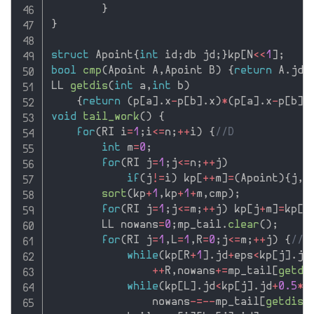
}
}
struct
 Apoint
{
int
 id
;
db jd
;
}
kp
[
N
<<
1
]
;
bool
cmp
(
Apoint A
,
Apoint B
)
{
return
 A
.
jd
<
LL 
getdis
(
int
 a
,
int
 b
)
{
return
(
p
[
a
]
.
x
-
p
[
b
]
.
x
)
*
(
p
[
a
]
.
x
-
p
[
b
]
.
void
tail_work
(
)
{
for
(
RI i
=
1
;
i
<=
n
;
++
i
)
{
//D
int
 m
=
0
;
for
(
RI j
=
1
;
j
<=
n
;
++
j
)
if
(
j
!=
i
)
 kp
[
++
m
]
=
(
Apoint
)
{
j
,
a
sort
(
kp
+
1
,
kp
+
1
+
m
,
cmp
)
;
for
(
RI j
=
1
;
j
<=
m
;
++
j
)
 kp
[
j
+
m
]
=
kp
[
j
        LL nowans
=
0
;
mp_tail
.
clear
(
)
;
for
(
RI j
=
1
,
L
=
1
,
R
=
0
;
j
<=
m
;
++
j
)
{
//A
while
(
kp
[
R
+
1
]
.
jd
+
eps
<
kp
[
j
]
.
jd
++
R
,
nowans
+
=
mp_tail
[
getdi
while
(
kp
[
L
]
.
jd
<
kp
[
j
]
.
jd
+
0.5
*
p
                nowans
-
=
--
mp_tail
[
getdis
(