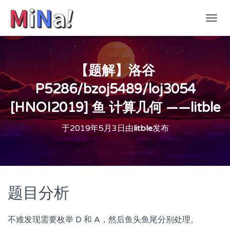
切
换
导
航
【题解】洛谷
P5286/bzoj5489/loj3054
[HNOI2019] 鱼 计算几何 ——litble
于
2019年5月3日
由
litble
发布
题目分析
不难发现需要枚举 D 和 A，然后鱼头鱼尾分别处理。