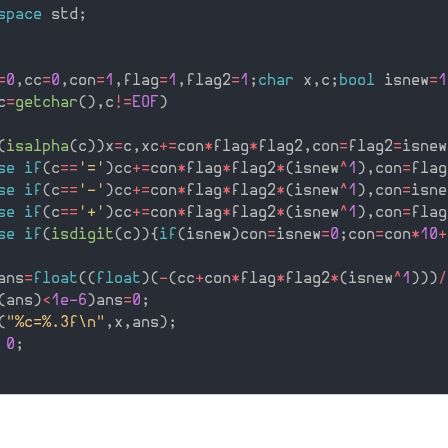
space
 std
;
=
0
,
cc
=
0
,
con
=
1
,
flag
=
1
,
flag2
=
1
;
char
 x
,
c
;
bool
 isnew
=
1
c
=
getchar
(
)
,
c
!=
EOF
)
(
isalpha
(
c
)
)
x
=
c
,
xc
+
=
con
*
flag
*
flag2
,
con
=
flag2
=
isnew
se
if
(
c
==
'='
)
cc
+
=
con
*
flag
*
flag2
*
(
isnew
^
1
)
,
con
=
flag
se
if
(
c
==
'-'
)
cc
+
=
con
*
flag
*
flag2
*
(
isnew
^
1
)
,
con
=
isne
se
if
(
c
==
'+'
)
cc
+
=
con
*
flag
*
flag2
*
(
isnew
^
1
)
,
con
=
flag
se
if
(
isdigit
(
c
)
)
{
if
(
isnew
)
con
=
isnew
=
0
;
con
=
con
*
10
+
ans
=
float
(
(
float
)
(
-
(
cc
+
con
*
flag
*
flag2
*
(
isnew
^
1
)
)
)
/
(
ans
)
<
1e-6
)
ans
=
0
;
(
"%c=%.3f\n"
,
x
,
ans
)
;
0
;