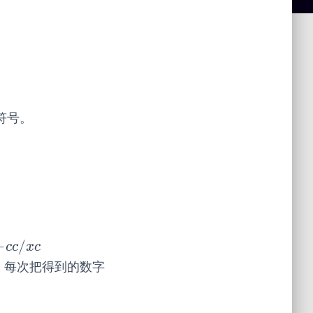
符号。
−
/
−
c
c
/
x
c
c
c
x
c
。每次把得到的数字