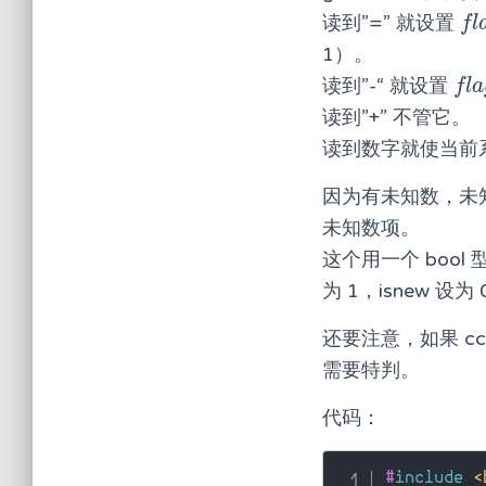
读到”=” 就设置
f
a
f
l
1）。
读到”-“ 就设置
f
a
f
l
a
读到”+” 不管它。
读到数字就使当前系
因为有未知数，未
未知数项。
这个用一个 bool 
为 1，isnew 设
还要注意，如果 cc
需要特判。
代码：
#
include
<