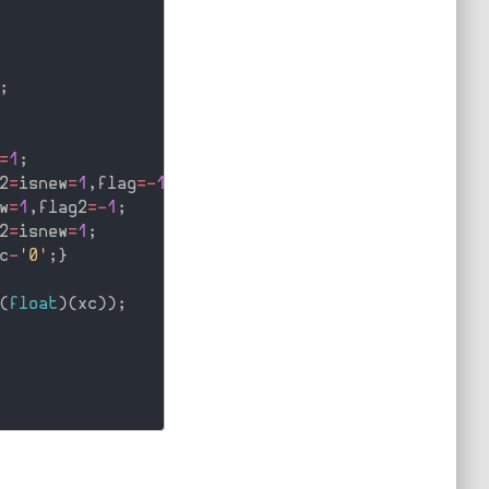
;
=
1
;
2
=
isnew
=
1
,
flag
=
-
1
;
w
=
1
,
flag2
=
-
1
;
2
=
isnew
=
1
;
c
-
'0'
;
}
(
float
)
(
xc
)
)
;