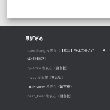
最新评论
usedchang
发表在《
【算法】整体二分入门 —— 从
爆栈到跑路
》
qwertim
发表在《
留言板
》
myee
发表在《
留言板
》
REMMINA
发表在《
留言板
》
best_lover
发表在《
留言板
》