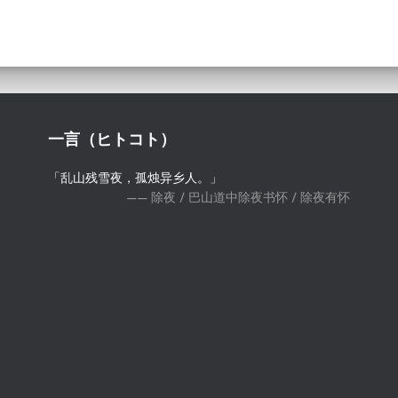
一言（ヒトコト）
「乱山残雪夜，孤烛异乡人。」
—— 除夜 / 巴山道中除夜书怀 / 除夜有怀