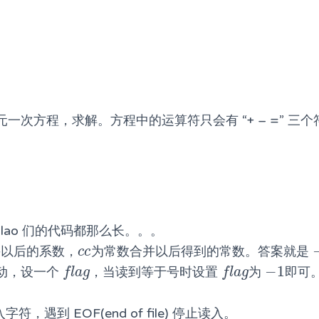
一次方程，求解。方程中的运算符只会有 “+ – =” 三个
alao 们的代码都那么长。。。
并以后的系数，
为常数合并以后得到的常数。答案就是
c
c
c
c
−
1
动，设一个
，当读到等于号时设置
为
即可
f
a
g
f
a
g
−
1
f
l
a
g
f
l
a
g
入字符，遇到 EOF(end of file) 停止读入。