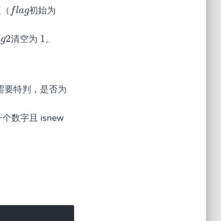
项（
初始为
f
a
g
f
l
a
g
2
1
清空为
。
g
2
1
a
g
需要特判，是否为
个数字且 isnew