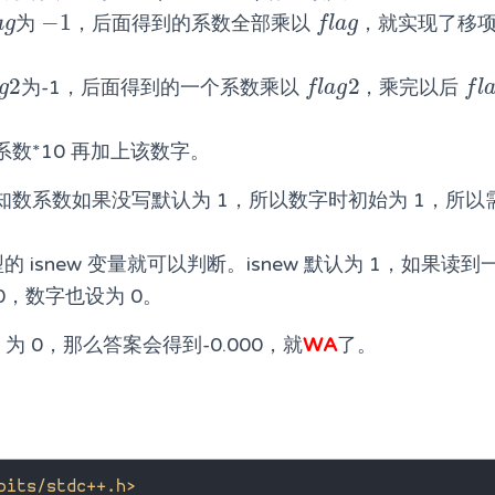
−
1
为
，后面得到的系数全部乘以
，就实现了移
g
−
1
f
a
g
a
g
f
l
a
g
2
2
为-1，后面得到的一个系数乘以
，乘完以后
g
2
f
a
g
2
f
a
g
f
l
a
g
f
l
数*10 再加上该数字。
知数系数如果没写默认为 1，所以数字时初始为 1，所以
型的 isnew 变量就可以判断。isnew 默认为 1，如果读到一
为 0，数字也设为 0。
 为 0，那么答案会得到-0.000，就
WA
了。
bits/stdc++.h>