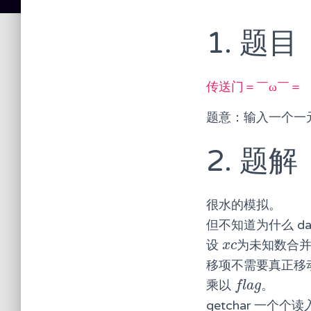
1. 题目
传送门＝￣ω￣＝
题意：输入一个一元
2. 题解
很水的模拟。
但不知道为什么 d
设
为未知数合
x
c
x
c
移项不需要真正移
乘以
。
f
a
g
f
l
a
g
getchar 一个个读