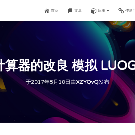
首页
文章
应用
传送
器的改良 模拟 LUOGU
于
2017年5月10日
由
XZYQvQ
发布