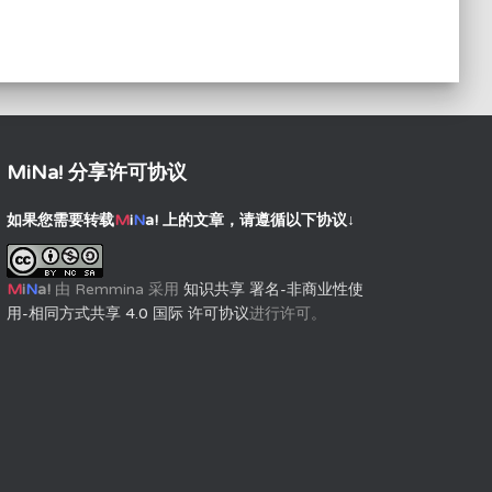
MiNa! 分享许可协议
如果您需要转载
M
i
N
a!
上的文章，请遵循以下协议↓
M
i
N
a!
由
Remmina
采用
知识共享 署名-非商业性使
用-相同方式共享 4.0 国际 许可协议
进行许可。