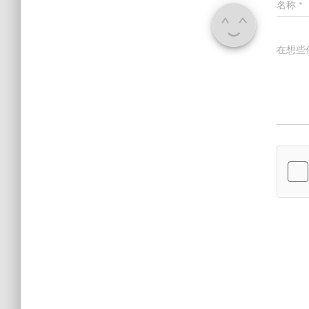
名称
*
在想些