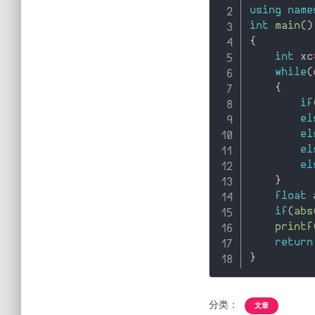
using
name
int
main
(
)
{
int
 xc
while
(
{
if
el
el
el
el
}
float
 
if
(
abs
printf
return
}
分类：
文章