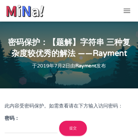
切
换
导
航
密码保护：【题解】字符串 三种复
杂度较优秀的解法 ——Rayment
于
2019年7月2日
由
Rayment
发布
此内容受密码保护。如需查看请在下方输入访问密码：
密码：