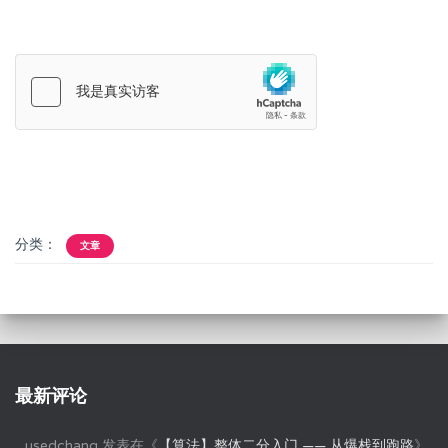
分类：
文章
最新评论
usedchang
发表在《
【算法】整体二分入门 —— 从爆栈到跑路
》