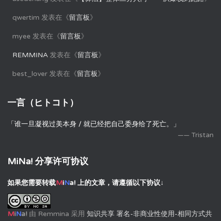
qwertim
发表在《
留言板
》
myee
发表在《
留言板
》
REMMINA
发表在《
留言板
》
best_lover
发表在《
留言板
》
一言（ヒトコト）
「谁一旦凝视过美本身 / 就已经把自己委身给了死亡。」
—— Tristan
MiNa! 分享许可协议
如果您需要转载
M
i
N
a!
上的文章，请遵循以下协议↓
M
i
N
a!
由
Remmina
采用
知识共享 署名-非商业性使用-相同方式共