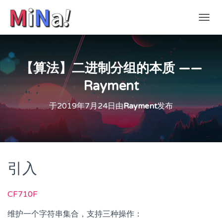
切
换
导
航
【算法】二进制分组的本质 ——
Rayment
于
2019年7月24日
由
Rayment
发布
引入
CF710F
维护一个字符串集合，支持三种操作：