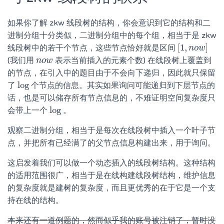
如果你了解 zkw 线段树的结构，你会意识到它的结构和二
进制分组十分类似，二进制分组中的每个组，相当于是 zkw
[
1
,
]
线段树中的若干个节点，这些节点恰好就是区间
[
1
,
n
n
o
o
w
w
]
(我们用
表示当前插入的元素个数) 在线段树上覆盖到
n
n
o
o
w
w
的节点，在引入中的题目由于不会向下递归，因此就只保留
log
了
个节点的信息。其实如果询问可能递归到下层节点的
log
话，也是可以储存所有节点信息的，不难证明空间复杂度只
log
会带上一个
。
log
观察二进制分组，相当于是每次在线段树中插入一个叶子节
点，并把所有已经满了的父节点信息构建出来，用于询问。
这启发着我们可以做一个动态插入的线段树结构。这种结构
的适用范围很广，相当于是在线构建线段树结构，维护信息
的复杂度就是建树的复杂度，而且更优秀的在于它是一个支
持在线的结构。
本来还有一道例题的，然而似乎我的账号被注销了，暂时没