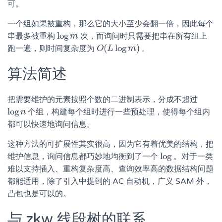
可。
一个组如果被重构，那么它的大小至少会翻一倍，因此每个
log
串最多被重构
次，而询问时只需要把串在所有组上
log
m
m
(
log
)
跑一遍，则时间复杂度为
。
O
O
(
L
L
log
m
m
)
算法简述
把需要维护的元素按照个数的二进制表示，分成不超过
log
个组，构建每个组时进行一些预处理，使得每个组内
log
n
n
都可以快速地询问信息。
这种方法的可扩展性其实很高，因为它有着优美的结构，把
log
维护信息，询问信息都巧妙地均衡到了一个
。对于一类
log
难以支持插入、重构复杂度高、查询效率高的数据结构问题
都能适用，除了引入中提到的 AC 自动机，广义 SAM 外，
凸包也是可以的。
与 zkw 线段树的联系