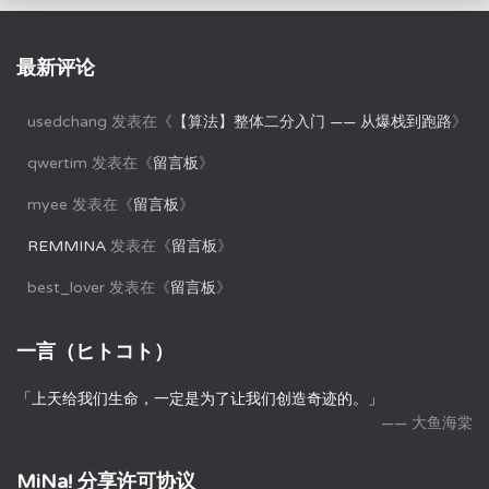
最新评论
usedchang
发表在《
【算法】整体二分入门 —— 从爆栈到跑路
》
qwertim
发表在《
留言板
》
myee
发表在《
留言板
》
REMMINA
发表在《
留言板
》
best_lover
发表在《
留言板
》
一言（ヒトコト）
「上天给我们生命，一定是为了让我们创造奇迹的。」
—— 大鱼海棠
MiNa! 分享许可协议