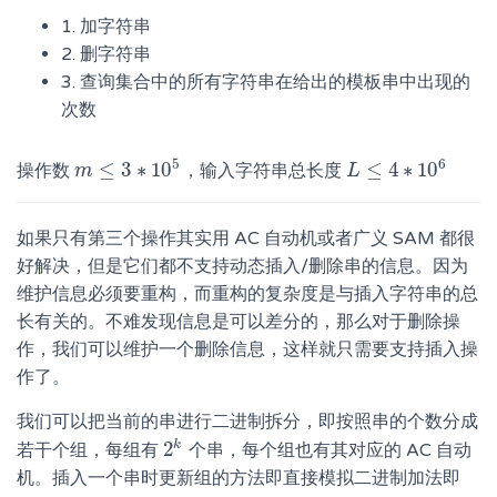
1. 加字符串
2. 删字符串
3. 查询集合中的所有字符串在给出的模板串中出现的
次数
5
6
≤
3
∗
10
≤
4
∗
10
操作数
，输入字符串总长度
m
m
≤
3
∗
10
5
L
L
≤
4
∗
10
6
如果只有第三个操作其实用 AC 自动机或者广义 SAM 都很
好解决，但是它们都不支持动态插入/删除串的信息。因为
维护信息必须要重构，而重构的复杂度是与插入字符串的总
长有关的。不难发现信息是可以差分的，那么对于删除操
作，我们可以维护一个删除信息，这样就只需要支持插入操
作了。
我们可以把当前的串进行二进制拆分，即按照串的个数分成
k
2
若干个组，每组有
个串，每个组也有其对应的 AC 自动
2
k
机。插入一个串时更新组的方法即直接模拟二进制加法即