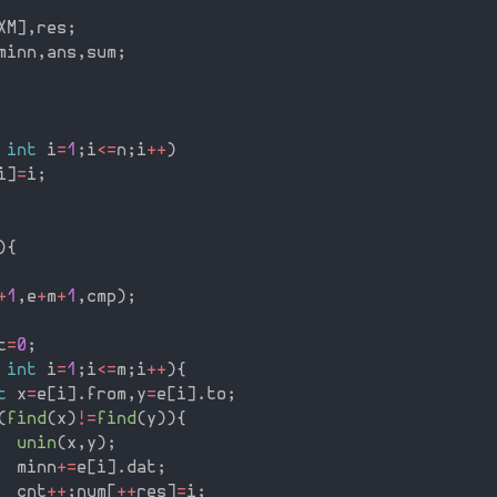
XM
]
,
res
;
minn
,
ans
,
sum
;
 
int
 i
=
1
;
i
<=
n
;
i
++
)
i
]
=
i
;
)
{
+
1
,
e
+
m
+
1
,
cmp
)
;
t
=
0
;
 
int
 i
=
1
;
i
<=
m
;
i
++
)
{
t
 x
=
e
[
i
]
.
from
,
y
=
e
[
i
]
.
to
;
(
find
(
x
)
!=
find
(
y
)
)
{
unin
(
x
,
y
)
;
  minn
+
=
e
[
i
]
.
dat
;
  cnt
++
;
num
[
++
res
]
=
i
;