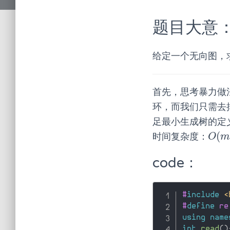
题目大意
给定一个无向图，
首先，思考暴力做
环，而我们只需去
足最小生成树的定
(
时间复杂度：
O
(
m
O
m
code：
#
include
<
#
define
 re
using
name
int
read
(
)