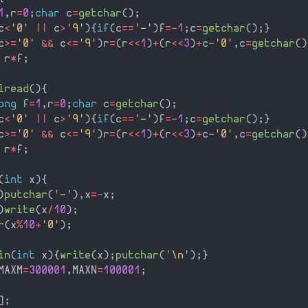
1
,
r
=
0
;
char
 c
=
getchar
(
)
;
c
<
'0'
||
 c
>
'9'
)
{
if
(
c
==
'-'
)
f
=
-
1
;
c
=
getchar
(
)
;
}
c
>=
'0'
&&
 c
<=
'9'
)
r
=
(
r
<<
1
)
+
(
r
<<
3
)
+
c
-
'0'
,
c
=
getchar
(
)
 r
*
f
;
lread
(
)
{
ong
 f
=
1
,
r
=
0
;
char
 c
=
getchar
(
)
;
c
<
'0'
||
 c
>
'9'
)
{
if
(
c
==
'-'
)
f
=
-
1
;
c
=
getchar
(
)
;
}
c
>=
'0'
&&
 c
<=
'9'
)
r
=
(
r
<<
1
)
+
(
r
<<
3
)
+
c
-
'0'
,
c
=
getchar
(
)
 r
*
f
;
(
int
 x
)
{
)
putchar
(
'-'
)
,
x
=
-
x
;
)
write
(
x
/
10
)
;
r
(
x
%
10
+
'0'
)
;
in
(
int
 x
)
{
write
(
x
)
;
putchar
(
'\n'
)
;
}
MAXM
=
300001
,
MAXN
=
100001
;
]
;