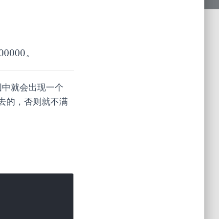
00
000
。
000
 图中就会出现一个
去的，否则就不满