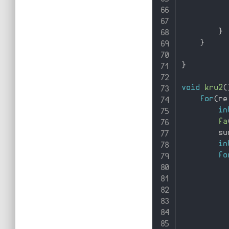
}
}
}
void
kru2
(
for
(
re
in
fa
        su
in
fo
          
          