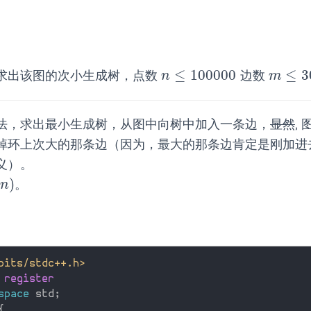
：
≤
100
000
≤
3
求出该图的次小生成树，点数
边数
n
≤
100
000
m
≤
300
n
m
法，求出最小生成树，从图中向树中加入一条边，
显然
,
掉环上次大的那条边（因为，最大的那条边肯定是刚加进
义）。
)
。
n
)
n
bits/stdc++.h>
 register
space
 std
;
{