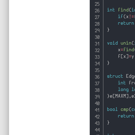
int
find
(
i
if
(
x
!=
return
}
void
unin
(
    x
=
find
    f
[
x
]
=
y
}
struct
 Edg
int
 fr
long
l
}
e
[
MAXM
]
,
e
bool
cmp
(
c
return
}