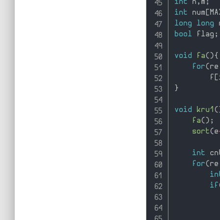
int
 n
,
m
;
int
 num
[
MA
long
long
 
bool
 flag
;
void
fa
(
)
{
for
(
re
        f
[
}
void
kru1
(
fa
(
)
;
sort
(
e
int
 cn
for
(
re
in
if
          
          