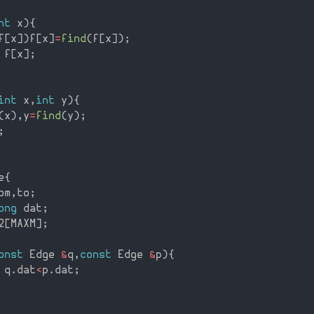
nt
 x
)
{
f
[
x
]
)
f
[
x
]
=
find
(
f
[
x
]
)
;
 f
[
x
]
;
int
 x
,
int
 y
)
{
(
x
)
,
y
=
find
(
y
)
;
;
e
{
om
,
to
;
ong
 dat
;
2
[
MAXM
]
;
onst
 Edge 
&
q
,
const
 Edge 
&
p
)
{
 q
.
dat
<
p
.
dat
;