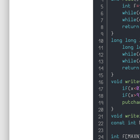
int
 f
=
while
(
while
(
return
}
long
long
long
l
while
(
while
(
return
}
void
write
if
(
x
<
0
if
(
x
>
9
putcha
}
void
write
const
int
 
int
 f
[
MAXN