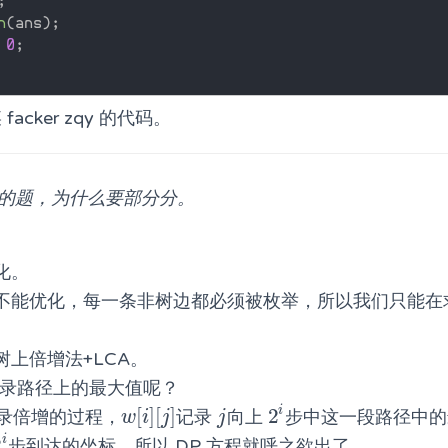
;
n
(
ans
)
;
0
;
acker zqy 的代码。
C 的题，为什么要部分分。
化。
不能优化，每一条非树边都必须被枚举，所以我们只能在
上倍增法+LCA。
记录路径上的最大值呢？
i
[
]
[
]
2
录倍增的过程，
记录
向上
步中这一段路径中的
w
[
i
]
[
j
]
j
2
i
w
i
j
j
i
2
步到达的坐标，所以 DP 方程就呼之欲出了
2
i