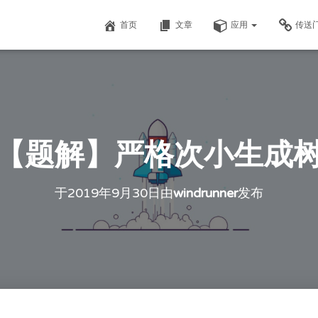
首页
文章
应用
传送
【题解】严格次小生成
于
2019年9月30日
由
windrunner
发布