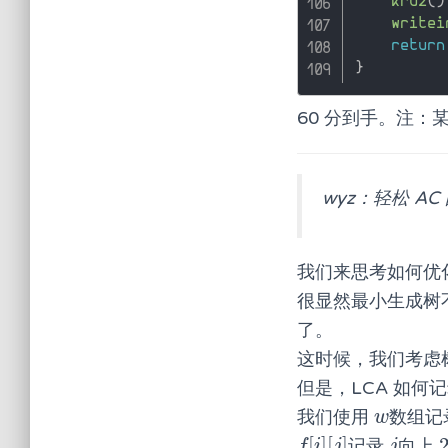
kru2
(
)
writei
return
}
60 分到手。注：某 f
wyz：轻松 A
我们来思考如何优
很显然最小生成树
了。
这时候，我们考虑树
但是，LCA 如何
我们使用
数组记
w
w
[
]
[
]
记录
向上
f
[
i
]
[
j
]
j
f
i
j
j