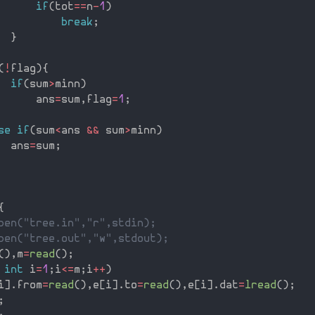
if
(
tot
==
n
-
1
)
break
;
}
(
!
flag
)
{
if
(
sum
>
minn
)
      ans
=
sum
,
flag
=
1
;
se
if
(
sum
<
ans 
&&
 sum
>
minn
)
  ans
=
sum
;
{
pen("tree.in","r",stdin);
pen("tree.out","w",stdout);
(
)
,
m
=
read
(
)
;
 
int
 i
=
1
;
i
<=
m
;
i
++
)
i
]
.
from
=
read
(
)
,
e
[
i
]
.
to
=
read
(
)
,
e
[
i
]
.
dat
=
lread
(
)
;
;