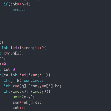
if
(
cnt
==
n
-
1
)
break
;
)
{
 
int
 i
=
1
;
i
<=
res
;
i
++
)
{
t
 k
=
num
[
i
]
;
(
)
;
m
=
0
;
t
 tot
=
0
;
r
(
re 
int
 j
=
1
;
j
<=
m
;
j
++
)
{
if
(
j
==
k
)
continue
;
int
 x
=
e
[
j
]
.
from
,
y
=
e
[
j
]
.
to
;
if
(
find
(
x
)
!=
find
(
y
)
)
{
unin
(
x
,
y
)
;
      sum
+
=
e
[
j
]
.
dat
;
      tot
++
;