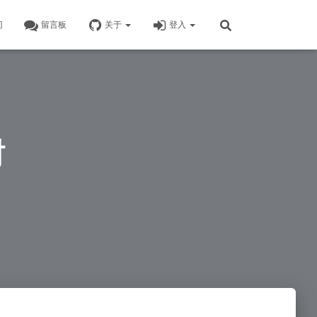
门
留言板
关于
登入
树