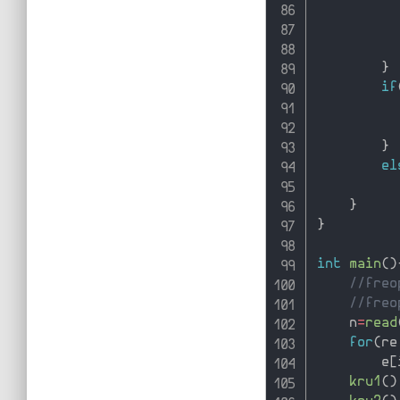
}
if
          
}
el
          
}
}
int
main
(
)
//freo
//freo
    n
=
read
for
(
re
        e
[
kru1
(
)