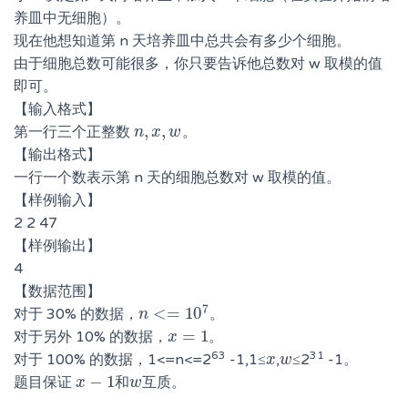
养皿中无细胞）。
现在他想知道第 n 天培养皿中总共会有多少个细胞。
由于细胞总数可能很多，你只要告诉他总数对 w 取模的值
即可。
【输入格式】
,
,
第一行三个正整数
。
n
n
,
x
x
,
w
w
【输出格式】
一行一个数表示第 n 天的细胞总数对 w 取模的值。
【样例输入】
2 2 47
【样例输出】
4
【数据范围】
7
<
=
10
对于 30% 的数据，
。
n
n
<=
10
7
=
1
对于另外 10% 的数据，
。
x
x
=
1
63
31
对于 100% 的数据，1<=n<=2
-1,1≤
,
≤2
-1。
x
x
w
w
−
1
题目保证
互质。
x
x
−
1
和
和
w
w