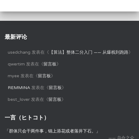
最新评论
usedchang
发表在《
【算法】整体二分入门 —— 从爆栈到跑路
》
qwertim
发表在《
留言板
》
myee
发表在《
留言板
》
REMMINA
发表在《
留言板
》
best_lover
发表在《
留言板
》
一言（ヒトコト）
「群体只会干两件事，锦上添花或者落井下石。」
—— 乌合之众