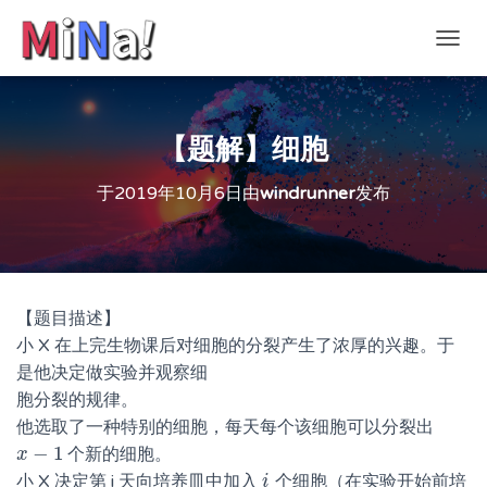
切
换
导
航
【题解】细胞
于
2019年10月6日
由
windrunner
发布
【题目描述】
小 X 在上完生物课后对细胞的分裂产生了浓厚的兴趣。于
是他决定做实验并观察细
胞分裂的规律。
他选取了一种特别的细胞，每天每个该细胞可以分裂出
−
1
个新的细胞。
x
x
−
1
小 X 决定第 i 天向培养皿中加入
个细胞（在实验开始前培
i
i