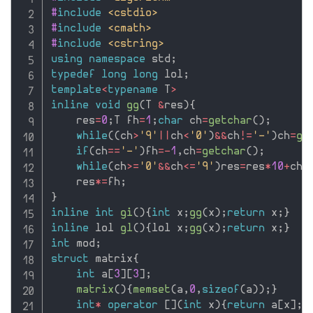
#
include
<cstdio>
#
include
<cmath>
#
include
<cstring>
using
namespace
 std
;
typedef
long
long
 lol
;
template
<
typename
 T
>
inline
void
gg
(
T 
&
res
)
{
    res
=
0
;
T fh
=
1
;
char
 ch
=
getchar
(
)
;
while
(
(
ch
>
'9'
||
ch
<
'0'
)
&&
ch
!=
'-'
)
ch
=
ge
if
(
ch
==
'-'
)
fh
=
-
1
,
ch
=
getchar
(
)
;
while
(
ch
>=
'0'
&&
ch
<=
'9'
)
res
=
res
*
10
+
ch
-
    res
*
=
fh
;
}
inline
int
gi
(
)
{
int
 x
;
gg
(
x
)
;
return
 x
;
}
inline
 lol 
gl
(
)
{
lol x
;
gg
(
x
)
;
return
 x
;
}
int
 mod
;
struct
 matrix
{
int
 a
[
3
]
[
3
]
;
matrix
(
)
{
memset
(
a
,
0
,
sizeof
(
a
)
)
;
}
int
*
operator
[
]
(
int
 x
)
{
return
 a
[
x
]
;
}