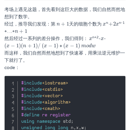
考场上遇见这题，首先看到这巨大的数据，我们自然而然地
想到了数学。
+
1
+
2
n-1
n
经过，推导我们发现：第
天的细胞个数为
n
n
+
1
x
x
n
+
2
x
x
+
1
+….+
n
n
+
1
n+2
然后经过一系列的差分操作，我们得到：
-
-
x
x
x
x
(
−
1
)
(
+
1
)
/
(
−
1
)
∗
(
−
1
)
(
x
x
−
1
)
(
n
+
1
n
)
/
(
x
x
−
1
)
∗
(
x
−
1
x
)
m
m
o
o
d
d
w
w
而这样，我们自然而然地想到了快速幂，用乘法逆元维护一
下就行了。
code：
#
include
<iostream>
#
include
<cstdio>
#
include
<vector>
#
include
<algorithm>
#
include
<cmath>
#
define
 re register
using
namespace
 std
;
unsigned
long
long
 n
,
x
,
w
;