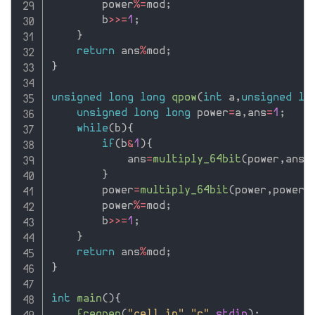
        power
%
=
mod
;
        b
>>=
1
;
}
return
 ans
%
mod
;
}
unsigned
long
long
qpow
(
int
 a
,
unsigned
lo
unsigned
long
long
 power
=
a
,
ans
=
1
;
while
(
b
)
{
if
(
b
&
1
)
{
            ans
=
multiply_64bit
(
power
,
ans
,
}
        power
=
multiply_64bit
(
power
,
power
,
        power
%
=
mod
;
        b
>>=
1
;
}
return
 ans
%
mod
;
}
int
main
(
)
{
freopen
(
"cell.in"
,
"r"
,
stdin
)
;