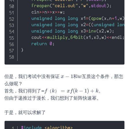
freopen
(
"cell.out"
,
"w"
,
stdout
)
;
    cin
>>
n
>>
x
>>
w
;
unsigned
long
long
 x1
=
(
qpow
(
x
,
n
+
1
,
w
)
+
unsigned
long
long
 x2
=
(
(
unsigned
long
unsigned
long
long
 x3
=
inv
(
x2
,
w
)
;
    cout
<<
multiply_64bit
(
x1
,
x3
,
w
)
<<
endl
;
return
0
;
}
−
1
但是，我们考试中没有保证
互质这个条件，那怎
x
x
−
1
和
和
w
w
么做呢？
=
(
−
1
)
+
首先，我们得到了=
。
f
f
（
（
k
k
）
）
=
x
f
(
x
k
−
f
1
k
)
+
k
k
但由于递推过于漫长，我们想到了矩阵快速幂。
于是，就可以求解了
#
include
<algorithm>