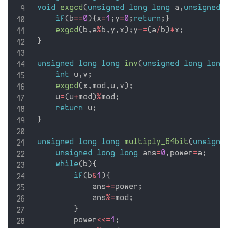
void
exgcd
(
unsigned
long
long
 a
,
unsigned
if
(
b
==
0
)
{
x
=
1
;
y
=
0
;
return
;
}
exgcd
(
b
,
a
%
b
,
y
,
x
)
;
y
-
=
(
a
/
b
)
*
x
;
}
unsigned
long
long
inv
(
unsigned
long
long
int
 u
,
v
;
exgcd
(
x
,
mod
,
u
,
v
)
;
    u
=
(
u
+
mod
)
%
mod
;
return
 u
;
}
unsigned
long
long
multiply_64bit
(
unsigne
unsigned
long
long
 ans
=
0
,
power
=
a
;
while
(
b
)
{
if
(
b
&
1
)
{
            ans
+
=
power
;
            ans
%
=
mod
;
}
        power
<<=
1
;