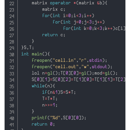
    matrix 
operator
*
(
matrix 
&
b
)
{
        matrix c
;
for
(
int
 i
=
0
;
i
<
3
;
i
++
)
for
(
int
 j
=
0
;
j
<
3
;
j
++
)
for
(
int
 k
=
0
;
k
<
3
;
k
++
)
c
[
i
]
[
return
 c
;
}
}
S
,
T
;
int
main
(
)
{
freopen
(
"cell.in"
,
"r"
,
stdin
)
;
freopen
(
"cell.out"
,
"w"
,
stdout
)
;
    lol n
=
gl
(
)
;
T
[
0
]
[
0
]
=
gi
(
)
;
mod
=
gi
(
)
;
    S
[
0
]
[
1
]
=
S
[
0
]
[
2
]
=
T
[
1
]
[
0
]
=
T
[
1
]
[
1
]
=
T
[
2
]
[
while
(
n
)
{
if
(
n
&
1
)
S
=
S
*
T
;
        T
=
T
*
T
;
        n
>>=
1
;
}
printf
(
"%d"
,
S
[
0
]
[
0
]
)
;
return
0
;