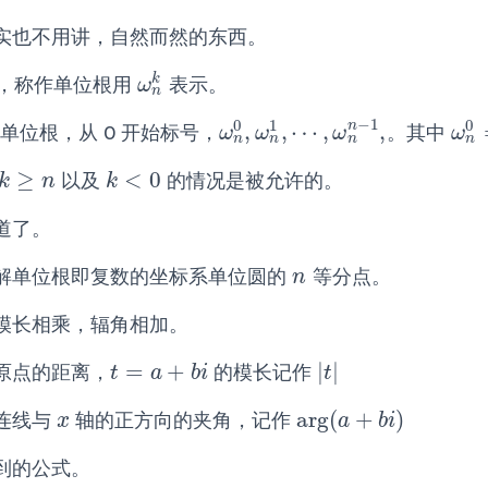
实也不用讲，自然而然的东西。
k
，称作单位根用
表示。
ω
n
k
ω
n
−
1
0
0
1
n
,
,
⋯
,
,
单位根，从 0 开始标号，
。其中
ω
n
0
,
ω
n
1
,
⋯
,
ω
n
n
−
1
,
ω
n
0
ω
ω
ω
ω
n
n
n
n
≥
<
0
以及
的情况是被允许的。
k
≥
n
k
<
0
k
n
k
道了。
解单位根即复数的坐标系单位圆的
等分点。
n
n
模长相乘，辐角相加。
=
+
|
|
原点的距离，
的模长记作
t
=
a
+
b
i
|
t
|
t
a
b
i
t
arg
(
+
)
连线与
轴的正方向的夹角，记作
x
arg
(
a
+
b
i
)
x
a
b
i
到的公式。