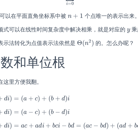
=
0
i
+
1
可以在平面直角坐标系中被
个点唯一的表示出来
n
+
1
n
项式可以在线性时间复杂度中解决相乘，就是对应的
乘
y
y
2
Θ
(
)
表示法转化为点值表示法依然是
的。怎么办呢？
Θ
(
n
2
)
n
 复数和单位根
在这里方便我翻。
+
)
=
(
+
)
+
(
+
)
a
+
c
)
+
(
b
+
d
)
i
d
i
a
c
b
d
i
+
)
=
(
−
)
+
(
−
)
a
−
c
)
+
(
b
−
d
)
i
d
i
a
c
b
d
i
+
)
=
+
+
−
=
(
−
)
+
(
+
a
c
+
a
d
i
+
b
c
i
−
b
d
=
(
a
c
−
b
d
)
+
(
a
d
+
b
c
)
i
d
i
a
c
a
d
i
b
c
i
b
d
a
c
b
d
a
d
b