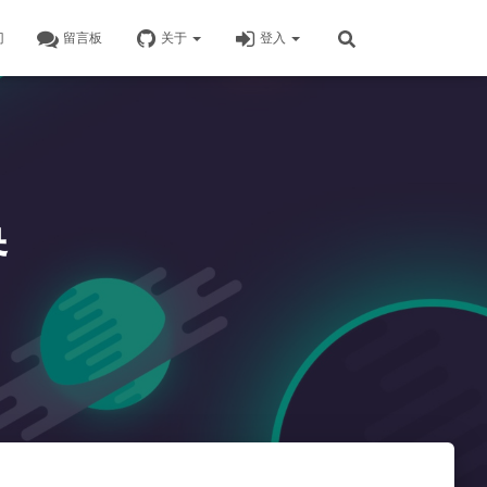
门
留言板
关于
登入
换