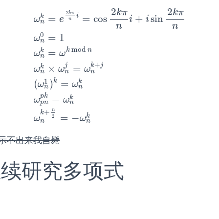
2
2
k
π
k
π
cos
2
k
π
n
i
+
i
sin
2
k
π
n
(2.2)
ω
n
0
=
1
(2.3)
ω
n
k
=
ω
k
mod
n
(2.4)
ω
2
k
π
i
=
=
cos
+
sin
k
ω
e
i
i
n
n
n
n
0
=
1
ω
n
mod
k
n
=
k
ω
ω
n
+
j
k
j
×
=
k
ω
ω
ω
n
n
n
1
k
(
)
=
k
ω
ω
n
n
p
k
=
k
ω
ω
p
n
n
n
+
k
=
−
k
2
ω
ω
n
n
上显示不出来我自毙
 继续研究多项式