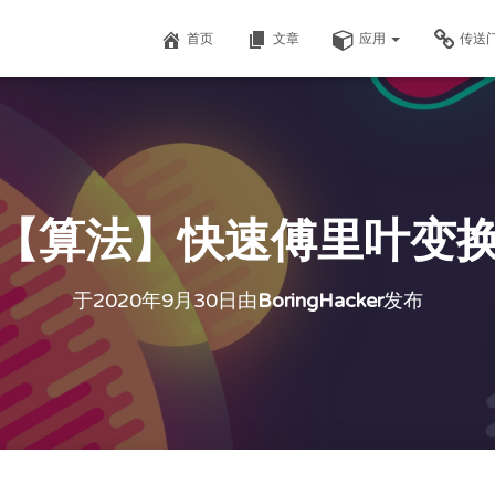
首页
文章
应用
传送
【算法】快速傅里叶变
于
2020年9月30日
由
BoringHacker
发布