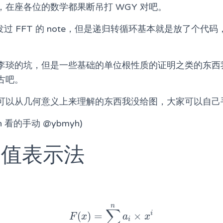
在座各位的数学都果断吊打 WGY 对吧。
 发过 FFT 的 note，但是递归转循环基本就是放了个代
李琰的坑，但是一些基础的单位根性质的证明之类的东西
古吧。
可以从几何意义上来理解的东西我没给图，大家可以自己手
 看的手动 @ybmyh)
 点值表示法
n
∑
i
(
)
=
×
F
(
x
)
=
∑
i
=
0
n
a
i
×
x
i
F
x
a
x
i