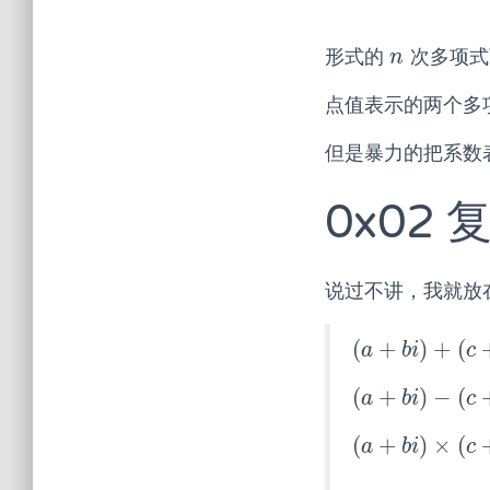
形式的
次多项式
n
n
点值表示的两个多
但是暴力的把系数
0x02
说过不讲，我就放
(
+
)
+
(
(
a
+
b
i
)
+
(
c
+
d
i
)
=
(
a
b
i
c
(
+
)
−
(
(
a
+
b
i
)
−
(
c
+
d
i
)
=
(
a
b
i
c
(
+
)
×
(
(
a
+
b
i
)
×
(
c
+
d
i
)
=
a
b
i
c