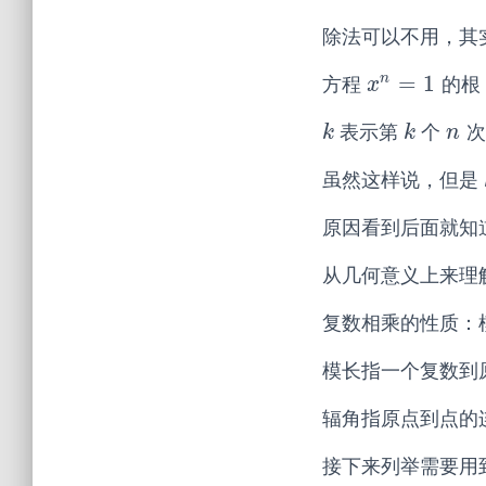
除法可以不用，其
=
1
n
方程
的根
x
n
=
1
x
表示第
个
次
k
k
n
k
k
n
虽然这样说，但是
原因看到后面就知
从几何意义上来理
复数相乘的性质：
模长指一个复数到
辐角指原点到点的
接下来列举需要用