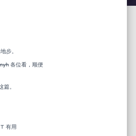
的地步。
myh
各位看，顺便
这篇。
T 有用