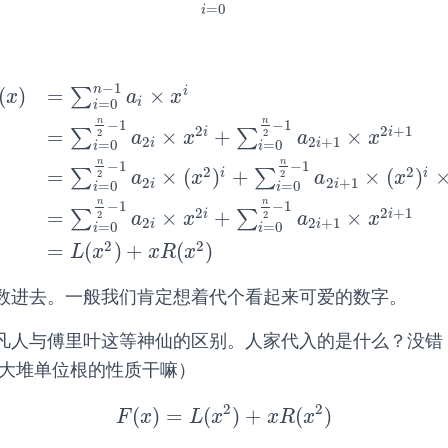
=
0
i
−
1
n
(
)
=
×
i
∑
x
a
x
=
0
i
i
n
n
−
1
−
1
2
2
+
1
=
×
+
×
i
i
∑
∑
2
2
a
x
a
x
2
2
+
1
i
i
=
0
=
0
i
i
n
n
−
1
−
1
x
)
=
∑
i
=
0
n
−
1
a
i
×
x
i
=
∑
i
=
0
n
2
−
1
a
2
i
×
x
2
i
+
∑
i
=
0
n
2
−
1
a
2
i
+
1
×
2
2
=
×
(
)
+
×
(
)
i
i
∑
∑
2
2
a
x
a
x
2
2
+
1
i
i
=
0
=
0
i
i
n
n
−
1
−
1
2
2
+
1
=
×
+
×
i
i
∑
∑
2
2
a
x
a
x
2
2
+
1
i
i
=
0
=
0
i
i
2
2
=
(
)
+
(
)
L
x
x
R
x
数进去。一般我们肯定想着代个看起来可爱的数字。
凡人与傅里叶这等神仙的区别。人家代入的是什么？没错
一大堆单位根的性质干嘛）
2
2
(
)
=
(
)
+
(
)
F
(
x
)
=
L
(
x
2
)
+
x
R
(
x
2
)
F
x
L
x
x
R
x