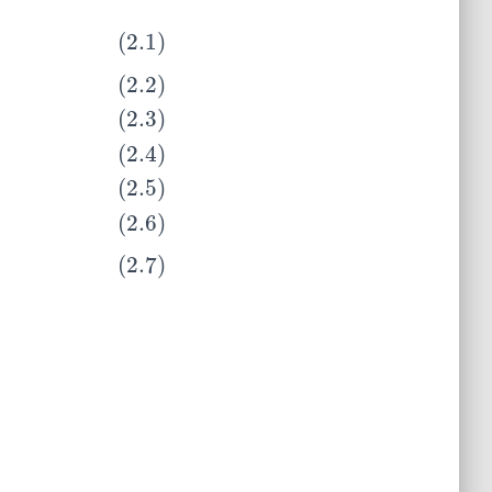
n
k
×
ω
n
j
=
ω
n
k
+
j
(2.5)
(
ω
n
1
)
k
=
ω
n
k
(2.6)
ω
p
n
p
k
=
ω
n
k
(2.7)
ω
n
k
(2.1)
(2.2)
(2.3)
(2.4)
(2.5)
(2.6)
(2.7)