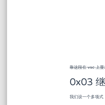
(2.1)
ω
n
k
=
e
2
k
π
n
i
=
靠这段在 vsc 
0x03
我们设一个多项式