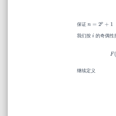
p
=
2
+
1
保证
n
=
2
p
+
1
n
我们按
的奇偶性
i
i
F
(
F
继续定义