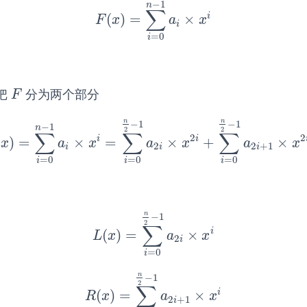
−
1
n
∑
i
(
)
=
×
F
(
x
)
=
∑
i
=
0
n
−
1
a
i
×
x
i
F
x
a
x
i
=
0
i
把
分为两个部分
F
F
n
n
−
1
−
1
−
1
n
2
2
∑
∑
∑
2
2
i
i
(
)
=
×
=
×
+
×
x
)
=
∑
i
=
0
n
−
1
a
i
×
x
i
=
∑
i
=
0
n
2
−
1
a
2
i
×
x
2
i
+
∑
i
=
0
n
2
−
1
a
2
i
+
1
×
x
a
x
a
x
a
x
2
2
+
1
i
i
i
=
0
=
0
=
0
i
i
i
n
−
1
2
∑
i
(
)
=
×
L
(
x
)
=
∑
i
=
0
n
2
−
1
a
2
i
×
x
i
L
x
a
x
2
i
=
0
i
n
−
1
2
∑
i
(
)
=
×
R
(
x
)
=
∑
i
=
0
n
2
−
1
a
2
i
+
1
×
x
i
R
x
a
x
2
+
1
i