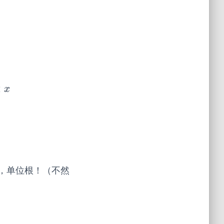
x
2
i
+
1
=
∑
i
=
0
n
2
−
1
a
2
i
×
(
x
2
)
i
+
∑
i
=
0
n
2
−
1
a
2
i
+
1
×
(
x
2
)
i
×
x
=
×
x
，单位根！（不然