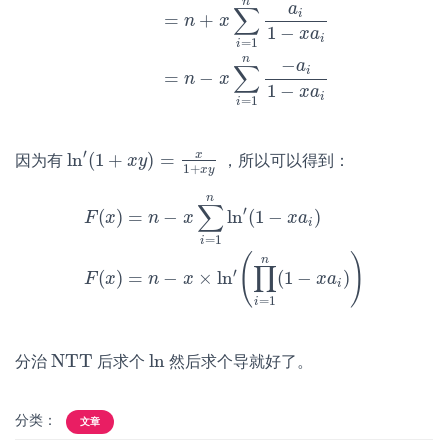
n
a
∑
i
=
+
n
x
1
−
x
a
i
=
1
i
n
−
a
∑
i
=
−
n
x
1
−
x
a
i
=
1
i
′
x
ln
(
1
+
)
=
因为有
，所以可以得到：
ln
′
(
1
+
x
y
)
x
=
y
x
1
+
x
y
1
+
x
y
n
∑
′
(
)
=
−
ln
(
1
−
)
F
x
n
x
x
a
i
=
1
i
F
(
x
)
=
n
−
x
∑
i
=
1
n
ln
′
(
1
−
x
a
i
)
F
(
x
)
=
n
−
x
×
ln
′
(
∏
i
=
1
n
(
1
−
x
(
)
n
∏
′
(
)
=
−
×
ln
(
1
−
)
F
x
n
x
x
a
i
=
1
i
N
T
T
ln
分治
后求个
然后求个导就好了。
N
T
T
ln
分类：
文章