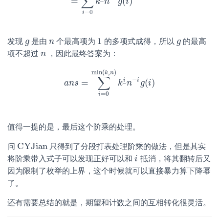
∑
=
(
)
k
n
g
i
–
=
0
i
1
发现
是由
个最高项为
的多项式成得，所以
的最高
g
g
n
n
1
g
g
项不超过
，因此最终答案为：
n
n
min
(
,
)
a
n
s
=
∑
i
=
0
min
(
k
,
n
)
k
i
_
n
−
i
g
(
i
)
k
n
∑
−
i
i
=
(
)
a
n
s
k
n
g
i
–
=
0
i
值得一提的是，最后这个阶乘的处理。
C
Y
J
i
a
n
问
只得到了分段打表处理阶乘的做法，但是其实
C
Y
J
i
a
n
将阶乘带入式子可以发现正好可以和
抵消，将其翻转后又
i
i
因为限制了枚举的上界，这个时候就可以直接暴力算下降幂
了。
还有需要总结的就是，期望和计数之间的互相转化很灵活。