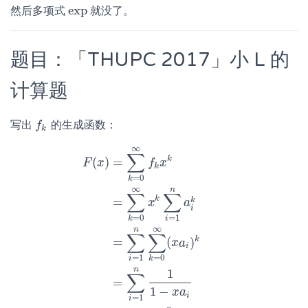
exp
然后多项式
就没了。
exp
题目：「THUPC 2017」小 L 的
计算题
写出
的生成函数：
f
f
k
k
∞
∑
k
(
)
=
F
x
f
x
k
=
0
k
∞
n
∑
∑
k
=
k
x
a
i
=
1
=
0
i
k
∞
n
∑
∑
k
=
(
)
x
a
i
=
1
=
0
i
k
F
(
x
)
=
∑
k
=
0
∞
f
k
x
k
=
∑
k
=
0
∞
x
k
∑
i
=
1
n
a
i
k
=
∑
i
=
1
n
n
1
∑
=
1
−
x
a
i
=
1
i