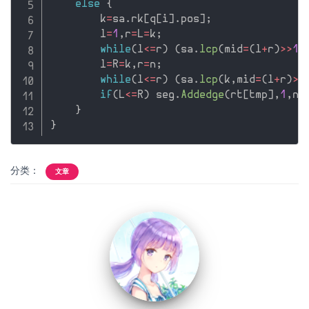
else
{
        k
=
sa
.
rk
[
q
[
i
]
.
pos
]
;
        l
=
1
,
r
=
L
=
k
;
while
(
l
<=
r
)
(
sa
.
lcp
(
mid
=
(
l
+
r
)
>>
1
,
        l
=
R
=
k
,
r
=
n
;
while
(
l
<=
r
)
(
sa
.
lcp
(
k
,
mid
=
(
l
+
r
)
>>
if
(
L
<=
R
)
 seg
.
Addedge
(
rt
[
tmp
]
,
1
,
n
,
}
}
分类：
文章