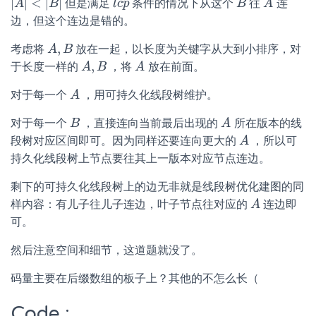
|
|
<
|
|
但是满足
条件的情况下从这个
往
连
|
A
A
|
<
|
B
|
B
l
l
c
c
p
p
B
B
A
A
边，但这个连边是错的。
,
考虑将
放在一起，以长度为关键字从大到小排序，对
A
A
,
B
B
,
于长度一样的
，将
放在前面。
A
A
,
B
B
A
A
对于每一个
，用可持久化线段树维护。
A
A
对于每一个
，直接连向当前最后出现的
所在版本的线
B
B
A
A
段树对应区间即可。因为同样还要连向更大的
，所以可
A
A
持久化线段树上节点要往其上一版本对应节点连边。
剩下的可持久化线段树上的边无非就是线段树优化建图的同
样内容：有儿子往儿子连边，叶子节点往对应的
连边即
A
A
可。
然后注意空间和细节，这道题就没了。
码量主要在后缀数组的板子上？其他的不怎么长（
Code :