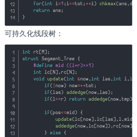
for
(
int
 i
=
1
;
i
<=
tot
;
++
i
)
chkmax
(
ans
,
dp
return
 ans
;
}
可持久化线段树：
int
 rt
[
M
]
;
struct
 Segment_Tree 
{
#
define
 mid ((l+r)>>1)
int
 lc
[
N
]
,
rc
[
N
]
;
void
update
(
int
&
now
,
int
 las
,
int
 l
,
in
if
(
!
now
)
 now
=
++
tot
;
if
(
las
)
addedge
(
now
,
las
)
;
if
(
l
==
r
)
return
addedge
(
now
,
tmp
)
,
if
(
pos
<=
mid
)
{
update
(
lc
[
now
]
,
lc
[
las
]
,
l
,
mid
,
addedge
(
now
,
lc
[
now
]
)
,
rc
[
now
]
=
}
else
{