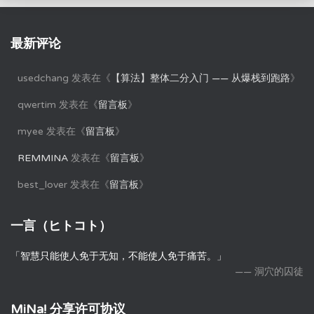
最新评论
usedchang
发表在《
【算法】整体二分入门 —— 从爆栈到跑路
》
qwertim
发表在《
留言板
》
myee
发表在《
留言板
》
REMMINA
发表在《
留言板
》
best_lover
发表在《
留言板
》
一言（ヒトコト）
「智慧只能使人免于无知，不能使人免于痛苦。」
—— 洞穴的囚徒
MiNa! 分享许可协议