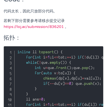
代码太长，因此只放部分代码。
若剩下部分需要参考请移步提交记录
https://loj.ac/submission/836201
。
拓扑：
inline
 ll 
topsort
(
)
{
for
(
int
 i
=
1
;
i
<=
tot
;
++
i
)
if
(
!
du
[
i
]
)
 qu
while
(
!
que
.
empty
(
)
)
{
int
 u
=
que
.
front
(
)
;
que
.
pop
(
)
;
for
(
auto
 v
:
to
[
u
]
)
{
chkmax
(
dp
[
v
]
,
dp
[
u
]
+
val
[
u
]
)
;
if
(
--
du
[
v
]
==
0
)
 que
.
push
(
v
)
;
}
}
    ll ans
=
0
;
for
(
int
 i
=
1
;
i
<=
tot
;
++
i
)
if
(
du
[
i
]
)
ret