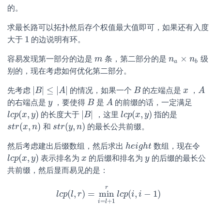
的。
求最长路可以拓扑然后存个权值最大值即可，如果还有入度
1
大于
的边说明有环。
1
×
容易发现第一部分的边是
条，第二部分的是
级
m
m
n
n
a
×
n
b
n
a
b
别的，现在考虑如何优化第二部分。
|
|
≤
|
|
先考虑
的情况，如果一个
的左端点是
，
|
B
B
|
≤
|
A
|
A
B
B
x
x
A
A
的右端点是
，要使得
是
的前缀的话，一定满足
y
y
B
B
A
A
(
,
)
|
|
(
,
)
的长度大于
，这里
指的是
l
l
c
c
p
p
(
x
x
,
y
)
y
|
B
B
|
l
l
c
c
p
p
(
x
x
,
y
)
y
(
,
)
(
,
)
和
的最长公共前缀。
s
s
t
t
r
r
(
x
x
,
n
)
n
s
s
t
t
r
r
(
y
y
,
n
)
n
然后考虑建出后缀数组，然后求出
数组，现在令
h
h
e
e
i
i
g
g
h
h
t
t
(
,
)
表示排名为
的后缀和排名为
的后缀的最长公
l
l
c
c
p
p
(
x
x
,
y
)
y
x
x
y
y
共前缀，然后显而易见的是：
r
(
,
)
=
min
(
,
−
1
)
l
c
l
p
c
p
l
(
l
,
r
r
)
=
min
i
=
l
+
1
l
c
r
p
l
c
p
i
(
i
i
,
i
−
1
)
=
+
1
i
l