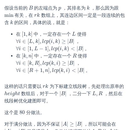
假设当前的
的左端点为
，其排名为
，那么因为跟
B
B
p
p
k
k
min
有关，在
数组上，其连边区间一定是一段连续的包
min
r
r
k
k
含
的区间，具体的说，就是：
k
k
[
1
,
]
在
中，一定存在一个
使得
[
1
,
k
k
]
L
L
∀
∈
[
,
]
,
(
,
)
≥
|
|
，
∀
i
i
∈
[
L
,
k
L
]
,
l
k
c
p
(
l
i
,
c
k
p
)
≥
i
|
B
k
|
B
∀
∈
[
1
,
−
1
]
,
(
,
)
<
|
|
。
∀
i
i
∈
[
1
,
L
−
L
1
]
,
l
c
p
(
i
,
k
l
c
)
<
p
|
B
i
|
k
B
[
,
]
在
中，一定存在一个
使得
[
k
k
,
n
n
]
R
R
∀
∈
[
,
]
,
(
,
)
≥
|
|
，
∀
i
i
∈
[
k
,
R
k
]
,
R
l
c
p
(
l
k
c
,
p
i
)
≥
k
|
B
i
|
B
∀
∈
[
+
1
,
]
,
(
,
)
<
|
|
。
∀
i
i
∈
[
R
+
R
1
,
n
]
,
l
c
p
n
(
k
,
l
i
)
c
<
p
|
B
k
|
i
B
这样的话只需要以
为下标建立线段树，先处理出原串的
r
r
k
k
|
|
,
数组后，对于一个
，二分一下
，然后在
h
h
e
e
i
i
g
g
h
h
t
t
|
B
B
|
L
L
,
R
R
线段树优化建图即可。
80
这个是
分做法。
80
|
|
≥
|
|
对于满分做法，因为不保证
，所以可能会在
|
A
A
|
≥
|
B
|
B