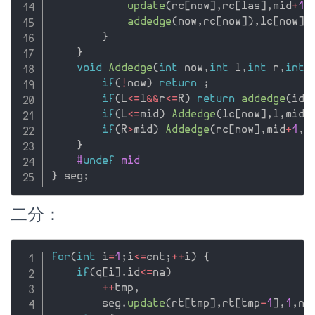
update
(
rc
[
now
]
,
rc
[
las
]
,
mid
+
1
,
addedge
(
now
,
rc
[
now
]
)
,
lc
[
now
]
=
}
}
void
Addedge
(
int
 now
,
int
 l
,
int
 r
,
int
 
if
(
!
now
)
return
;
if
(
L
<=
l
&&
r
<=
R
)
return
addedge
(
id
,
if
(
L
<=
mid
)
Addedge
(
lc
[
now
]
,
l
,
mid
,
if
(
R
>
mid
)
Addedge
(
rc
[
now
]
,
mid
+
1
,
r
}
#
undef
 mid
}
 seg
;
二分：
for
(
int
 i
=
1
;
i
<=
cnt
;
++
i
)
{
if
(
q
[
i
]
.
id
<=
na
)
++
tmp
,
        seg
.
update
(
rt
[
tmp
]
,
rt
[
tmp
-
1
]
,
1
,
n
,