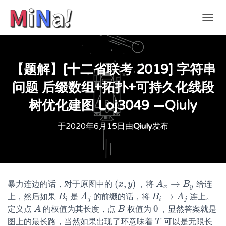
切
换
导
航
【题解】[十二省联考 2019] 字符串
问题 后缀数组+拓扑+可持久化线段
树优化建图 Loj3049 —Qiuly
于
2020年6月15日
由
Qiuly
发布
(
,
)
→
暴力连边的话，对于原图中的
，将
给连
(
x
x
,
y
)
y
A
A
x
→
B
y
B
x
y
→
上，然后如果
是
的前缀的话，将
连上。
B
B
i
A
A
j
B
B
i
→
A
j
A
i
j
i
j
0
定义点
的权值为其长度，点
权值为
，显然答案就是
A
A
B
B
0
图上的最长路，当然如果出现了环意味着
可以是无限长
T
T