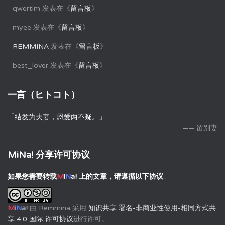
qwertim
发表在《
留言板
》
myee
发表在《
留言板
》
REMMINA
发表在《
留言板
》
best_lover
发表在《
留言板
》
一言（ヒトコト）
「结发为夫妻，恩爱两不疑。」
—— 留别妻
MiNa! 分享许可协议
如果您需要转载
M
i
N
a!
上的文章，请遵循以下协议↓
M
i
N
a!
由
Remmina
采用
知识共享 署名-非商业性使用-相同方式共
享 4.0 国际 许可协议
进行许可。