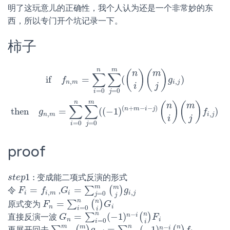
明了这玩意儿的正确性，我个人认为还是一个非常妙的东
西，所以专门开个坑记录一下。
柿子
n
m
if
n
,
m
=
∑
i
=
0
n
∑
j
=
0
m
(
(
n
i
)
(
m
j
)
g
i
,
j
)
then
g
n
,
m
=
∑
i
=
0
n
∑
j
=
0
m
(
(
−
(
)
(
)
n
m
∑
∑
if
=
(
)
f
g
,
,
n
m
i
j
i
j
=
0
=
0
i
j
n
m
(
)
(
)
n
m
∑
∑
(
+
−
−
)
n
m
i
j
then
=
(
(
−
1
)
)
g
f
,
,
n
m
i
j
i
j
=
0
=
0
i
j
proof
1
:
变成能二项式反演的形式
s
s
t
t
e
e
p
p
1
:
m
m
=
=
∑
(
)
令
,
F
F
i
=
f
,
m
f
G
G
i
=
∑
j
=
0
m
(
m
j
)
g
i
,
j
g
,
,
i
i
m
i
i
j
=
0
j
j
n
n
=
∑
(
)
原式变为
F
F
n
=
∑
i
=
0
n
(
n
i
)
G
i
G
n
i
=
0
i
i
n
−
n
=
(
−
1
)
n
i
∑
(
)
直接反演一波
G
G
n
=
∑
i
=
0
n
(
−
1
)
n
−
i
(
n
i
)
F
i
F
n
i
=
0
i
i
m
n
−
m
n
=
(
−
1
)
n
i