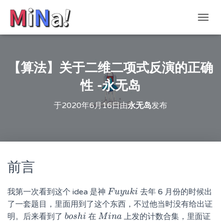
切
换
导
航
【算法】关于二维二项式反演的正确
性 -永无岛
于
2020年6月16日
由
永无岛
发布
前言
我第一次看到这个 idea 是神
去年 6 月份的时候出
F
F
u
u
y
y
u
u
k
i
k
i
了一套题目，里面用到了这个东西，不过他当时没有给出证
明。后来看到了
在
上发的计数合集，里面证
b
b
o
o
s
s
h
h
i
i
M
M
i
n
i
n
a
a