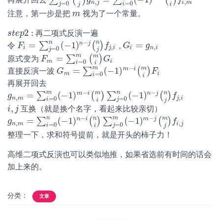
∑
(
)
∑
(
)
再展开回去
∑
j
=
0
m
(
m
j
)
g
g
n
,
j
=
∑
i
=
0
n
(
−
1
)
n
−
i
(
n
i
)
f
,
m
f
,
,
n
j
i
m
=
0
=
0
j
i
j
i
注意，第一步是把
视为了一个常量。
m
m
2
:
再二项式反演一遍
s
s
t
t
e
e
p
p
2
:
n
−
n
=
(
−
1
)
=
n
j
∑
(
)
令
,
F
F
i
=
∑
j
=
0
n
(
−
1
)
n
−
j
(
n
j
)
f
,
i
f
G
G
i
=
g
n
,
g
i
,
,
i
j
i
i
n
i
=
0
j
j
m
m
=
∑
(
)
原式变为
F
F
m
=
∑
i
=
0
m
(
m
i
)
G
i
G
m
i
=
0
i
i
m
−
m
=
(
−
1
)
m
i
∑
(
)
直接反演一波
G
G
m
=
∑
i
=
0
m
(
−
1
)
m
−
i
(
m
i
)
F
i
F
m
i
=
0
i
i
再展开回去
m
n
−
−
m
n
=
(
−
1
)
(
−
1
)
m
i
n
j
∑
(
)
∑
(
)
g
g
n
,
m
=
∑
i
=
0
m
(
−
1
)
m
−
i
(
m
i
)
∑
j
=
0
n
(
−
1
)
n
−
j
(
n
j
)
f
,
i
f
,
,
n
m
j
i
=
0
=
0
i
j
i
j
,
互换（就是换个名字，看起来比较亲切）
i
i
,
j
j
n
m
−
−
n
m
=
(
−
1
)
(
−
1
)
n
i
m
j
∑
(
)
∑
(
)
g
g
n
,
m
=
∑
i
=
0
n
(
−
1
)
n
−
i
(
n
i
)
∑
j
=
0
m
(
−
1
)
m
−
j
(
m
j
)
f
,
j
f
,
,
n
m
i
j
=
0
=
0
i
j
i
j
整理一下，求和符号提前，就是开头的柿子力！
高维二项式反演也可以类似地推，如果省选前有时间的话会
加上来的。
分类：
文章