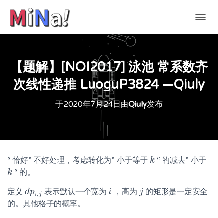
切
换
导
航
【题解】[NOI2017] 泳池 常系数齐
次线性递推 LuoguP3824 —Qiuly
于
2020年7月24日
由
Qiuly
发布
“ 恰好” 不好处理，考虑转化为” 小于等于
“ 的减去” 小于
k
k
“ 的。
k
k
定义
表示默认一个宽为
，高为
的矩形是一定安全
d
d
p
p
i
,
j
i
i
j
j
,
i
j
的。其他格子的概率。