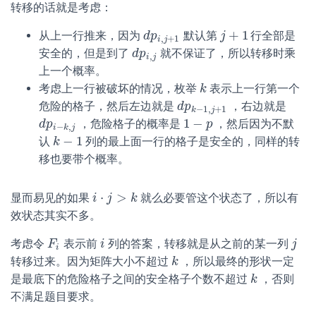
转移的话就是考虑：
+
1
从上一行推来，因为
默认第
行全部是
d
d
p
p
i
,
j
+
1
j
j
+
1
,
+
1
i
j
安全的，但是到了
就不保证了，所以转移时乘
d
d
p
p
i
,
j
,
i
j
上一个概率。
考虑上一行被破坏的情况，枚举
表示上一行第一个
k
k
危险的格子，然后左边就是
，右边就是
d
d
p
p
k
−
1
,
j
+
1
−
1
,
+
1
k
j
1
−
，危险格子的概率是
，然后因为不默
d
d
p
p
i
−
k
,
j
1
−
p
p
−
,
i
k
j
−
1
认
列的最上面一行的格子是安全的，同样的转
k
k
−
1
移也要带个概率。
⋅
>
显而易见的如果
就么必要管这个状态了，所以有
i
i
⋅
j
>
j
k
k
效状态其实不多。
考虑令
表示前
列的答案，转移就是从之前的某一列
F
F
i
i
i
j
j
i
转移过来。因为矩阵大小不超过
，所以最终的形状一定
k
k
是最底下的危险格子之间的安全格子个数不超过
，否则
k
k
不满足题目要求。