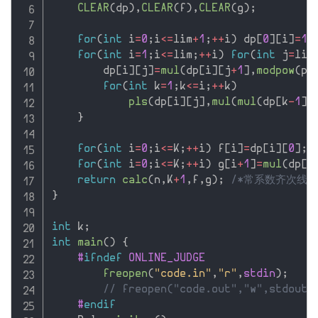
CLEAR
(
dp
)
,
CLEAR
(
f
)
,
CLEAR
(
g
)
;
for
(
int
 i
=
0
;
i
<=
lim
+
1
;
++
i
)
 dp
[
0
]
[
i
]
=
1
;
for
(
int
 i
=
1
;
i
<=
lim
;
++
i
)
for
(
int
 j
=
lim
        dp
[
i
]
[
j
]
=
mul
(
dp
[
i
]
[
j
+
1
]
,
modpow
(
p
,
for
(
int
 k
=
1
;
k
<=
i
;
++
k
)
pls
(
dp
[
i
]
[
j
]
,
mul
(
mul
(
dp
[
k
-
1
]
[
}
for
(
int
 i
=
0
;
i
<=
K
;
++
i
)
 f
[
i
]
=
dp
[
i
]
[
0
]
;
for
(
int
 i
=
0
;
i
<=
K
;
++
i
)
 g
[
i
+
1
]
=
mul
(
dp
[
i
return
calc
(
n
,
K
+
1
,
f
,
g
)
;
/*常系数齐次线性
}
int
 k
;
int
main
(
)
{
#
ifndef
 ONLINE_JUDGE
freopen
(
"code.in"
,
"r"
,
stdin
)
;
// freopen("code.out","w",stdout)
#
endif