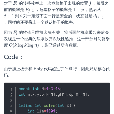
对于
的转移枚举上一次危险格子出现的位置
，然后之
F
F
i
j
j
i
1
−
前的概率是
，危险格子的概率是
，然后从
F
F
j
−
1
1
−
p
p
−
1
j
+
1
到
列一定最下面一行是安全的，状态就是
j
j
+
1
i
i
d
d
p
p
i
−
j
,
1
−
,
1
i
j
，同样的还要乘上一个默认格子的概率。
因为
的转移只跟前
项有关，将后面的概率乘起来后会
F
F
i
k
k
i
发现是一个经典的常系数齐次线性递推，这一部分时间复杂
(
log
log
)
度
，足已通过所有数据。
O
O
(
k
k
log
k
log
k
n
)
n
Code：
P
o
l
y
200
由于加上板子和
代码超过了
行，因此只贴核心代
P
o
l
y
200
码。
const
int
 M
=
1e3
+
15
;
int
 n
,
x
,
y
,
p
,
f
[
M
]
,
g
[
M
]
,
dp
[
M
]
[
M
]
;
inline
int
solve
(
int
 K
)
{
int
 lim
=
1001
;