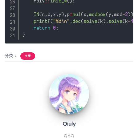
    Poly
::
init_w
(
)
;
IN
(
n
,
k
,
x
,
y
)
,
p
=
mul
(
x
,
modpow
(
y
,
mod
-
2
)
)
;
printf
(
"%d\n"
,
dec
(
solve
(
k
)
,
solve
(
k
-
1
)
return
0
;
}
分类：
文章
Qiuly
QAQ