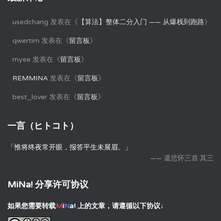
usedchang
发表在《
【算法】整体二分入门 —— 从爆栈到跑路
》
qwertim
发表在《
留言板
》
myee
发表在《
留言板
》
REMMINA
发表在《
留言板
》
best_lover
发表在《
留言板
》
一言（ヒトコト）
「惟将终夜常开眼，报答平生未展眉。」
—— 遣悲怀三首·其三
MiNa! 分享许可协议
如果您需要转载
M
i
N
a!
上的文章，请遵循以下协议↓