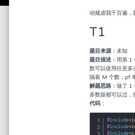
动规虐我千百遍，我
T1
题目来源
：未知
题目描述
：用第 1
数可以使用任意多
隔着 M 个数，p
解题思路
：做了 
多数据都可以过，
代码
：
#
include
<i
#
include
<c
#
include
<c