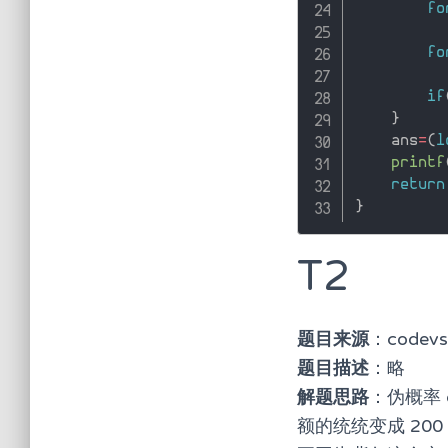
fo
fo
if
}
    ans
=
(
l
printf
return
}
T2
题目来源
：code
题目描述
：略
解题思路
：伪概率 
额的统统变成 200，