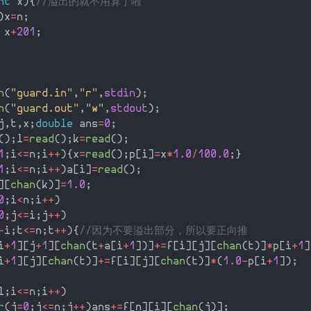
nt
 x
)
{
//溢出的就不用算了啦
)
x
=
n
;
 x
+
201
;
n
(
"guard.in"
,
"r"
,
stdin
)
;
n
(
"guard.out"
,
"w"
,
stdout
)
;
j
,
t
,
x
;
double
 ans
=
0
;
(
)
;
l
=
read
(
)
;
k
=
read
(
)
;
1
;
i
<=
n
;
i
++
)
{
x
=
read
(
)
;
p
[
i
]
=
x
*
1.0
/
100.0
;
}
1
;
i
<=
n
;
i
++
)
a
[
i
]
=
read
(
)
;
]
[
chan
(
k
)
]
=
1.0
;
0
;
i
<
n
;
i
++
)
0
;
j
<=
i
;
j
++
)
-
i
;
t
<=
n
;
t
++
)
{
//因为不要溢出部分，所以要正向推
i
+
1
]
[
j
+
1
]
[
chan
(
t
+
a
[
i
+
1
]
)
]
+
=
f
[
i
]
[
j
]
[
chan
(
t
)
]
*
p
[
i
+
1
]
i
+
1
]
[
j
]
[
chan
(
t
)
]
+
=
f
[
i
]
[
j
]
[
chan
(
t
)
]
*
(
1.0
-
p
[
i
+
1
]
)
;
l
;
i
<=
n
;
i
++
)
r
(
j
=
0
;
j
<=
n
;
j
++
)
ans
+
=
f
[
n
]
[
i
]
[
chan
(
j
)
]
;