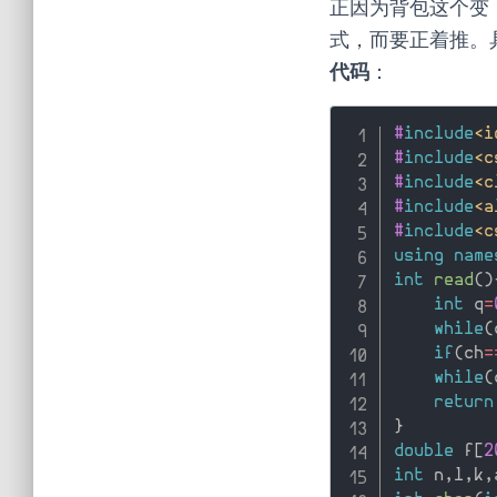
正因为背包这个变，所以不能够用 
式，而要正着推。
代码
：
#
include
<i
#
include
<c
#
include
<c
#
include
<a
#
include
<c
using
name
int
read
(
)
int
 q
=
while
(
if
(
ch
=
while
(
return
}
double
 f
[
2
int
 n
,
l
,
k
,