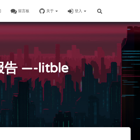
门
留言板
关于
登入
—-litble