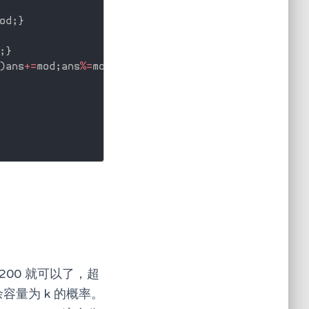
od
;
}
;
}
)
ans
+
=
mod
;
ans
%
=
mod
;
}
//迷一般的容斥
200 就可以了，超
剩余容量为 k 的概率。