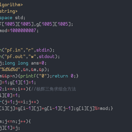
lgorithm>
string>
space
 std
;
f
[
1005
]
[
1005
]
,
g
[
1005
]
[
1005
]
;
mod
=
1000000007
;
n
(
"pf.in"
,
"r"
,
stdin
)
;
n
(
"pf.out"
,
"w"
,
stdout
)
;
j
;
long
long
 ans
=
0
;
"%d%d%d"
,
&
n
,
&
m
,
&
p
)
;
m
&&
p
>
n
)
{
printf
(
"0"
)
;
return
0
;
}
]
=
1
;
g
[
1
]
[
1
]
=
1
;
2
;
i
<=
n
;
i
++
)
{
//杨辉三角求组合方法
i
]
[
0
]
=
1
;
r
(
j
=
1
;
j
<=
i
;
j
++
)
[
i
]
[
j
]
=
g
[
i
-
1
]
[
j
]
+
g
[
i
-
1
]
[
j
-
1
]
;
g
[
i
]
[
j
]
%
=
mod
;
}
m
;
j
<=
n
;
j
++
)
{
j
]
[
1
]
=
j
;