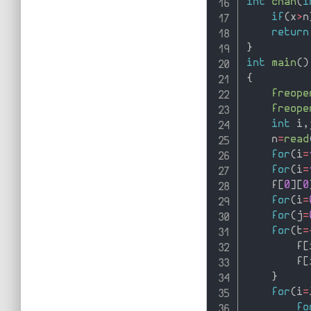
int
chan
(
i
if
(
x
>
n
return
}
int
main
(
)
{
freope
freope
int
 i
,
    n
=
read
for
(
i
=
for
(
i
=
    f
[
0
]
[
0
for
(
i
=
for
(
j
=
for
(
t
=
        f
[
        f
[
}
for
(
i
=
fo