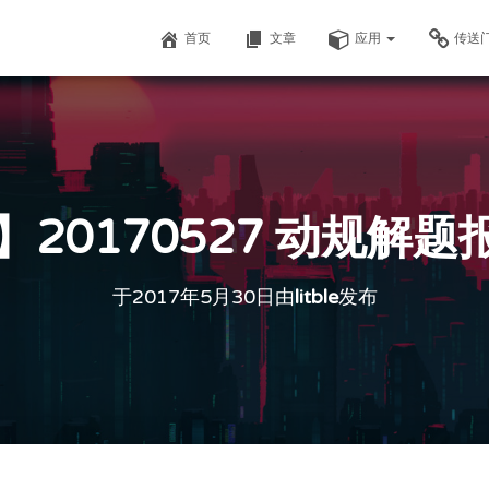
首页
文章
应用
传送
0170527 动规解题报告 
于
2017年5月30日
由
litble
发布