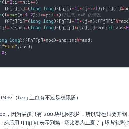
r
(
i
=
2
;
i
<=
m
;
i
++
)
{
f
[
j
]
[
i
]
=
(
long
long
)
f
[
j
]
[
i
-
1
]
*
(
j
-
i
+
1
)
;
f
[
j
]
[
i
]
%
=
m
r
(
i
=
max
(
m
+
1
,
2
)
;
i
<=
p
;
i
++
)
//注意 m=0 的情况
{
f
[
j
]
[
i
]
=
(
long
long
)
f
[
j
]
[
i
-
1
]
*
(
j
-
m
)
;
f
[
j
]
[
i
]
%
=
mod
(
j
!=
n
)
{
ans
=
(
long
long
)
f
[
j
]
[
p
]
*
g
[
n
]
[
j
]
-
ans
;
if
(
ans
<
0
ong
long
)
(
f
[
n
]
[
p
]
+
mod
)
-
ans
;
ans
%
=
mod
;
(
"%lld"
,
ans
)
;
0
;
vs1997（bzoj 上也有不过是权限题）
dp，因为最多只有 200 块地图残片，所以背包只要开到 
然后用 f[i][j][k] 表示到第 i 场比赛为止赢了 j 场背包