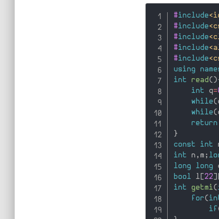
#
include
<i
#
include
<c
#
include
<c
#
include
<a
#
include
<c
using
name
int
read
(
)
int
 q
=
while
(
while
(
return
}
const
int
 
int
 n
,
m
;
lo
long
long
 
bool
 l
[
22
]
int
getmi
(
for
(
in
if