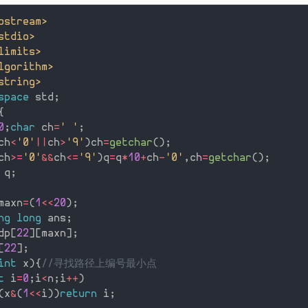
ostream>
stdio>
limits>
lgorithm>
string>
space
 std
;
{
0
;
char
 ch
=
' '
;
ch
<
'0'
||
ch
>
'9'
)
ch
=
getchar
(
)
;
ch
>=
'0'
&&
ch
<=
'9'
)
q
=
q
*
10
+
ch
-
'0'
,
ch
=
getchar
(
)
;
 q
;
maxn
=
(
1
<<
20
)
;
ng
long
 ans
;
dp
[
22
]
[
maxn
]
;
[
22
]
;
int
 x
)
{
//寻找路径上编号最小点
t
 i
=
0
;
i
<
n
;
i
++
)
(
x
&
(
1
<<
i
)
)
return
 i
;