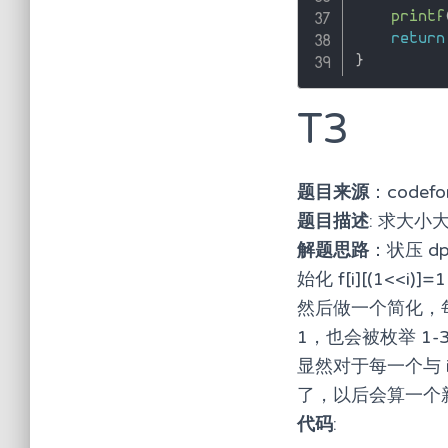
printf
return
}
T3
题目来源
：code
题目描述
: 求大小
解题思路
：状压 d
始化 f[i][(1
然后做一个简化，每
1，也会被枚举 1-
显然对于每一个与 i
了，以后会算一个
代码
: