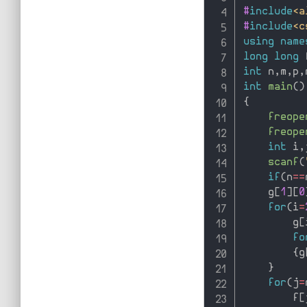
#
include
<a
#
include
<c
using
name
long
long
 
int
 n
,
m
,
p
,
int
main
(
)
{
freope
freope
int
 i
,
scanf
(
if
(
n
==
    g
[
1
]
[
0
for
(
i
=
        g
[
fo
{
g
}
for
(
j
=
        f
[