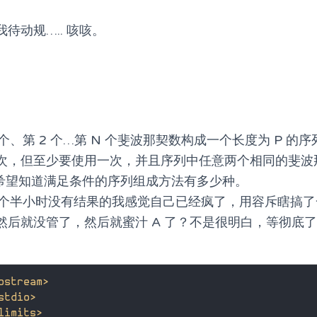
待动规….. 咳咳。
 个、第 2 个…第 N 个斐波那契数构成一个长度为 P 
次，但至少要使用一次，并且序列中任意两个相同的斐波
f 希望知道满足条件的序列组成方法有多少种。
1 个半小时没有结果的我感觉自己已经疯了，用容斥瞎搞
然后就没管了，然后就蜜汁 A 了？不是很明白，等彻底
ostream>
stdio>
limits>