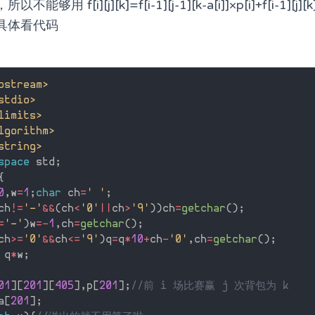
f[i][j][k]=f[i-1][j-1][k-a[i]]×p[i]+f[i-1][j][k
具体看代码
ostream>
stdio>
limits>
lgorithm>
string>
space
 std
;
{
0
,
w
=
1
;
char
 ch
=
' '
;
ch
!=
'-'
&&
(
ch
<
'0'
||
ch
>
'9'
)
)
ch
=
getchar
(
)
;
=
'-'
)
w
=
-
1
,
ch
=
getchar
(
)
;
ch
>=
'0'
&&
ch
<=
'9'
)
q
=
q
*
10
+
ch
-
'0'
,
ch
=
getchar
(
)
;
 q
*
w
;
01
]
[
201
]
[
405
]
,
p
[
201
]
;
//前 i 场比赛赢 j 次背包为 k
a
[
201
]
;