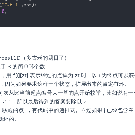
(
"%.6lf"
,
ans
)
;
0
;
forces11D（多古老的题目了）
大于 3 的简单环个数
p，用 f[i][zt] 表示经过的点集为 zt 时，以 i 为终点
<<i)]=1，因为如果要求这样一个状态，扩展出来的肯定有环。
次从比当前起点编号大一些的点开始枚举，比如说有一个简单
3-2-1，所以最后得到的答案要除以 2
 联通的点 j，有代码中的递推式。不过如果 j 已经包含在 
新环的。