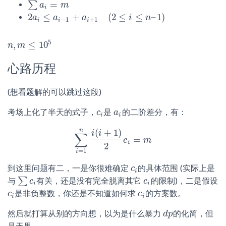
=
∑
∑
a
i
=
a
m
m
i
2
≤
+
(
2
≤
≤
–
1
)
2
a
a
i
≤
a
i
−
a
1
+
a
i
+
1
(
a
2
≤
i
≤
n
–
1
)
i
n
−
1
+
1
i
i
i
5
,
≤
10
n
n
,
m
m
≤
10
5
心路历程
(想看题解的可以跳过这段)
考场上化了半天的式子，
是
的二阶差分，有：
c
c
i
a
a
i
i
i
n
(
+
1
)
i
i
∑
=
∑
i
=
1
n
i
(
i
+
1
)
2
c
c
i
=
m
m
i
2
=
1
i
到这里问题有二，一是你很难确定
的具体范围 (实际上是
c
c
i
i
∑
与
有关，还是没有完全脱离其它
的限制)，二是假设
∑
c
i
c
c
c
i
i
i
是非负整数，你还是不知道如何求
的方案数。
c
c
i
c
c
i
i
i
然后就打算从别的方向想，以为是什么暴力
的化简，但
d
d
p
p