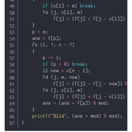
if
(
c
[
i
]
>
 m
)
break
;
        fo 
(
j
,
 c
[
i
]
,
 m
)
            f
[
j
]
=
(
f
[
j
]
+
 f
[
j 
-
 c
[
i
]
]
)
%
}
    p 
=
 m
;
    ans 
=
 f
[
p
]
;
    fo 
(
i
,
1
,
 n 
-
1
)
{
        p 
-
=
 i
;
if
(
p 
<
0
)
break
;
        ll now 
=
 c
[
n 
-
 i
]
;
        fd 
(
j
,
 m
,
 now
)
            f
[
j
]
=
(
f
[
j
]
-
 f
[
j 
-
 now
]
)
%
 
        fo 
(
j
,
 c
[
i
]
,
 m
)
            f
[
j
]
=
(
f
[
j
]
+
 f
[
j 
-
 c
[
i
]
]
)
%
        ans 
=
(
ans 
+
 f
[
p
]
)
%
 mod
;
}
printf
(
"%lld"
,
(
ans 
+
 mod
)
%
 mod
)
;
}