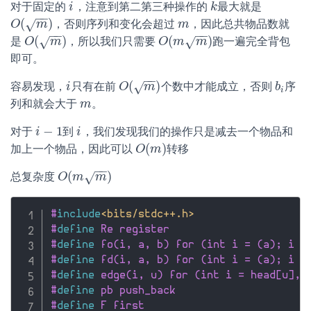
对于固定的
，注意到第二第三种操作的
最大就是
i
i
k
k
−
−
(
)
√
，否则序列和变化会超过
，因此总共物品数就
O
O
(
m
)
m
m
m
−
−
−
−
(
)
(
)
√
√
是
，所以我们只需要
跑一遍完全背包
O
O
(
m
)
m
O
O
(
m
m
m
)
m
即可。
−
−
(
)
√
容易发现，
只有在前
个数中才能成立，否则
序
i
i
O
O
(
m
)
m
b
b
i
i
列和就会大于
。
m
m
−
1
对于
到
，我们发现我们的操作只是减去一个物品和
i
i
−
1
i
i
(
)
加上一个物品，因此可以
转移
O
O
(
m
m
)
−
−
(
)
√
总复杂度
O
O
(
m
m
m
)
m
#
include
<bits/stdc++.h>
#
define
 Re register
#
define
 fo(i, a, b) for (int i = (a); i <
#
define
 fd(i, a, b) for (int i = (a); i >
#
define
 edge(i, u) for (int i = head[u], 
#
define
 pb push_back
#
define
 F first