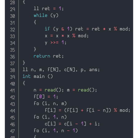
{
    ll ret 
=
1
;
while
(
y
)
{
if
(
y 
&
1
)
 ret 
=
 ret 
*
 x 
%
 mod
;
        x 
=
 x 
*
 x 
%
 mod
;
        y 
>>=
1
;
}
return
 ret
;
}
ll n
,
 m
,
 f
[
N
]
,
 c
[
N
]
,
 p
,
 ans
;
int
 main 
(
)
{
    n 
=
read
(
)
;
 m 
=
read
(
)
;
    f
[
0
]
=
1
;
    fo 
(
i
,
 n
,
 m
)
        f
[
i
]
=
(
f
[
i
]
+
 f
[
i 
-
 n
]
)
%
 mod
;
    fo 
(
i
,
1
,
 n
)
        c
[
i
]
=
 c
[
i 
-
1
]
+
 i
;
    fo 
(
i
,
1
,
 n 
-
1
)
{