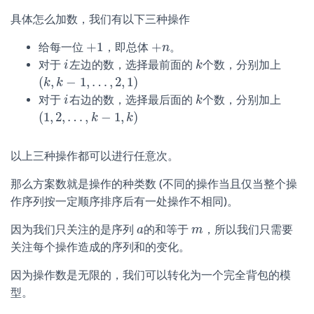
具体怎么加数，我们有以下三种操作
+
1
+
给每一位
，即总体
。
+
1
+
n
n
对于
左边的数，选择最前面的
个数，分别加上
i
i
k
k
(
,
−
1
,
…
,
2
,
1
)
(
k
k
,
k
k
−
1
,
…
,
2
,
1
)
对于
右边的数，选择最后面的
个数，分别加上
i
i
k
k
(
1
,
2
,
…
,
−
1
,
)
(
1
,
2
,
…
,
k
−
1
k
,
k
)
k
以上三种操作都可以进行任意次。
那么方案数就是操作的种类数 (不同的操作当且仅当整个操
作序列按一定顺序排序后有一处操作不相同)。
因为我们只关注的是序列
的和等于
，所以我们只需要
a
a
m
m
关注每个操作造成的序列和的变化。
因为操作数是无限的，我们可以转化为一个完全背包的模
型。