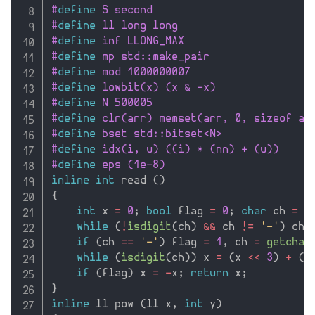
#
define
 S second
#
define
 ll long long
#
define
 inf LLONG_MAX
#
define
 mp std::make_pair
#
define
 mod 1000000007
#
define
 lowbit(x) (x & -x)
#
define
 N 500005
#
define
 clr(arr) memset(arr, 0, sizeof ar
#
define
 bset std::bitset<N>
#
define
 idx(i, u) ((i) * (nn) + (u))
#
define
 eps (1e-8)
inline
int
 read 
(
)
{
int
 x 
=
0
;
bool
 flag 
=
0
;
char
 ch 
=
g
while
(
!
isdigit
(
ch
)
&&
 ch 
!=
'-'
)
 ch 
if
(
ch 
==
'-'
)
 flag 
=
1
,
 ch 
=
getchar
while
(
isdigit
(
ch
)
)
 x 
=
(
x 
<<
3
)
+
(
x
if
(
flag
)
 x 
=
-
x
;
return
 x
;
}
inline
 ll pow 
(
ll x
,
int
 y
)