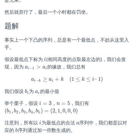
是无果。
然后就弃疗了，最后一个小时都在罚坐。
题解
事实上一个下凸的序列，总是有一个最低点，不妨从这里入
手。
假设最低点下标为
(相同高度的点取最左边的)，我们会发
i
i
>
现，因为
的缘故，我们总有
a
a
i
−
1
>
a
i
a
−
1
i
i
≥
+
(
1
≤
≤
–
1
)
a
a
i
a
−
k
≥
a
k
i
+
k
(
1
≤
k
≤
i
–
k
1
)
i
−
i
k
i
我们假设
为
的最小值
b
b
i
a
a
i
i
i
=
3
=
5
举个栗子，假设
，
，我们有
i
i
=
3
n
n
=
5
(
,
,
,
,
)
=
(
2
,
1
,
0
,
0
,
0
)
(
b
b
1
,
b
b
2
,
b
b
3
,
b
b
4
,
b
b
5
)
=
(
2
,
1
,
0
,
0
,
0
)
1
2
3
4
5
注意到，所有以
为最低点的合法
序列中，我们都是以对
i
i
a
a
应的
序列通过加一些数生成的。
b
b