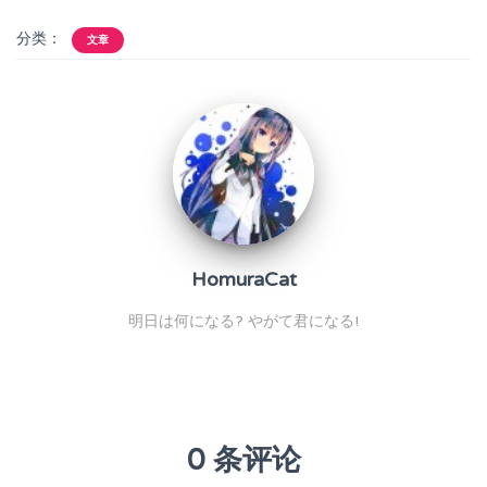
分类：
文章
HomuraCat
明日は何になる? やがて君になる!
0 条评论