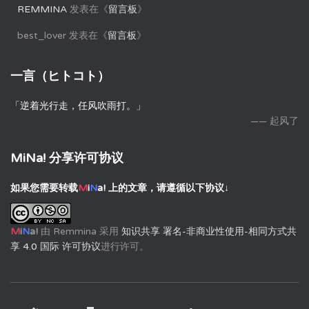
REMMINA
发表在《
留言板
》
best_lover
发表在《
留言板
》
一言（ヒトコト）
「逆着光行走，任风吹雨打。」
—— 起风了
MiNa! 分享许可协议
如果您需要转载
M
i
N
a!
上的文章，请遵循以下协议↓
M
i
N
a!
由
Remmina
采用
知识共享 署名-非商业性使用-相同方式共
享 4.0 国际 许可协议
进行许可。