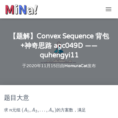
切
换
导
航
【题解】Convex Sequence 背包
+神奇思路 agc049D ——
quhengyi11
于
2020年11月15日
由
HomuraCat
发布
题目大意
(
,
,
…
,
)
求
元组
的方案数，满足
n
n
(
A
A
1
,
A
A
2
,
…
,
A
n
)
A
1
2
n