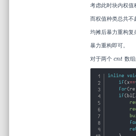
考虑此时块内权值
而权值种类总共不
均摊后暴力重构复
暴力重构即可。
对于两个
数组
c
n
t
c
n
t
inline
voi
if
(
x
==
for
(
re
if
(
bl
[
re
re
bu
fo
re