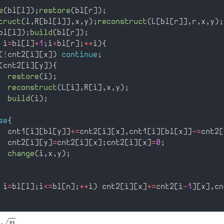
e
(
bl
[
l
]
)
;
restore
(
bl
[
r
]
)
;
truct
(
l
,
R
[
bl
[
l
]
]
,
x
,
y
)
;
reconstruct
(
L
[
bl
[
r
]
]
,
r
,
x
,
y
)
;
bl
[
l
]
)
;
build
(
bl
[
r
]
)
;
 i
=
bl
[
l
]
+
1
;
i
<
bl
[
r
]
;
++
i
)
{
(
!
cnt2
[
i
]
[
x
]
)
continue
;
(
cnt2
[
i
]
[
y
]
)
{
restore
(
i
)
;
reconstruct
(
L
[
i
]
,
R
[
i
]
,
x
,
y
)
;
build
(
i
)
;
se
{
  cnt1
[
i
]
[
bl
[
y
]
]
+
=
cnt2
[
i
]
[
x
]
,
cnt1
[
i
]
[
bl
[
x
]
]
-
=
cnt2
[
  cnt2
[
i
]
[
y
]
=
cnt2
[
i
]
[
x
]
;
cnt2
[
i
]
[
x
]
=
0
;
change
(
i
,
x
,
y
)
;
 i
=
bl
[
l
]
;
i
<=
bl
[
n
]
;
++
i
)
 cnt2
[
i
]
[
x
]
+
=
cnt2
[
i
-
1
]
[
x
]
,
cn
−
−
)
√
。
n