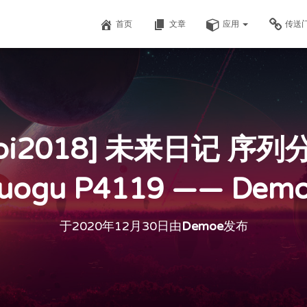
首页
文章
应用
传送
oi2018] 未来日记 序
uogu P4119 —— Dem
于
2020年12月30日
由
Demoe
发布