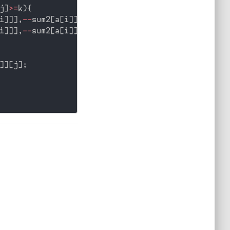
j
]
>=
k
)
{
i
]
]
]
,
--
sum2
[
a
[
i
]
]
;
i
]
]
]
,
--
sum2
[
a
[
i
]
]
=
0
;
]
]
[
j
]
;