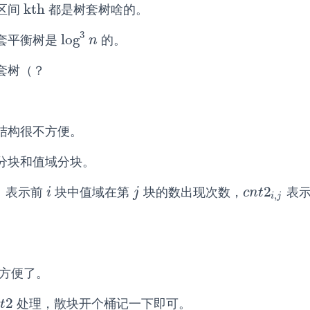
kth
区间
都是树套树啥的。
kth
3
log
套平衡树是
的。
log
3
n
n
套树（？
结构很不方便。
分块和值域分块。
2
表示前
块中值域在第
块的数出现次数，
表
i
j
c
n
t
2
i
,
j
i
j
c
n
t
,
i
j
方便了。
2
处理，散块开个桶记一下即可。
t
2
t