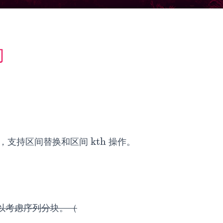
门
kth
，支持区间替换和区间
操作。
kth
以考虑序列分块。（