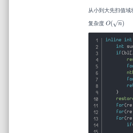
从小到大先扫值域
−
−
(
)
√
复杂度
O
(
n
)
O
n
inline
int
int
 su
if
(
bl
[
re
fo
nt
fo
re
}
restor
for
(
re
for
(
re
for
(
re
if