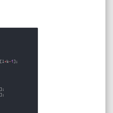
[
l
+
k
-
1
]
;
]
;
]
;