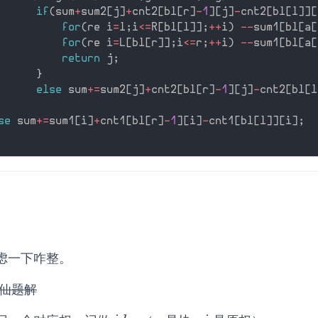
if
(
sum
+
sum2
[
j
]
+
cnt2
[
bl
[
r
]
-
1
]
[
j
]
-
cnt2
[
bl
[
l
]
]
[
for
(
re i
=
l
;
i
<=
R
[
bl
[
l
]
]
;
++
i
)
--
sum1
[
bl
[
a
[
for
(
re i
=
L
[
bl
[
r
]
]
;
i
<=
r
;
++
i
)
--
sum1
[
bl
[
a
[
return
 j
;
}
else
 sum
+
=
sum2
[
j
]
+
cnt2
[
bl
[
r
]
-
1
]
[
j
]
-
cnt2
[
bl
[
l
se
 sum
+
=
sum1
[
i
]
+
cnt1
[
bl
[
r
]
-
1
]
[
i
]
-
cnt1
[
bl
[
l
]
]
[
i
]
;
虑一下咋整。
神仙题解