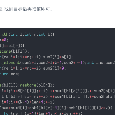
块 找到目标后再扫值即可。
kth
(
int
 l
,
int
 r
,
int
 k
)
{
m
=
0
;
l
]
==
bl
[
r
]
)
{
store
(
bl
[
l
]
)
;
r
(
re i
=
l
;
i
<=
r
;
++
i
)
 sum2
[
i
]
=
a
[
i
]
;
h_element
(
sum2
+
l
,
sum2
+
l
+
k
-
1
,
sum2
+
r
+
1
)
;
int
 ans
=
sum2
r
(
re i
=
l
;
i
<=
r
;
++
i
)
 sum2
[
i
]
=
0
;
turn
 ans
;
e
(
bl
[
l
]
)
;
restore
(
bl
[
r
]
)
;
 i
=
l
;
i
<=
R
[
bl
[
l
]
]
;
++
i
)
++
sum1
[
bl
[
a
[
i
]
]
]
,
++
sum2
[
a
[
i
]
 i
=
L
[
bl
[
r
]
]
;
i
<=
r
;
++
i
)
++
sum1
[
bl
[
a
[
i
]
]
]
,
++
sum2
[
a
[
i
]
 i
=
1
;
i
<=
(
N
-
1
)
/
len
+
1
;
++
i
)
(
sum
+
sum1
[
i
]
+
cnt1
[
bl
[
r
]
-
1
]
[
i
]
-
cnt1
[
bl
[
l
]
]
[
i
]
>=
k
)
{
for
(
re j
=
(
i
-
1
)
*
len
+
1
;
j
<=
i
*
len
;
++
j
)