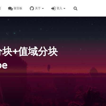
门
留言板
关于
登入
列分块+值域分块
oe