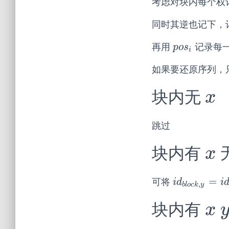
考虑对块内每个权
同时其逆也记下，
再用
记录每
p
o
s
i
p
o
s
i
如果要还原序列，
块内无
x
x
跳过
块内有
x
x
=
可将
i
d
b
l
o
c
k
,
y
=
i
d
i
d
i
,
b
l
o
c
k
y
块内有
x
x