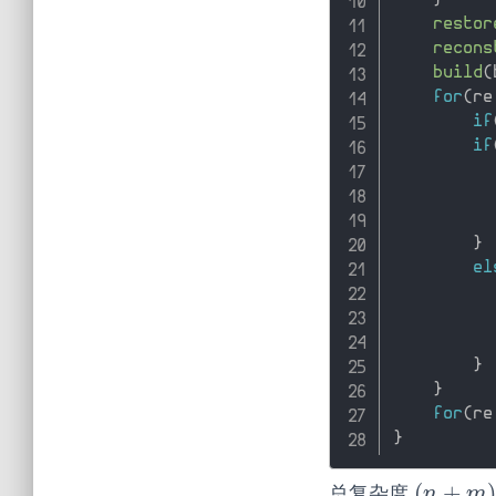
}
restor
recons
build
(
for
(
re
if
if
}
el
          
          
}
}
for
(
re
}
(
+
总复杂度
(
n
+
m
)
n
n
m