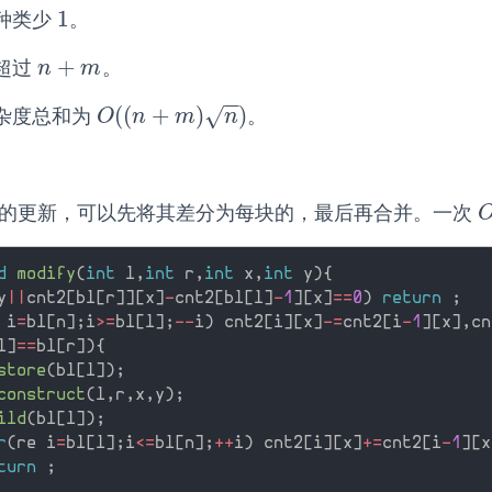
1
种类少
。
1
+
超过
。
n
+
m
n
m
−
−
(
(
+
)
)
√
杂度总和为
。
O
(
(
n
+
m
)
n
)
O
n
m
n
的更新，可以先将其差分为每块的，最后再合并。一次
d
modify
(
int
 l
,
int
 r
,
int
 x
,
int
 y
)
{
y
||
cnt2
[
bl
[
r
]
]
[
x
]
-
cnt2
[
bl
[
l
]
-
1
]
[
x
]
==
0
)
return
;
 i
=
bl
[
n
]
;
i
>=
bl
[
l
]
;
--
i
)
 cnt2
[
i
]
[
x
]
-
=
cnt2
[
i
-
1
]
[
x
]
,
cn
l
]
==
bl
[
r
]
)
{
store
(
bl
[
l
]
)
;
construct
(
l
,
r
,
x
,
y
)
;
ild
(
bl
[
l
]
)
;
r
(
re i
=
bl
[
l
]
;
i
<=
bl
[
n
]
;
++
i
)
 cnt2
[
i
]
[
x
]
+
=
cnt2
[
i
-
1
]
[
x
turn
;