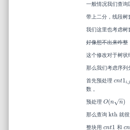
一般情况我们查询
带上二分，线段树
我们这里也考虑树
好像想不出来咋整
这个修改对于树状
那么我们考虑序列
1
首先预处理
c
n
t
1
i
,
j
c
n
t
,
i
j
数 。
−
−
(
)
√
预处理
O
(
n
n
)
O
n
n
kth
那么查询
就很
kth
1
整块用
和
c
n
t
1
c
n
c
n
t
c
n