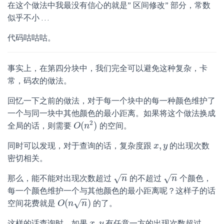
在这个做法中我最没有信心的就是” 区间修改” 部分，常数
似乎不小 …
代码咕咕咕。
事实上，在第四分块中，我们完全可以避免这种复杂，卡
常，码农的做法。
回忆一下之前的做法，对于每一个块中的每一种颜色维护了
一个与同一块中其他颜色的最小距离。如果将这个做法换成
2
(
)
全局的话，则需要
的空间。
O
O
(
n
n
2
)
,
同时可以发现，对于查询的话，复杂度跟
的出现次数
x
x
,
y
y
密切相关。
−
−
−
−
√
√
那么，能不能对出现次数超过
的不超过
个颜色，
n
n
n
n
每一个颜色维护一个与其他颜色的最小距离呢？这样子的话
−
−
(
)
√
空间花费就是
的了。
O
O
(
n
n
n
)
n
,
这样的话查询时，如果
有任意一方的出现次数超过
x
y