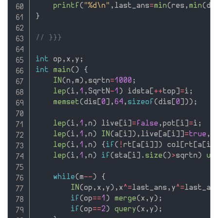
printf
(
"%d\n"
,
last_ans
=
min
(
res
,
min
(
di
}
// }}}
int
 op
,
x
,
y
;
int
main
(
)
{
IN
(
n
,
m
)
,
sqrtn
=
1000
;
lep
(
i
,
1
,
SqrtN
-
1
)
 idsta
[
++
top
]
=
i
;
memset
(
dis
[
0
]
,
64
,
sizeof
(
dis
[
0
]
)
)
;
lep
(
i
,
1
,
n
)
 live
[
i
]
=
false
,
pot
[
i
]
=
i
;
lep
(
i
,
1
,
n
)
IN
(
a
[
i
]
)
,
live
[
a
[
i
]
]
=
true
,
s
lep
(
i
,
1
,
n
)
{
if
(
!
rt
[
a
[
i
]
]
)
 col
[
rt
[
a
[
i
]
lep
(
i
,
1
,
n
)
if
(
sta
[
i
]
.
size
(
)
>
sqrtn
)
up
while
(
m
--
)
{
IN
(
op
,
x
,
y
)
,
x
^
=
last_ans
,
y
^
=
last_an
if
(
op
==
1
)
merge
(
x
,
y
)
;
if
(
op
==
2
)
query
(
x
,
y
)
;