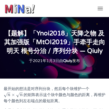
切
换
导
航
【题解】「Ynoi2018」天降之物 及
其加强版「MtOI2019」手牵手走向
明天 根号分治 / 序列分块 — Qiuly
于
2021年1月3日
由
Qiuly
发布
最开始的想法是对序列分块，然后每个块维护一个
−
−
−
−
×
√
√
的矩阵表示这个块中颜色与颜色的距离，再维护
n
×
n
n
n
每个颜色到左右端点的最短距离。