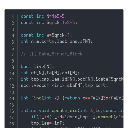
const
int
 N
=
1e5
+
5
;
const
int
 SqrtN
=
1e2
+
5
;
const
int
 w
=
SqrtN
-
1
;
int
 n
,
m
,
sqrtn
,
last_ans
,
a
[
N
]
;
// {{{ Data_Struct_Block
bool
 live
[
N
]
;
int
 rt
[
N
]
,
fa
[
N
]
,
col
[
N
]
;
int
 top
,
tmp_las
,
id
[
N
]
,
pot
[
N
]
,
idsta
[
SqrtN
]
std
::
vector 
<
int
>
 sta
[
N
]
,
tmp_sort
;
int
find
(
int
 x
)
{
return
 x
==
fa
[
x
]
?
x
:
fa
[
x
]
=
inline
void
update_dis
(
int
&
_id
,
const
int
if
(
!
_id
)
 _id
=
idsta
[
top
--
]
,
memset
(
dis
[
    tmp_las
=
-
inf
;