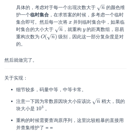
−
−
√
具体的，考虑对于每一个出现次数大于
的颜色维
n
n
护一个
临时集合
，在求答案的时候，多考虑一个临时
集合即可。然后每一次将
并到临时集合中，如果临
x
x
−
−
√
时集合的大小大于
，就重构
的距离数组，容易
n
n
y
y
−
−
(
)
√
重构次数为
级别，因此这一部分复杂度是对
O
O
(
n
)
n
的。
然后就做完了。
关于实现：
细节较多，码量中等，中等卡常。
−
−
√
注意一下因为常数原因块大小应该比
稍大，我的
n
n
3
10
块大小是
。
10
3
重构的时候需要查询原序列，这里比较粗暴的直接用
并查集维护了 = =