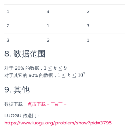
1
3
2
2
1
3
3
2
1
8. 数据范围
1
≤
≤
9
对于 20% 的数据，
1
≤
k
≤
k
9
7
1
≤
≤
10
对于其它的 80% 的数据，
1
≤
k
≤
k
10
7
9. 其他
数据下载：
点击下载＝￣ω￣＝
LUOGU 传送门：
https://www.luogu.org/problem/show?pid=3795