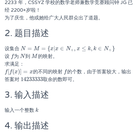
2233 年，CSSYZ 学校的数学老师兼数学竞赛顾问钟 JG 已
经 2200+岁啦！
为了庆生，他或她给广大人民群众出了道题。
2. 题目描述
=
=
{
|
∈
,
≤
,
∈
}
设集合
N
N
=
M
=
M
{
x
|
x
∈
N
x
+
x
,
x
≤
k
,
N
k
∈
N
x
+
}
k
k
N
+
+
设
为
到
的映射。
f
f
N
N
M
M
求满足：
[
(
)
]
=
的不同的映射
的个数，由于答案较大，输出
f
f
[
f
f
(
x
)
x
]
=
x
x
f
f
14233333
答案对
取余的数即可。
14233333
3. 输入描述
输入一个整数
k
k
4. 输出描述