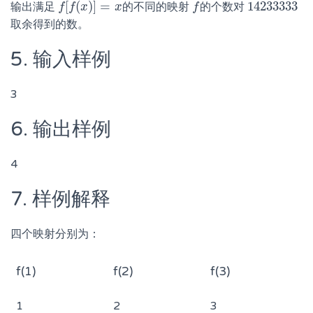
[
(
)
]
=
14233333
输出满足
的不同的映射
的个数对
f
f
[
f
f
(
x
)
x
]
=
x
x
f
f
14233333
取余得到的数。
5. 输入样例
3
6. 输出样例
4
7. 样例解释
四个映射分别为：
f(1)
f(2)
f(3)
1
2
3