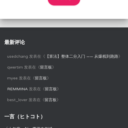
最新评论
usedchang
发表在《
【算法】整体二分入门 —— 从爆栈到跑路
》
qwertim
发表在《
留言板
》
myee
发表在《
留言板
》
REMMINA
发表在《
留言板
》
best_lover
发表在《
留言板
》
一言（ヒトコト）