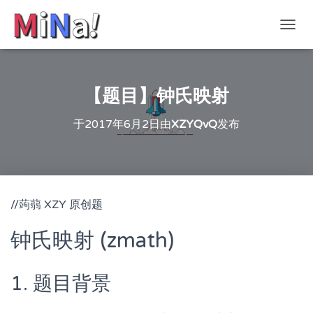
切
换
导
航
【题目】钟氏映射
于
2017年6月2日
由
XZYQvQ
发布
//蒟蒻 XZY 原创题
钟氏映射 (zmath)
1. 题目背景