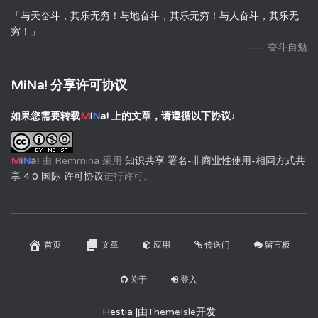
「与天奋斗，其乐无穷！与地奋斗，其乐无穷！与人奋斗，其乐无
穷！」
—— 奋斗自勉
MiNa! 分享许可协议
如果您需要转载
M
i
N
a!
上的文章，请遵循以下协议↓
M
i
N
a!
由
Remmina
采用
知识共享 署名-非商业性使用-相同方式共
享 4.0 国际 许可协议
进行许可。
首页
文章
应用
传送门
留言板
关于
登入
Hestia |由
ThemeIsle
开发