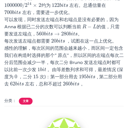
14
1000000
/
2
×
2
122
约为
左右。总通信量在
1000000
/
2
14
×
2
122
b
b
i
i
t
t
s
s
700
左右，需要进一步优化。
700
b
b
i
i
t
t
s
s
可以发现，同时发送左端点和右端点是没有必要的，因为
−
Anna 根据已二分的次数可以判断当前
的值，只需
R
R
−
L
L
560
→
280
要发送左端点，
。
560
b
b
i
i
t
t
s
s
→
280
b
b
i
t
i
s
t
s
20
每次发送左端点都需要
，试图在这一点上优化。
20
b
b
i
i
t
t
s
s
感性的理解，每次区间的范围会越来越小，而区间一定包含
我们在构造时选择的那个” 原点”，所以区间的左端点每次二
分后范围会减少一半，每次二分 Bruno 发送左端点时都可
1
以比前一次少发
。由等差数列求和可得，最差情况 (深
1
b
b
i
i
t
t
0
15
195
度为
，二分
次)：第一部分用去
, 第二部分用
0
15
195
b
b
i
i
t
t
s
s
62
260
去
左右，总和不超过
。
62
b
b
i
i
t
t
s
s
260
b
b
i
i
t
t
s
s
分类：
文章