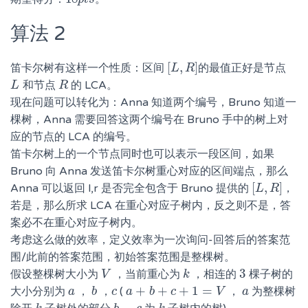
算法 2
[
,
]
笛卡尔树有这样一个性质：区间
的最值正好是节点
[
L
L
,
R
R
]
和节点
的 LCA。
L
L
R
R
现在问题可以转化为：Anna 知道两个编号，Bruno 知道一
棵树，Anna 需要回答这两个编号在 Bruno 手中的树上对
应的节点的 LCA 的编号。
笛卡尔树上的一个节点同时也可以表示一段区间，如果
Bruno 向 Anna 发送笛卡尔树重心对应的区间端点，那么
[
,
]
Anna 可以返回 l,r 是否完全包含于 Bruno 提供的
，
[
L
L
,
R
R
]
若是，那么所求 LCA 在重心对应子树内，反之则不是，答
案必不在重心对应子树内。
考虑这么做的效率，定义效率为一次询问-回答后的答案范
围/此前的答案范围，初始答案范围是整棵树。
3
假设整棵树大小为
，当前重心为
，相连的
棵子树的
V
V
k
k
3
+
+
+
1
=
大小分别为
，
，
(
，
为整棵树
a
a
b
b
c
c
a
a
+
b
+
b
c
+
1
c
=
V
V
a
a