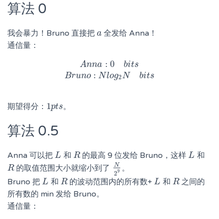
算法 0
我会暴力！Bruno 直接把
全发给 Anna！
a
a
通信量：
:
0
A
n
n
a
:
0
A
b
n
i
t
s
n
B
a
r
u
n
o
:
N
b
l
i
o
t
g
s
2
N
b
i
t
s
:
B
r
u
n
o
N
l
o
g
N
b
i
t
s
2
1
期望得分：
。
1
p
p
t
t
s
s
算法 0.5
Anna 可以把
和
的最高 9 位发给 Bruno，这样
和
L
L
R
R
L
L
N
的取值范围大小就缩小到了
。
R
R
N
2
9
9
2
Bruno 把
和
的波动范围内的所有数+
和
之间的
L
L
R
R
L
L
R
R
所有数的 min 发给 Bruno。
通信量：