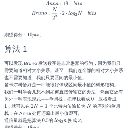
:
18
A
n
n
a
:
18
b
A
i
t
n
s
B
n
r
a
u
n
o
:
N
2
9
b
i
·
2
t
·
s
l
o
g
2
N
b
i
t
s
N
:
⋅
2
⋅
B
r
u
n
o
l
o
g
N
b
i
t
s
2
9
2
10
期望得分：
。
10
p
p
t
t
s
s
算法 1
可以发现 Bruno 发送数字是非常愚蠢的行为，因为我们只
需要知道相对大小关系。甚至，我们连全部的相对大小关系
也不需要知道，我们只要区间的最小值。
笛卡尔树恰好是一种能很好体现区间最小值的树形结构。
我们一时半会儿想不到如何直接传输它的办法，然而它还有
0
另外一种表现形式——单调栈，把弹栈看成
，压栈看成
0
1
2
−
1
，就可以在
个比特内传输长为
的序列的单调
1
2
N
N
−
1
N
N
栈，在 Anna 处再还原出最小值即可。
0.5
通信量就是把算法
的
换成 2。
0.5
l
l
o
o
g
g
2
n
n
2
18
期望得分：
。
18
p
p
t
t
s
s