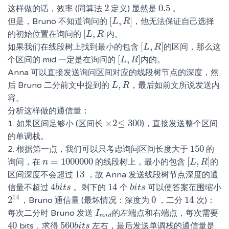
2
0.5
这样做的话，效率 (同算法
定义) 显然是
。
2
0.5
[
,
]
但是，Bruno 不知道询问的
，他无法保证自己选择
[
L
L
,
R
R
]
[
,
]
的初始位置在询问的
内。
[
L
L
,
R
R
]
[
,
]
如果我们在线段树上找到最小的包含
的区间，那么这
[
L
L
,
R
R
]
[
,
]
个区间的 mid 一定是在询问的
内的。
[
L
L
,
R
R
]
Anna 可以直接发送询问区间对应的线段树节点的深度，然
,
后 Bruno 二分前文中提到的
，最后如前文所说发送内
L
L
,
R
R
容。
分析这样做的通信量：
×
2
≤
300
1. 如果区间足够小 (区间长
)，直接发送整个区间
×
2
≤
300
的单调栈。
150
2. 根据第一点，我们可以只考虑询问区间长度大于
的
150
=
1000000
[
,
]
询问，在
的线段树上，最小的包含
的
n
n
=
1000000
[
L
L
,
R
R
]
13
区间深度不会超过
，故 Anna 发送线段树节点深度的通
13
4
14
信量不超过
。剩下的
个
可以使答案范围缩小
4
b
b
i
i
t
t
s
s
14
b
b
i
i
t
t
s
s
14
2
0
14
，Bruno 通信量 (最坏情况：深度为
，二分
次)：
2
14
0
14
每次二分时 Bruno 发送
的左端点和右端点，每次需要
I
I
m
i
d
m
i
d
40
560
bits，求得
左右，最后发送单调栈的通信量是
40
560
b
b
i
i
t
t
s
s