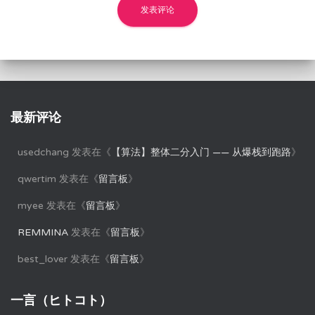
最新评论
usedchang
发表在《
【算法】整体二分入门 —— 从爆栈到跑路
》
qwertim
发表在《
留言板
》
myee
发表在《
留言板
》
REMMINA
发表在《
留言板
》
best_lover
发表在《
留言板
》
一言（ヒトコト）