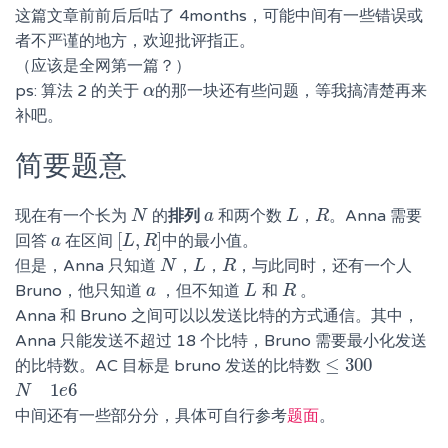
这篇文章前前后后咕了 4months，可能中间有一些错误或
者不严谨的地方，欢迎批评指正。
（应该是全网第一篇？）
ps: 算法 2 的关于
的那一块还有些问题，等我搞清楚再来
α
α
补吧。
简要题意
现在有一个长为
的
排列
和两个数
。Anna 需要
N
N
a
a
L
L
，
，
R
R
[
,
]
回答
在区间
中的最小值。
a
a
[
L
L
,
R
R
]
但是，Anna 只知道
，与此同时，还有一个人
N
N
，
，
L
L
，
，
R
R
Bruno，他只知道
，但不知道
和
。
a
a
L
L
R
R
Anna 和 Bruno 之间可以以发送比特的方式通信。其中，
Anna 只能发送不超过 18 个比特，Bruno 需要最小化发送
≤
300
的比特数。AC 目标是 bruno 发送的比特数
≤
300
1
6
N
N
1
e
6
e
中间还有一些部分分，具体可自行参考
题面
。