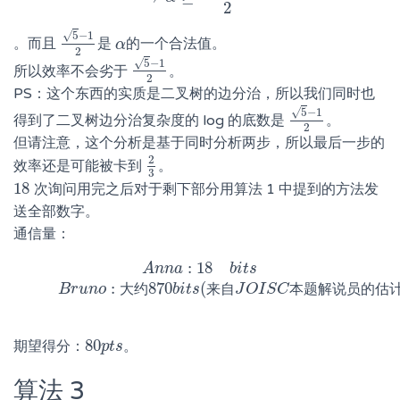
2
√
5
−
1
。而且
是
的一个合法值。
5
−
1
2
α
α
2
√
5
−
1
所以效率不会劣于
。
5
−
1
2
2
PS：这个东西的实质是二叉树的边分治，所以我们同时也
√
5
−
1
得到了二叉树边分治复杂度的 log 的底数是
。
5
−
1
2
2
但请注意，这个分析是基于同时分析两步，所以最后一步的
2
效率还是可能被卡到
。
2
3
3
18
次询问用完之后对于剩下部分用算法 1 中提到的方法发
18
送全部数字。
通信量：
:
18
A
n
n
a
:
18
b
i
t
s
B
r
u
n
o
:
大
A
n
约
n
870
a
b
i
t
s
(
来
b
i
自
t
s
J
O
I
S
C
本
题
解
说
员
的
估
:
870
(
B
r
u
n
o
大
约
b
i
t
s
来
自
J
O
I
S
C
本
题
解
说
员
的
估
80
期望得分：
。
80
p
p
t
t
s
s
算法 3