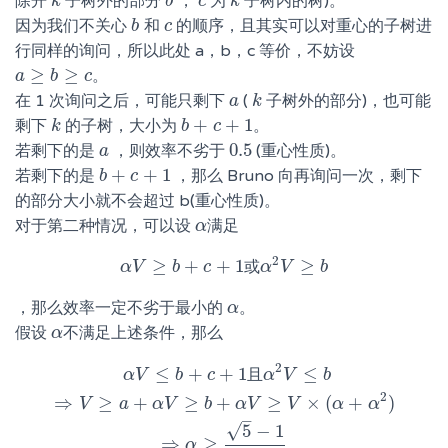
除开
子树外的部分
，
为
子树内的树)。
k
k
b
b
c
c
k
k
因为我们不关心
和
的顺序，且其实可以对重心的子树进
b
b
c
c
行同样的询问，所以此处 a，b，c 等价，不妨设
≥
≥
。
a
a
≥
b
≥
b
c
c
在 1 次询问之后，可能只剩下
(
子树外的部分)，也可能
a
a
k
k
+
+
1
剩下
的子树，大小为
。
k
k
b
b
+
c
+
c
1
0.5
若剩下的是
，则效率不劣于
(重心性质)。
a
a
0.5
+
+
1
若剩下的是
，那么 Bruno 向再询问一次，剩下
b
b
+
c
+
c
1
的部分大小就不会超过 b(重心性质)。
对于第二种情况，可以设
满足
α
α
2
≥
+
+
1
≥
α
V
α
V
b
≥
b
+
c
c
+
1
或
或
α
2
α
V
≥
V
b
b
，那么效率一定不劣于最小的
。
α
α
假设
不满足上述条件，那么
α
α
2
≤
+
+
1
≤
α
V
≤
b
+
c
+
1
且
α
2
V
≤
b
⇒
V
≥
a
+
α
V
≥
b
+
α
V
≥
V
×
(
α
+
α
2
)
⇒
α
≥
5
−
1
2
α
V
b
c
且
α
V
b
2
⇒
≥
+
≥
+
≥
×
(
+
)
V
a
α
V
b
α
V
V
α
α
–
√
5
−
1
⇒
≥
α