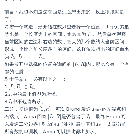
前言：我也不知道这东西是怎么想出来的，反正很强就是
了。
1
考虑一个构造，最开始在数列里选择一个位置，
个元素显
1
1
然也是一个长度为
的区间，命名其为
。然后每次观察
1
I
I
1
1
当前区间的左边和右边的数，把大的那个数纳入当前区间，
1
形成一个比之前长度多
的区间。这样依次得出的区间命名
1
,
…
…
为
。
I
I
2
,
I
3
I
…
…
I
n
I
2
3
n
[
,
]
如果最开始选择的位置在询问的
内，那么会有一个有
[
L
L
,
R
R
]
趣的性质：
对于任意
，必有以下之一：
i
i
[
,
]
∈
1.
。
[
L
L
,
R
R
]
∈
I
i
I
i
2.
中的最小值即为所求。
I
I
i
i
3.
中不包含所求。
I
I
i
i
[
1
,
]
二分，初始值为
。每次 Bruno 发送
的左端点和
[
1
,
n
n
]
I
I
m
i
d
m
i
d
[
,
]
右端点，Anna 回答
是否包含于
，最终 Bruno 可
[
L
L
,
R
R
]
I
I
i
i
−
以发送二分边界 l 对应的
的区间最小值和
部分的
I
I
l
I
I
r
−
I
l
I
l
r
l
所有数的单调栈，Anna 可以据此得出所求。