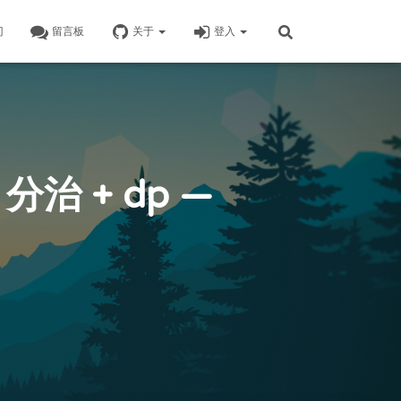
门
留言板
关于
登入
 分治 + dp —