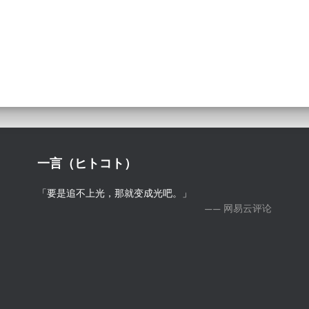
一言（ヒトコト）
「要是追不上光，那就变成光吧。」
—— 网易云评论