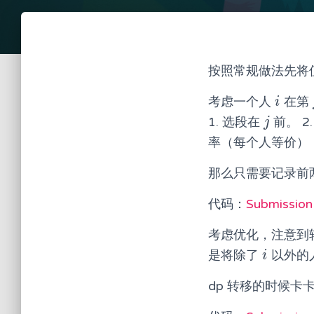
按照常规做法先将
考虑一个人
在第
i
i
1. 选段在
前。 2
j
j
率（每个人等价）
那么只需要记录前两
代码：
Submission
考虑优化，注意到
是将除了
以外的
i
i
dp 转移的时候