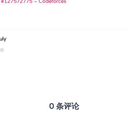
 #127572775 – Codeforces
uly
AQ
0 条评论