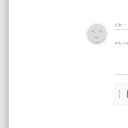
名称
*
在想些