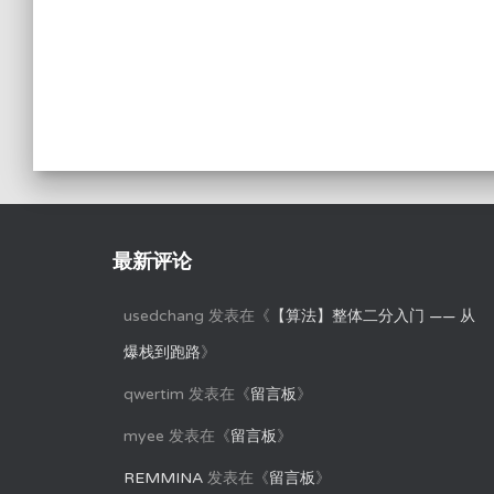
最新评论
usedchang
发表在《
【算法】整体二分入门 —— 从
爆栈到跑路
》
qwertim
发表在《
留言板
》
myee
发表在《
留言板
》
REMMINA
发表在《
留言板
》