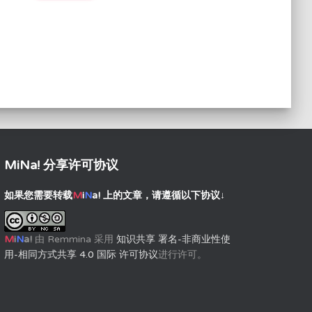
MiNa! 分享许可协议
如果您需要转载
M
i
N
a!
上的文章，请遵循以下协议↓
M
i
N
a!
由
Remmina
采用
知识共享 署名-非商业性使
用-相同方式共享 4.0 国际 许可协议
进行许可。